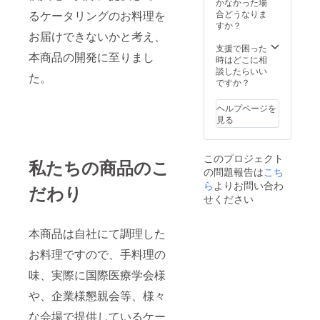
かなかった場
送可能
るケータリングのお料理を
合どうなりま
エリア
すか？
お届けできないかと考え、
①（カ
ラー：
支援で困った
本商品の開発に至りまし
水色）
時はどこに相
選択可
談したらいい
た。
能な時
ですか？
間帯指
定 ①午
ヘルプページを
前中
見る
②14時
～16時
③16時
このプロジェクト
～18時
私たちの商品のこ
の問題報告は
こち
④18時
～20時
ら
よりお問い合わ
だわり
⑤19時
せください
～21時
【関東
地方】
本商品は自社にて調理した
東京
都・神
お料理ですので、手料理の
奈川
味、実際に国際医療学会様
県・埼
玉県・
や、企業様懇親会等、様々
千葉
県・茨
な会場で提供しているケー
城県・