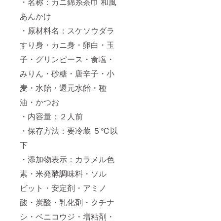
・名称：カニ錦糸茶巾 和風
島県 ※
あんかけ
離島を
除く ※
・原材料名：スケソウダラ
交通状
況によ
すり身・カニ身・卵白・玉
り遅延
が発生
子・グリンピース・食塩・
する場
合がご
みりん・砂糖・唐辛子・小
ざいま
麦・水飴・還元水飴・種
す。ご
了承下
油・かつお
さい。
【お料
・内容量：２人前
理内
容】 ☆
・保存方法：要冷蔵 ５℃以
シェフ
若鶏の
下
桑焼き
・添加物表示：カラメル色
＆フラ
イドポ
素・米発酵調味料・ソル
テトの
バジル
ビット・安定剤・アミノ
ソ
テー
酸・炭酸・乳化剤・クチナ
☆自家
製 杏
シ・ベニコウジ・増粘剤・
仁豆腐