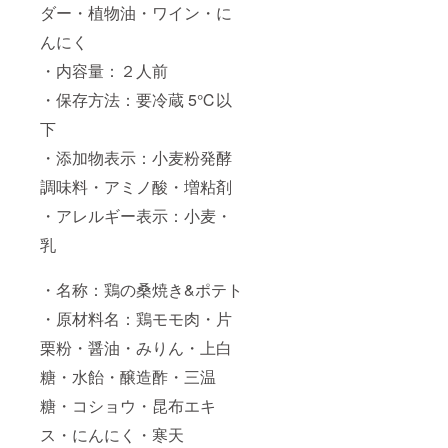
ダー・植物油・ワイン・に
のクロ
ワッサ
んにく
ンド ☆
エミリ
・内容量：２人前
ア風
ラザー
・保存方法：要冷蔵 5℃以
ニェ ☆
下
自家
製
・添加物表示：小麦粉発酵
アーモ
ンドガ
調味料・アミノ酸・増粘剤
トーオ
ラン
・アレルギー表示：小麦・
ジェ ア
ヒー
乳
ジョ・
黒毛和
・名称：鶏の桑焼き&ポテト
牛ス
テーキ
・原材料名：鶏モモ肉・片
は1個で
2人前設
栗粉・醤油・みりん・上白
定 装飾
品で
糖・水飴・醸造酢・三温
フェイ
クグ
糖・コショウ・昆布エキ
リーン1
ス・にんにく・寒天
つを付
けてお