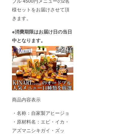
ブル 4500円メニューの2名
方】 徳
様セットをお届けさせて頂
島県・
香川
きます。
県・愛
媛県・
高知県
※消費期限はお届け日の当日
【中国
地方】
中となります。
鳥取
県・島
根県・
岡山
県・広
島県・
山口県
【九州
地方】
福岡県
※離島を
除く 配
商品内容表示
送可能
エリア
②（午
・名称：自家製アヒージョ
後の
み）
・原材料名：エビ・イカ・
（地図
カ
アズマニシキガイ・ズッ
ラー：