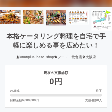
本格ケータリング料理を自宅で手
軽に楽しめる事を広めたい！
kinariplus_base_shop
フード・飲食店
大阪府
現在の支援総額
0
円
終了
0
%達成
目標金額
6,000,000
円
支援者数
0
人