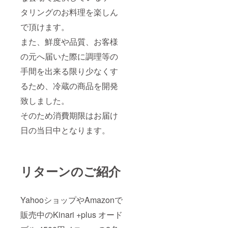
栃木
タリングのお料理を楽しん
県・群
馬県
で頂けます。
【中部
また、鮮度や品質、お客様
地方】
愛知
の元へ届いた際に調理等の
県・岐
阜県・
手間を出来る限り少なくす
静岡
県・新
るため、冷蔵の商品を開発
潟県・
富山
致しました。
県・石
そのため消費期限はお届け
川県
【近畿
日の当日中となります。
地方】
大阪
府・京
都府・
兵庫
リターンのご紹介
県・奈
良県・
滋賀
県・三
YahooショップやAmazonで
重県・
和歌山
販売中のKinari +plus オード
県 【四
国地