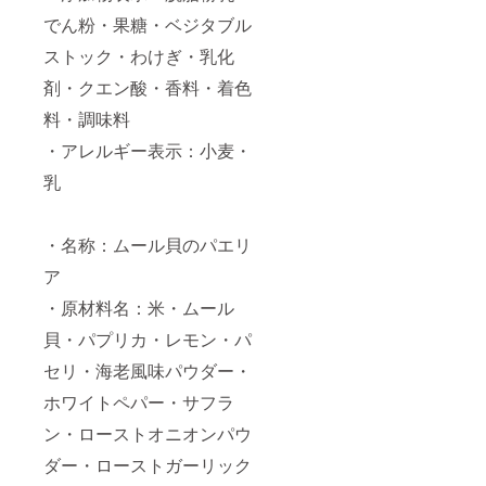
き ☆ゴ
でん粉・果糖・ベジタブル
ロゴロ
野菜と
ストック・わけぎ・乳化
シー
剤・クエン酸・香料・着色
フード
の自家
料・調味料
製ア
ヒー
・アレルギー表示：小麦・
ジョ ☆
季節の
乳
フルー
ツ4種盛
合せ ☆
・名称：ムール貝のパエリ
ピン
チョス
ア
盛合せ
（ドラ
・原材料名：米・ムール
ゴンフ
ルーツ
貝・パプリカ・レモン・パ
＆生ハ
ム・
セリ・海老風味パウダー・
ベーコ
ホワイトペパー・サフラ
ントマ
トチー
ン・ローストオニオンパウ
ズ） ☆
冬瓜マ
ダー・ローストガーリック
リネと
ドライ