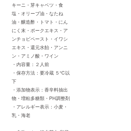
キーニ・芽キャベツ・食
ピン
ク）
塩・オリーブ油・なたね
①14時
～16時
油・醸造酢・トマト・にん
②16時
～18時
にく末・ポークエキス・ア
④18時
～20時
ンチョビペースト・イワシ
④19時
エキス・還元水飴・アンニ
～21時
【九州
ン・アミノ酸・ワイン
地方】
佐賀
・内容量：２人前
県・大
分県・
・保存方法：要冷蔵 ５℃以
長崎
県・熊
下
本県・
・添加物表示：香辛料抽出
宮崎
県・鹿
物・増粘多糖類・PH調整剤
児島県
【東北
・アレルギー表示：小麦・
地方】
岩手
乳・海老
県・山
形県・
宮城
県・福