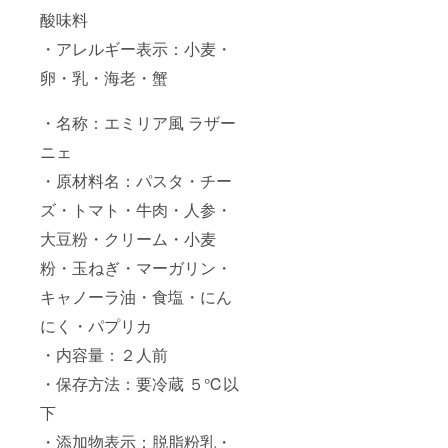
のカッ
酸味料
プス
・アレルギー表示：小麦・
イー
ツ ☆
卵・乳・海老・蟹
熟成
ロース
トポー
・名称：エミリア風 ラザー
クと燻
製合鴨
ニェ
ロース
のサラ
・原材料名：パスタ・チー
ダ ド
ズ・トマト・牛肉・人参・
レッシ
ング付
大豆粉・クリーム・小麦
き ☆
ムール
粉・玉ねぎ・マーガリン・
貝＆魚
介のパ
キャノーラ油・食塩・にん
エリア
☆野菜
にく・パプリカ
たっぷ
・内容量：２人前
り三色
サンド
・保存方法：要冷蔵 ５℃以
イッ
チ 人
下
参ド
レッシ
・添加物表示：脱脂粉乳・
ング付