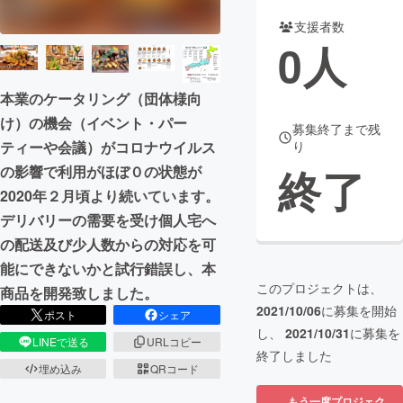
支援者数
まちづくり・地域活性化
0
人
CAMPFIRE for Social Good
CAMPFIRE Creation
本業のケータリング（団体様向
CAMPFIREふるさと納税
machi-ya
コミュニティ
け）の機会（イベント・パー
募集終了まで残
ティーや会議）がコロナウイルス
り
終了
の影響で利用がほぼ０の状態が
2020年２月頃より続いています。
デリバリーの需要を受け個人宅へ
の配送及び少人数からの対応を可
能にできないかと試行錯誤し、本
このプロジェクトは、
商品を開発致しました。
2021/10/06
に募集を開始
ポスト
シェア
し、
2021/10/31
に募集を
LINEで送る
URLコピー
終了しました
埋め込み
QRコード
もう一度プロジェク