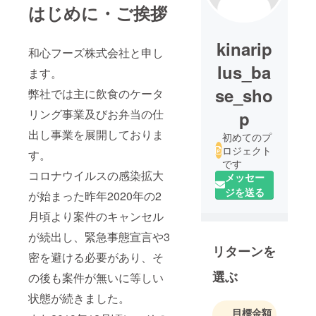
はじめに・ご挨拶
kinarip
和心フーズ株式会社と申し
lus_ba
ます。
se_sho
弊社では主に飲食のケータ
リング事業及びお弁当の仕
p
出し事業を展開しておりま
初めてのプ
ロジェクト
す。
です
コロナウイルスの感染拡大
メッセー
ジを送る
が始まった昨年2020年の2
月頃より案件のキャンセル
が続出し、緊急事態宣言や3
リターンを
密を避ける必要があり、そ
選ぶ
の後も案件が無いに等しい
状態が続きました。
目標金額