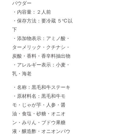
パウダー
トマト
のプチ
・内容量：２人前
ミント
マリネ
・保存方法：要冷蔵 ５℃以
☆黒毛
下
和牛ス
テーキ
・添加物表示：アミノ酸・
のグリ
ル野菜
ターメリック・クチナシ・
添え
ステー
炭酸・香料・香辛料抽出物
キソー
ス付き
・アレルギー表示：小麦・
☆魚介
乳・海老
すり身
の錦糸
茶巾蒸
・名称：黒毛和牛ステーキ
しのカ
ニ身添
・原材料名：黒毛和牛モ
え 和
風あん
モ・じゃが芋・人参・醤
かけ ☆
牛モモ
油・食塩・砂糖・オニオ
肉ワイ
ン・みりん・ブドウ果糖
ン煮込
みロー
液・醸造酢・オニオンパウ
スト
ビーフ