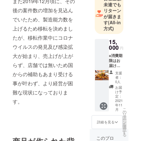
また2019年12月頃に、その
未達でも
後の案件数の増加を見込ん
リターン
が届きま
でいたため、製造能力数を
す
(All-in
上げるため移転を決めまし
方式)
たが、移転作業中にコロナ
15,
ウイルスの発見及び感染拡
000
円
大が始まり、売上げが上が
※消費期
限はお
らず、店舗では無いため国
届け日
の当日
支援
からの補助もあまり受ける
中とな
者：
りま
0人
事が叶わず、より経営が困
す。 ※
お届
あらか
難な現状になっておりま
け予
じめ配
定：
す。
送可能
2021
年11
エリア
こ
月
のご確
の
リ
認をお
タ
ー
願い致
ン
詳細を見る
を
しま
選
択
す。 確
す
る
認後、
このプロ
商品が作られた背
必ず備