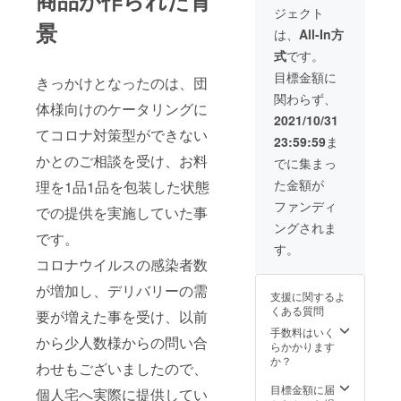
ジェクト
考欄に
景
お届け
は、
All-In方
先の都
式
です。
府県を
記載お
目標金額に
きっかけとなったのは、団
願い致
関わらず、
しま
体様向けのケータリングに
す。
2021/10/31
（確認
てコロナ対策型ができない
23:59:59
ま
の為）
本商品
かとのご相談を受け、お料
でに集まっ
はお届
た金額が
理を1品1品を包装した状態
け日の
当日中
ファンディ
での提供を実施していた事
が消費
ングされま
期限の
です。
ため後
す。
日、候
コロナウイルスの感染者数
補日を
２～３
が増加し、デリバリーの需
支援に関するよ
日指定
くある質問
要が増えた事を受け、以前
して頂
き、ご
手数料はいく
から少人数様からの問い合
相談の
らかかります
上発送
か？
わせもございましたので、
させて
頂きま
目標金額に届
個人宅へ実際に提供してい
す。 配