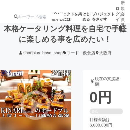
新
ロ
規
グ
会
プロジェクトを掲
はじ
プロジェクト
/
載するには
める
をさがす
イ
員
ン
登
本格ケータリング料理を自宅で手軽
録
に楽しめる事を広めたい！
人気のプロ
注目のリ
注目の新着プロ
募集終了が近いプ
もうすぐ公開
kinariplus_base_shop
フード・飲食店
大阪府
ジェクト
ターン
ジェクト
ロジェクト
されます
アート・写真
音楽
現在の支援総
額
0
円
テクノロジー・ガジェット
ゲーム・サ
映像・映画
書籍・雑誌
0%
目標金額は
6,000,000円
ビジネス・起業
チャレンジ