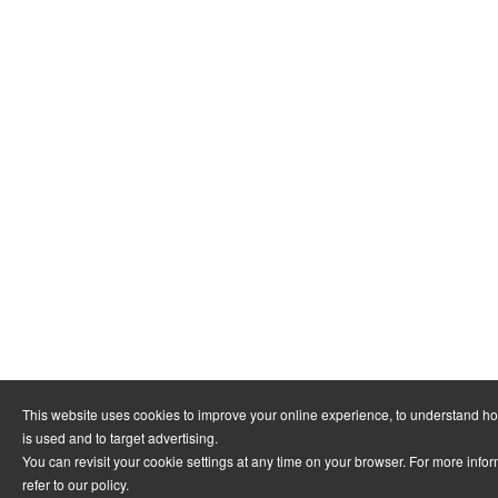
This website uses cookies to improve your online experience, to understand h
is used and to target advertising.
You can revisit your cookie settings at any time on your browser. For more info
refer to
our policy
.