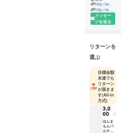
委員長
http://www.bar06.jp
ドラマ
http://www.dramaticgift.jp
ティックギ
メッセー
ジを送る
リターンを
選ぶ
目標金額
未達でも
リターン
が届きま
す
(All-in
方式)
3,0
00
円
ほんま
もんバ
ルチ