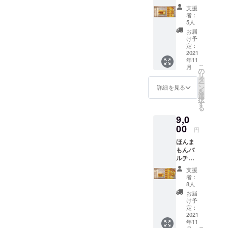
ケット
支援
1セット
者：
●期間
5人
中、参
お届
加店舗
け予
で料理
定：
を楽し
2021
年11
めま
こ
月
す。
の
リ
※チケッ
タ
ー
トはお
ン
詳細を見る
を
振込み
選
択
の後、
す
る
原則、
9,0
特設販
売所に
00
円
て引き
ほんま
換え願
もんバ
いま
ルチ
す。 ※2
ケット3
枚以上
支援
セット
ご希望
者：
合計
の方は
8人
9,000円
当日、
お届
●期間
特設販
け予
中、参
売所に
定：
加店舗
2021
てお申
年11
で料理
しつけ