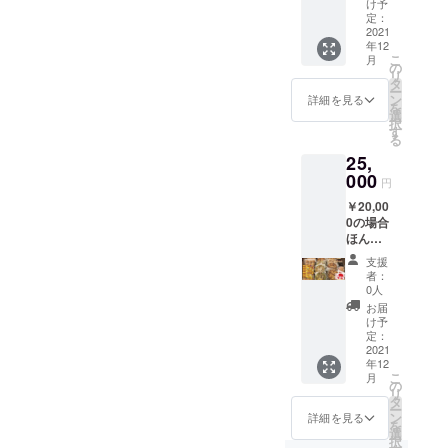
好み焼
ジで温
け予
(参加店
料理 大
ケット
き（豚
定：
めるだ
舗も確
成閣・
１セッ
2021
玉2枚、
けでお
認でき
上海料
年12
ト ●ほ
デラッ
召し上
ます) ※
理ダイ
こ
月
んまも
クス焼
の
がりい
期限後
ニング
リ
んバル
き1
タ
ただけ
の使用
バー 上
ー
プレミ
枚）、
ン
ます。
詳細を見る
や返金
海租
を
アムギ
スジね
選
※この商
はでき
界・イ
択
フト た
ぎ焼き1
す
品に含
ません
タリア
る
こ焼
枚
まれる
のでご
ンと日
25,
き、お
（ソー
アレル
了承く
本酒の
好み焼
000
ス、だ
ゲン(特
ださ
円
お店
き、焼
し醤
定原材
い。 参
COVO(
￥20,00
きそば
油、か
料) 小
加店
コー
0の場合
「食べ
つお節
麦・卵
舗/NIIN
ポ)・
ほんま
尽くし
付き）
※原材料
A
WALKE
もんバ
セッ
※冷凍で
名につ
（ニー
支援
Rs
ルプレ
ト」 た
お届
いて
者：
ナ）・
BAR・
ミアム
こ焼12
け、電
0人
は、本
bambo
東心斎
ギフト
個入り
子レン
文のリ
お届
o（バン
橋 ほお
+バルチ
×3パッ
ジで温
け予
ターン
ブー）
ずき・
ケット
ク、豚
定：
めるだ
紹介覧
・中国
鉄板バ
2セット
2021
玉×3
けでお
に表記
料理 大
ル
年12
●ほ
パッ
召し上
※ギフト
成閣・
GOTTI
こ
月
んまも
ク、デ
の
がりい
は郵送
上海料
→(ゴッ
リ
んバル
ラック
タ
ただけ
させて
理ダイ
ティー)
ー
プレミ
ス玉×2
ン
ます。
詳細を見る
いただ
ニング
・鶏一
を
アムギ
パッ
選
※この商
きま
バー 上
輪(とり
択
フト た
ク、す