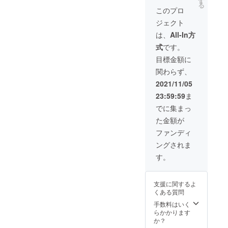
す
品に含
す。
海租
いち
る
こ焼
じねぎ
まれる
このプロ
【保存
界・イ
わ)・カ
き、お
焼×3
アレル
方法】
タリア
フェ英
ジェクト
好み焼
パック
ゲン(特
－18℃
ンと日
国屋 心
き、焼
ミック
定原材
は、
All-In方
以下で
本酒の
斎橋本
きそば
ス焼そ
料) 小
保存し
お店
店・ア
式
です。
「食べ
ば×2
麦・卵
てくだ
COVO(
ニソン
尽くし
パック
※原材料
目標金額に
さい
コー
バー
セッ
※ギフト
名につ
【賞味
ポ)・
noo・寿
関わらず、
ト」 た
は郵送
いて
期限】
WALKE
司居酒
こ焼12
させて
は、本
2021/11/05
枠外下
Rs
屋 しん
個入り
いただ
文のリ
部に記
BAR・
ご・お
23:59:59
ま
×3パッ
きま
ターン
載 【販
東心斎
好み焼
ク、豚
す。 ※
紹介覧
でに集まっ
売者】
橋 ほお
き オモ
玉×3
冷凍で
に表記
株式会
ずき・
ニ 宗右
た金額が
パッ
お届け
※ギフト
社 くれ
鉄板バ
衛門町
ク、デ
し、電
は郵送
ファンディ
おー
ル
店・Bar
ラック
子レン
させて
る 大
GOTTI
Eau-de-
ングされま
ス玉×2
ジで温
いただ
阪市中
→(ゴッ
vie・グ
パッ
めるだ
きま
す。
央区千
ティー)
ルメ
ク、す
けで召
す。
日前1丁
・鶏一
ギョー
じねぎ
し上
【保存
目8番18
輪(とり
ザ南
焼×3
がって
方法】
号 ●バ
いち
平・
支援に関するよ
パック
いただ
－18℃
ルチ
わ)・カ
Fruits&
くある質問
ミック
けま
以下で
ケット
フェ英
好好雞
ス焼そ
す！ ※
手数料はいく
保存し
チケッ
国屋 心
排(ホオ
ば×2
この商
らかかります
てくだ
トの有
斎橋本
ホオ
パック
品に含
か？
さい
効期
店・ア
ジーパ
※ギフト
まれる