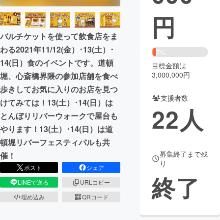
円
まちづくり・地域活性化
バルチケットを使って飲食店をま
わる2021年11/12(金）･13(土）･
CAMPFIRE for Social Good
CAMPFIRE Creation
7%
14(日）食のイベントです。道頓
CAMPFIREふるさと納税
machi-ya
コミュニティ
目標金額は
3,000,000円
堀、心斎橋界隈の参加店舗を食べ
歩きしてお気に入りのお店を見つ
支援者数
けてみては！13(土）･14(日）は
22
人
とんぼりリバーウォークで屋台も
やります！13(土）･14(日）は道
頓堀リバーフェスティバルも共
募集終了まで残
催！
り
ポスト
シェア
終了
LINEで送る
URLコピー
埋め込み
QRコード