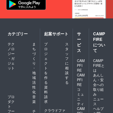
い。 ※
ジョー
千日前
日前1丁
表記の
チケッ
ジ・相
やすだ
目8番18
あるお
トは特
合餅・
や 本
号 ●バ
店は11
設販売
0℃熟成
店・カ
ルチ
月30日
所にて
ステー
フェ英
ケッ
(火）ま
引き換
キ 本
国屋 な
ト チ
で。ほ
え願い
店・天
んば
ケット
んまも
ます。
ぷら た
ウォー
の有効
んバル
カテゴリー
起案サポート
サ
CAMP
ろじろ
ク２番
期
HPで確
う・も
街南通
ー
FIRE
間/2021
認くだ
つ無双
り・カ
テク
ま
プ
ス
年 11月
ビ
につい
さい。
ゆまる
フェ英
12日
www.ba
ノロ
ち
ロ
タ
ス
て
千日前
国屋 な
(金）13
r06.jp
ジー
づ
ジ
ッ
本店・
んば
日(土）
(参加店
モンモ
・ガ
く
ェ
フ
ウォー
14日
CAM
CAMP
舗も確
ン
ク3番街
ジェ
り
ク
に
(日）イ
認でき
PFI
FIREと
ダー・
南通
ット
・
ト
相
ベント
ます) ※
RE
は
新世界
り・カ
開催期
地
を
談
期限後
串カツ
フェ英
CAM
あんし
間 あ
の使用
域
作
す
名店 小
国屋 な
PFI
ん・安
とバル
や返金
活
る
る
鉄 千日
んば本
表記の
RE
全への
はでき
前店・
社・ぼ
性
資
あるお
ません
コ
取り組
千日前
んくら
化
料
店は11
のでご
ミュ
み
やすだ
家 千日
月30日
プロ
音
請
了承く
や 本
ニ
ニュー
前店・
(火）ま
ださ
ダク
楽
求
店・カ
大阪王
ティ
ス
で。ほ
い。 ※
ト
フェ英
将難波
CAM
ヘルプ
んまも
バルチ
クラウドファ
国屋 な
フー
チ
千日前
んバル
ケット