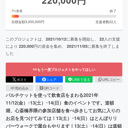
終了
7
%達成
目標金額
3,000,000
円
支援者数
22
人
このプロジェクトは、
2021/10/12
に募集を開始し、
22
人の支援
により
220,000
円の資金を集め、
2021/11/05
に募集を終了しま
した
もう一度プロジェクトをやってほしい
ポスト
シェア
LINEで送る
URLコピー
埋め込み
QRコード
バルチケットを使って飲食店をまわる2021年
11/12(金）･13(土）･14(日）食のイベントです。道頓
堀、心斎橋界隈の参加店舗を食べ歩きしてお気に入りの
お店を見つけてみては！13(土）･14(日）はとんぼりリ
バーウォークで屋台もやります！13(土）･14(日）は道頓