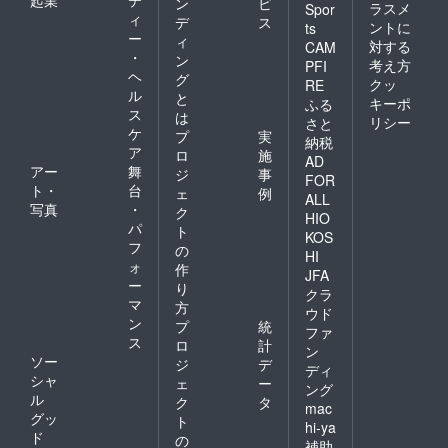
ン
ビ
堂 いわ
ラスメ
Spor
ィ
デ
ス
ま・ビ
ントに
ts
ー
ストロ
ィ
対する
CAM
オリン
・
ン
考え方
PFI
ピッ
ヘ
グ
クッ
RE
ク・野
ル
と
菜串巻
キーポ
ふる
ス
は
き なる
リシー
さと
ケ
とや ・
プ
実
納税
大阪産
ア
ロ
施
AD
(もん)料
アー
舞
ジ
事
FOR
理 空 な
ト・
台
ェ
例
んばこ
ALL
写真
・
ク
めじる
HIO
パ
し店
ト
KOS
2021.10
フ
の
HI
/7現在
ォ
作
JFA
ー
り
クラ
マ
方
ウド
ン
プ
統
ファ
ス
ロ
計
ン
ソー
ジ
デ
ディ
シャ
ェ
ー
ング
ル
ク
タ
mac
グッ
ト
hi-ya
ド
の
補助