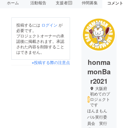
ホーム
活動報告
支援者
仲間募集
コメント
22
投稿するには
ログイン
が
必要です。
プロジェクトオーナーの承
認後に掲載されます。承認
された内容を削除すること
はできません。
honma
※投稿する際の注意点
monBa
r2021
大阪府
初めてのプ
ロジェクト
です
ほんまもん
バル実行委
員会 実行