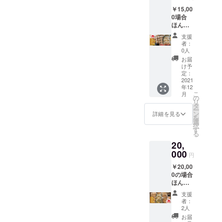
わせた
す。 チ
んバル
￥15,00
「お手
ケット
HPで確
0場合
軽セッ
の有効
認くだ
ほんま
ト」 た
期
さい。
もんバ
こ焼き
間/2021
www.ba
支援
ルギフ
15個入
年 11月
r06.jp
者：
ト+バル
り3パッ
12日
0人
(参加店
チケッ
ク、お
(金）13
舗も確
お届
ト2セッ
好み焼
日(土）
け予
認でき
ト ●ほ
き（豚
定：
14日
ます) ※
んまも
2021
玉2枚、
(日）イ
期限後
年12
んバル
デラッ
ベント
の使用
こ
月
ギフ
クス焼
の
開催期
や返金
リ
ト 大
き1
タ
間 あ
はでき
ー
阪名物
枚）、
ン
とバル
詳細を見る
ません
を
のたこ
スジね
選
表記の
のでご
択
焼きと
ぎ焼き1
す
あるお
了承く
る
お好み
枚
店は11
ださ
20,
焼きを
（ソー
月30日
い。 参
詰め合
000
ス、だ
(火）ま
加店
円
わせた
し醤
で。ほ
舗/NIIN
￥20,00
「お手
油、か
んまも
A
0の場合
軽セッ
つお節
んバル
（ニー
ほんま
ト」 た
付き）
HPで確
ナ）・
もんバ
こ焼き
※冷凍で
認くだ
bambo
支援
ルプレ
15個入
お届
さい。
者：
o（バン
ミアム
り3パッ
け、電
2人
www.ba
ブー）
ギフト
ク、お
子レン
r06.jp
お届
・中国
+バルチ