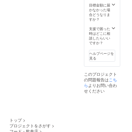
【賞味
間/2021
ニソン
イ)・イ
は郵送
アレル
目標金額に届
期限】
年 11月
バー
ンドレ
させて
ゲン(特
かなかった場
枠外下
12日
noo・寿
ストラ
いただ
定原材
合どうなりま
部に記
(金）13
司居酒
ン ミ
きま
料) 小
すか？
載 【販
日(土）
屋 しん
ティ
す。 ※
麦・
売者】
14日
ご・お
ラー・
冷凍で
卵・え
支援で困った
株式会
(日）イ
好み焼
新世界
お届け
び (ミッ
時はどこに相
社 くれ
ベント
き オモ
じゃん
し、電
クス焼
談したらいい
おー
開催期
ニ 宗右
じゃん
子レン
そばに
ですか？
る 大
間 あ
衛門町
横丁 串
ジで温
使用) ※
阪市中
とバル
店・Bar
かつ 勝
めるだ
原材料
央区千
表記の
ヘルプページを
Eau-de-
大 道頓
けで召
につい
日前1丁
あるお
見る
vie・グ
堀店・
し上
ては本
目8番18
店は11
ルメ
ぼんく
がって
文リ
号 ●バ
月30日
ギョー
ら家 道
いただ
ターン
ルチ
(火）ま
ザ南
頓堀
このプロジェクト
けま
紹介覧
ケット
で。ほ
平・
店・新
の問題報告は
こち
す！ ※
に追記
チケッ
んまも
Fruits&
世界 串
この商
ら
よりお問い合わ
【保存
トの有
んバル
好好雞
カツ 名
品に含
方法】
効期
せください
HPで確
排(ホオ
店 小鉄
まれる
－18℃
間/2021
認くだ
ホオ
道頓堀
アレル
以下で
年 11月
さい。
ジーパ
店・パ
ゲン(特
保存し
12日
www.ba
イ)・イ
セラリ
定原材
てくだ
(金）13
r06.jp
ンドレ
ゾーツ
料) 小
さい
日(土）
(参加店
ストラ
なんば
麦・
【賞味
14日
舗も確
トップ
>
ン ミ
道頓堀
卵・え
期限】
(日）イ
認でき
ティ
店・Bar
プロジェクトをさがす
>
び (ミッ
枠外下
ベント
ます) ※
ラー・
絆・法
フード・飲食店
>
クス焼
部に記