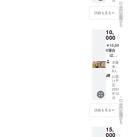
こ
月
を楽し
くださ
の
リ
めま
い＠
タ
ー
す。
3,000円
ン
詳細を見る
を
※チケッ
にて追
選
択
トはお
加購入
す
る
振込み
できま
10,
の後、
す。 チ
原則、
000
ケット
円
特設販
の有効
￥10,00
売所に
期
0場合
て引き
間/2021
ほん
換え願
年 11月
まもん
いま
12日
支援
バルギ
す。 ※4
(金）13
者：
フト+バ
枚以上
日(土）
8人
ルチ
ご希望
14日
お届
ケット1
の方は
(日）イ
け予
セット
当日、
定：
ベント
●ほんま
2021
特設販
開催期
年12
もんバ
売所に
間 あ
こ
月
ルギフ
てお申
の
とバル
リ
ト 大
しつけ
タ
表記の
ー
阪名物
くださ
ン
あるお
詳細を見る
を
のたこ
い＠
選
店は11
択
焼きと
3,000円
す
月30日
る
お好み
にて追
(火）ま
15,
焼きを
加購入
で。ほ
詰め合
000
できま
んまも
円