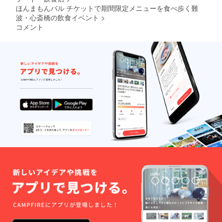
開催期
期限後
新世界
善寺横
そばに
ほんまもんバル チケットで期間限定メニューを食べ歩く難
載 【販
間 あ
の使用
じゃん
丁 おか
使用) ※
売者】
波・心斎橋の飲食イベント
>
とバル
や返金
じゃん
ず居酒
原材料
株式会
表記の
はでき
コメント
横丁 串
屋 く
につい
社 くれ
あるお
ません
かつ 勝
う・大
ては本
おー
店は11
のでご
大 道頓
衆酒場
文リ
る 大
月30日
了承く
堀店・
ジョー
ターン
阪市中
(火）ま
ださ
ぼんく
ジ・相
紹介覧
央区千
で。ほ
い。 ※
ら家 道
合餅・
に追記
日前1丁
んまも
チケッ
頓堀
0℃熟成
【保存
目8番18
んバル
トは特
店・新
ステー
方法】
号 ●バ
HPで確
設販売
世界 串
キ 本
－18℃
ルチ
認くだ
所にて
カツ 名
店・天
以下で
ケッ
さい。
引き換
店 小鉄
ぷら た
保存し
ト チ
www.ba
え願い
道頓堀
ろじろ
てくだ
ケット
r06.jp
ます。
店・パ
う・も
さい
の有効
(参加店
セラリ
つ無双
【賞味
期
舗も確
ゾーツ
ゆまる
期限】
間/2021
認でき
なんば
千日前
枠外下
年 11月
ます) ※
道頓堀
本店・
部に記
12日
期限後
店・Bar
モンモ
載 【販
(金）13
の使用
絆・法
ン
売者】
日(土）
や返金
善寺横
ダー・
株式会
14日
はでき
丁 おか
新世界
社 くれ
(日）イ
ません
ず居酒
串カツ
おー
ベント
のでご
屋 く
名店 小
る 大
開催期
了承く
う・大
鉄 千日
阪市中
間 あ
ださ
衆酒場
前店・
央区千
とバル