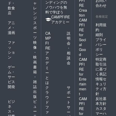
PFI
お問い
んば
ンディングの
店・ぼ
ド・
ャ
HPで確
は特設
RE
合わせ
ウォー
んくら
ノウハウを無
飲食
レ
認くだ
販売所
ク２番
Crea
家虎目
料で学ぼう
さい。
にて引
店
ン
街南通
横丁
tion
www.ba
各種規定
き換え
CAMPFIRE
ジ
り・カ
店・普
CAM
r06.jp
願いま
アカデミー
フェ英
アニ
ス
通の食
(参加店
利用規
PFI
す。
国屋 な
堂 いわ
メ・
ポ
舗も確
約
RE
んば
ま・ビ
漫画
ー
認でき
CA
説
細則
for
ウォー
ストロ
ます) ※
ツ
MP
明
ク3番街
プライ
オリン
Soci
期限後
ファ
映
FI
会
南通
ピッ
バシー
al
の使用
ッ
像
り・カ
ク・野
RE
・
ポリ
や返金
Goo
フェ英
菜串巻
ショ
・
ア
相
はでき
シー
d
国屋 な
き なる
ン
映
ません
カ
談
特定商
CAM
んば本
とや ・
のでご
画
デ
会
社・ぼ
取引法
PFI
大阪産
了承く
ゲー
書
ミ
んくら
(もん)料
に基づ
RE
ださ
ム・
籍
家 千日
ー
理 空 な
く表記
for
い。 ※
前店・
サー
・
んばこ
と
バルチ
情報セ
Ente
大阪王
めじる
ビス
雑
は
ケット
キュリ
rtain
将難波
し店
開発
誌
は特設
ク
サ
ティ方
千日前
men
2021.10
販売所
出
ラ
ポ
店・ぼ
/19 現
針
t
にて引
版
んくら
ウ
ー
在
反社基
CAM
き換え
家虎目
ビジ
ビ
ド
ト
願いま
本方針
PFI
横丁
ネ
ュ
フ
サ
す。
カスタ
RE
店・普
ス・
ー
ァ
ー
マーハ
for
通の食
起業
テ