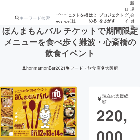
新
ロ
規
グ
会
プロジェクトを掲
はじ
プロジェクト
/
載するには
める
をさがす
イ
員
ン
登
ほんまもんバル チケットで期間限定
録
メニューを食べ歩く難波・心斎橋の
飲食イベント
人気のプロ
注目のリ
注目の新着プロ
募集終了が近いプ
もうすぐ公開
ジェクト
ターン
ジェクト
ロジェクト
されます
honmamonBar2021
フード・飲食店
大阪府
アート・写真
音楽
現在の支援総
テクノロジー・ガジェット
ゲーム・サ
額
220,
映像・映画
書籍・雑誌
000
ビジネス・起業
チャレンジ