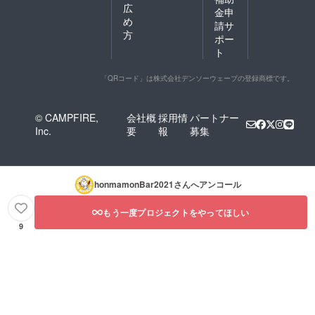
広
金申
め
請サ
方
ポー
ト
「QRコード」は株式会社デンソーウェーブの登録商標です。
© CAMPFIRE,
会社概
採用情
パートナー
Inc.
要
報
募集
honmamonBar2021
さんへアンコール
もう一度プロジェクトをやってほしい
9