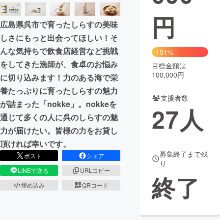
円
まちづくり・地域活性化
広島県呉市で育ったしらすの美味
しさにもっと出会ってほしい！そ
CAMPFIRE for Social Good
CAMPFIRE Creation
んな気持ちで飲食店経営など挑戦
151%
CAMPFIREふるさと納税
machi-ya
コミュニティ
をしてきた漁師が、食卓のお悩み
目標金額は
100,000円
に切り込みます！力のある海で栄
養たっぷりに育ったしらすの魅力
支援者数
が詰まった「nokke」。nokkeを
27
人
通じて多くの人に呉のしらすの魅
力が届けたい。皆様の力をお貸し
頂ければ幸いです。
募集終了まで残
ポスト
シェア
り
LINEで送る
URLコピー
終了
埋め込み
QRコード