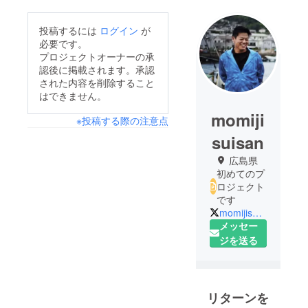
投稿するには
ログイン
が
必要です。
プロジェクトオーナーの承
認後に掲載されます。承認
された内容を削除すること
はできません。
momiji
※投稿する際の注意点
suisan
広島県
初めてのプ
ロジェクト
です
momijisuisan
メッセー
ジを送る
リターンを