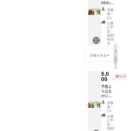
SEALA
に記
S 、
載） ※
支援
SEALA
開封後
者：
S
はお早
2人
FACTO
めにお
お届
RYでご
召し上
け予
利用い
がりく
定：
ただけ
2022
ださい
年05
る3000
※完成次
こ
月
円分の
第
の
リ
商品券
（2022
タ
ー
と、一
年5月中
ン
詳細を見る
を
番網の
を予
選
択
しらす
定）随
す
る
と野菜
時配送
5,0
の
いたし
残り13
nokke1
00
ます
円
個＋お
予想よ
礼の
りはる
メッ
かに上
セージ
回る人
のセッ
支援
気ぶり
トで
者：
で、在
す。
7人
庫を切
【備
お届
らした
考】 ※
け予
ほどの
送料込
定：
「SEAL
2022
※常温で