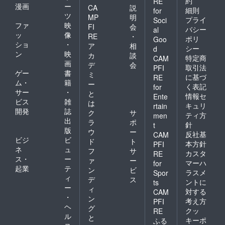
約
RE
漫画
ー
CA
説
細則
for
ツ
MP
明
プライ
Soci
ファ
映
FI
会
バシー
al
ッ
像
RE
・
ポリ
Goo
ショ
・
ア
相
シー
d
ン
映
カ
談
特定商
CAM
画
デ
会
取引法
PFI
ゲー
書
ミ
に基づ
RE
ム・
籍
ー
く表記
for
サー
・
と
情報セ
Ente
ビス
雑
は
キュリ
rtain
開発
誌
ク
サ
ティ方
men
出
ラ
ポ
針
t
版
ウ
ー
反社基
CAM
ビジ
ビ
ド
ト
本方針
PFI
ネ
ュ
フ
サ
カスタ
RE
ス・
ー
ァ
ー
マーハ
for
起業
テ
ン
ビ
ラスメ
Spor
ィ
デ
ス
ントに
ts
ー
ィ
対する
CAM
・
ン
考え方
PFI
ヘ
グ
クッ
RE
ル
と
キーポ
ふる