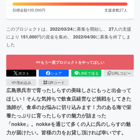
目標金額
100,000
円
支援者数
27
人
このプロジェクトは、
2022/03/24
に募集を開始し、
27
人の支援
により
151,000
円の資金を集め、
2022/04/30
に募集を終了しま
した
もう一度プロジェクトをやってほしい
ポスト
シェア
LINEで送る
URLコピー
埋め込み
QRコード
広島県呉市で育ったしらすの美味しさにもっと出会って
ほしい！そんな気持ちで飲食店経営など挑戦をしてきた
漁師が、食卓のお悩みに切り込みます！力のある海で栄
養たっぷりに育ったしらすの魅力が詰まった
「nokke」。nokkeを通じて多くの人に呉のしらすの魅
力が届けたい。皆様の力をお貸し頂ければ幸いです。