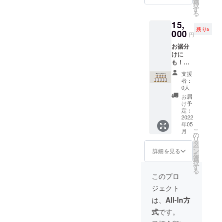
と野菜
選
択
ル漬
nokke
す
る
け）6缶
：約90
15,
と、一
日（商
残り5
番網の
000
品に記
円
しらす
載）
お裾分
と野菜
sealas
けに
の
商品
も！一
nokke3
券：
番網の
個の
2022年
支援
しらす
セット
10月末
者：
と野菜
＋お礼
までご
0人
の
のメッ
利用可
お届
nokke
セージ
※開封後
け予
の9個
です。
定：
はお早
セット
2022
【備
めにお
年05
（3個
考】 ※
召し上
こ
月
セット
送料込
の
がりく
リ
×3）＋
※常温で
タ
ださい
ー
お礼の
発送 ※
ン
※完成次
詳細を見る
を
メッ
賞味期
選
第
択
セージ
限： 一
す
（2022
る
をお送
番網の
年5月中
このプロ
りしま
しらす
を予
ジェクト
す。
と野菜
定）随
【備
nokke
時配送
は、
All-In方
考】 ※
：約90
いたし
式
です。
送料込
日（商
ます
※常温で
品に記