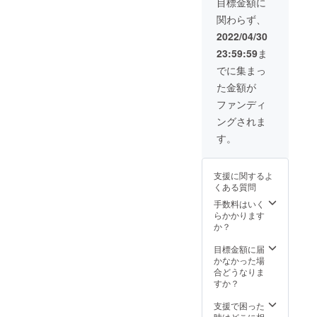
目標金額に
発送 ※
載）
関わらず、
賞味期
SEALA
限：約
S
2022/04/30
90日
CAN：
23:59:59
ま
（商品
2024年
に記
4月以降
でに集まっ
載） ※
のもの
た金額が
開封後
（商品
はお早
に記
ファンディ
めにお
載） ※
ングされま
召し上
開封後
がりく
はお早
す。
ださい
めにお
※完成次
召し上
第
がりく
支援に関するよ
（2022
ださい
くある質問
年5月中
※完成次
を予
第
手数料はいく
定）随
（2022
らかかります
時配送
年5月中
か？
いたし
を予
ます
定）随
目標金額に届
時配送
かなかった場
いたし
合どうなりま
ます
すか？
支援で困った
時はどこに相