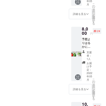
年05
AS
発送 ※
こ
月
CAN（
賞味期
の
リ
釜揚げ
限： 一
タ
ー
しらす
番網の
ン
詳細を見る
を
のオイ
しらす
選
択
ル漬
と野菜
す
る
け）3缶
nokke
8,0
と、一
：約90
残り9
番網の
00
日（商
円
しらす
品に記
予想よ
と野菜
載）
りはる
の
sealas
かに上
nokke1
商品
回る人
個の
券：
支援
気ぶり
セット
2022年
者：
で、在
です。
10月末
1人
庫を切
【備
までご
お届
らした
考】 ※
利用可
け予
ほどの
送料込
定：
※開封後
「SEAL
2022
※常温で
はお早
年05
AS
発送 ※
めにお
こ
月
CAN（
賞味期
の
召し上
リ
釜揚げ
限： 一
タ
がりく
ー
しらす
番網の
ン
ださい
詳細を見る
を
のオイ
しらす
選
※完成次
択
ル漬
と野菜
す
第
る
け）3缶
nokke
（2022
10,
と、一
：約90
年5月中