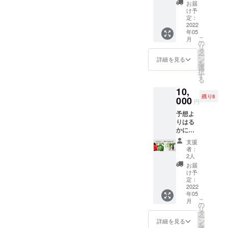
FACTO
めにお
S
お届
RYでご
召し上
CAN：
け予
利用い
がりく
定：
2024年
ただけ
2022
ださい
4月以降
年05
る5000
※完成次
のもの
こ
月
円分の
第
の
（商品
リ
商品券
（2022
タ
に記
ー
と、一
年5月中
ン
載） ※
詳細を見る
を
番網の
を予
選
開封後
択
しらす
定）随
す
はお早
る
と野菜
時配送
めにお
10,
nokke3
いたし
召し上
残り8
個＋お
000
ます
がりく
円
礼の
ださい
予想よ
メッ
※完成次
りはる
セージ
第
かに上
のセッ
（2022
回る人
トで
年5月中
支援
気ぶり
す。
を予
者：
で、在
【備
2人
定）随
庫を切
考】 ※
時配送
お届
らした
送料込
け予
いたし
ほどの
※常温で
定：
ます
「SEAL
2022
発送 ※
年05
AS
賞味期
こ
月
CAN（
限： 一
の
リ
釜揚げ
番網の
タ
ー
しらす
しらす
ン
詳細を見る
を
のオイ