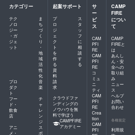
カテゴリー
起案サポート
サ
CAMP
ー
FIRE
テク
ま
プ
ス
ビ
につい
ノロ
ち
ロ
タ
ス
て
ジー
づ
ジ
ッ
・ガ
く
ェ
フ
CAM
CAMP
ジェ
り
ク
に
PFI
FIREと
ット
・
ト
相
RE
は
地
を
談
CAM
あんし
域
作
す
PFI
ん・安
活
る
る
RE
全への
性
資
コ
取り組
化
料
ミュ
み
プロ
音
請
ニ
ニュー
ダク
楽
求
ティ
ス
ト
CAM
ヘルプ
クラウドファ
フー
チ
PFI
お問い
ンディングの
ド・
ャ
RE
合わせ
ノウハウを無
飲食
レ
Crea
料で学ぼう
店
ン
tion
各種規定
CAMPFIRE
ジ
CAM
アカデミー
アニ
ス
利用規
PFI
メ・
ポ