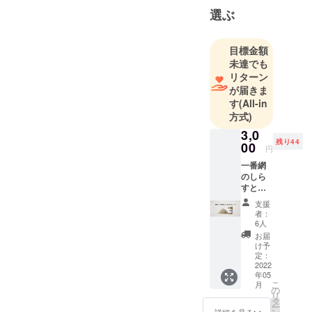
選ぶ
目標金額
未達でも
リターン
が届きま
す
(All-in
方式)
3,0
残り44
00
円
一番網
のしら
すと野
菜
支援
nokke
者：
を1個＋
6人
お礼の
お届
メッ
け予
セージ
定：
をお送
2022
年05
りしま
こ
月
す。
の
リ
【備
タ
ー
考】 ※