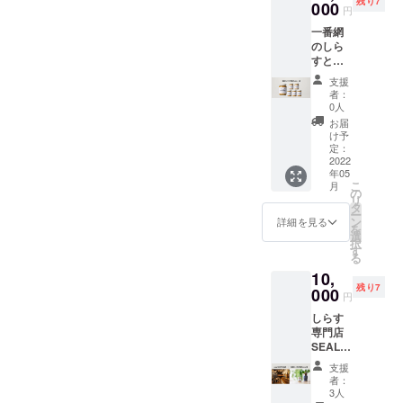
残り7
番網の
000
日（商
を予
円
しらす
品に記
定）随
一番網
と野菜
載）
時配送
のしら
の
SEALA
いたし
すと野
nokke3
S
ます
菜
個＋お
CAN：
支援
nokke
礼の
2024年
者：
の6個
メッ
4月以降
0人
セット
セージ
のもの
お届
＋お礼
のセッ
（商品
け予
のメッ
トで
定：
に記
セージ
2022
す。
載） ※
年05
をお送
【備
開封後
こ
月
りしま
考】 ※
の
はお早
リ
す。
送料込
タ
めにお
ー
【備
※常温で
ン
召し上
詳細を見る
を
考】 ※
発送 ※
選
がりく
択
送料込
賞味期
す
ださい
る
※常温で
限： 一
※完成次
10,
発送 ※
番網の
第
残り7
賞味期
000
しらす
（2022
円
限：約
と野菜
年5月中
しらす
90日
nokke
を予
専門店
（商品
：約90
定）随
SEALA
に記
日（商
時配送
S 、
載） ※
品に記
いたし
支援
SEALA
開封後
載）
ます
者：
S
はお早
SEALA
3人