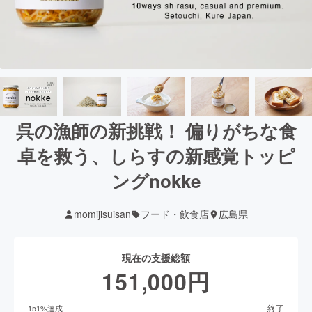
呉の漁師の新挑戦！ 偏りがちな食
卓を救う、しらすの新感覚トッピ
ングnokke
momijisuisan
フード・飲食店
広島県
現在の支援総額
151,000
円
終了
151
%達成