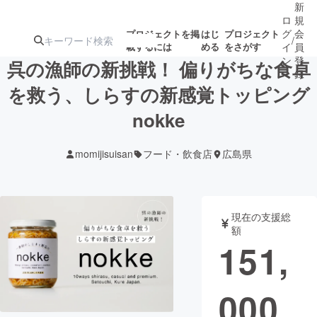
新
ロ
規
グ
会
プロジェクトを掲
はじ
プロジェクト
/
載するには
める
をさがす
イ
員
ン
登
呉の漁師の新挑戦！ 偏りがちな食卓
録
を救う、しらすの新感覚トッピング
nokke
人気のプロ
注目のリ
注目の新着プロ
募集終了が近いプ
もうすぐ公開
ジェクト
ターン
ジェクト
ロジェクト
されます
momijisuisan
フード・飲食店
広島県
アート・写真
音楽
現在の支援総
テクノロジー・ガジェット
ゲーム・サ
額
151,
映像・映画
書籍・雑誌
000
ビジネス・起業
チャレンジ