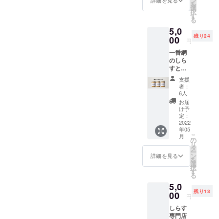
ン
詳細を見る
を
送料込
選
択
※常温で
す
る
発送 ※
5,0
賞味期
残り24
限：約
00
円
90日
一番網
（商品
のしら
に記
すと野
載） ※
菜
開封後
支援
nokke
はお早
者：
の3個
めにお
6人
セット
召し上
お届
＋お礼
がりく
け予
のメッ
ださい
定：
セージ
2022
※完成次
年05
をお送
第
こ
月
りしま
（2022
の
リ
す。
年5月中
タ
ー
【備
を予
ン
詳細を見る
を
考】 ※
定）随
選
択
送料込
時配送
す
る
※常温で
いたし
5,0
発送 ※
ます
残り13
賞味期
00
円
限：約
しらす
90日
専門店
（商品