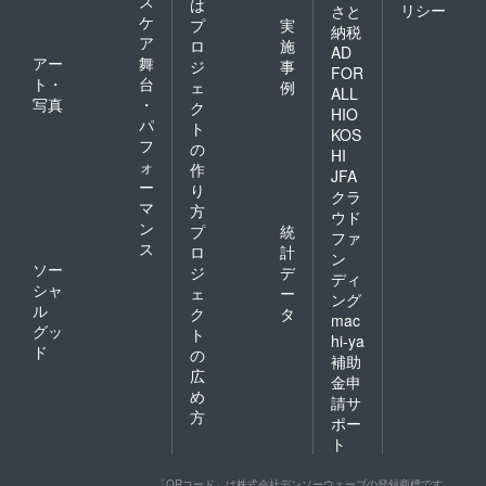
ス
は
リシー
さと
ケ
プ
実
納税
ア
ロ
施
AD
アー
舞
ジ
事
FOR
ト・
台
ェ
例
ALL
写真
・
ク
HIO
パ
ト
KOS
フ
の
HI
ォ
作
JFA
ー
り
クラ
マ
方
ウド
ン
プ
統
ファ
ス
ロ
計
ン
ソー
ジ
デ
ディ
シャ
ェ
ー
ング
ル
ク
タ
mac
グッ
ト
hi-ya
ド
の
補助
広
金申
め
請サ
方
ポー
ト
「QRコード」は株式会社デンソーウェーブの登録商標です。