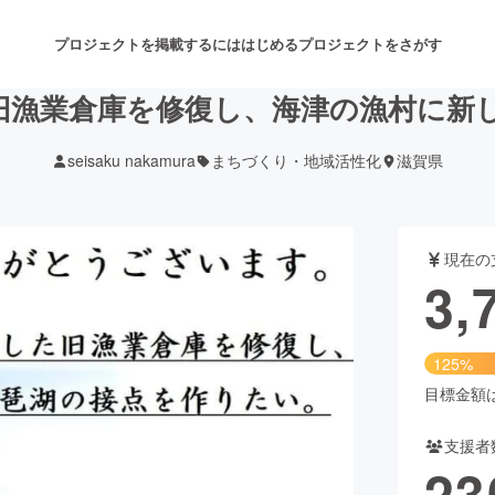
プロジェクトを掲載するには
はじめる
プロジェクトをさがす
旧漁業倉庫を修復し、海津の漁村に新
seisaku nakamura
まちづくり・地域活性化
滋賀県
注目のリターン
注目の新着プロジェクト
募集終了が近いプロジェクト
も
現在の
音楽
舞台・パフォーマンス
3,
ゲーム・サービス開発
フード・飲食店
125%
書籍・雑誌出版
アニメ・漫画
目標金額は3
支援者
チャレンジ
ビューティー・ヘルスケ
23