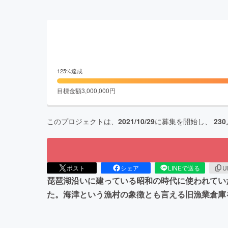
125
%達成
目標金額
3,000,000
円
このプロジェクトは、
2021/10/29
に募集を開始し、
230
ポスト
シェア
LINEで送る
U
琵琶湖沿いに建っている昭和の時代に使われてい
た。海津という漁村の象徴とも言える旧漁業倉庫