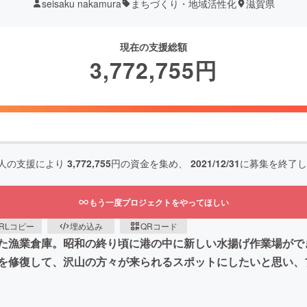
seisaku nakamura
まちづくり・地域活性化
滋賀県
現在の支援総額
3,772,755
円
人の支援により
3,772,755
円の資金を集め、
2021/12/31
に募集を終了し
もう一度プロジェクトをやってほしい
RLコピー
埋め込み
QRコード
た漁業倉庫。昭和の終り頃に港の中に新しい水揚げ作業場がで
を修復して、沢山の方々が来られるスポットにしたいと思い、