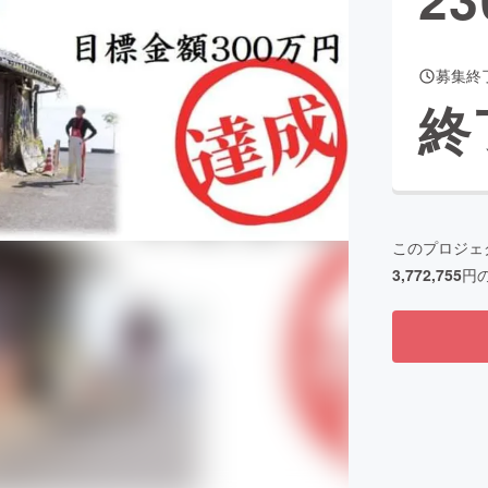
募集終
CAMPFIRE for Social Good
CAMPFIRE Creation
終
CAMPFIREふるさと納税
machi-ya
コミュニティ
このプロジェ
3,772,755
円