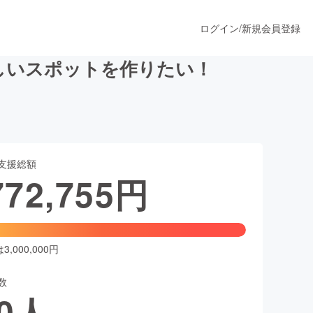
ログイン
/
新規会員登録
しいスポットを作りたい！
うすぐ公開されます
支援総額
プロダクト
772,755
円
ファッション
スポーツ
,000,000円
数
ア
ソーシャルグッド
0
人