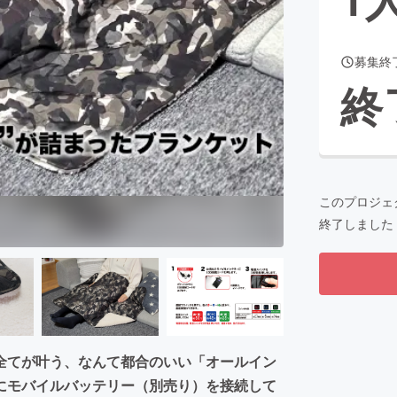
募集終
CAMPFIRE for Social Good
CAMPFIRE Creation
終
CAMPFIREふるさと納税
machi-ya
コミュニティ
このプロジェ
終了しました
全てが叶う、なんて都合のいい「オールイン
にモバイルバッテリー（別売り）を接続して