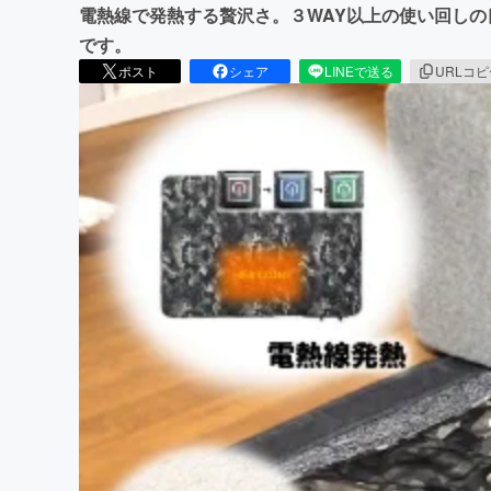
電熱線で発熱する贅沢さ。３WAY以上の使い回し
です。
ポスト
シェア
LINEで送る
URLコ