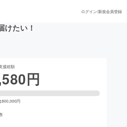
ログイン
/
新規会員登録
届けたい！
うすぐ公開されます
支援総額
プロダクト
,580
円
ファッション
スポーツ
00,000円
数
ア
ソーシャルグッド
人