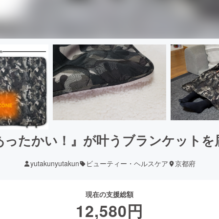
あったかい！』が叶うブランケットを
yutakunyutakun
ビューティー・ヘルスケア
京都府
現在の支援総額
12,580
円