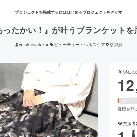
プロジェクトを掲載するには
はじめる
プロジェクトをさがす
あったかい！』が叶うブランケットを
yutakunyutakun
ビューティー・ヘルスケア
京都府
注目のリターン
注目の新着プロジェクト
募集終了が近いプロジェクト
も
現在の
音楽
舞台・パフォーマンス
12
ゲーム・サービス開発
フード・飲食店
1%
書籍・雑誌出版
アニメ・漫画
目標金額は8
支援者
チャレンジ
ビューティー・ヘルスケ
1