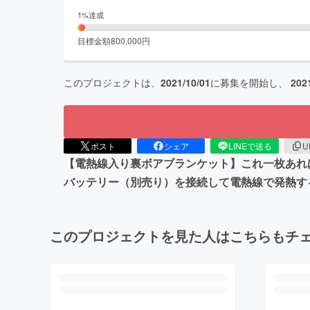
1
%達成
目標金額
800,000
円
このプロジェクトは、
2021/10/01
に募集を開始し、
202
ポスト
シェア
LINEで送る
U
【電熱線入り裏ボアブランケット】これ一枚あれ
バッテリー（別売り）を接続して電熱線で発熱す
このプロジェクトを見た人はこちらもチ