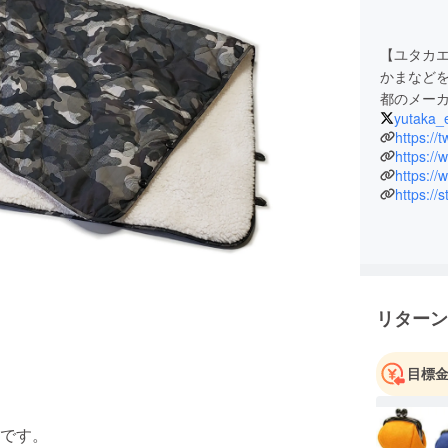
【ユタカ
かまなど
都のメー
yutaka_
https://
https:/
https://
https://
リターン
目標
です。