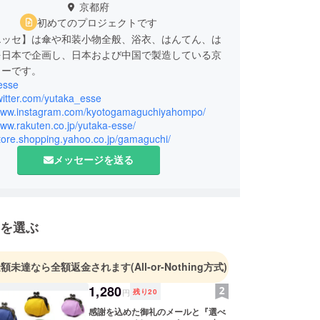
京都府
初めてのプロジェクトです
エッセ】は傘や和装小物全般、浴衣、はんてん、は
を日本で企画し、日本および中国で製造している京
カーです。
esse
twitter.com/yutaka_esse
/www.instagram.com/kyotogamaguchiyahompo/
www.rakuten.co.jp/yutaka-esse/
store.shopping.yahoo.co.jp/gamaguchi/
メッセージを送る
を選ぶ
金額未達なら全額返金されます
(All-or-Nothing方式)
1,280
円
残り
20
感謝を込めた御礼のメールと『選べ