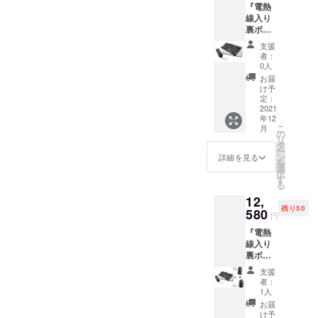
『電熱
るオー
致しま
して快適さをUPする工夫を
線入り
ルハン
す。 カ
裏ボア
ドメイ
ラータ
盛り込んでいます。ぜひ手
ブラン
ドのが
イプは9
支援
ケッ
ま口と
色ご用
にとってご覧いただきたい
者：
ト』 一
なり、
意致し
0人
般販売
と思っています！
乙女の
まし
お届
予定価
必需品
た。 ①
け予
格：
をたっ
定：
銀朱
5,900円
2021
ぷり収
（ピン
年12
（税
納する
ク） ②
こ
月
込）の
優れも
の
橙（オ
リ
15%OF
の。 化
タ
レン
ー
F ※全国
粧用品
ン
ジ） ③
詳細を見る
を
送料無
だけで
選
金色
択
料で配
なく、
す
（イエ
る
送致し
小銭や
ロー）
12,
ます。
飴ちゃ
④濃藍
残り50
580
んなど
（ネイ
円
小物入
ビー）
『電熱
れにも
⑤小豆
線入り
最適で
（オー
裏ボア
す。 ※
ルドラ
ブラン
全国送
イラッ
支援
ケッ
料無料
ク） ⑥
者：
ト』＋
で配送
1人
蒲公英
『電熱
致しま
（レモ
お届
線入り
す。 カ
け予
ン） ⑦