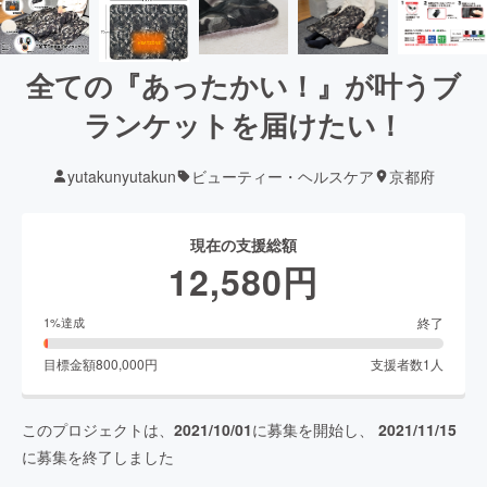
全ての『あったかい！』が叶うブ
ランケットを届けたい！
yutakunyutakun
ビューティー・ヘルスケア
京都府
現在の支援総額
12,580
円
終了
1
%達成
目標金額
800,000
円
支援者数
1
人
このプロジェクトは、
2021/10/01
に募集を開始し、
2021/11/15
に募集を終了しました