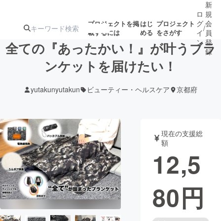
新
ロ
規
グ
会
プロジェクトを掲
はじ
プロジェクト
/
載するには
める
をさがす
イ
員
ン
登
全ての『あったかい！』が叶うブラ
録
ンケットを届けたい！
人気のプロ
注目のリ
注目の新着プロ
募集終了が近いプ
もうすぐ公開
yutakunyutakun
ビューティー・ヘルスケア
京都府
ジェクト
ターン
ジェクト
ロジェクト
されます
アート・写真
音楽
現在の支援総
額
12,5
テクノロジー・ガジェット
ゲーム・サ
80
円
映像・映画
書籍・雑誌
ビジネス・起業
チャレンジ