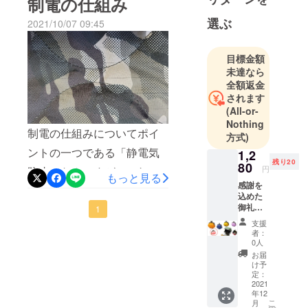
制電の仕組み
そこからモバイルバッテ
します。先端はご説明させ
選ぶ
2021/10/07 09:45
リーの電力により熱を発し
ていただいた通りキャップ
ます。ホットカーペットを
が付いており、洗濯時にか
目標金額
イメージしてみてくださ
ぶせてポケットに収納する
未達なら
い。そして縫い付けられて
全額返金
事により丸洗いを可能にし
されます
いる裏面のボアの画像で
ています。（※洗濯の注意点
(All-or-
す。縫い目が目立たないよ
Nothing
をご覧ください。）ではポ
制電の仕組みについてポイ
方式)
うに作りました！どうです
ケットの中はどうなってい
ントの一つである「静電気
1,2
か？わかりますか？
残り20
80
るのか？これがこちらで
円
防止」なんですが、これは
もっと見る
（ちょっとわかります
す。ポケットのマジック
感謝を
一体どういう仕組みなの
込めた
ね・・・）アップの画像で
テープを外した内面の写真
御礼の
か？表に織り込まれている
1
メール
す。電熱シートが内臓され
です。コードを引っ張って
支援
制電糸の仕組みをご紹介し
と『選
者：
ている事を感じさせない
べるカ
みます。ブランケット本体
0人
ます！上の大きな写真はブ
ラー♪が
お届
（させにくい？）見た目に
の中に縫い合わせられてい
ま口ミ
け予
ランケット表面のUPです。
ニポー
定：
なっております。ボアの肌
る「電熱シート」から線が
チ』1点
2021
そして下の画像は縫い目を
年12
1寸7分
触りも損ないません！是非
繋がり、外に出る十字の口
こ
月
なぞって表しています。赤
がま口