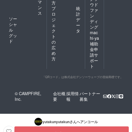
マ
方
ウド
ン
プ
統
ファ
ス
ロ
計
ン
ソー
ジ
デ
ディ
シャ
ェ
ー
ング
ル
ク
タ
mac
グッ
ト
hi-ya
ド
の
補助
広
金申
め
請サ
方
ポー
ト
「QRコード」は株式会社デンソーウェーブの登録商標です。
© CAMPFIRE,
会社概
採用情
パートナー
Inc.
要
報
募集
yutakunyutakun
さんへアンコール