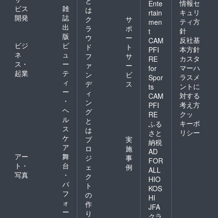
と
情報セ
Ente
ビス
雑
は
キュリ
rtain
開発
誌
ク
サ
ティ方
men
出
ラ
ポ
針
t
版
ウ
ー
反社基
CAM
ビジ
ビ
ド
ト
本方針
PFI
ネ
ュ
フ
サ
カスタ
RE
ス・
ー
ァ
ー
マーハ
for
起業
テ
ン
ビ
ラスメ
Spor
ィ
デ
ス
ントに
ts
ー
ィ
対する
CAM
・
ン
考え方
PFI
ヘ
グ
クッ
RE
ル
と
キーポ
ふる
ス
は
リシー
さと
ケ
プ
実
納税
ア
ロ
施
AD
アー
舞
ジ
事
FOR
ト・
台
ェ
例
ALL
写真
・
ク
HIO
パ
ト
KOS
フ
の
HI
ォ
作
JFA
ー
り
クラ