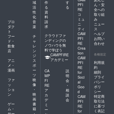
域
作
す
PFI
ん・安
活
る
る
RE
全への
性
資
コ
取り組
化
料
ミュ
み
プロ
音
請
ニ
ニュー
ダク
楽
求
ティ
ス
ト
CAM
ヘルプ
クラウドファ
フー
チ
PFI
お問い
ンディングの
ド・
ャ
RE
合わせ
ノウハウを無
飲食
レ
Crea
料で学ぼう
店
ン
tion
各種規定
CAMPFIRE
ジ
CAM
アカデミー
アニ
ス
利用規
PFI
メ・
ポ
約
RE
漫画
ー
CA
説
細則
for
ツ
MP
明
プライ
Soci
ファ
映
FI
会
バシー
al
ッ
像
RE
・
ポリ
Goo
ショ
・
ア
相
シー
d
ン
映
カ
談
特定商
CAM
画
デ
会
取引法
PFI
ゲー
書
ミ
に基づ
RE
ム・
籍
ー
く表記
for
サー
・