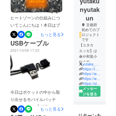
yutaku
nyutak
un
ヒートゾーンの仕組みにつ
いてこんにちは！本日はブ
京都府
初めてのプ
ランケット本体に内臓され
もっと見る
ロジェクト
ている「電熱線」について
です
USBケーブル
【ユタカ
ご説明いたします。中の電
2021/10/08 17:23
エッセ】は
熱シートの画像がこちら。
傘や和装小
サンプルの写真なのでス
物全般、浴
yutaka_esse
衣、はんて
イッチの形状や全体の大き
https://twitter.com/yutaka_esse
ん、はかま
https://www.instagram.com/kyotogamaguchiyahompo/
さは違いますが、スイッチ
https://www.rakuten.co.jp/yutaka-esse/
などを日本
につながった電熱線の入っ
https://store.shopping.yahoo.co.jp/gamaguchi/
で企画し、
メッセー
た２５cm×２５cmのシート
日本および
今日はポケットの中から取
ジを送る
中国で製造
が【ヒートゾーン】内部に
り出せるモバイルバッテ
している京
入っています！このシート
リーにつなぐ【USBコー
都のメー
もっと見る
には電熱線が入っており、
カーです。
ド】の仕組みをご紹介いた
リターンを