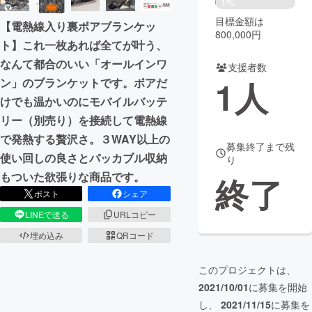
1%
目標金額は
【電熱線入り裏ボアブランケッ
まちづくり・地域活性化
800,000円
ト】これ一枚あれば全てが叶う、
なんて都合のいい「オールインワ
支援者数
CAMPFIRE for Social Good
CAMPFIRE Creation
1
人
ン」のブランケットです。ボアだ
CAMPFIREふるさと納税
machi-ya
コミュニティ
けでも温かいのにモバイルバッテ
リー（別売り）を接続して電熱線
で発熱する贅沢さ。３WAY以上の
募集終了まで残
使い回しの良さとパッカブル収納
り
もついた欲張りな商品です。
終了
ポスト
シェア
LINEで送る
URLコピー
埋め込み
QRコード
このプロジェクトは、
2021/10/01
に募集を開始
し、
2021/11/15
に募集を