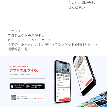
ら
よりお問い合わ
（帆
お買い
布） 裏
せください
物や小
地：綿
物入れ
100％
にも最
口金：
適で
黒ニッ
す。 商
ケル
品の色
（鉄）
は、可
トップ
>
【仕
能な限
プロジェクトをさがす
>
様】 職
り実物
ビューティー・ヘルスケア
>
人によ
に近い
全ての『あったかい！』が叶うブランケットを届けたい！
>
るオー
色を出
活動報告一覧
ルハン
そうと
ドメイ
してお
ド＆
ります
『Made
が、 撮
in
影環境
Japan
やパソ
』の が
コン、
ま口化
スマホ
粧ポー
のモニ
チで
ター環
す。 商
境によ
品の色
り若干
は、可
異なっ
能な限
て見え
り実物
る場合
に近い
がござ