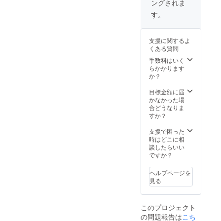
ングされま
イプ
カー
地：綿
（ブ
レッ
す。
100％
ラック
ト） ⑧
（帆
のみ）
黒檀
布） 裏
それぞ
（チョ
地：綿
支援に関するよ
れS〜
コレー
100％
くある質問
LLサイ
ト） ⑨
口金：
ズの中
手数料はいく
葡萄
黒ニッ
からい
らかかります
（ボル
ケル
ずれか
か？
ドー）
（鉄）
１点を
上記お
【仕
お選び
目標金額に届
色から
様】 職
いただ
かなかった場
一点ご
人によ
けま
合どうなりま
選択く
るオー
す。 ※
すか？
ださい
ルハン
全国送
ませ。
ドメイ
料無料
支援で困った
【サイ
ド＆
で配送
時はどこに相
ズ】 高
『Made
致しま
談したらいい
さ：約
in
す。
ですか？
7cm×
Japan
幅：約
』の が
15.5cm
ま口ミ
ヘルプページを
×マチ：
ニポー
見る
約10cm
チで
【材
す。
質】 表
ちょっ
このプロジェクト
地：綿
とそこ
の問題報告は
こち
100％
までの