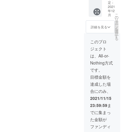
ヒー
定：
ラータ
紅緋
ターベ
2021
イプは9
（ス
年12
スト』
色ご用
カー
こ
月
ブラン
の
意致し
レッ
リ
ケッ
タ
まし
ト） ⑧
ー
ト
ン
た。 ①
詳細を見る
黒檀
を
5,900円
選
銀朱
（チョ
択
の
す
（ピン
コレー
る
15％OF
ク） ②
このプロ
ト） ⑨
F→5,01
橙（オ
葡萄
ジェクト
5円
レン
（ボル
＋ ヒー
ジ） ③
は、All-or-
ドー）
ターベ
金色
上記お
Nothing方式
スト
（イエ
色から
8,900円
ロー）
です。
一点ご
の
④濃藍
選択く
目標金額を
15％OF
（ネイ
ださい
F→7,56
ビー）
達成した場
ませ。
5円 ※ハ
⑤小豆
【サイ
合にのみ、
イネッ
（オー
ズ】 高
クタイ
ルドラ
2021/11/15
さ：約
プ（カ
イラッ
4cm×
23:59:59
ま
モフラ
ク） ⑥
幅：約
の
蒲公英
でに集まっ
6cm×マ
み）、
（レモ
チ：約
た金額が
イン
ン） ⑦
3cm
ナーベ
紅緋
ファンディ
【材
ストタ
（ス
質】 表