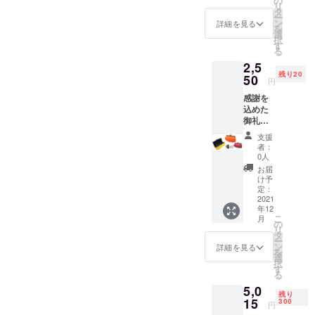
の
リ
手にとってご覧ください！
ミニ
タ
の内側にはコードを引っ
いラインでなぞったアーチ
ー
ポーチ
ン
詳細を見る
を
張っても止まるストッパー
は日本
選
状に入っている縫い目は、
択
製のが
す
る
が付いています。これによ
ま口で
中綿をキープし、かつデザ
2,5
す。職
り写真の様に引っ張っても
イン性を表現する『ヒョウ
残り20
人によ
50
円
るオー
これ以上飛び出さない仕組
タン型』のキルティング
感謝を
ルハン
込めた
みになっています。コード
ドメイ
シームです。そして重要な
御礼の
ドのが
が飛び出ない工夫、こちら
メール
ま口と
のは青いラインの【制電
支援
と『選
なり、
者：
もぜひ手にとってご覧くだ
糸】です。組成は「ナイロ
べるカ
とても
0人
ラー♪が
小さく
さい！
お届
ン29％、ポリエステル
ま口コ
てカワ
け予
スメ
イイん
定：
71％」なんですが、これが
ポー
2021
です♪
年12
チ』1点
それな
表面に入る事により静電気
こ
月
4寸5分
のに、
の
リ
を放電し、帯電を抑制する
がま口
たっぷ
タ
ー
コスメ
り収納
ン
詳細を見る
を
事により静電気の発生を減
ポーチ
という
選
択
は日本
優れも
す
らす効果を発揮します！冬
る
製のが
の。 ※
5,0
ま口で
全国送
の乾燥で発生するイヤな
残り
す。職
15
料無料
300
円
「静電気」。少しでも減ら
人によ
で配送