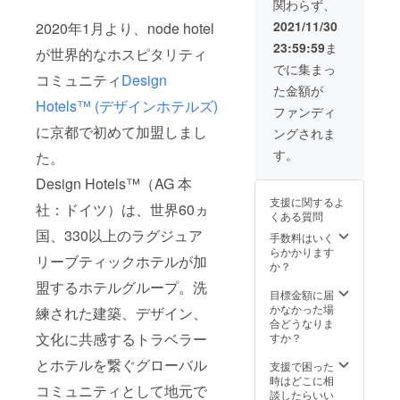
関わらず、
アート
の参加
50%OF
ス料理
に近づ
権な
F（ジュ
例 ＞ ◇
2021/11/30
2020年1月より、node hotel
く特別
ど、た
ニアス
前菜の
23:59:59
ま
な日々
くさん
イート
が世界的なホスピタリティ
盛り合
をお過
の特典
以外）
わせ5種
でに集まっ
コミュニティ
Design
ごしく
をご用
◆ node
- どんぐ
た金額が
ださ
意した
アート
り豚の
Hotels™ (デザインホテルズ)
い。 【
会員権
イベン
ロース
ファンディ
メン
がクラ
ト優先
ハム -
に京都で初めて加盟しまし
ングされま
バー特
ウド
招待 【
サーモ
典 】 ◆
ファン
リター
ンとモ
す。
た。
レスト
ディン
ン内容
ロヘイ
ラン、
グ限定
】
Design Hotels™（AG 本
ヤのタ
カフェ
で入手
◎node
ルタル
支援に関するよ
利用
可能
社：ドイツ）は、世界60ヵ
membe
アン
くある質問
10%OF
に。こ
rの「シ
ディー
国、330以上のラグジュア
F ◆
こでし
ルバー
手数料はいく
ブカッ
node
か手に
会員」
らかかります
プ - ア
リーブティックホテルが加
hotel 宿
入らな
カード
か？
ボガド
泊利用
い特別
を配送
と枝豆
盟するホテルグループ。洗
50%OF
な会員
いたし
目標金額に届
のフム
F（ジュ
権で、
ます
かなかった場
ス ◇フ
練された建築、デザイン、
ニアス
アート
【 留意
合どうなりま
リット -
イート
に近づ
文化に共感するトラベラー
事項 】
すか？
ズッ
以外）
く特別
※ ご予
キーニ
とホテルを繋ぐグローバル
◆ node
な日々
約いた
支援で困った
とチー
アート
をお過
だける
時はどこに相
ズの生
コミュニティとして地元で
イベン
ごしく
プラン
談したらいい
ハム巻