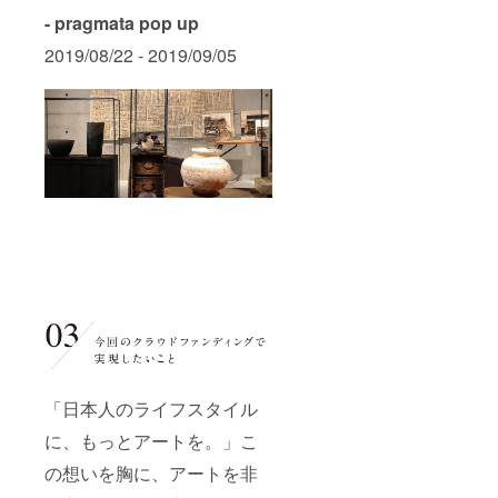
ずご確
数料と
- pragmata pop up
認いた
して
だきま
2,000円
2019/08/22 - 2019/09/05
すよう
を頂戴
お願い
いたし
申し上
ます ※
げます
メン
※ 当レ
バーズ
ストラ
カード
ン/ホテ
の詳し
ルが閉
い利用
館また
方法な
は営業
どはチ
ができ
ケット
なく
同封の
なった
約款に
場合
記載さ
は、本
せてい
権利は
ただき
無効と
ますの
なりま
で、必
す
ずご確
認いた
「日本人のライフスタイル
だきま
すよう
に、もっとアートを。」こ
お願い
の想いを胸に、アートを非
申し上
げます