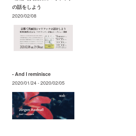
再度本
※ メン
お願い
の話をしよう
人確認
バーズ
申し上
をさせ
カード
げます
2020/02/08
ていた
を破
※ 当レ
だいた
損・紛
ストラ
後、再
失され
ン/ホテ
発行手
た場合
ルが閉
数料と
は、
館また
して
nodeま
は営業
2,000円
でご連
ができ
を頂戴
絡くだ
なく
いたし
さい
なった
ます ※
（075-
場合
メン
221-
は、本
バーズ
8800）
権利は
- And I reminisce
カード
※ メン
無効と
の詳し
バーズ
なりま
2020/01/24 - 2020/02/05
い利用
カード
す
方法な
を紛失
どはチ
された
ケット
場合、
同封の
再度本
約款に
人確認
記載さ
をさせ
せてい
ていた
ただき
だいた
ますの
後、再
で、必
発行手