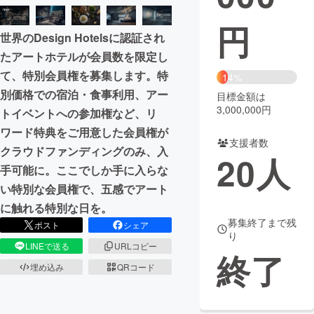
円
まちづくり・地域活性化
世界のDesign Hotelsに認証され
たアートホテルが会員数を限定し
CAMPFIRE for Social Good
CAMPFIRE Creation
て、特別会員権を募集します。特
14%
CAMPFIREふるさと納税
machi-ya
コミュニティ
別価格での宿泊・食事利用、アー
目標金額は
3,000,000円
トイベントへの参加権など、リ
ワード特典をご用意した会員権が
支援者数
クラウドファンディングのみ、入
20
人
手可能に。ここでしか手に入らな
い特別な会員権で、五感でアート
に触れる特別な日を。
募集終了まで残
ポスト
シェア
り
LINEで送る
URLコピー
終了
埋め込み
QRコード