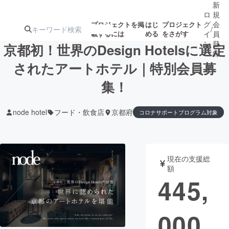
新
ロ
規
グ
会
プロジェクトを掲
はじ
プロジェクト
/
載するには
める
をさがす
イ
員
ン
登
京都初！世界のDesign Hotelsに選定
録
されたアートホテル｜特別会員募
集！
人気のプロ
注目のリ
注目の新着プロ
募集終了が近いプ
もうすぐ公開
ジェクト
ターン
ジェクト
ロジェクト
されます
node hotel
フード・飲食店
京都府
コロナサポートプログラム対象
アート・写真
音楽
現在の支援総
テクノロジー・ガジェット
ゲーム・サ
額
445,
映像・映画
書籍・雑誌
000
ビジネス・起業
チャレンジ