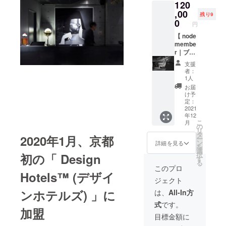
120
泊・食
可能
事利
,00
に。こ
TRITTO
残り9
用、特
こでし
0
◆本日
円
別アー
か手に
のパス
トイベ
【 node
入らな
タ
ントへ
membe
い特別
PASTA
の参加
r｜ブ
な会員
◆本日
権な
ラック
権で、
のメイ
支援
ど、た
会員 】
アート
ン
者：
くさん
世界に
に近づ
MAIN
1人
の特典
認めら
く特別
◆メッ
お届
をご用
れた
な日々
セージ
け予
意した
アート
をお過
定：
入りデ
会員権
ホテル
2021
ごしく
ザート
年12
がクラ
の特別
ださ
プレー
こ
月
ウド
なメン
い。 【
の
ト
リ
ファン
バーに
メン
タ
DESSE
2020年1月、京都
ー
ディン
なりま
バー特
ン
RT
詳細を見る
を
グ限定
せん
典 】 ◆
選
MESSA
択
初の「 Design
で入手
か？特
レスト
す
GE
る
可能
別価格
ラン、
PLATE
このプロ
Hotels™ (デザイ
に。こ
での宿
カフェ
※事前
ジェクト
こでし
泊・食
利用
にメッ
か手に
事利
10%OF
ンホテルズ) 」に
セージ
は、
All-In方
入らな
用、特
F ◆
をお伝
式
です。
い特別
別アー
node
えくだ
加盟
な会員
トイベ
hotel 宿
さい。
目標金額に
権で、
ントへ
泊利用
＜ コー