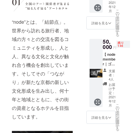
効期限：2022年
ルの特
2021
だけで
12月31日迄
年12
別なメ
も、ぜ
こ
月
ンバー
ひnode
の
リ
になり
を肌で
タ
ー
“node”とは、「結節点」。
ません
ご体験
ン
詳細を見る
を
か？特
くださ
選
世界から訪れる旅行者、地
択
別価格
い。特
す
る
での宿
別な人
域の方々との交流を図るコ
50,
泊・食
と、特
残り
事利
000
別な空
146
ミュニティを形成し、人と
円
用、特
間で、
【 node
別アー
人、異なる文化と文化が触
特別な
membe
トイベ
時間を
r｜ゴー
れ合う機会を創出していま
ントへ
お過ご
ルド会
の参加
しくだ
支援
す。そしてその「つなが
員 】 世
権な
さい。
者：
界に認
ど、た
【 コー
4人
り」が新たな京都の新しい
められ
くさん
ス料理
お届
たアー
の特典
詳細 】
け予
文化形成を生み出し、何十
トホテ
をご用
定：
◆前菜
ルの特
2021
意した
の盛り
年と地域とともに、その街
年12
別なメ
会員権
合わせ5
こ
月
ンバー
の資産となるホテルを目指
がクラ
の
種
リ
になり
ウド
タ
ANTIPA
ー
しています。
ません
ファン
ン
STO
詳細を見る
を
か？特
ディン
選
FREDD
択
別価格
グ限定
す
O ◆フ
る
での宿
で入手
リット