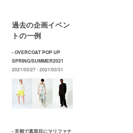
い可能
のご連
だいた
などは
性もご
絡をさ
後、再
チケッ
ざいま
せてい
発行手
ト同封
すので
ただき
数料と
の約款
予めご
ます ※
して
過去の企画イベン
に記載
了承く
他サー
2,000円
させて
ださい
ビスと
を頂戴
いただ
トの一例
※ メン
の併用
いたし
きます
バーズ
はでき
ます ※
ので、
カード
ません
メン
必ずご
を破
（Go To
バーズ
確認い
- OVERCOAT POP UP
損・紛
トラベ
カード
ただき
失され
ル等）
の詳し
SPRING/SUMMER2021
ますよ
た場合
※ 貸
い利用
うお願
2021/03/27 - 2021/03/31
は、
切・満
方法な
い申し
nodeま
室の場
どはチ
上げま
でご連
合な
ケット
す ※リ
絡くだ
ど、ご
同封の
ターン
さい
希望の
約款に
有効期
（075-
日程に
記載さ
限：
221-
添えな
せてい
2022年
8800）
い可能
ただき
12月31
※ メン
性もご
ますの
日迄
バーズ
ざいま
で、必
カード
すので
ずご確
を紛失
予めご
認いた
された
了承く
だきま
場合、
ださい
- 京都で真面目にマリファナ
すよう