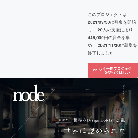
このプロジェクトは、
2021/09/30
に募集を開始
し、
20
人の支援により
445,000
円の資金を集
め、
2021/11/30
に募集を
終了しました
もう一度プロジェク
トをやってほしい