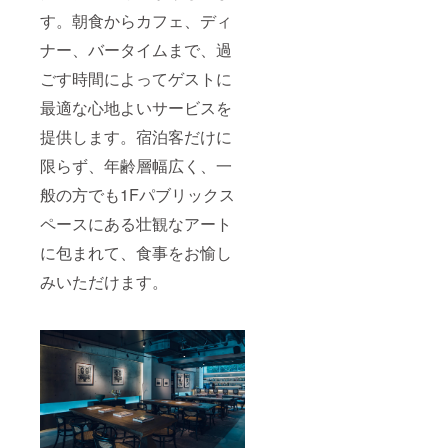
会員様
なりま
本人さ
たい方
す。朝食からカフェ、ディ
用予約
す
まのご
にもお
URL
（10%
予約の
すすめ
ナー、バータイムまで、過
は、お
OFFに
み有効
です。
届けす
て提供
となり
【 リ
ごす時間によってゲストに
るメン
可能）
ます
ターン
バーズ
※ メン
最適な心地よいサービスを
（最大2
内容 】
カード
バー登
名様）
◎アニ
提供します。宿泊客だけに
にもQR
録後、
※ メン
バーサ
コード
会員様
バーズ
リー
限らず、年齢層幅広く、一
で添付
用の予
カード
ディ
いたし
約URL
はイ
ナー
般の方でも1Fパブリックス
ます ※
を発行
メージ
コース
来館時
いたし
とな
特別価
ペースにある壮観なアート
にメン
ますの
り、実
格ペア
バーズ
で、そ
際のデ
に包まれて、食事をお愉し
チケッ
カード
ちらか
ザイン
トを配
みいただけます。
をご提
らご予
とは異
送いた
示いた
約をお
なる場
します
だき、
願いし
合がご
【 留
本人確
ます ※
ざいま
意事項
認をさ
会員様
す ※ 上
】 ※ 飲
せてい
用予約
記メン
み放題
ただい
URL
バー
別
た上で
は、お
は、半
（+2,00
ご利用
届けす
年で更
0円） ※
いただ
るメン
新とな
使用し
ける特
バーズ
り、更
ている