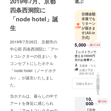
2019年7月、京都
選ぶ
四条西洞院に
目標金額
「node hotel」誕
未達でも
リターン
生
が届きま
す
(All-in
方式)
2019年7月26日、京都市の
5,000
円
残り189
中心部 四条西洞院に「アー
【 レストランで
トコレクターの住まい」を
使える10000円
分のお食事チ
コンセプトにしたホテル
ケット 】
支援者：11人
node（レストラ
「node hotel（ノードホテ
お届け予定：
ン・カフェ）に
こ
2021年12月
の
てご利用いただ
ル）」が誕生いたしまし
リ
タ
ける10,000円分
ー
ン
のチケットが、
詳細を見る
た。
を
選
クラウドファン
択
す
ディング限定で
る
5,000円でご購入
当ホテルは、暮らしの中で
10,
いただけます。
残り96
000
アートを身近に感じられ
お食事だけで
円
も、ぜひnodeを
【 記念
る、「アートコレクターの