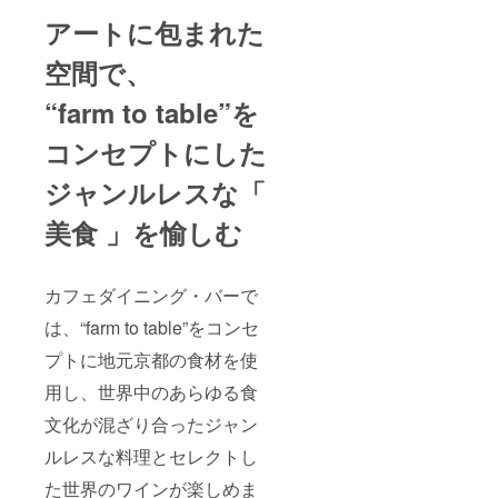
※ ご予
アート
届けす
2名様
アートに包まれた
約いた
イベン
るメン
15,000
だける
ト（展
バーズ
円のと
プラン
示会）
空間で、
カード
ころ、
はすべ
レセプ
にもQR
5,000円
て朝食
ション
コード
OFFの
“farm to table”を
なしと
チケッ
で添付
10,000
なりま
ト 【 リ
いたし
円でお
コンセプトにした
す
ターン
ます ※
楽しみ
（10%
内容 】
来館時
いただ
ジャンルレスな「
OFFに
◎node
にメン
ける、
て提供
membe
バーズ
クラウ
可能）
rの「ブ
美食 」を愉しむ
カード
ドファ
※ メン
ラック
をご提
ンディ
バー登
会員」
示いた
ング限
録後、
カード
だき、
定の特
カフェダイニング・バーで
会員様
を配送
本人確
別メ
用の予
いたし
認をさ
ニュー
は、“farm to table”をコンセ
約URL
ます
せてい
です。
を発行
【 留意
ただい
関西圏
プトに地元京都の食材を使
いたし
事項 】
た上で
にお住
ますの
※ ご予
ご利用
まいの
用し、世界中のあらゆる食
で、そ
約いた
いただ
方、1度
ちらか
だける
ける特
文化が混ざり合ったジャン
でも
らご予
プラン
典とな
node
約をお
はすべ
ルレスな料理とセレクトし
ります
hotelに
願いし
て朝食
※ メン
足を運
た世界のワインが楽しめま
ます ※
なしと
バーご
んでみ