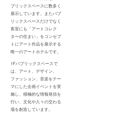
は、1年
み有効
予めご
します
ブリックスペースに数多く
で更新
となり
了承く
※ 来店
とな
ます
ださい
のご予
展示しています。またパブ
り、更
（最大2
※ メン
約方法
新1ヶ月
名様）
バーズ
は、
リックスペースだけでなく
前に更
※ メン
カード
メッ
新有無
バーズ
を破
客室にも「アートコレク
セージ
のご連
カード
損・紛
機能よ
ターの住まい」をコンセプ
絡をさ
はイ
失され
りご連
せてい
メージ
た場合
絡しま
トにアート作品を展示する
ただき
とな
は、
す ※ 上
ます ※
り、実
nodeま
記リ
唯一のアートホテルです。
他サー
際のデ
でご連
ターン
ビスと
ザイン
絡くだ
は、ご
の併用
とは異
さい
本人様
1Fパブリックスペースで
はでき
なる場
（075-
のみ有
ません
合がご
221-
は、アート、デザイン、
効（同
（Go To
ざいま
8800）
伴者：1
トラベ
す ※ 上
ファッション、音楽をテー
※ メン
名のみ
ル等）
記メン
バーズ
可） ※
マにした企画イベントを実
※ 貸
バー
カード
ペアチ
切・満
は、1年
を紛失
ケット
施し、積極的な情報発信を
室の場
で更新
された
となり
合な
とな
場合、
ます ※
行い、文化や人々の交わる
ど、ご
り、更
再度本
チケッ
希望の
新1ヶ月
人確認
トの詳
場を創造しています。
日程に
前に更
をさせ
しい利
添えな
新有無
ていた
用方法