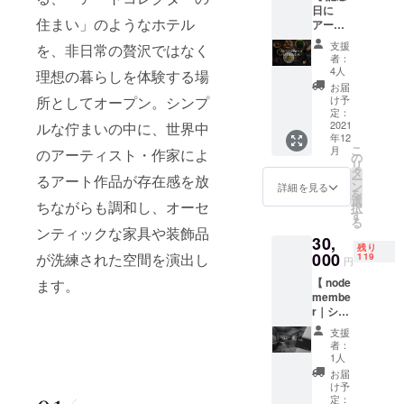
肌でご体験くだ
日に
さい。 【 リター
住まい」のようなホテル
アート
ン内容 】
ホテル
◎1,000円チケッ
支援
を、非日常の贅沢ではなく
で特別
ト10枚（10,000
者：
なディ
4人
円分）を配送い
理想の暮らしを体験する場
ナーを
たします。 有効
お届
｜アニ
け予
所としてオープン。シンプ
期限：半年（チ
バーサ
定：
ケットの裏に有
リー
2021
ルな佇まいの中に、世界中
効期限を印字い
年12
ディ
たします） 【 留
こ
月
のアーティスト・作家によ
ナー
の
意事項 】 ※ 差額
リ
コース
タ
が発生した場合
ー
るアート作品が存在感を放
】 node
ン
詳細を見る
は返金できかね
を
の人気
選
ますので、ご了
ちながらも調和し、オーセ
択
ディ
す
承くださいませ
る
ナーメ
ンティックな家具や装飾品
※ 他クーポンと
30,
ニュー
の併用はできま
残り
「アニ
000
が洗練された空間を演出し
119
せん ※ チケット
円
バーサ
の詳しい利用方
【 node
ます。
リー
法などはチケッ
membe
ディ
ト同封の約款に
r｜シル
ナー
記載させていた
バー会
コー
だきますので、
支援
員 】 世
ス」を
者：
必ずご確認いた
界に認
特別価
1人
だきますようお
められ
格でご
お届
願い申し上げま
たアー
提供。
け予
す ※リターン有
トホテ
お食事
定：