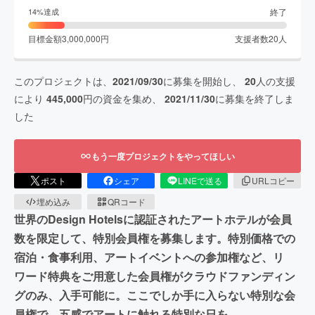
終了
14
%達成
目標金額
3,000,000
円
支援者数
20
人
このプロジェクトは、
2021/09/30
に募集を開始し、
20
人の支援
により
445,000
円の資金を集め、
2021/11/30
に募集を終了しま
した
もう一度プロジェクトをやってほしい
ポスト
シェア
LINEで送る
URLコピー
埋め込み
QRコード
世界のDesign Hotelsに認証されたアートホテルが会員
数を限定して、特別会員権を募集します。特別価格での
宿泊・食事利用、アートイベントへの参加権など、リ
ワード特典をご用意した会員権がクラウドファンディン
グのみ、入手可能に。ここでしか手に入らない特別な会
員権で、五感でアートに触れる特別な日を。