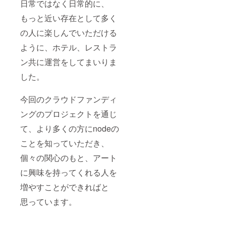
日常ではなく日常的に、
※ 当レ
ストラ
もっと近い存在として多く
ン/ホテ
ルが閉
の人に楽しんでいただける
館また
は営業
ように、ホテル、レストラ
ができ
なく
ン共に運営をしてまいりま
なった
した。
場合
は、本
権利は
今回のクラウドファンディ
無効と
なりま
ングのプロジェクトを通じ
す
て、より多くの方にnodeの
ことを知っていただき、
個々の関心のもと、アート
に興味を持ってくれる人を
増やすことができればと
思っています。