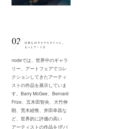
典とな
カード
新1ヶ月
画像は
ります
にもQR
前に更
イメー
※ メン
コード
新有無
ジとな
バーご
で添付
のご連
り、実
本人さ
いたし
絡をさ
際の料
まのご
ます ※
せてい
理とは
予約の
来館時
ただき
異なる
み有効
にメン
ます ※
場合が
となり
バーズ
他サー
ござい
ます
カード
ビスと
ます ※
（最大2
をご提
の併用
他クー
名様）
示いた
はでき
ポンと
※ メン
だき、
ません
の併用
nodeでは、世界中のギャラ
バーズ
本人確
（Go To
はでき
カード
認をさ
トラベ
リー、アートフェアでコレ
ません
はイ
せてい
ル等）
※ プ
メージ
ただい
クションしてきたアーティ
※ 貸
レート
とな
た上で
切・満
に記載
ストの作品を展示していま
り、実
ご利用
室の場
する
際のデ
いただ
合な
メッ
す。Barry McGee、Bernard
ザイン
ける特
ど、ご
セージ
とは異
典とな
希望の
は、
Frize、五木田智央、大竹伸
なる場
ります
日程に
メッ
合がご
※ メン
添えな
セージ
朗、荒木経惟、井田幸昌な
ざいま
バーご
い可能
機能よ
す ※ 上
本人さ
ど、世界的に評価の高い
性もご
りご連
記メン
まのご
ざいま
絡をお
アーティストの作品を1Fパ
バー
予約の
すので
願い致