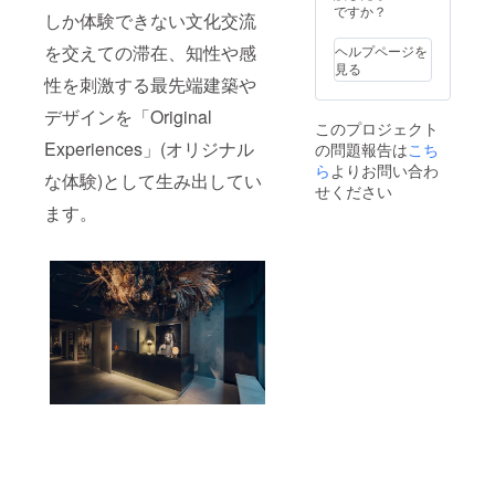
ト優先
ださ
はすべ
ですか？
き揚げ
しか体験できない文化交流
招待 ◆
い。 【
て朝食
◇本日
＜非売
メン
なしと
のパス
を交えての滞在、知性や感
ヘルプページを
品＞
バー特
なりま
タ - 自
見る
node推
典 】 ◆
す
性を刺激する最先端建築や
家製オ
奨外部
レスト
（10%
イル
デザインを「Original
アート
ラン、
OFFに
サー
このプロジェクト
イベン
カフェ
て提供
ディン
Experiences」(オリジナル
の問題報告は
こち
ト（展
利用
可能）
とカラ
示会）
10%OF
ら
よりお問い合わ
※ メン
スミの
な体験)として生み出してい
レセプ
F ◆
バー登
スパゲ
せください
ション
node
録後、
ティー
ます。
チケッ
hotel 宿
会員様
◇本日
ト 【 リ
泊利用
用の予
のメイ
ターン
50%OF
約URL
ン - チ
内容 】
F（ジュ
を発行
キン
◎node
ニアス
いたし
ディア
membe
イート
ますの
ブロ 万
rの
含む）
で、そ
願寺唐
「ゴー
◆ node
ちらか
辛子の
ルド会
アート
らご予
アリッ
員」
イベン
約をお
サ風 ◇
カード
ト優先
願いし
メッ
を配送
招待 ◆
ます ※
セージ
いたし
＜非売
会員様
入りデ
ます
品＞
用予約
ザート
【 留意
node推
URL
プレー
事項 】
奨外部
は、お
ト 通常