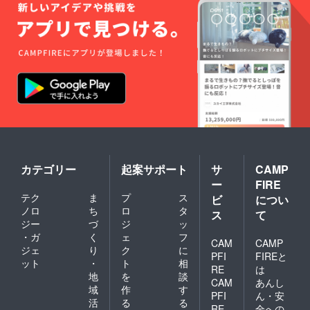
カテゴリー
起案サポート
サ
CAMP
ー
FIRE
テク
ま
プ
ス
ビ
につい
ノロ
ち
ロ
タ
ス
て
ジー
づ
ジ
ッ
・ガ
く
ェ
フ
CAM
CAMP
ジェ
り
ク
に
PFI
FIREと
ット
・
ト
相
RE
は
地
を
談
CAM
あんし
域
作
す
PFI
ん・安
活
る
る
RE
全への