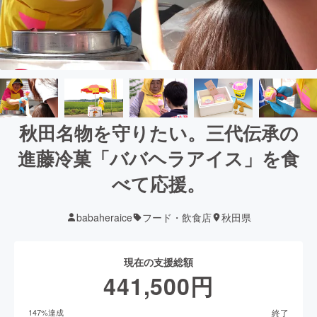
秋田名物を守りたい。三代伝承の
進藤冷菓「ババヘラアイス」を食
べて応援。
babaheraice
フード・飲食店
秋田県
現在の支援総額
441,500
円
終了
147
%達成