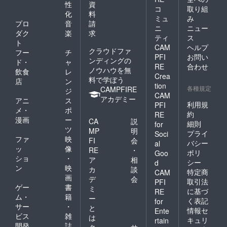
性
資
コ
取り組
化
料
ミュ
み
プロ
音
請
ニ
ニュー
ダク
楽
求
ティ
ス
ト
CAM
ヘルプ
クラウドファ
フー
チ
PFI
お問い
ンディングの
ド・
ャ
RE
合わせ
ノウハウを無
飲食
レ
Crea
料で学ぼう
店
ン
tion
各種規定
CAMPFIRE
ジ
CAM
アカデミー
アニ
ス
利用規
PFI
メ・
ポ
約
RE
漫画
ー
CA
説
細則
for
ツ
MP
明
プライ
Soci
ファ
映
FI
会
バシー
al
ッ
像
RE
・
ポリ
Goo
ショ
・
ア
相
シー
d
ン
映
カ
談
特定商
CAM
画
デ
会
取引法
PFI
ゲー
書
ミ
に基づ
RE
ム・
籍
ー
く表記
for
サー
・
と
情報セ
Ente
ビス
雑
は
キュリ
rtain
開発
誌
ク
サ