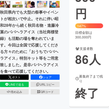
円
まちづくり・地域活性化
秋田県内でも大型の祭事やイベン
トが相次いで中止。それに伴い昭
CAMPFIRE for Social Good
CAMPFIRE Creation
和28年から続く秋田名物・進藤冷
147%
CAMPFIREふるさと納税
machi-ya
コミュニティ
菓のババヘラアイス（当社商標登
目標金額は
300,000円
録）も活動の場を奪われていま
す。今回は全国で応援してくださ
支援者数
る方々のために「おうちでババヘ
86
人
ラアイス」特別キット等をご用意
致しました。是非ババヘラアイス
を食べて応援してください。
募集終了まで残
ポスト
シェア
り
LINEで送る
URLコピー
終了
埋め込み
QRコード