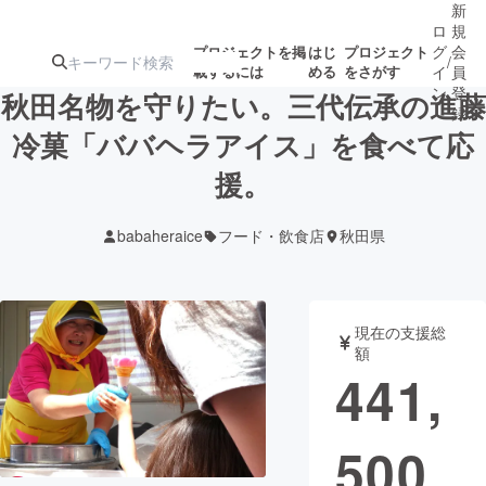
新
ロ
規
グ
会
プロジェクトを掲
はじ
プロジェクト
/
載するには
める
をさがす
イ
員
ン
登
秋田名物を守りたい。三代伝承の進藤
録
冷菓「ババヘラアイス」を食べて応
援。
人気のプロ
注目のリ
注目の新着プロ
募集終了が近いプ
もうすぐ公開
ジェクト
ターン
ジェクト
ロジェクト
されます
babaheraice
フード・飲食店
秋田県
アート・写真
音楽
現在の支援総
テクノロジー・ガジェット
ゲーム・サ
額
441,
映像・映画
書籍・雑誌
500
ビジネス・起業
チャレンジ