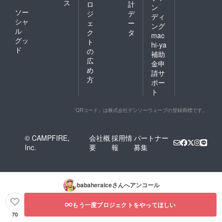
ス
ロ
計
ン
ソー
ジ
デ
ディ
シャ
ェ
ー
ング
ル
ク
タ
mac
グッ
ト
hi-ya
ド
の
補助
広
金申
め
請サ
方
ポー
ト
「QRコード」は株式会社デンソーウェーブの登録商標です。
© CAMPFIRE,
会社概
採用情
パートナー
Inc.
要
報
募集
babaheraice
さんへアンコール
もう一度プロジェクトをやってほしい
70