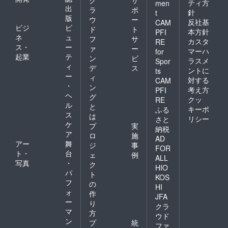
ティ方
men
出
ラ
ポ
針
t
版
ウ
ー
反社基
CAM
ビジ
ビ
ド
ト
本方針
PFI
ネ
ュ
フ
サ
カスタ
RE
ス・
ー
ァ
ー
マーハ
for
起業
テ
ン
ビ
ラスメ
Spor
ィ
デ
ス
ントに
ts
ー
ィ
対する
CAM
・
ン
考え方
PFI
ヘ
グ
クッ
RE
ル
と
キーポ
ふる
ス
は
リシー
さと
ケ
プ
実
納税
ア
ロ
施
AD
アー
舞
ジ
事
FOR
ト・
台
ェ
例
ALL
写真
・
ク
HIO
パ
ト
KOS
フ
の
HI
ォ
作
JFA
ー
り
クラ
マ
方
ウド
ン
プ
統
ファ