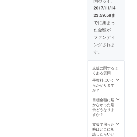
関わらず、
思いま
す。
2017/11/14
23:59:59
ま
でに集まっ
た金額が
ファンディ
ングされま
す。
支援に関するよ
くある質問
手数料はいく
らかかります
か？
目標金額に届
かなかった場
合どうなりま
すか？
支援で困った
時はどこに相
談したらいい