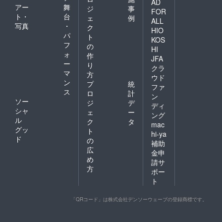
AD
アー
舞
ジ
事
FOR
ト・
台
ェ
例
ALL
写真
・
ク
HIO
パ
ト
KOS
フ
の
HI
ォ
作
JFA
ー
り
クラ
マ
方
ウド
ン
プ
統
ファ
ス
ロ
計
ン
ソー
ジ
デ
ディ
シャ
ェ
ー
ング
ル
ク
タ
mac
グッ
ト
hi-ya
ド
の
補助
広
金申
め
請サ
方
ポー
ト
「QRコード」は株式会社デンソーウェーブの登録商標です。