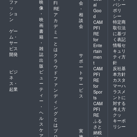
ファ
映
FI
会
バシー
al
ッ
像
RE
・
ポリ
Goo
ショ
・
ア
相
シー
d
ン
映
カ
談
特定商
CAM
画
デ
会
取引法
PFI
ゲー
書
ミ
に基づ
RE
ム・
籍
ー
く表記
for
サー
・
と
情報セ
Ente
ビス
雑
は
キュリ
rtain
開発
誌
ク
サ
ティ方
men
出
ラ
ポ
針
t
版
ウ
ー
反社基
CAM
ビジ
ビ
ド
ト
本方針
PFI
ネ
ュ
フ
サ
カスタ
RE
ス・
ー
ァ
ー
マーハ
for
起業
テ
ン
ビ
ラスメ
Spor
ィ
デ
ス
ントに
ts
ー
ィ
対する
CAM
・
ン
考え方
PFI
ヘ
グ
クッ
RE
ル
と
キーポ
ふる
ス
は
リシー
さと
ケ
プ
実
納税
ア
ロ
施