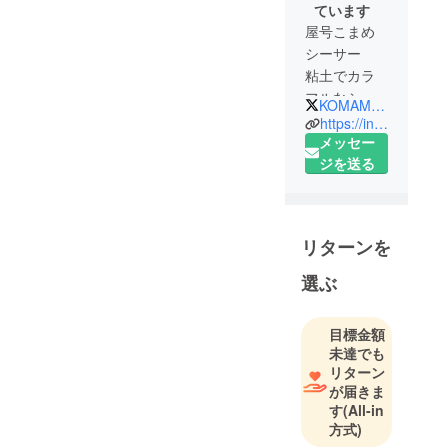
ています
屋号こまめ
シーサー
粘土でカラ
フルなシー
KOMAME_C3
サーを制作
https://instagram.com/komame.c3?r=nametag
している
メッセー
38歳二児の
ジを送る
母です！
夢を叶える
リターンを
為に
2021年も
選ぶ
チャレンジ
します！
目標金額
未達でも
リターン
が届きま
す
(All-in
方式)