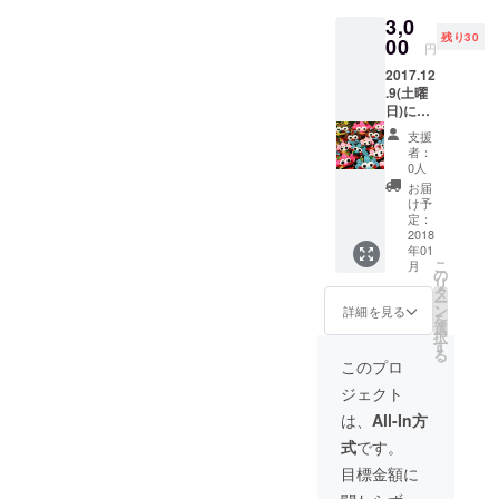
3,0
残り30
00
円
2017.12
.9(土曜
日)に行
われる
支援
ハンド
者：
メイド
0人
イベン
お届
ト終了
け予
後に順
定：
次お礼
2018
年01
のお手
こ
月
紙を書
の
リ
いて送
タ
ー
らせて
ン
詳細を見る
を
いただ
選
択
きま
す
る
す。ど
このプロ
んなイ
ジェクト
ベント
であっ
は、
All-In方
たのか
式
です。
もお知
らせし
目標金額に
たいと