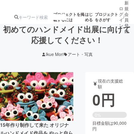
新
ロ
規
グ
会
プロジェクトを掲
はじ
プロジェクト
/
載するには
める
をさがす
イ
員
ン
登
初めてのハンドメイド出展に向けて
録
応援してください！
人気のプロ
注目のリ
注目の新着プロ
募集終了が近いプ
もうすぐ公開
Ikue Mori
アート・写真
ジェクト
ターン
ジェクト
ロジェクト
されます
アート・写真
音楽
現在の支援総
額
0
円
テクノロジー・ガジェット
ゲーム・サ
映像・映画
書籍・雑誌
0%
目標金額は90,000
15年作り制作して来た オリジナ
円
ビジネス・起業
チャレンジ
ルハンドメイド作品を やっと自ら