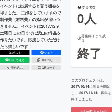
イベントに出展すると言う機会を
支援者数
まちづくり・地域活性化
0
人
得ました。 主婦をしていますので
制作費（材料費）の捻出が追いつ
CAMPFIRE for Social Good
CAMPFIRE Creation
きません。 イベントは2017.12.9
CAMPFIREふるさと納税
machi-ya
コミュニティ
土曜日 この日までに沢山の作品を
募集終了まで残
作りたいです。応援していただけ
り
たら嬉しいです！
終了
ポスト
シェア
LINEで送る
URLコピー
埋め込み
QRコード
このプロジェクトは、
2017/10/14
に募集を開始
し、
2017/11/14
に募集を
終了しました
もう一度プロジェク