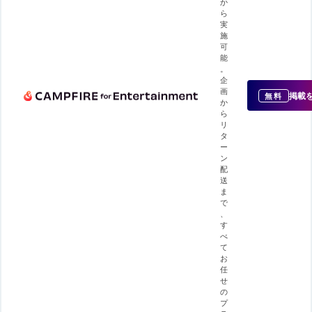
か
ら
実
施
可
能
。
企
画
掲載
無料
か
ら
リ
タ
ー
ン
配
送
ま
で
、
す
べ
て
お
任
せ
の
プ