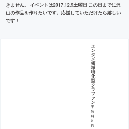
きません。 イベントは2017.12.9土曜日 この日までに沢
山の作品を作りたいです。応援していただけたら嬉しい
です！
エ
ン
タ
メ
領
域
特
化
型
ク
ラ
フ
ァ
ン
手
数
料
0
円