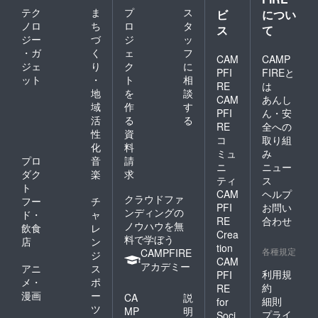
テク
ま
プ
ス
ビ
につい
ノロ
ち
ロ
タ
ス
て
ジー
づ
ジ
ッ
・ガ
く
ェ
フ
CAM
CAMP
ジェ
り
ク
に
PFI
FIREと
ット
・
ト
相
RE
は
地
を
談
CAM
あんし
域
作
す
PFI
ん・安
活
る
る
RE
全への
性
資
コ
取り組
化
料
ミュ
み
プロ
音
請
ニ
ニュー
ダク
楽
求
ティ
ス
ト
CAM
ヘルプ
クラウドファ
フー
チ
PFI
お問い
ンディングの
ド・
ャ
RE
合わせ
ノウハウを無
飲食
レ
Crea
料で学ぼう
店
ン
tion
各種規定
CAMPFIRE
ジ
CAM
アカデミー
アニ
ス
利用規
PFI
メ・
ポ
約
RE
漫画
ー
CA
説
細則
for
ツ
MP
明
プライ
Soci