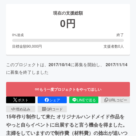
現在の支援総額
0
円
終了
0
%達成
目標金額
90,000
円
支援者数
0
人
このプロジェクトは、
2017/10/14
に募集を開始し、
2017/11/14
に募集を終了しました
もう一度プロジェクトをやってほしい
ポスト
シェア
LINEで送る
URLコピー
埋め込み
QRコード
15年作り制作して来た オリジナルハンドメイド作品を
やっと自らイベントに出展すると言う機会を得ました。
主婦をしていますので制作費（材料費）の捻出が追いつ