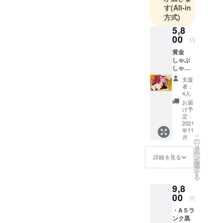
す
(All-in
方式)
5,8
00
円
黄金
しゃぶ
しゃぶ
セット
支援
・A５ラ
者：
ンク黒
4人
毛和牛
お届
（もも
け予
肉）200
定：
グラム
2021
年11
・国産
こ
月
霧島豚
の
リ
（バラ
タ
ー
肉）400
ン
詳細を見る
を
グラム
選
択
・黄金
す
る
たれ
9,8
（希釈
用） ・
00
円
〆うど
・A５ラ
ん（２
ンク黒
玉） ・