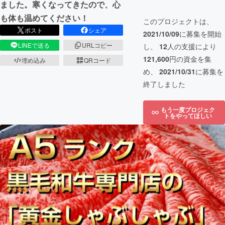
ました。寒くなってきたので、心
も体も温めてください！
このプロジェクトは、
ポスト
シェア
2021/10/09
に募集を開始
LINEで送る
URLコピー
し、
12
人の支援により
121,600
円の資金を集
埋め込み
QRコード
め、
2021/10/31
に募集を
終了しました
もう一度プロジェク
トをやってほしい