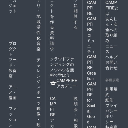
CAM
CAMP
ジェ
り
ク
に
PFI
FIREと
ット
・
ト
相
RE
は
地
を
談
CAM
あんし
域
作
す
PFI
ん・安
活
る
る
RE
全への
性
資
コ
取り組
化
料
ミュ
み
プロ
音
請
ニ
ニュー
ダク
楽
求
ティ
ス
ト
CAM
ヘルプ
クラウドファ
フー
チ
PFI
お問い
ンディングの
ド・
ャ
RE
合わせ
ノウハウを無
飲食
レ
Crea
料で学ぼう
店
ン
tion
各種規定
CAMPFIRE
ジ
CAM
アカデミー
アニ
ス
利用規
PFI
メ・
ポ
約
RE
漫画
ー
CA
説
細則
for
ツ
MP
明
プライ
Soci
ファ
映
FI
会
バシー
al
ッ
像
RE
・
ポリ
Goo
ショ
・
ア
相
シー
d
ン
映
カ
談
特定商
CAM