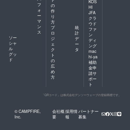
KOS
フ
の
HI
ォ
作
JFA
ー
り
クラ
マ
方
ウド
ン
プ
統
ファ
ス
ロ
計
ン
ソー
ジ
デ
ディ
シャ
ェ
ー
ング
ル
ク
タ
mac
グッ
ト
hi-ya
ド
の
補助
広
金申
め
請サ
方
ポー
ト
「QRコード」は株式会社デンソーウェーブの登録商標です。
© CAMPFIRE,
会社概
採用情
パートナー
Inc.
要
報
募集