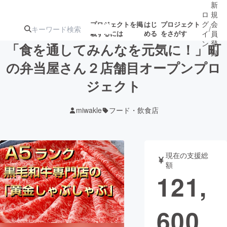
新
ロ
規
グ
会
プロジェクトを掲
はじ
プロジェクト
/
載するには
める
をさがす
イ
員
ン
登
「食を通してみんなを元気に！」町
録
の弁当屋さん２店舗目オープンプロ
ジェクト
人気のプロ
注目のリ
注目の新着プロ
募集終了が近いプ
もうすぐ公開
ジェクト
ターン
ジェクト
ロジェクト
されます
miwakle
フード・飲食店
アート・写真
音楽
現在の支援総
テクノロジー・ガジェット
ゲーム・サ
額
121,
映像・映画
書籍・雑誌
600
ビジネス・起業
チャレンジ