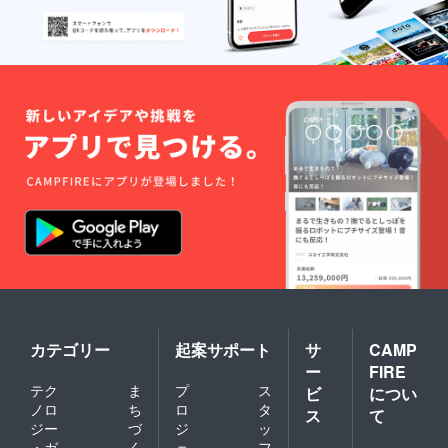
カテゴリー
起案サポート
サ
CAMP
ー
FIRE
テク
ま
プ
ス
ビ
につい
ノロ
ち
ロ
タ
ス
て
ジー
づ
ジ
ッ
・ガ
く
ェ
フ