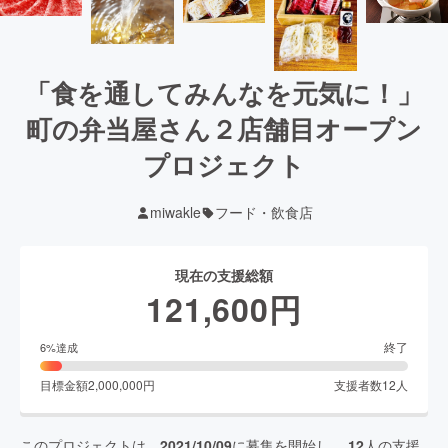
「食を通してみんなを元気に！」
町の弁当屋さん２店舗目オープン
プロジェクト
miwakle
フード・飲食店
現在の支援総額
121,600
円
終了
6
%達成
目標金額
2,000,000
円
支援者数
12
人
このプロジェクトは、
2021/10/09
に募集を開始し、
12
人の支援