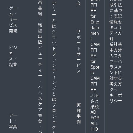
画
デ
会
取引法
PFI
ゲー
書
ミ
に基づ
RE
ム・
籍
ー
く表記
for
サー
・
と
情報セ
Ente
ビス
雑
は
キュリ
rtain
開発
誌
ク
サ
ティ方
men
出
ラ
ポ
針
t
版
ウ
ー
反社基
CAM
ビジ
ビ
ド
ト
本方針
PFI
ネ
ュ
フ
サ
カスタ
RE
ス・
ー
ァ
ー
マーハ
for
起業
テ
ン
ビ
ラスメ
Spor
ィ
デ
ス
ントに
ts
ー
ィ
対する
CAM
・
ン
考え方
PFI
ヘ
グ
クッ
RE
ル
と
キーポ
ふる
ス
は
リシー
さと
ケ
プ
実
納税
ア
ロ
施
AD
アー
舞
ジ
事
FOR
ト・
台
ェ
例
ALL
写真
・
ク
HIO
パ
ト