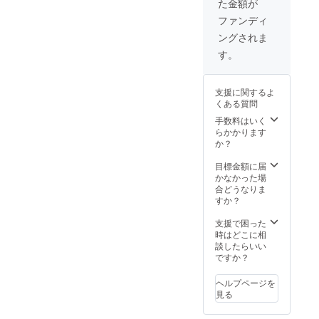
た金額が
水、食
（外箱
塩、
を除
ファンディ
しょう
く） ＜
ングされま
ゆ（小
保存方
麦・大
法＞ 冷
す。
豆を含
凍保存
む）、
＜添加
砂糖、
物＞ 調
支援に関するよ
だし
味料
くある質問
（こん
（アミ
ぶ、か
ノ酸
手数料はいく
つお
等） ＜
らかかります
節） ＜
アレル
か？
内容量
ギー＞
＞ 2520
小麦、
目標金額に届
グラム
大豆
かなかった場
（外箱
合どうなりま
を除
すか？
く） ＜
保存方
支援で困った
法＞ 冷
時はどこに相
凍保存
談したらいい
＜添加
ですか？
物＞ 調
味料
ヘルプページを
（アミ
見る
ノ酸
等） ＜