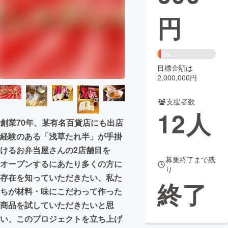
円
まちづくり・地域活性化
CAMPFIRE for Social Good
CAMPFIRE Creation
6%
CAMPFIREふるさと納税
machi-ya
コミュニティ
目標金額は
2,000,000円
支援者数
12
人
創業70年、某有名百貨店にも出店
経験のある「浅草たれ半」が手掛
けるお弁当屋さんの2店舗目を
募集終了まで残
オープンするにあたり多くの方に
り
存在を知っていただきたい、私た
終了
ちが材料・味にこだわって作った
商品を試していただきたいと思
い、このプロジェクトを立ち上げ