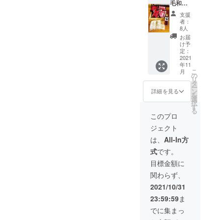
毛和牛
お召し
（もも
上がり
支援
肉）400
ガイド
者：
グラム
＜原材
8人
・国産
料名＞
お届
霧島豚
国産A5
け予
（バラ
黒毛和
定：
肉）800
2021
牛もも
年11
グラム
肉、国
こ
月
・黄金
産霧島
の
リ
たれ
豚、小
タ
ー
（希釈
麦粉、
ン
詳細を見る
を
用） ・
水、食
選
択
〆うど
塩、
す
る
ん（３
しょう
このプロ
玉） ・
ゆ（小
ジェクト
お召し
麦・大
上がり
豆を含
は、
All-In方
ガイド
む）、
式
です。
＜原材
砂糖、
料名＞
だし
目標金額に
国産A5
（こん
関わらず、
黒毛和
ぶ、か
牛もも
つお
2021/10/31
肉、国
節） ＜
23:59:59
ま
産霧島
内容量
豚、小
＞ 1360
でに集まっ
麦粉、
グラム