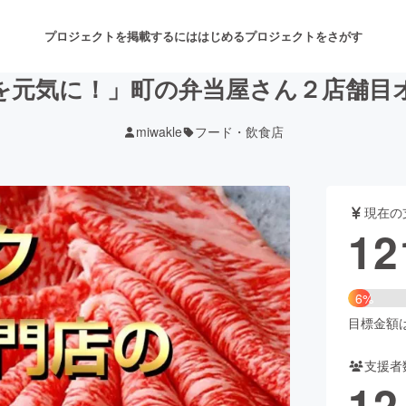
プロジェクトを掲載するには
はじめる
プロジェクトをさがす
を元気に！」町の弁当屋さん２店舗目
miwakle
フード・飲食店
注目のリターン
注目の新着プロジェクト
募集終了が近いプロジェクト
も
現在の
音楽
舞台・パフォーマンス
12
ゲーム・サービス開発
フード・飲食店
6%
書籍・雑誌出版
アニメ・漫画
目標金額は2
支援者
チャレンジ
ビューティー・ヘルスケ
12