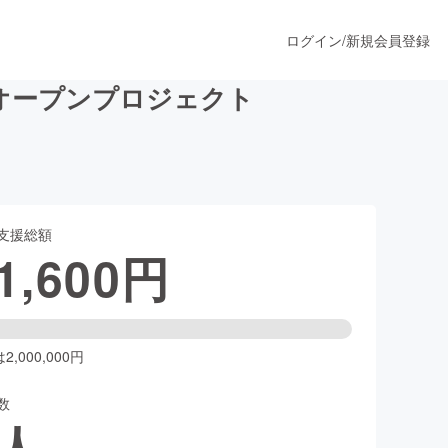
ログイン
/
新規会員登録
オープンプロジェクト
うすぐ公開されます
支援総額
プロダクト
1,600
円
ファッション
スポーツ
,000,000円
数
ア
ソーシャルグッド
人