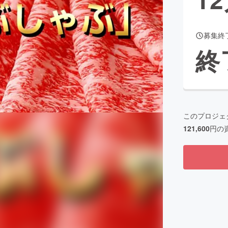
募集終
CAMPFIRE for Social Good
CAMPFIRE Creation
終
CAMPFIREふるさと納税
machi-ya
コミュニティ
このプロジェ
121,600
円の