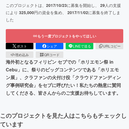
このプロジェクトは、
2017/10/23
に募集を開始し、
29
人の支援
により
325,000
円の資金を集め、
2017/11/02
に募集を終了しま
した
もう一度プロジェクトをやってほしい
ポスト
シェア
LINEで送る
URLコピー
埋め込み
QRコード
海外初となるフィリピン セブでの「ホリエモン祭 in
Cebu」に、祭りのビッグコンテンツである「ホリエモ
ン展」、クラファンの火付け役「クラウドファンディン
グ事例研究会」をセブに呼びたい！私たちの熱意に賛同
してくださる、皆さんからのご支援お待ちしています。
このプロジェクトを見た人はこちらもチェックし
ています