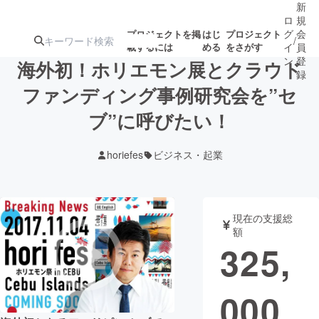
新
ロ
規
グ
会
プロジェクトを掲
はじ
プロジェクト
/
載するには
める
をさがす
イ
員
ン
登
海外初！ホリエモン展とクラウド
録
ファンディング事例研究会を”セ
ブ”に呼びたい！
人気のプロ
注目のリ
注目の新着プロ
募集終了が近いプ
もうすぐ公開
ジェクト
ターン
ジェクト
ロジェクト
されます
horiefes
ビジネス・起業
アート・写真
音楽
現在の支援総
テクノロジー・ガジェット
ゲーム・サ
額
325,
映像・映画
書籍・雑誌
000
ビジネス・起業
チャレンジ