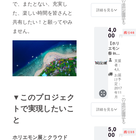
リ
で、またとない、充実し
行委員
タ
ー
によ
ン
詳細を見る
た、楽しい時間を皆さんと
を
る、心
選
択
のこ
す
共有したい！と願ってやみ
る
もっ
4,0
た、手
ません。
残り46
書きの
00
円
お礼状
【ホリ
を送り
エモン
ます。
祭 in
Cebu実
支援
行委員
者：
メン
4人
バーか
お届
らお手
け予
紙 with
定：
ホリエ
2017
年11
モン展
▼このプロジェク
こ
月
ステッ
の
リ
カー
タ
トで実現したいこ
ー
（セブ
ン
詳細を見る
を
バー
選
択
と
ジョ
す
る
ン）】
5,0
ホリエ
残り35
モン祭
00
円
ホリエモン展
と
クラウド
in Cebu