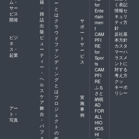
ム・
籍
ー
く表記
for
サー
・
と
情報セ
Ente
ビス
雑
は
キュリ
rtain
開発
誌
ク
サ
ティ方
men
出
ラ
ポ
針
t
版
ウ
ー
反社基
CAM
ビジ
ビ
ド
ト
本方針
PFI
ネ
ュ
フ
サ
カスタ
RE
ス・
ー
ァ
ー
マーハ
for
起業
テ
ン
ビ
ラスメ
Spor
ィ
デ
ス
ントに
ts
ー
ィ
対する
CAM
・
ン
考え方
PFI
ヘ
グ
クッ
RE
ル
と
キーポ
ふる
ス
は
リシー
さと
ケ
プ
実
納税
ア
ロ
施
AD
アー
舞
ジ
事
FOR
ト・
台
ェ
例
ALL
写真
・
ク
HIO
パ
ト
KOS
フ
の
HI
ォ
作