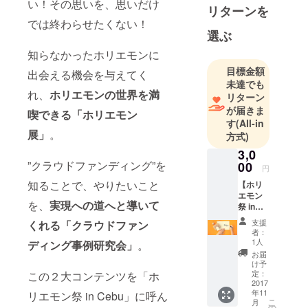
ネマ倶楽部
い！その思いを、思いだけ
リターンを
チケット
では終わらせたくない！
➡https://t.liv
選ぶ
epocket.jp/t/
知らなかったホリエモンに
blue-santa
目標金額
出会える機会を与えてく
#ブルーサン
未達でも
タクロース
れ、
ホリエモンの世界を満
リターン
が届きま
喫できる「ホリエモン
す
(All-in
展」
。
方式)
3,0
”クラウドファンディング”を
00
円
知ることで、やりたいこと
【ホリ
エモン
を、
実現への道へと導いて
祭 in
Cebu実
支援
くれる「クラウドファン
行委員
者：
メン
1人
ディング事例研究会」
。
バーか
お届
らお手
け予
紙】 ホ
定：
この２大コンテンツを「ホ
リエモ
2017
年11
リエモン祭 in Cebu」に呼ん
ン祭 in
こ
月
Cebu実
の