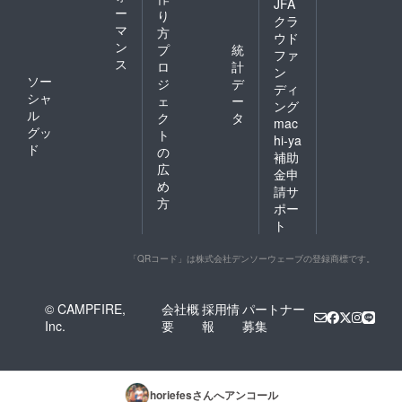
JFA
ー
り
クラ
マ
方
ウド
ン
プ
統
ファ
ス
ロ
計
ン
ソー
ジ
デ
ディ
シャ
ェ
ー
ング
ル
ク
タ
mac
グッ
ト
hi-ya
ド
の
補助
広
金申
め
請サ
方
ポー
ト
「QRコード」は株式会社デンソーウェーブの登録商標です。
© CAMPFIRE,
会社概
採用情
パートナー
Inc.
要
報
募集
horiefes
さんへアンコール