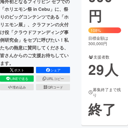
海外初となるフィリピン セブでの
「ホリエモン祭 in Cebu」に、祭
円
まちづくり・地域活性化
りのビッグコンテンツである「ホ
リエモン展」、クラファンの火付
CAMPFIRE for Social Good
CAMPFIRE Creation
108%
け役「クラウドファンディング事
CAMPFIREふるさと納税
machi-ya
コミュニティ
目標金額は
例研究会」をセブに呼びたい！私
300,000円
たちの熱意に賛同してくださる、
皆さんからのご支援お待ちしてい
支援者数
29
人
ます。
ポスト
シェア
LINEで送る
URLコピー
埋め込み
QRコード
募集終了まで残
り
終了