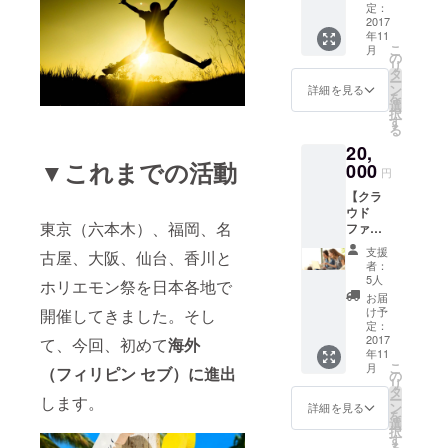
詳細レ
定：
ポート&
2017
年11
写真を
こ
月
お届け
の
リ
しま
タ
ー
す。ホ
ン
詳細を見る
を
リエモ
選
択
ン祭 in
す
る
Cebuの
20,
裏舞台
▼これまでの活動
情報満
000
円
載で
【クラ
す。
ウド
東京（六本木）、福岡、名
ファウ
ンディ
支援
古屋、大阪、仙台、香川と
ング成
者：
功秘訣
5人
ホリエモン祭を日本各地で
の動画
お届
お届
け予
開催してきました。そし
け】 ク
定：
ラファ
2017
て、今回、初めて
海外
年11
ンの伝
こ
月
（フィリピン セブ）に進出
道師
の
リ
「清川
タ
ー
します。
かおり
ン
詳細を見る
を
さん」
選
択
によ
す
る