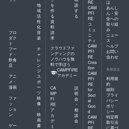
RE
は
地
を
談
CAM
あんし
域
作
す
PFI
ん・安
活
る
る
RE
全への
性
資
コ
取り組
化
料
ミュ
み
プロ
音
請
ニ
ニュー
ダク
楽
求
ティ
ス
ト
CAM
ヘルプ
クラウドファ
フー
チ
PFI
お問い
ンディングの
ド・
ャ
RE
合わせ
ノウハウを無
飲食
レ
Crea
料で学ぼう
店
ン
tion
各種規定
CAMPFIRE
ジ
CAM
アカデミー
アニ
ス
利用規
PFI
メ・
ポ
約
RE
漫画
ー
CA
説
細則
for
ツ
MP
明
プライ
Soci
ファ
映
FI
会
バシー
al
ッ
像
RE
・
ポリ
Goo
ショ
・
ア
相
シー
d
ン
映
カ
談
特定商
CAM
画
デ
会
取引法
PFI
ゲー
書
ミ
に基づ
RE