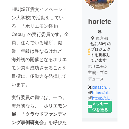
HIU(堀江貴文イノベーショ
ン大学校)で活動をしてい
horiefe
る、「ホリエモン祭 in
s
Cebu」の実行委員です。全
東京都
員、住んでいる場所、職
他に30件の
プロジェク
業、年齢は異なるけれど、
トを掲載し
海外初の開催となるホリエ
ています
ホリエモン
モン祭を成功させることを
主演・プロ
目標に、多動力を発揮して
デュース
います。
ミュージカ
xmaschorie
ル『ブルー
https://blue-santa.com/
実行委員の願いは、一つ。
サンタク
https://t.livepocket.jp/t/blue-santa
メッセー
ロース
海外初なら、「
ホリエモン
ジを送る
2024』
展
」「
クラウドファンディ
2024/12/12-
ング事例研究会
」を呼びた
12/18 東京キ