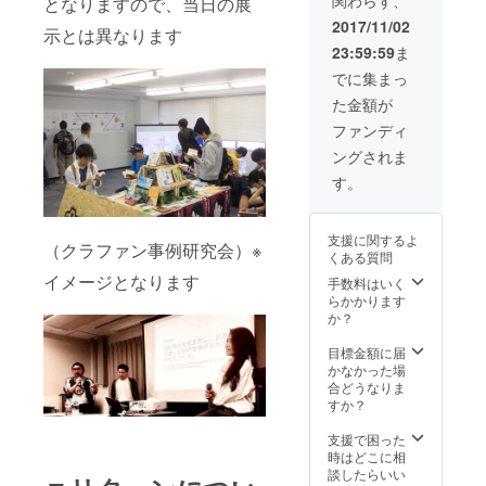
となりますので、当日の展
名某寿
司や、
2017/11/02
示とは異なります
某有名
23:59:59
ま
人の写
真も撮
でに集まっ
影して
た金額が
いる、
敏腕写
ファンディ
真家で
ングされま
す。 使
用カメ
す。
ラ：
SONY
α9/使用
支援に関するよ
レン
（クラファン事例研究会）※
くある質問
ズ：
イメージとなります
SEL122
手数料はいく
4G,SEL
らかかります
2470Z,
か？
SEL702
00GM
目標金額に届
（別途
かなかった場
旅費、
合どうなりま
交通費
すか？
がかか
りま
支援で困った
す。日
時はどこに相
時はご
談したらいい