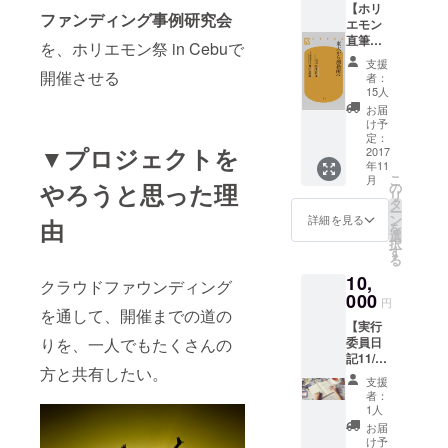
【ホリ
実行委
ファンディング事例研究会
エモン
員によ
直筆の
る、心
を、ホリエモン祭 in Cebuで
サイン
のこ
支援
本】 ホ
もっ
開催させる
者：
リエモ
た、手
15人
ンの最
書きの
お届
新出版
お礼状
け予
本に、
に、
定：
▼プロジェクトを
貴重な
2017
「ホリ
年11
直筆サ
エモン
こ
月
イン付
やろうと思った理
展 ス
の
リ
き「東
テッ
タ
ー
大から
カー
ン
詳細を見る
由
を
刑務
（セブ
選
択
所」を
バー
す
る
お届け
ジョン
10,
しま
）」を
クラウドファウンディング
す。
000
お付け
円
を通して、開催までの道の
して送
【実行
りま
りを、一人でもたくさんの
委員日
す。
記11/1-
方と共有したい。
5分お届
支援
け】 準
者：
備・当
1人
日・片
お届
付けの
け予