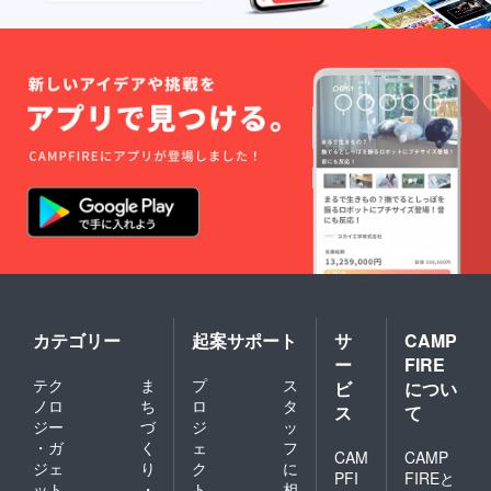
カテゴリー
起案サポート
サ
CAMP
ー
FIRE
テク
ま
プ
ス
ビ
につい
ノロ
ち
ロ
タ
ス
て
ジー
づ
ジ
ッ
・ガ
く
ェ
フ
CAM
CAMP
ジェ
り
ク
に
PFI
FIREと
ット
・
ト
相