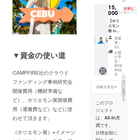
る、ク
15,
ラウド
在庫な
ファウ
000
し
円
ンディ
【ホリ
ング成
エモン
功の秘
祭 in
訣の動
Cebu実
画をお
支援
行委員
届けし
者：
長「山
ます。
3人
口薫」
（30分
お届
▼資金の使い道
が写真
程度の
け予
を撮り
内容に
定：
に行き
2018
なりま
年02
ます】
す）
CAMPFIRE社のクラウド
こ
月
ホリエ
の
リ
モン祭
ファンディング事例研究会
タ
ー
in Cebu
ン
詳細を見る
を
開催費用（機材準備な
の実行
選
択
委員長
す
る
ど）、ホリエモン展開催費
である
このプロ
「山口
用（運搬費など）などに使
ジェクト
薫」。
実は、
は、
All-In方
わせて頂きます。
写真家
式
です。
でもあ
りま
（ホリエモン展）※イメージ
目標金額に
す。有
関わらず、