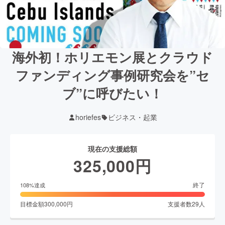
海外初！ホリエモン展とクラウド
ファンディング事例研究会を”セ
ブ”に呼びたい！
horiefes
ビジネス・起業
現在の支援総額
325,000
円
終了
108
%達成
目標金額
300,000
円
支援者数
29
人