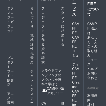
ー
FIRE
テク
ま
プ
ス
ビ
につい
ノロ
ち
ロ
タ
ス
て
ジー
づ
ジ
ッ
・ガ
く
ェ
フ
CAM
CAMP
ジェ
り
ク
に
PFI
FIREと
ット
・
ト
相
RE
は
地
を
談
CAM
あんし
域
作
す
PFI
ん・安
活
る
る
RE
全への
性
資
コ
取り組
化
料
ミュ
み
プロ
音
請
ニ
ニュー
ダク
楽
求
ティ
ス
ト
CAM
ヘルプ
クラウドファ
フー
チ
PFI
お問い
ンディングの
ド・
ャ
RE
合わせ
ノウハウを無
飲食
レ
Crea
料で学ぼう
店
ン
tion
各種規定
CAMPFIRE
ジ
CAM
アカデミー
アニ
ス
利用規
PFI
メ・
ポ
約
RE
漫画
ー
CA
説
細則
for