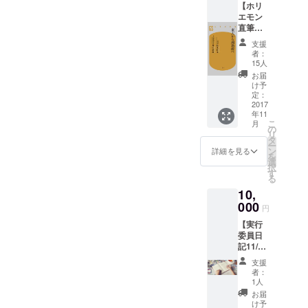
【ホリ
実行委
エモン
員によ
直筆の
る、心
サイン
のこ
支援
本】 ホ
もっ
者：
リエモ
た、手
15人
ンの最
書きの
お届
新出版
お礼状
け予
本に、
に、
定：
貴重な
2017
「ホリ
年11
直筆サ
エモン
こ
月
イン付
展 ス
の
リ
き「東
テッ
タ
ー
大から
カー
ン
詳細を見る
を
刑務
（セブ
選
択
所」を
バー
す
る
お届け
ジョン
10,
しま
）」を
す。
000
お付け
円
して送
【実行
りま
委員日
す。
記11/1-
5分お届
支援
け】 準
者：
備・当
1人
日・片
お届
付けの
け予