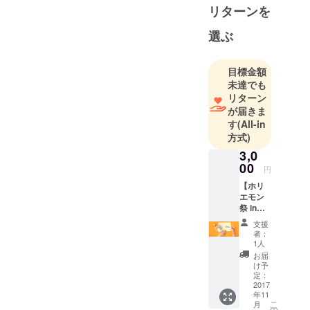
ネマ倶楽部
リターンを
チケット
➡https://t.liv
選ぶ
epocket.jp/t/
blue-santa
目標金額
#ブルーサン
未達でも
タクロース
リターン
が届きま
す
(All-in
方式)
3,0
00
円
【ホリ
エモン
祭 in
Cebu実
支援
行委員
者：
メン
1人
バーか
お届
らお手
け予
紙】 ホ
定：
リエモ
2017
年11
ン祭 in
こ
月
Cebu実
の