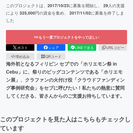
このプロジェクトは、
2017/10/23
に募集を開始し、
29
人の支援
により
325,000
円の資金を集め、
2017/11/02
に募集を終了しま
した
もう一度プロジェクトをやってほしい
ポスト
シェア
LINEで送る
URLコピー
埋め込み
QRコード
海外初となるフィリピン セブでの「ホリエモン祭 in
Cebu」に、祭りのビッグコンテンツである「ホリエモ
ン展」、クラファンの火付け役「クラウドファンディン
グ事例研究会」をセブに呼びたい！私たちの熱意に賛同
してくださる、皆さんからのご支援お待ちしています。
このプロジェクトを見た人はこちらもチェックし
ています