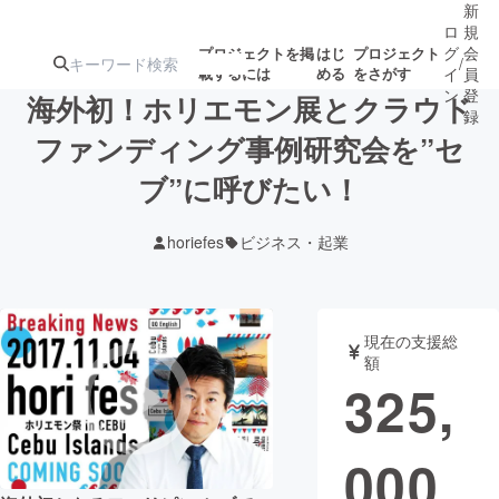
新
ロ
規
グ
会
プロジェクトを掲
はじ
プロジェクト
/
載するには
める
をさがす
イ
員
ン
登
海外初！ホリエモン展とクラウド
録
ファンディング事例研究会を”セ
ブ”に呼びたい！
人気のプロ
注目のリ
注目の新着プロ
募集終了が近いプ
もうすぐ公開
ジェクト
ターン
ジェクト
ロジェクト
されます
horiefes
ビジネス・起業
アート・写真
音楽
現在の支援総
テクノロジー・ガジェット
ゲーム・サ
額
325,
映像・映画
書籍・雑誌
000
ビジネス・起業
チャレンジ