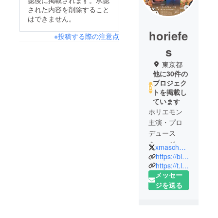
された内容を削除すること
はできません。
horiefe
※投稿する際の注意点
s
東京都
他に30件の
プロジェク
トを掲載し
ています
ホリエモン
主演・プロ
デュース
ミュージカ
xmaschorie
ル『ブルー
https://blue-santa.com/
サンタク
https://t.livepocket.jp/t/blue-santa
メッセー
ロース
ジを送る
2024』
2024/12/12-
12/18 東京キ