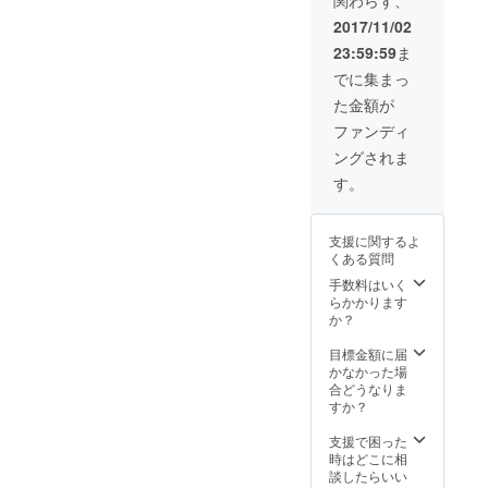
名某寿
司や、
2017/11/02
某有名
23:59:59
ま
人の写
真も撮
でに集まっ
影して
た金額が
いる、
敏腕写
ファンディ
真家で
ングされま
す。 使
用カメ
す。
ラ：
SONY
α9/使用
支援に関するよ
レン
くある質問
ズ：
SEL122
手数料はいく
4G,SEL
らかかります
2470Z,
か？
SEL702
00GM
目標金額に届
（別途
かなかった場
旅費、
合どうなりま
交通費
すか？
がかか
りま
支援で困った
す。日
時はどこに相
時はご
談したらいい