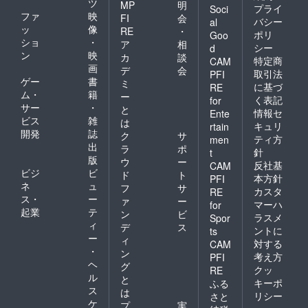
ツ
MP
明
プライ
Soci
ファ
映
FI
会
バシー
al
ッ
像
RE
・
ポリ
Goo
ショ
・
ア
相
シー
d
ン
映
カ
談
特定商
CAM
画
デ
会
取引法
PFI
ゲー
書
ミ
に基づ
RE
ム・
籍
ー
く表記
for
サー
・
と
情報セ
Ente
ビス
雑
は
キュリ
rtain
開発
誌
ク
サ
ティ方
men
出
ラ
ポ
針
t
版
ウ
ー
反社基
CAM
ビジ
ビ
ド
ト
本方針
PFI
ネ
ュ
フ
サ
カスタ
RE
ス・
ー
ァ
ー
マーハ
for
起業
テ
ン
ビ
ラスメ
Spor
ィ
デ
ス
ントに
ts
ー
ィ
対する
CAM
・
ン
考え方
PFI
ヘ
グ
クッ
RE
ル
と
キーポ
ふる
ス
は
リシー
さと
ケ
プ
実