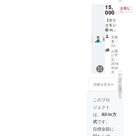
る、ク
15,
ラウド
在庫な
ファウ
000
し
円
ンディ
【ホリ
ング成
エモン
功の秘
祭 in
訣の動
Cebu実
画をお
支援
行委員
届けし
者：
長「山
ます。
3人
口薫」
（30分
お届
が写真
程度の
け予
を撮り
内容に
定：
に行き
2018
なりま
年02
ます】
す）
こ
月
ホリエ
の
リ
モン祭
タ
ー
in Cebu
ン
詳細を見る
を
の実行
選
択
委員長
す
る
である
このプロ
「山口
ジェクト
薫」。
実は、
は、
All-In方
写真家
式
です。
でもあ
りま
目標金額に
す。有
関わらず、