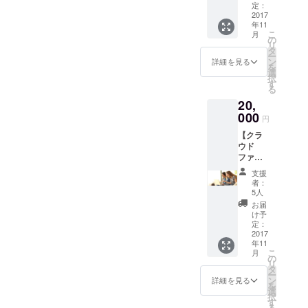
詳細レ
定：
ポート&
2017
年11
写真を
こ
月
お届け
の
リ
しま
タ
ー
す。ホ
ン
詳細を見る
を
リエモ
選
択
ン祭 in
す
る
Cebuの
20,
裏舞台
情報満
000
円
載で
【クラ
す。
ウド
ファウ
ンディ
支援
ング成
者：
功秘訣
5人
の動画
お届
お届
け予
け】 ク
定：
ラファ
2017
年11
ンの伝
こ
月
道師
の
リ
「清川
タ
ー
かおり
ン
詳細を見る
を
さん」
選
択
によ
す
る