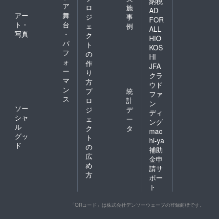
納税
ア
ロ
施
AD
アー
舞
ジ
事
FOR
ト・
台
ェ
例
ALL
写真
・
ク
HIO
パ
ト
KOS
フ
の
HI
ォ
作
JFA
ー
り
クラ
マ
方
ウド
ン
プ
統
ファ
ス
ロ
計
ン
ソー
ジ
デ
ディ
シャ
ェ
ー
ング
ル
ク
タ
mac
グッ
ト
hi-ya
ド
の
補助
広
金申
め
請サ
方
ポー
ト
「QRコード」は株式会社デンソーウェーブの登録商標です。