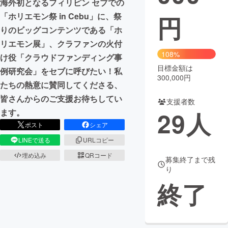
海外初となるフィリピン セブでの
「ホリエモン祭 in Cebu」に、祭
円
まちづくり・地域活性化
りのビッグコンテンツである「ホ
リエモン展」、クラファンの火付
CAMPFIRE for Social Good
CAMPFIRE Creation
108%
け役「クラウドファンディング事
CAMPFIREふるさと納税
machi-ya
コミュニティ
目標金額は
例研究会」をセブに呼びたい！私
300,000円
たちの熱意に賛同してくださる、
皆さんからのご支援お待ちしてい
支援者数
29
人
ます。
ポスト
シェア
LINEで送る
URLコピー
埋め込み
QRコード
募集終了まで残
り
終了