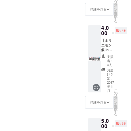
リ
行委員
タ
ー
によ
ン
詳細を見る
を
る、心
選
択
のこ
す
る
もっ
4,0
た、手
残り46
書きの
00
円
お礼状
【ホリ
を送り
エモン
ます。
祭 in
Cebu実
支援
行委員
者：
メン
4人
バーか
お届
らお手
け予
紙 with
定：
ホリエ
2017
年11
モン展
こ
月
ステッ
の
リ
カー
タ
ー
（セブ
ン
詳細を見る
を
バー
選
択
ジョ
す
る
ン）】
5,0
ホリエ
残り35
モン祭
00
円
in Cebu