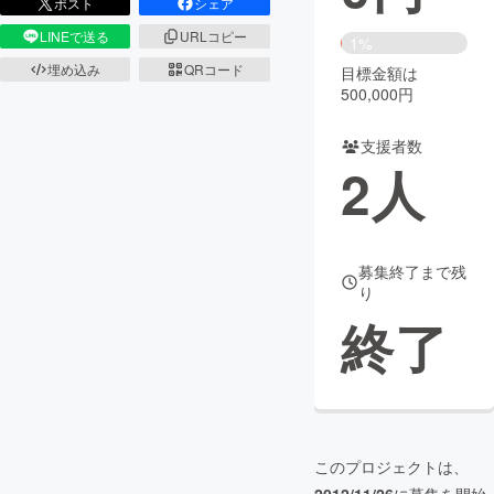
ポスト
シェア
LINEで送る
URLコピー
まちづくり・地域活性化
1%
埋め込み
QRコード
目標金額は
500,000円
CAMPFIRE for Social Good
CAMPFIRE Creation
CAMPFIREふるさと納税
machi-ya
コミュニティ
支援者数
2
人
募集終了まで残
り
終了
このプロジェクトは、