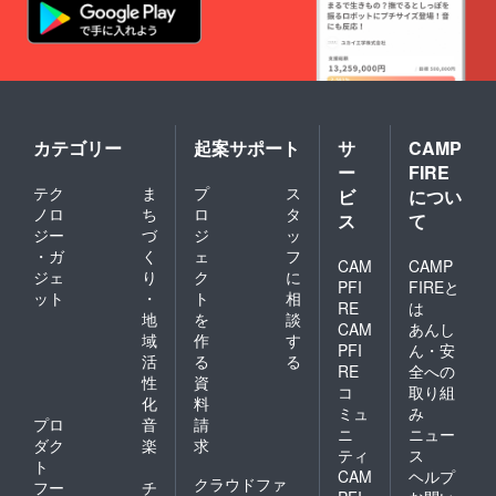
カテゴリー
起案サポート
サ
CAMP
ー
FIRE
テク
ま
プ
ス
ビ
につい
ノロ
ち
ロ
タ
ス
て
ジー
づ
ジ
ッ
・ガ
く
ェ
フ
CAM
CAMP
ジェ
り
ク
に
PFI
FIREと
ット
・
ト
相
RE
は
地
を
談
CAM
あんし
域
作
す
PFI
ん・安
活
る
る
RE
全への
性
資
コ
取り組
化
料
ミュ
み
プロ
音
請
ニ
ニュー
ダク
楽
求
ティ
ス
ト
CAM
ヘルプ
クラウドファ
フー
チ