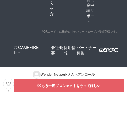
広
金申
め
請サ
方
ポー
ト
「QRコード」は株式会社デンソーウェーブの登録商標です。
© CAMPFIRE,
会社概
採用情
パートナー
Inc.
要
報
募集
Wonder Network
さんへアンコール
もう一度プロジェクトをやってほしい
3