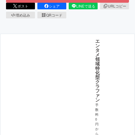
ポスト
シェア
LINEで送る
URLコピー
埋め込み
QRコード
エ
ン
タ
メ
領
域
特
化
型
ク
ラ
フ
ァ
ン
手
数
料
0
円
か
ら