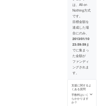
詳しくはホーム
は、All-or-
ページで随時表
Nothing方式
記しますのでご
確認いただけま
です。
す。
目標金額を
達成した場
合にのみ、
2013/01/10
23:59:59
ま
でに集まっ
た金額が
ファンディ
ングされま
す。
支援に関するよ
くある質問
手数料はいく
らかかります
か？