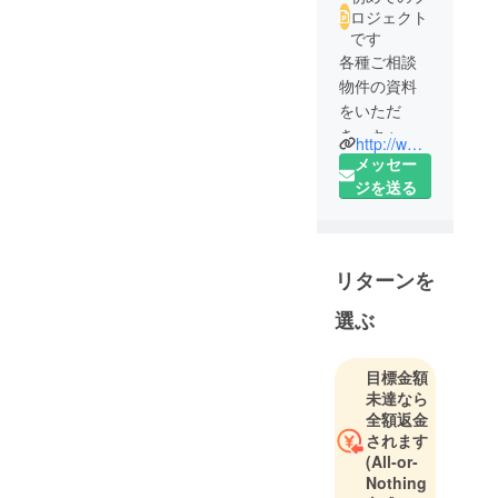
ロジェクト
です
各種ご相談
物件の資料
をいただ
き、キャン
http://www.japan-rescue.com/
プファイ
メッセー
ヤーでの掲
ジを送る
載に関わる
内容をまと
めをさせて
リターンを
いただいて
おります。
選ぶ
そのほか、
メディアに
目標金額
関わるお仕
未達なら
事のお手伝
全額返金
いをさせて
されます
いただいて
(All-or-
おります。
Nothing