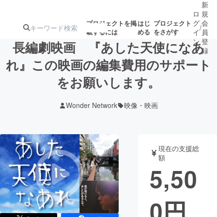
新
ロ
規
グ
会
プロジェクトを掲
はじ
プロジェクト
/
載するには
める
をさがす
イ
員
ン
登
長編劇映画 『あした天使になあ
録
れ』この映画の編集費用のサポート
をお願いします。
人気のプロ
注目のリ
注目の新着プロ
募集終了が近いプ
もうすぐ公開
ジェクト
ターン
ジェクト
ロジェクト
されます
Wonder Network
映像・映画
アート・写真
音楽
現在の支援総
テクノロジー・ガジェット
ゲーム・サ
額
5,50
映像・映画
書籍・雑誌
0
円
ビジネス・起業
チャレンジ