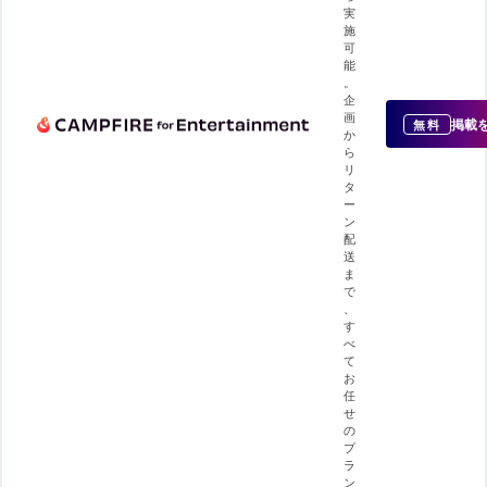
実
施
可
能
。
企
画
掲載
無料
か
ら
リ
タ
ー
ン
配
送
ま
で
、
す
べ
て
お
任
せ
の
プ
ラ
ン