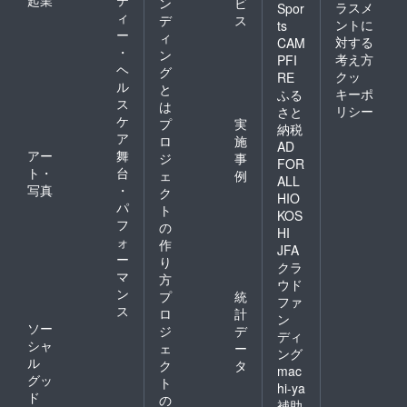
ン
ビ
ラスメ
Spor
ィ
デ
ス
ントに
ts
ー
ィ
対する
CAM
・
ン
考え方
PFI
ヘ
グ
クッ
RE
ル
と
キーポ
ふる
ス
は
リシー
さと
ケ
プ
実
納税
ア
ロ
施
AD
アー
舞
ジ
事
FOR
ト・
台
ェ
例
ALL
写真
・
ク
HIO
パ
ト
KOS
フ
の
HI
ォ
作
JFA
ー
り
クラ
マ
方
ウド
ン
プ
統
ファ
ス
ロ
計
ン
ソー
ジ
デ
ディ
シャ
ェ
ー
ング
ル
ク
タ
mac
グッ
ト
hi-ya
ド
の
補助