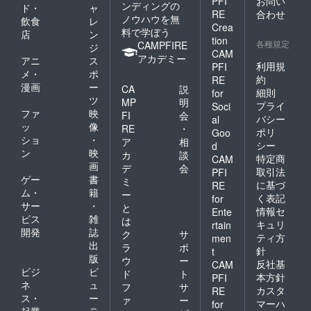
PFI
お問い
ンディングの
ド・
ャ
RE
合わせ
ノウハウを無
飲食
レ
Crea
料で学ぼう
店
ン
tion
各種規定
CAMPFIRE
ジ
CAM
アカデミー
アニ
ス
利用規
PFI
メ・
ポ
約
RE
漫画
ー
CA
説
細則
for
ツ
MP
明
プライ
Soci
ファ
映
FI
会
バシー
al
ッ
像
RE
・
ポリ
Goo
ショ
・
ア
相
シー
d
ン
映
カ
談
特定商
CAM
画
デ
会
取引法
PFI
ゲー
書
ミ
に基づ
RE
ム・
籍
ー
く表記
for
サー
・
と
情報セ
Ente
ビス
雑
は
キュリ
rtain
開発
誌
ク
サ
ティ方
men
出
ラ
ポ
針
t
版
ウ
ー
反社基
CAM
ビジ
ビ
ド
ト
本方針
PFI
ネ
ュ
フ
サ
カスタ
RE
ス・
ー
ァ
ー
マーハ
for
起業
テ