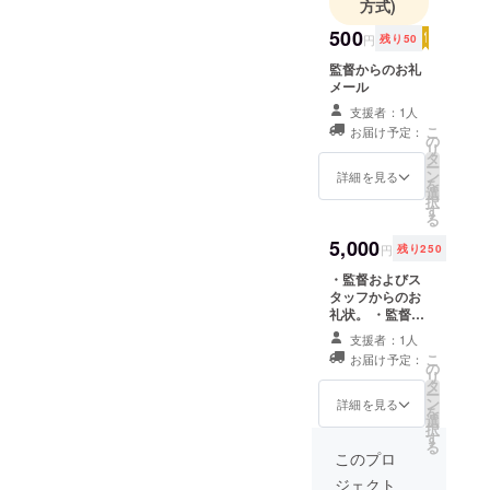
方式)
500
円
残り50
監督からのお礼
メール
支援者：1人
こ
お届け予定：
の
リ
タ
ー
ン
詳細を見る
を
選
択
す
る
5,000
円
残り250
・監督およびス
タッフからのお
礼状。 ・監督と
ヒロインのサイ
支援者：1人
ン入り完成記念
こ
お届け予定：
特別DVD（ご協
の
リ
力者名をクレ
タ
ー
ジットいたしま
ン
詳細を見る
を
す）1枚 ・この
選
択
映画のペア特別
す
る
ご招待券 ※2013
このプロ
年3月より全国単
ジェクト
館で上映予定。