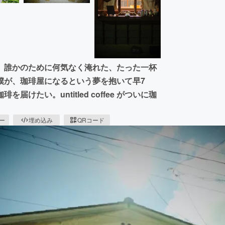
、誰かのために何気なく淹れた、たった一杯
僕が、珈琲屋になるという夢を抱いて早7
たい。untitled coffee がついに珈
ピー
埋め込み
QRコード