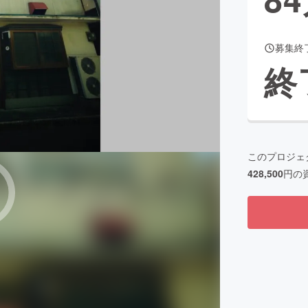
募集終
CAMPFIRE for Social Good
CAMPFIRE Creation
終
CAMPFIREふるさと納税
machi-ya
コミュニティ
このプロジェ
428,500
円の