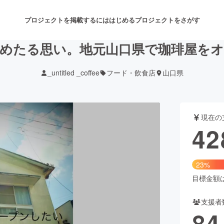
プロジェクトを掲載するには
はじめる
プロジェクトをさがす
めたる思い。地元山口県で珈琲屋を
_untitled _coffee
フード・飲食店
山口県
注目のリターン
注目の新着プロジェクト
募集終了が近いプロジェクト
も
現在の
音楽
舞台・パフォーマンス
42
ゲーム・サービス開発
フード・飲食店
23%
書籍・雑誌出版
アニメ・漫画
目標金額は1
支援者
チャレンジ
ビューティー・ヘルスケ
84