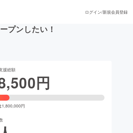
ログイン
/
新規会員登録
オープンしたい！
うすぐ公開されます
支援総額
プロダクト
8,500
円
ファッション
スポーツ
,800,000円
数
ア
ソーシャルグッド
人