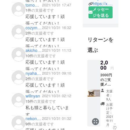
張ってください！
https://x.com/tierheim_ps
保護猫活動
tomomatsu0709
2021/10/31 17:47
メッセー
1件
の支援者です
を「個人の
ジを送る
応援しています！頑
善意に依存
張ってください！
しすぎるの
cozymatsumoto
2021/10/31 16:32
ではなく、
2件
の支援者です
社会の仕組
リターンを
応援しています！頑
みとして救
張ってください！
う」ことを
選ぶ
akichobibon
2021/10/31 11:13
1人でも多くの猫ちゃ
目的として
10件
の支援者です
んが救えますように
います。活
応援しています！頑
2,0
よろしくお願いしま
00
動資金源と
張ってください！
円
nyahatomichiko
2021/10/31 09:10
す。
して地元協
2000円
2件
の支援者です
のご支
力企業との
応援しています！頑
援メ
コラボでク
ニュー
張ってください！
支援
ラウドファ
。 リ
者：
willnyan
2021/10/31 02:12
ターン
9人
ンディング
15件
の支援者です
にはお
お届
を毎月行っ
私も猫と暮らしていま
礼の
け予
メール
ています。
定：
す。
をお送
2021
nekoneko2239
2021/10/31 01:32
猫ちゃん、みんなに幸
年11
りさせ
9件
の支援者です
こ
月
また、ECサ
ていた
の
せになってもらいたい
リ
応援しています！頑