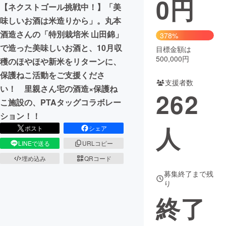
0
円
【ネクストゴール挑戦中！】「美
まちづくり・地域活性化
味しいお酒は米造りから」。丸本
酒造さんの「特別栽培米 山田錦」
378%
で造った美味しいお酒と、10月収
目標金額は
CAMPFIRE for Social Good
CAMPFIRE Creation
500,000円
穫のほやほや新米をリターンに、
CAMPFIREふるさと納税
machi-ya
コミュニティ
保護ねこ活動をご支援くださ
支援者数
い！ 里親さん宅の酒造×保護ね
262
こ施設の、PTAタッグコラボレー
ション！！
人
ポスト
シェア
LINEで送る
URLコピー
埋め込み
QRコード
募集終了まで残
り
終了