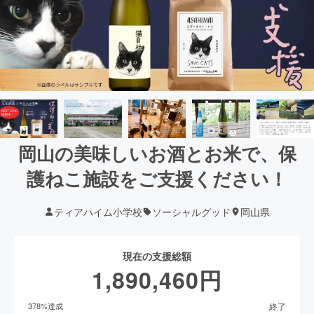
岡山の美味しいお酒とお米で、保
護ねこ施設をご支援ください！
ティアハイム小学校
ソーシャルグッド
岡山県
現在の支援総額
1,890,460
円
終了
378
%達成