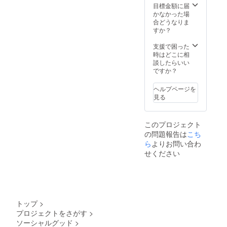
味か
目標金額に届
720ｍL
そうに
ら、刺
かなかった場
・保存
なるお
身や焼
合どうなりま
方法：
米で
魚など
すか？
常温 ・
す。
の淡い
添加物
【朝日
味ま
支援で困った
表示：
米と
で。 ・
時はどこに相
なし ・
は？】
合う料
談したらいい
製造
朝日米
理：エ
ですか？
者：丸
は明治
ビチ
本酒造
生まれ
リ、酢
株式会
の歴史
ヘルプページを
豚、ト
社 ・ペ
あるお
見る
マトと
アリン
米。あ
卵の中
グ：バ
のコシ
華炒
ナナや
ヒカリ
め、ア
このプロジェクト
メロン
やササ
スパラ
の問題報告は
こち
のよう
ニシ
ガスと
ら
よりお問い合わ
な香り
キ、あ
生ハム
と、
せください
きたこ
のマス
ジュー
まちも
タード
シーな
朝日が
マリ
甘みは
ルーツ
ネ、な
後半で
なんで
すの揚
ドライ
す。栽
げびた
に切り
培方法
トップ
>
し、
替わる
が難し
フォア
プロジェクトをさがす
>
ため、
いた
グラ。
ソーシャルグッド
>
幅広い
め、今