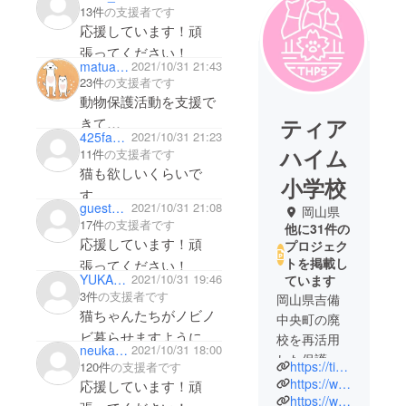
13件
の支援者です
応援しています！頑
張ってください！
matuatumuumina
2021/10/31 21:43
23件
の支援者です
動物保護活動を支援で
ティア
きて
425fa4707d74
2021/10/31 21:23
美味しいお酒もいただ
ハイム
11件
の支援者です
けるなんて👍
猫も欲しいくらいで
小学校
猫好きの叔父にプレゼ
す。
guest0afbc1e73e94
2021/10/31 21:08
ントします。
岡山県
17件
の支援者です
他に31件の
応援しています！頑
プロジェク
トを掲載し
張ってください！
YUKARI1103
2021/10/31 19:46
ています
3件
の支援者です
岡山県吉備
猫ちゃんたちがノビノ
中央町の廃
ビ暮らせますように。
校を再活用
neukarafrance
2021/10/31 18:00
した保護ね
https://tierheim-ps.jp/
120件
の支援者です
こ施設で
https://www.instagram.com/tierheim.p.s/?hl=ja
応援しています！頑
す。
https://www.facebook.com/tierheim.okayama