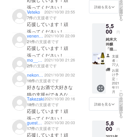
だきま
イト『ティ
タ
ー
です。
す
ン
張ってください！
詳細を見る
アハイム小
を
選
Veteko
2021/10/30 23:55
応援しています！頑
択
学校 購買
す
7件
の支援者です
る
張ってください！
部』
応援しています！頑
5,5
https://tierhei
00
張ってください！
円
m-ps.jp/ で
venenosa
2021/10/30 22:09
純米大
21件
の支援者です
お買い物い
吟醸
応援しています！頑
ただくこと
「猫の
杜」720
張ってください！
で、誰でも
支援
ｍL＋オ
mo___mo
2021/10/30 21:26
者：
保護ねこ活
リジナ
77人
2件
の支援者です
ルお
動に参加で
お届
ちょこ
nekonome_e
2021/10/30 20:32
け予
きます。
×1 【純
定：
16件
の支援者です
米大吟
2021
好きなお酒で大好きな
年11
醸「猫
毎週校舎に
こ
月
の杜」
猫の支援ができるなん
の
て「にちよ
リ
とは】
Takezaki
2021/10/30 20:16
タ
て、嬉しくなってしま
ー
う定期譲渡
丸本酒
ン
詳細を見る
18件
の支援者です
を
造さん
います。
選
会」を開催
応援しています！頑
択
によ
す
していま
る
る、自
張ってください！
5,8
家製特
guestaef6024236d4
2021/10/30 20:03
す。ぜひ遊
別栽培
00
17件
の支援者です
びに来てく
円
米と、
応援しています！頑
ださい。
2021年