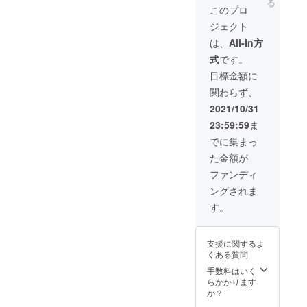
社 ・ペ
る
ティー
このプロ
穫→検
アリン
な味わ
査→精
グ：バ
ジェクト
い。 ・
米→発
ナナや
名称
は、
All-In方
送まで
メロン
（品
を一社
のよう
式
です。
目）：
で行い
な香り
日本酒
目標金額に
ます。
と、
・原材
本年収
ジュー
関わらず、
料名：
穫した
シーな
米（国
2021/10/31
ばかり
甘みは
産）、
の新米
後半で
23:59:59
ま
米こう
を、風
ドライ
じ（国
でに集まっ
味が損
に切り
産米）
なわれ
替わる
た金額が
・原料
ないう
ため、
米：山
ファンディ
ちにお
幅広い
田錦
届けで
料理と
ングされま
100％
きま
の相性
（自社
す。
す。 と
が楽し
栽培）
ても香
める。
・精米
りが良
エビチ
歩合：
く、冷
リや
支援に関するよ
50％ ・
めても
ミート
くある質問
アル
おいし
ボール
手数料はいく
コール
い、塩
といっ
らかかります
分：15
むすび
た甘酸
か？
度 ・内
が最高
の濃い
容量：
のごち