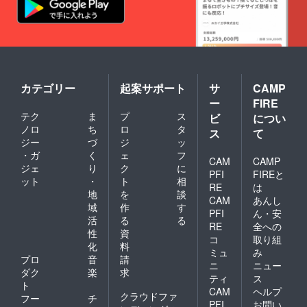
コバッ
ガスと
す。
グなど
生ハム
【特製
にイラ
のマス
あち君
ストを
タード
ラベル
描いて
マリ
でお届
くだ
ネ、な
けしま
さって
すの揚
す】
いる
げびた
カテゴリー
起案サポート
サ
CAMP
ティア
KAORU
し、
小のエ
さん
ー
FIRE
フォア
コバッ
に、た
テク
ま
プ
ス
ビ
につい
グラ。
グなど
だいま
ノロ
ち
ロ
タ
ボンボ
にイラ
ス
て
ティア
ン的
ジー
づ
ジ
ッ
ストを
小出身
に、ミ
描いて
丸本酒
・ガ
く
ェ
フ
CAM
CAMP
ルク
くだ
造さん
ジェ
り
ク
に
チョコ
PFI
FIREと
さって
ちのあ
ット
・
ト
相
レート
いる
RE
は
ち君の
地
を
談
やマ
KAORU
絵を描
CAM
あんし
シュマ
域
作
す
さん
いても
PFI
ん・安
ロと
に、た
活
る
る
らって
RE
全への
も。 ・
だいま
いま
性
資
コ
取り組
やや甘
ティア
す！猫
化
料
口 ・よ
小出身
ミュ
み
の杜は
プロ
音
請
く冷や
丸本酒
KAORU
ニ
ニュー
ダク
楽
求
してお
造さん
さんの
ティ
ス
飲みく
ちのあ
ト
イラス
CAM
ヘルプ
ださ
ち君の
クラウドファ
ト入り
フー
チ
PFI
お問い
い。
絵を描