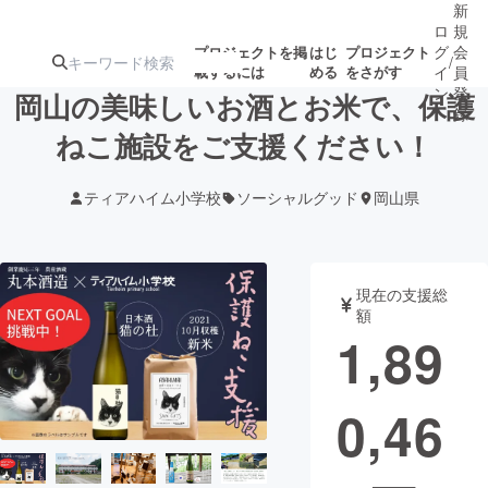
新
ロ
規
グ
会
プロジェクトを掲
はじ
プロジェクト
/
載するには
める
をさがす
イ
員
ン
登
岡山の美味しいお酒とお米で、保護
録
ねこ施設をご支援ください！
人気のプロ
注目のリ
注目の新着プロ
募集終了が近いプ
もうすぐ公開
ティアハイム小学校
ソーシャルグッド
岡山県
ジェクト
ターン
ジェクト
ロジェクト
されます
アート・写真
音楽
現在の支援総
額
1,89
テクノロジー・ガジェット
ゲーム・サ
0,46
映像・映画
書籍・雑誌
ビジネス・起業
チャレンジ