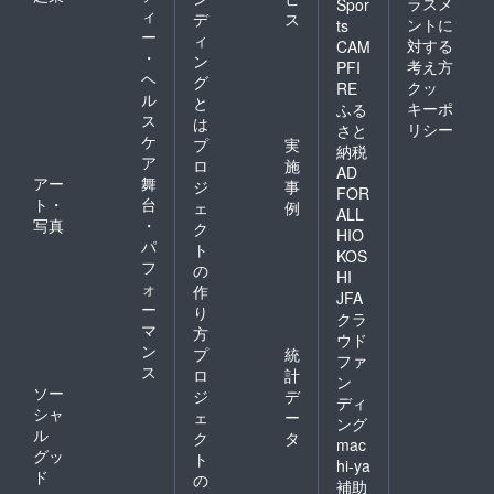
にしま
ラスメ
Spor
す！
ィ
ルエコ
デ
ス
した。
ントに
ts
（この
バッ
ー
（写真
ィ
対する
CAM
ページ
グ】 ロ
はサン
・
ン
考え方
PFI
のイラ
イ君
プルで
ヘ
グ
スト
クッ
（白黒
RE
す。若
ル
と
は、写
八割れ
干デザ
キーポ
ふる
ス
真を加
柄）、
は
インが
リシー
さと
工した
よつば
ケ
変わる
プ
実
納税
サンプ
君（キ
場合が
ア
ロ
施
AD
ルで
ジトラ
ござい
アー
舞
ジ
事
す）
FOR
柄）か
ます）
ト・
台
ェ
例
【ス
らお選
サイ
ALL
写真
・
パーク
ク
びくだ
ズ：口
HIO
リング
パ
さい。
径
ト
KOS
SAKE
サイ
6.3cm
フ
の
HI
泡々
ズ：約
： 高さ
ォ
作
酒】
JFA
W260×
5.6cm
ー
り
『ワイ
H300×
クラ
： 容量
マ
ングラ
方
D200m
90cc ※
ウド
スでお
ン
m、持
プ
統
リター
ファ
いしい
ち手/長
ス
ンに酒
ロ
計
ン
日本酒
さ約
類が含
ソー
ジ
デ
ディ
アワー
350mm
まれる
シャ
ェ
ー
ド2012
材質：
ング
ため、
ル
ク
タ
最高金
無漂白
20歳未
mac
グッ
賞受
コット
ト
満の方
hi-ya
賞』ほ
ン100%
ド
はこの
の
補助
んのり
(シーチ