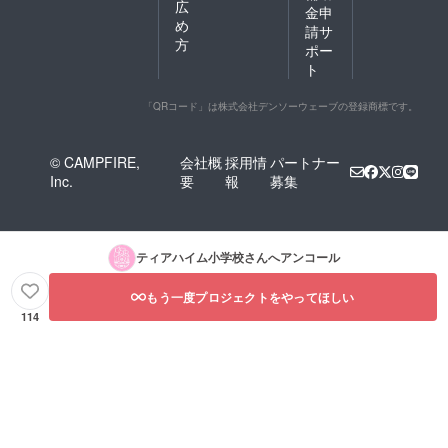
リター
広
金申
甘い爽
ング約
ンを選
め
やか微
請サ
4.7オン
択でき
方
炭酸。
ス)
ませ
ポー
お米を
ん。
ト
酵母の
自然な
「QRコード」は株式会社デンソーウェーブの登録商標です。
力で発
酵させ
まし
た。
© CAMPFIRE,
会社概
採用情
パートナー
ラ・フ
Inc.
要
報
募集
ランス
やバナ
ナを思
わせる
フルー
ティアハイム小学校
さんへアンコール
ティー
な味わ
もう一度プロジェクトをやってほしい
い。炭
酸ガ
114
ス・糖
類無添
加 ・名
称（品
目）：
日本酒
・原材
料名：