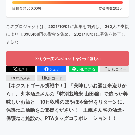
目標金額
500,000
円
支援者数
262
人
このプロジェクトは、
2021/10/01
に募集を開始し、
262
人の支援
により
1,890,460
円の資金を集め、
2021/10/31
に募集を終了し
ました
もう一度プロジェクトをやってほしい
ポスト
シェア
LINEで送る
URLコピー
埋め込み
QRコード
【ネクストゴール挑戦中！】「美味しいお酒は米造りか
ら」。丸本酒造さんの「特別栽培米 山田錦」で造った美
味しいお酒と、10月収穫のほやほや新米をリターンに、
保護ねこ活動をご支援ください！ 里親さん宅の酒造×
保護ねこ施設の、PTAタッグコラボレーション！！