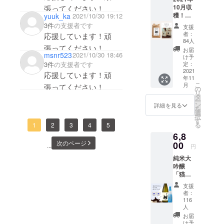
稀有な
10月収
張ってください！
天然水
穫！酒
yuuk_ka
2021/10/30 19:12
から作
蔵の美
られた
3件
の支援者です
支援
味しい
純米大
者：
応援しています！頑
新米
吟醸で
84人
張ってください！
「特別
す。華
お届
本CFに掲載
msnr523
2021/10/30 18:46
栽培米
やかな
け予
あさ
3件
の支援者です
香りと
定：
されている
ひ」
2021
爽やか
応援しています！頑
すべての内
年11
5kg ＋
でフ
こ
月
張ってください！
容の権利
柄が選
ルー
の
リ
べるエ
ティー
タ
は、ティア
ー
コバッ
な味わ
ン
詳細を見る
ハイム小学
を
グ付き
いを、
選
択
（特製
校に帰属ま
ぜひ味
す
る
1
2
3
4
5
猫ラベ
わって
たは著作権
6,8
ルを現
みてく
者より許諾
次のページ
在作成
00
ださ
...
円
中！写
い。 ・
を得て使用
純米大
真はサ
名称
していま
吟醸
ンプル
（品
「猫の
す。本CFの
イメー
目）：
杜」
ジで
日本酒
掲載内容の
支援
720mL
す） ◎
・原材
者：
一部および
、泡々
農水省
料名：
116
酒 ＋オ
のガイ
人
すべてにつ
米（国
リジナ
ドライ
産）、
お届
いて、無断
ルお
ンに
け予