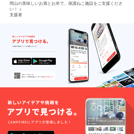
お酒ボ
岡山の美味しいお酒とお米で、保護ねこ施設をご支援くださ
料理と
は岡山
ンボン
い！
>
の相性
県の一
的な組
が楽し
部の地
支援者
み合わ
める。
域でし
せとし
エビチ
か生産
て、ミ
リや
されて
ルク
ミート
おらず
チョコ
ボール
“幻のお
レート
といっ
米” とい
やマ
た甘酸
われて
シュマ
の濃い
いま
ロと
味か
す。
も。 ・
ら、刺
「旨み
やや甘
身や焼
が広が
口 ・よ
魚など
る、飽
く冷や
の淡い
きのこ
してお
味ま
ない、
飲みく
で。 ・
水を飲
ださ
合う料
むかの
い。
理：エ
ように
【特製
ビチ
なんぼ
あち君
リ、酢
でも食
ラベル
豚、ト
べられ
でお届
マトと
るお
けしま
卵の中
米！」
す】
華炒
とはご
ティア
め、ア
当主の
小のエ
スパラ
言で