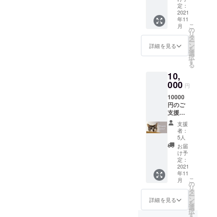
米こう
で複製、転
ちょこ
定：
則った
じ（国
2021
×2 、
「特別
産米）
載、送信、
年11
の4点
栽培
・原料
こ
月
放送、配
セット
の
米」の
米：山
リ
【純米
布、貸与、
タ
栽培方
田錦
ー
大吟醸
ン
式で収
詳細を見る
100％
翻訳、変造
を
「猫の
選
穫して
（自社
択
することは
杜」と
す
いま
栽培）
る
は】 丸
す。
禁止致しま
・精米
10,
本酒造
【10月
歩合：
す。
000
さんに
収穫！
50％ ・
円
よる、
ほやほ
アル
10000
自家製
やの新
コール
円のご
特別栽
米をお
分：15
支援メ
培米
届けし
度 ・内
ニュー
と、稀
ます】
容量：
支援
。 リ
有な天
丸本酒
者：
720ｍL
ターン
然水か
5人
造さん
・保存
にはお
ら作ら
は、中
お届
方法：
礼のお
れた純
け予
国四国
常温 ・
葉書を
定：
米大吟
農政局
添加物
お送り
2021
醸で
により
表示：
年11
させて
す。華
穀物検
なし ・
こ
月
いただ
の
やかな
査場に
製造
リ
きま
タ
香りと
指定さ
者：丸
ー
す。
ン
爽やか
詳細を見る
れてい
本酒造
を
選
でフ
るの
株式会
択
す
ルー
で、収