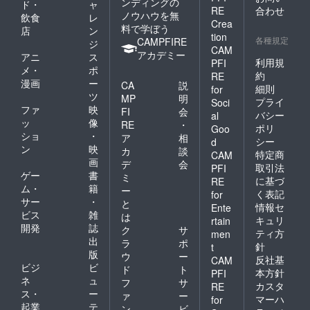
特製ラ
ンディングの
ド・
ャ
【特製
RE
合わせ
いても
ベルで
ノウハウを無
飲食
レ
あち君
らって
お届け
Crea
料で学ぼう
店
ン
ラベル
いま
しま
tion
各種規定
CAMPFIRE
でお届
ジ
す！今
す。
CAM
け】
アカデミー
回のお
（この
アニ
ス
利用規
PFI
ティア
米は
ページ
メ・
ポ
約
小のエ
RE
KAORU
のイラ
漫画
ー
CA
説
コバッ
さんの
細則
for
スト
ツ
グなど
MP
明
イラス
は、写
プライ
Soci
にイラ
ファ
映
ト入り
FI
会
真を加
バシー
al
ストを
特製ラ
ッ
像
工した
RE
・
ポリ
Goo
描いて
ベルで
サンプ
ショ
・
ア
相
シー
d
くだ
お届け
ルで
ン
映
カ
談
さって
特定商
しま
CAM
す）
画
デ
会
いる
す。
【オリ
取引法
PFI
ゲー
書
KAORU
（この
ミ
ジナル
に基づ
RE
さん
ページ
ム・
籍
ロイ君
ー
く表記
for
に、た
のイラ
おちょ
サー
・
と
情報セ
Ente
だいま
スト
こ】
ビス
雑
は
ティア
キュリ
rtain
は、写
ティア
開発
誌
ク
サ
小出身
真を加
ティ方
ハイム
men
出
丸本さ
ラ
ポ
工した
小学校
針
t
んちの
版
サンプ
のオリ
ウ
ー
反社基
CAM
あち君
ルで
ジナル
ビジ
ビ
ド
ト
本方針
PFI
の絵を
す）
おちょ
ネ
ュ
フ
サ
カスタ
描いて
RE
【ティ
こを2点
ス・
ー
ァ
ー
もらっ
ア小オ
マーハ
for
セット
起業
テ
ていま
ン
ビ
リジナ