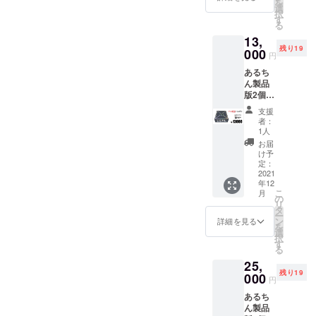
を
個・赤
チッ
選
択
１個・
プ・
す
る
青１
カード
13,
個、
ガー
残り19
カード
000
ド）、
円
８１
説明
あるち
枚、ギ
書、
ん製品
ミック
カード
版2個
(ピラ
一覧
（ご希
ミッ
表、ブ
支援
望によ
ド)、厚
リス
者：
り箱裏
紙タイ
タート
1人
にサイ
ル３
レイ ■
お届
ン）備
シート
あるち
け予
考欄に
(チップ
定：
んTシャ
記載要
2021
①⑤⑩
ツ（希
年12
茶碗１
枚用・
望サイ
こ
月
台、サ
親チッ
の
ズ
リ
イコロ
プ・ラ
タ
S,M,L,X
ー
白４
ウンド
ン
L）備考
詳細を見る
を
個・赤
チッ
選
欄に記
択
１個・
プ・
す
載要
る
青１
カード
25,
個、
ガー
残り19
カード
000
ド）、
円
８１
説明
あるち
枚、ギ
書、
ん製品
ミック
カード