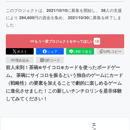
このプロジェクトは、
2021/10/10
に募集を開始し、
38
人の支援
により
294,600
円の資金を集め、
2021/10/30
に募集を終了しま
した
もう一度プロジェクトをやってほしい
18
ポスト
シェア
LINEで送る
URLコピー
埋め込み
QRコード
前人未到！茶碗⊕サイコロ⊕カードを使ったボードゲー
ム。 茶碗にサイコロを振るという独自のゲームにカード
（戦略性）の要素を加えることで劇的に楽しめるゲーム
に進化させました！この新しいチンチロリンを是非体験
してみてください！
エ
ン