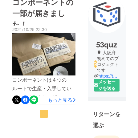
コンポーネントの
一部が届きまし
た！
2021/10/25 22:30
53quz
大阪府
初めてのプ
ロジェクト
です
https://twitter.com/53quz31game
コンポーネントは４つの
メッセー
ルートで生産・入手してい
ジを送る
ます。そのうちのギミック
もっと見る
（ピラミッド）と説明書類
リターンを
が本日納品されました！
1
選ぶ