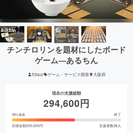
チンチロリンを題材にしたボード
ゲーム―あるちん
53quz
ゲーム・サービス開発
大阪府
現在の支援総額
294,600
円
終了
58
%達成
目標金額
500,000
円
支援者数
38
人