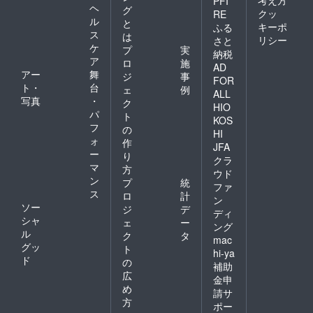
PFI
ヘ
グ
クッ
RE
ル
と
キーポ
ふる
ス
は
リシー
さと
ケ
プ
実
納税
ア
ロ
施
AD
アー
舞
ジ
事
FOR
ト・
台
ェ
例
ALL
写真
・
ク
HIO
パ
ト
KOS
フ
の
HI
ォ
作
JFA
ー
り
クラ
マ
方
ウド
ン
プ
統
ファ
ス
ロ
計
ン
ソー
ジ
デ
ディ
シャ
ェ
ー
ング
ル
ク
タ
mac
グッ
ト
hi-ya
ド
の
補助
広
金申
め
請サ
方
ポー