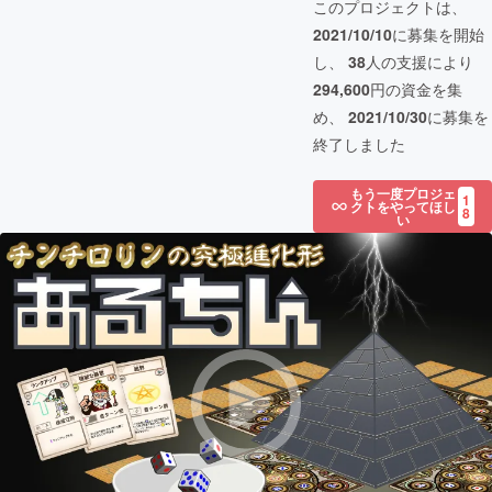
このプロジェクトは、
2021/10/10
に募集を開始
し、
38
人の支援により
294,600
円の資金を集
め、
2021/10/30
に募集を
終了しました
もう一度プロジェ
1
クトをやってほし
8
い