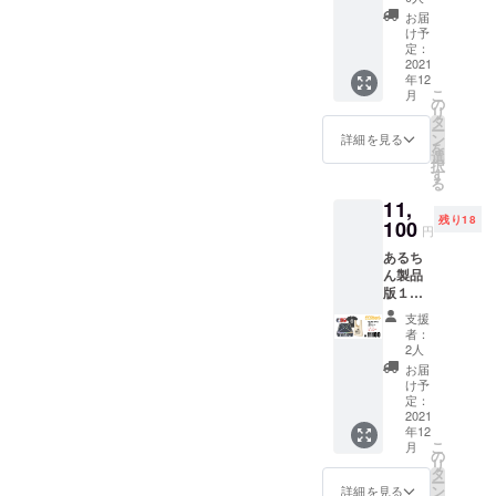
にサイ
ル３
レイ
お届
ン）備
シート
け予
考欄に
(チップ
定：
記載要
2021
①⑤⑩
年12
茶碗１
枚用・
こ
月
台、サ
親チッ
の
リ
イコロ
プ・ラ
タ
ー
白４
ウンド
ン
詳細を見る
を
個・赤
チッ
選
択
１個・
プ・
す
る
青１
カード
11,
個、
ガー
残り18
カード
100
ド）、
円
８１
説明
あるち
枚、ギ
書、
ん製品
ミック
カード
版１個
(ピラ
一覧
（ご希
ミッ
表、ブ
支援
望によ
ド)、厚
リス
者：
り箱裏
紙タイ
タート
2人
にサイ
ル３
レイ ■
お届
ン）備
シート
トード
け予
考欄に
(チップ
定：
バッグ
記載要
2021
①⑤⑩
サイ
年12
茶碗１
枚用・
ズ W
こ
月
台、サ
親チッ
の
３００
リ
イコロ
プ・ラ
タ
×H３６
ー
白４
ウンド
ン
０
詳細を見る