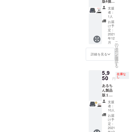
版4個
(ピラ
一覧
（ご希
ミッ
表、ブ
支援
望によ
ド)、厚
リス
者：
り箱裏
紙タイ
タート
1人
にサイ
ル３
レイ ＋
お届
ン）備
シート
Tシャツ
け予
考欄に
(チップ
定：
（希望
記載要
2021
①⑤⑩
サイズ
年12
茶碗１
枚用・
S,M,L,L
こ
月
台、サ
親チッ
の
L）オプ
リ
イコロ
プ・ラ
タ
ション
ー
白４
ウンド
ン
に記載
詳細を見る
を
個・赤
チッ
選
要 ＋
択
１個・
プ・
す
トート
る
青１
カード
バッ
5,9
個、
ガー
グ W
在庫な
カード
50
ド）、
し
３００×
円
８１
説明
Ｈ３６
あるち
枚、ギ
書、
０ｍｍ
ん製品
ミック
カード
＋コー
版１個
(ピラ
一覧
スター
茶碗１
ミッ
表、ブ
３種
支援
台、サ
ド)、厚
リス
直径９
者：
イコロ
紙タイ
タート
10人
０ｍ
白４
ル３
レイ
ｍ
お届
個・赤
シート
け予
0.5mm
１個・
(チップ
定：
厚
青１
2021
①⑤⑩
年12