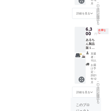
個、
枚用・
こ
月
カード
親チッ
の
リ
８１
プ・ラ
タ
ー
枚、ギ
ウンド
ン
詳細を見る
を
ミック
チッ
選
択
(ピラ
プ・
す
る
ミッ
カード
6,3
ド)、厚
ガー
在庫な
紙タイ
00
ド）、
し
円
ル３
説明
あるち
シート
書、
ん製品
(チップ
カード
版１個
①⑤⑩
一覧
茶碗１
枚用・
表、ブ
支援
台、サ
親チッ
リス
者：
イコロ
プ・ラ
タート
10人
白４
ウンド
レイ
お届
個・赤
チッ
け予
１個・
プ・
定：
青１
2021
カード
年12
個、
ガー
こ
月
カード
ド）、
の
リ
８１
説明
タ
ー
枚、ギ
書、
ン
詳細を見る
を
ミック
カード
選
択
(ピラ
一覧
す
る
ミッ
表、ブ
このプロ
ド)、厚
リス
ジェクト
紙タイ