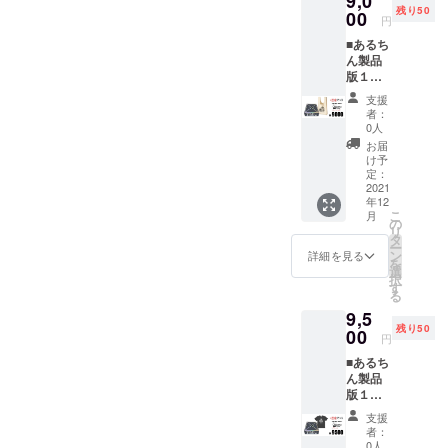
9,0
残り50
カード
00
円
８１
■あるち
枚、ギ
ん製品
ミック
版１個
(ピラ
（ご希
ミッ
支援
望によ
ド)、厚
者：
り箱裏
紙タイ
0人
にサイ
ル３
お届
ン）備
シート
け予
考欄に
(チップ
定：
記載要
2021
①⑤⑩
年12
茶碗１
枚用・
こ
月
台、サ
親チッ
の
リ
イコロ
プ・ラ
タ
ー
白４
ウンド
ン
詳細を見る
を
個・赤
チッ
選
択
１個・
プ・
す
る
青１
カード
9,5
個、
ガー
残り50
カード
00
ド）、
円
８１
説明
■あるち
枚、ギ
書、
ん製品
ミック
カード
版１個
(ピラ
一覧
（ご希
ミッ
表、ブ
支援
望によ
ド)、厚
リス
者：
り箱裏
紙タイ
タート
0人