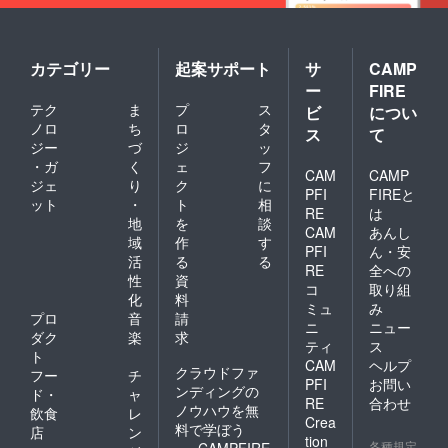
カテゴリー
起案サポート
サ
CAMP
ー
FIRE
テク
ま
プ
ス
ビ
につい
ノロ
ち
ロ
タ
ス
て
ジー
づ
ジ
ッ
・ガ
く
ェ
フ
CAM
CAMP
ジェ
り
ク
に
PFI
FIREと
ット
・
ト
相
RE
は
地
を
談
CAM
あんし
域
作
す
PFI
ん・安
活
る
る
RE
全への
性
資
コ
取り組
化
料
ミュ
み
プロ
音
請
ニ
ニュー
ダク
楽
求
ティ
ス
ト
CAM
ヘルプ
クラウドファ
フー
チ
PFI
お問い
ンディングの
ド・
ャ
RE
合わせ
ノウハウを無
飲食
レ
Crea
料で学ぼう
店
ン
tion
各種規定
CAMPFIRE