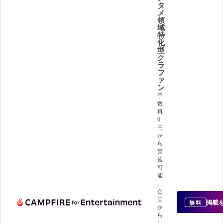
タ
メ
領
域
特
化
型
ク
ラ
フ
ァ
ン
手
数
料
0
円
か
ら
実
施
可
能
。
企
画
掲載
無料
か
ら
リ