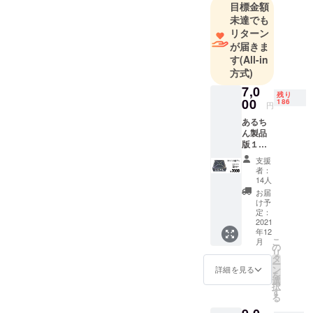
目標金額
未達でも
リターン
が届きま
す
(All-in
方式)
7,0
残り
00
186
円
あるち
ん製品
版１個
（ご希
支援
望によ
者：
り箱裏
14人
にサイ
お届
ン）備
け予
考欄に
定：
記載要
2021
年12
茶碗１
こ
月
台、サ
の
リ
イコロ
タ
ー
白４
ン
詳細を見る
を
個・赤
選
択
１個・
す
る
青１
個、