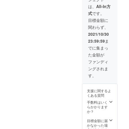
タート
ル３
レイ
は、
All-In方
シート
式
です。
(チップ
①⑤⑩
目標金額に
枚用・
関わらず、
親チッ
プ・ラ
2021/10/30
ウンド
23:59:59
ま
チッ
プ・
でに集まっ
カード
た金額が
ガー
ド）、
ファンディ
説明
ングされま
書、
カード
す。
一覧
表、ブ
リス
支援に関するよ
タート
くある質問
レイ
手数料はいく
らかかります
か？
目標金額に届
かなかった場