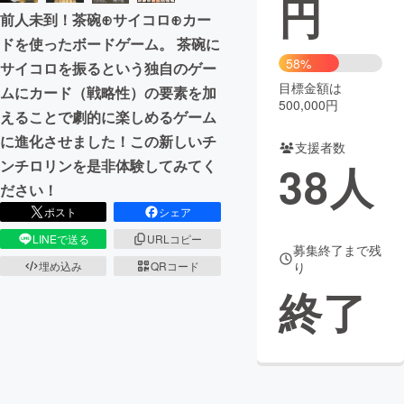
円
前人未到！茶碗⊕サイコロ⊕カー
まちづくり・地域活性化
ドを使ったボードゲーム。 茶碗に
58%
サイコロを振るという独自のゲー
目標金額は
CAMPFIRE for Social Good
CAMPFIRE Creation
ムにカード（戦略性）の要素を加
500,000円
えることで劇的に楽しめるゲーム
CAMPFIREふるさと納税
machi-ya
コミュニティ
に進化させました！この新しいチ
支援者数
38
人
ンチロリンを是非体験してみてく
ださい！
ポスト
シェア
LINEで送る
URLコピー
募集終了まで残
り
埋め込み
QRコード
終了