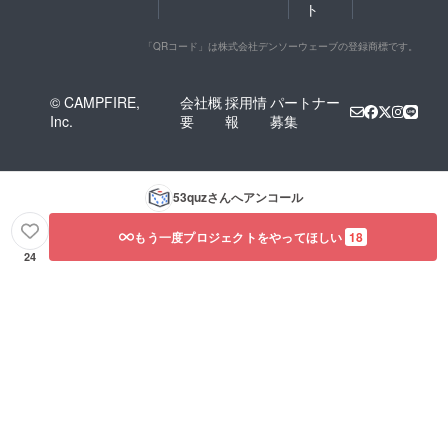
ト
「QRコード」は株式会社デンソーウェーブの登録商標です。
© CAMPFIRE,
会社概
採用情
パートナー
Inc.
要
報
募集
53quz
さんへアンコール
もう一度プロジェクトをやってほしい
18
24