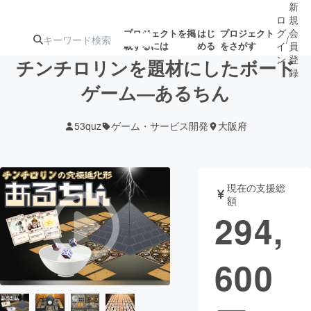
新
ロ
規
グ
会
プロジェクトを掲
はじ
プロジェクト
/
載するには
める
をさがす
イ
員
ン
登
チンチロリンを題材にしたボード
録
ゲーム―あるちん
人気のプロ
注目のリ
注目の新着プロ
募集終了が近いプ
もうすぐ公開
53quz
ゲーム・サービス開発
大阪府
ジェクト
ターン
ジェクト
ロジェクト
されます
アート・写真
音楽
現在の支援総
額
294,
テクノロジー・ガジェット
ゲーム・サ
600
映像・映画
書籍・雑誌
ビジネス・起業
チャレンジ