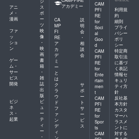
ジ
CAM
アカデミー
アニ
ス
利用規
PFI
メ・
ポ
約
RE
漫画
ー
CA
説
細則
for
ツ
MP
明
プライ
Soci
ファ
映
FI
会
バシー
al
ッ
像
RE
・
ポリ
Goo
ショ
・
ア
相
シー
d
ン
映
カ
談
特定商
CAM
画
デ
会
取引法
PFI
ゲー
書
ミ
に基づ
RE
ム・
籍
ー
く表記
for
サー
・
と
情報セ
Ente
ビス
雑
は
キュリ
rtain
開発
誌
ク
サ
ティ方
men
出
ラ
ポ
針
t
版
ウ
ー
反社基
CAM
ビジ
ビ
ド
ト
本方針
PFI
ネ
ュ
フ
サ
カスタ
RE
ス・
ー
ァ
ー
マーハ
for
起業
テ
ン
ビ
ラスメ
Spor
ィ
デ
ス
ントに
ts
ー
ィ
対する
CAM
・
ン
考え方