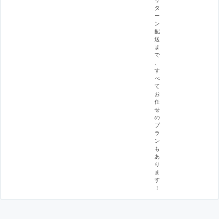
タ
ー
ン
配
送
ま
で
、
す
べ
て
お
任
せ
の
プ
ラ
ン
も
あ
り
ま
す
！