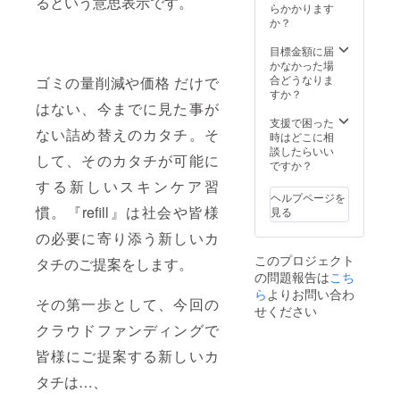
るという意思表示です。
らかかります
か？
目標金額に届
かなかった場
合どうなりま
ゴミの量削減や価格 だけで
すか？
はない、今までに見た事が
支援で困った
ない詰め替えのカタチ。そ
時はどこに相
談したらいい
して、そのカタチが可能に
ですか？
する新しいスキンケア習
ヘルプページを
慣。『refill』は社会や皆様
見る
の必要に寄り添う新しいカ
このプロジェクト
タチのご提案をします。
の問題報告は
こち
ら
よりお問い合わ
その第一歩として、今回の
せください
クラウドファンディングで
皆様にご提案する新しいカ
タチは…、