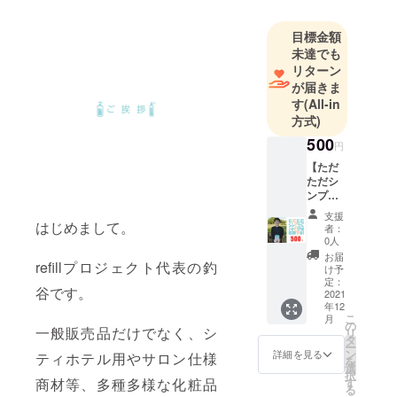
から、製造
側が本当に
目標金額
伝えたい化
未達でも
粧品を提案
リターン
していきま
が届きま
す。
す
(All-in
方式)
500
円
【ただ
ただシ
ンプル
にrefill
支援
project
はじめまして。
者：
を応援
0人
す
お届
refillプロジェクト代表の釣
る！】
け予
refill
定：
谷です。
project
2021
年12
は『詰
こ
月
め替え
の
一般販売品だけでなく、シ
リ
専用の
タ
ー
大容量
ン
詳細を見る
ティホテル用やサロン仕様
を
化粧
選
択
品』と
商材等、多種多様な化粧品
す
る
いうス