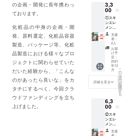
3,3
の企画・開発に長年携わっ
キンケ
アの新
00
円
ております。
しいカ
①スキ
タチに
ンエレ
挑戦し
化粧品の中身の企画・開
メント
ていき
ロー
ます。
支援
発、原料選定、化粧品容器
ション
そんな
者：
2000ml
refill
2人
製造、パッケージ等、化粧
1箱
project
お届
販売価
へ共感
品製造における様々なプロ
け予
格3,800
を感じ
定：
ジェクトに関わらせていた
円→500
2021
てくだ
年12
円OFF
さる
こ
月
だいた経験から、「こんな
の3,300
方。応
の
リ
円(税
援して
タ
のがあったら良いな」をカ
ー
込) ※
頂ける
ン
詳細を見る
を
送料無
方向け
選
タチにするべく、今回クラ
択
料
のリ
す
る
ターン
ウドファンディングを立ち
6,3
です。
上げました。
00
【内
円
容】
②スキ
refill代
ンエレ
表釣谷
メント
より物
ロー
凄い感
支援
ショ
謝を込
者：