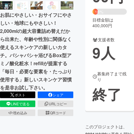
まちづくり・地域活性化
16%
お肌にやさしい・おサイフにやさ
目標金額は
しい・地球にもやさしい！
400,000円
CAMPFIRE for Social Good
CAMPFIRE Creation
2,000mlの超大容量詰め替えだか
CAMPFIREふるさと納税
machi-ya
コミュニティ
ら出来た、年齢や性別に関係なく
支援者数
9
人
使えるスキンケアの新しいカタ
チ。バシャバシャ浴びるBox型ア
ミノ酸化粧水！refillが提案する
「毎日・必要な要素を・たっぷり
募集終了まで残
使用する」新しいスキンケア習慣
り
終了
を是非お試し下さい。
ポスト
シェア
LINEで送る
URLコピー
埋め込み
QRコード
このプロジェクトは、