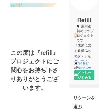
Refill
東京都
初めてのプ
ロジェクト
です
『未来に繋
ぐ化粧品の
この度は『refill』
カタチ』を
プロジェクトにご
テーマに、
refillsan
商品の企
https://www.instagram.com/refill.project.2021/
関心をお持ち下さ
画・開発を
メッセー
りありがとうござ
しておりま
ジを送る
す。中身も
います。
容器も化粧
品開発の全
リターンを
てに携わっ
てきた経験
選ぶ