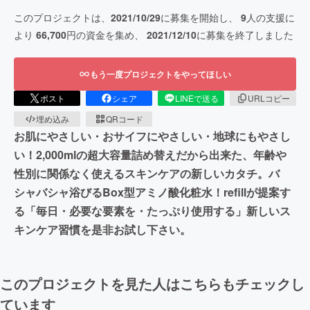
このプロジェクトは、
2021/10/29
に募集を開始し、
9
人の支援に
より
66,700
円の資金を集め、
2021/12/10
に募集を終了しました
もう一度プロジェクトをやってほしい
ポスト
シェア
LINEで送る
URLコピー
埋め込み
QRコード
お肌にやさしい・おサイフにやさしい・地球にもやさし
い！2,000mlの超大容量詰め替えだから出来た、年齢や
性別に関係なく使えるスキンケアの新しいカタチ。バ
シャバシャ浴びるBox型アミノ酸化粧水！refillが提案す
る「毎日・必要な要素を・たっぷり使用する」新しいス
キンケア習慣を是非お試し下さい。
このプロジェクトを見た人はこちらもチェックし
ています