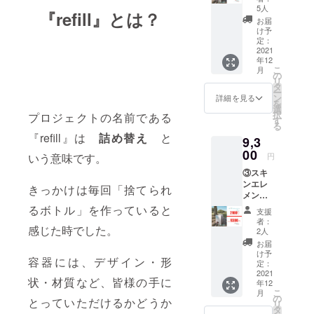
ン
めた
5人
『refill』とは？
2000ml
メッ
お届
2箱
セージ
け予
販売価
定：
をお送
格7,600
2021
りさせ
年12
円
ていた
こ
月
→1300
の
だきま
リ
円OFF
タ
す。
ー
の6300
ン
詳細を見る
を
円(税
選
択
プロジェクトの名前である
込) ※
す
る
送料無
『refill』は
詰め替え
と
9,3
料
00
いう意味です。
円
③スキ
ンエレ
きっかけは毎回「捨てられ
メント
ロー
るボトル」を作っていると
支援
ショ
者：
感じた時でした。
ン
2人
2000ml
お届
3箱
け予
容器には、デザイン・形
販売価
定：
格
2021
状・材質など、皆様の手に
年12
11,400
こ
月
円
の
とっていただけるかどうか
リ
→2100
タ