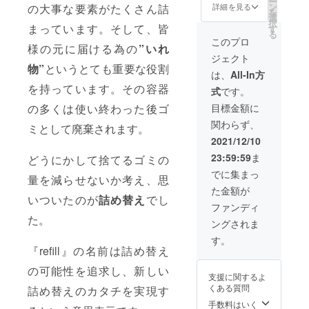
ー
円OFF
ン
の大事な要素がたくさん詰
詳細を見る
を
の9300
選
択
円(税
まっています。そして、皆
す
る
込) ※
このプロ
様の元に届ける為の
”いれ
送料無
ジェクト
料
物”
というとても重要な役割
は、
All-In方
を持っています。その容器
式
です。
の多くは使い終わった後ゴ
目標金額に
関わらず、
ミとして廃棄されます。
2021/12/10
23:59:59
ま
どうにかして捨てるゴミの
でに集まっ
量を減らせないか考え、思
た金額が
いついたのが
詰め替え
でし
ファンディ
た。
ングされま
す。
『refill』の名前は詰め替え
の可能性を追求し、新しい
支援に関するよ
くある質問
詰め替えのカタチを実現す
手数料はいく