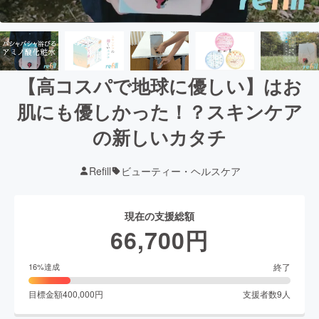
【高コスパで地球に優しい】はお
肌にも優しかった！？スキンケア
の新しいカタチ
Refill
ビューティー・ヘルスケア
現在の支援総額
66,700
円
終了
16
%達成
目標金額
400,000
円
支援者数
9
人