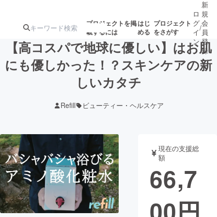
新
ロ
規
グ
会
プロジェクトを掲
はじ
プロジェクト
/
載するには
める
をさがす
イ
員
ン
登
【高コスパで地球に優しい】はお肌
録
にも優しかった！？スキンケアの新
しいカタチ
人気のプロ
注目のリ
注目の新着プロ
募集終了が近いプ
もうすぐ公開
ジェクト
ターン
ジェクト
ロジェクト
されます
Refill
ビューティー・ヘルスケア
アート・写真
音楽
現在の支援総
テクノロジー・ガジェット
ゲーム・サ
額
66,7
映像・映画
書籍・雑誌
00
円
ビジネス・起業
チャレンジ