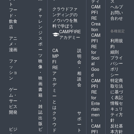
ティ
ス
ト
CAM
ヘルプ
クラウドファ
フー
チ
PFI
お問い
ンディングの
ド・
ャ
RE
合わせ
ノウハウを無
飲食
レ
Crea
料で学ぼう
店
ン
tion
各種規定
CAMPFIRE
ジ
CAM
アカデミー
アニ
ス
利用規
PFI
メ・
ポ
約
RE
漫画
ー
CA
説
細則
for
ツ
MP
明
プライ
Soci
ファ
映
FI
会
バシー
al
ッ
像
RE
・
ポリ
Goo
ショ
・
ア
相
シー
d
ン
映
カ
談
特定商
CAM
画
デ
会
取引法
PFI
ゲー
書
ミ
に基づ
RE
ム・
籍
ー
く表記
for
サー
・
と
情報セ
Ente
ビス
雑
は
キュリ
rtain
開発
誌
ク
サ
ティ方
men
出
ラ
ポ
針
t
版
ウ
ー
反社基
CAM
ビジ
ビ
ド
ト
本方針
PFI