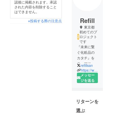
認後に掲載されます。承認
された内容を削除すること
はできません。
Refill
※投稿する際の注意点
東京都
初めてのプ
ロジェクト
です
『未来に繋
ぐ化粧品の
カタチ』を
テーマに、
refillsan
商品の企
https://www.instagram.com/refill.project.2021/
画・開発を
メッセー
しておりま
ジを送る
す。中身も
容器も化粧
品開発の全
リターンを
てに携わっ
てきた経験
選ぶ