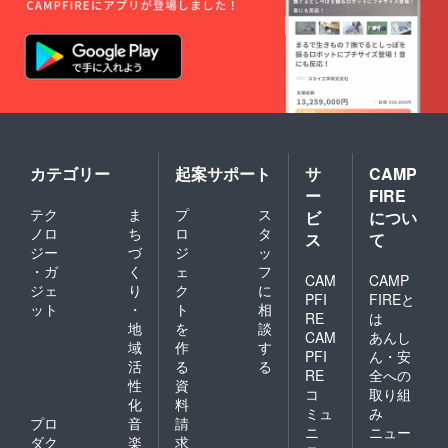
カテゴリー
起案サポート
サ
CAMP
ー
FIRE
テク
ま
プ
ス
ビ
につい
ノロ
ち
ロ
タ
ス
て
ジー
づ
ジ
ッ
・ガ
く
ェ
フ
CAM
CAMP
ジェ
り
ク
に
PFI
FIREと
ット
・
ト
相
RE
は
地
を
談
CAM
あんし
域
作
す
PFI
ん・安
活
る
る
RE
全への
性
資
コ
取り組
化
料
ミュ
み
プロ
音
請
ニ
ニュー
ダク
楽
求