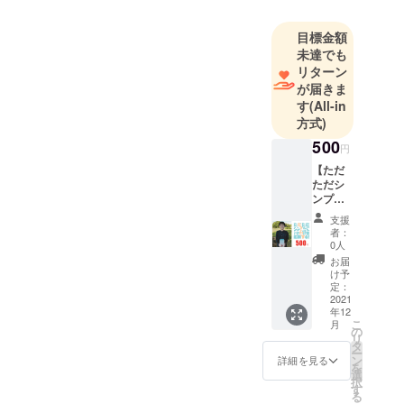
から、製造
側が本当に
目標金額
伝えたい化
未達でも
粧品を提案
リターン
していきま
が届きま
す。
す
(All-in
方式)
500
円
【ただ
ただシ
ンプル
にrefill
支援
project
者：
を応援
0人
す
お届
る！】
け予
refill
定：
project
2021
年12
は『詰
こ
月
め替え
の
リ
専用の
タ
ー
大容量
ン
詳細を見る
を
化粧
選
択
品』と
す
る
いうス