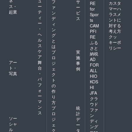
ネ
ュ
フ
サ
カスタ
RE
ス・
ー
ァ
ー
マーハ
for
起業
テ
ン
ビ
ラスメ
Spor
ィ
デ
ス
ントに
ts
ー
ィ
対する
CAM
・
ン
考え方
PFI
ヘ
グ
クッ
RE
ル
と
キーポ
ふる
ス
は
リシー
さと
ケ
プ
実
納税
ア
ロ
施
AD
アー
舞
ジ
事
FOR
ト・
台
ェ
例
ALL
写真
・
ク
HIO
パ
ト
KOS
フ
の
HI
ォ
作
JFA
ー
り
クラ
マ
方
ウド
ン
プ
統
ファ
ス
ロ
計
ン
ソー
ジ
デ
ディ
シャ
ェ
ー
ング
ル
ク
タ
mac