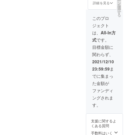
ー
円OFF
ン
詳細を見る
を
の9300
選
択
円(税
す
る
込) ※
このプロ
送料無
ジェクト
料
は、
All-In方
式
です。
目標金額に
関わらず、
2021/12/10
23:59:59
ま
でに集まっ
た金額が
ファンディ
ングされま
す。
支援に関するよ
くある質問
手数料はいく