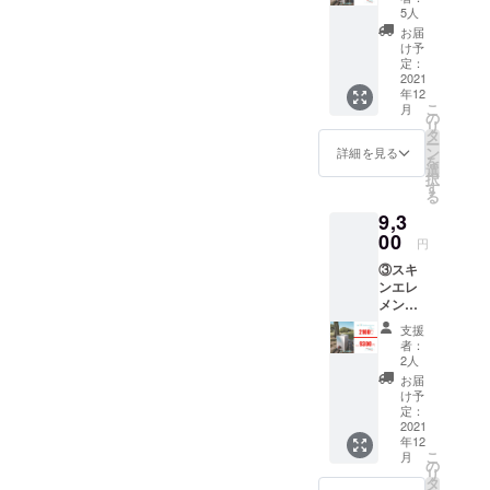
ン
めた
5人
2000ml
メッ
お届
2箱
セージ
け予
販売価
定：
をお送
格7,600
2021
りさせ
年12
円
ていた
こ
月
→1300
の
だきま
リ
円OFF
タ
す。
ー
の6300
ン
詳細を見る
を
円(税
選
択
込) ※
す
る
送料無
9,3
料
00
円
③スキ
ンエレ
メント
ロー
支援
ショ
者：
ン
2人
2000ml
お届
3箱
け予
販売価
定：
格
2021
年12
11,400
こ
月
円
の
リ
→2100
タ