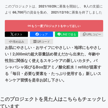
このプロジェクトは、
2021/10/29
に募集を開始し、
9
人の支援に
より
66,700
円の資金を集め、
2021/12/10
に募集を終了しました
もう一度プロジェクトをやってほしい
ポスト
シェア
LINEで送る
URLコピー
埋め込み
QRコード
お肌にやさしい・おサイフにやさしい・地球にもやさし
い！2,000mlの超大容量詰め替えだから出来た、年齢や
性別に関係なく使えるスキンケアの新しいカタチ。バ
シャバシャ浴びるBox型アミノ酸化粧水！refillが提案す
る「毎日・必要な要素を・たっぷり使用する」新しいス
キンケア習慣を是非お試し下さい。
このプロジェクトを見た人はこちらもチェックし
ています