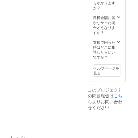
らかかります
か？
目標金額に届
かなかった場
合どうなりま
すか？
支援で困った
時はどこに相
談したらいい
ですか？
ヘルプページを
見る
このプロジェクト
の問題報告は
こち
ら
よりお問い合わ
せください
トップ
>