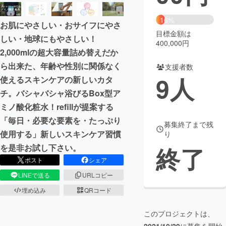
まちづくり・地域活性化
16%
お肌にやさしい・おサイフにやさ
目標金額は
しい・地球にもやさしい！
400,000円
CAMPFIRE for Social Good
CAMPFIRE Creation
2,000mlの超大容量詰め替えだか
CAMPFIREふるさと納税
machi-ya
コミュニティ
ら出来た、年齢や性別に関係なく
支援者数
9
人
使えるスキンケアの新しいカタ
チ。バシャバシャ浴びるBox型ア
ミノ酸化粧水！refillが提案する
「毎日・必要な要素を・たっぷり
募集終了まで残
使用する」新しいスキンケア習慣
り
終了
を是非お試し下さい。
ポスト
シェア
LINEで送る
URLコピー
埋め込み
QRコード
このプロジェクトは、