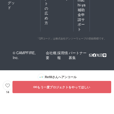
グッ
ト
hi-ya
ド
の
補助
広
金申
め
請サ
方
ポー
ト
「QRコード」は株式会社デンソーウェーブの登録商標です。
© CAMPFIRE,
会社概
採用情
パートナー
Inc.
要
報
募集
Refill
さんへアンコール
もう一度プロジェクトをやってほしい
14