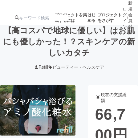
新
ロ
規
グ
会
プロジェクトを掲
はじ
プロジェクト
/
載するには
める
をさがす
イ
員
ン
登
【高コスパで地球に優しい】はお肌
録
にも優しかった！？スキンケアの新
しいカタチ
人気のプロ
注目のリ
注目の新着プロ
募集終了が近いプ
もうすぐ公開
ジェクト
ターン
ジェクト
ロジェクト
されます
Refill
ビューティー・ヘルスケア
アート・写真
音楽
現在の支援総
テクノロジー・ガジェット
ゲーム・サ
額
66,7
映像・映画
書籍・雑誌
00
円
ビジネス・起業
チャレンジ