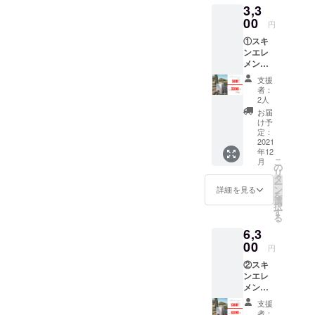
3,3
キンケ
アの新
00
円
しいカ
①スキ
タチに
ンエレ
挑戦し
メント
ていき
ロー
ます。
支援
ション
そんな
者：
2000ml
refill
2人
1箱
project
お届
販売価
へ共感
け予
格3,800
を感じ
定：
円→500
2021
てくだ
年12
円OFF
さる
こ
月
の3,300
方。応
の
リ
円(税
援して
タ
ー
込) ※
頂ける
ン
詳細を見る
を
送料無
方向け
選
択
料
のリ
す
る
ターン
6,3
です。
00
【内
円
容】
②スキ
refill代
ンエレ
表釣谷
メント
より物
ロー
凄い感
支援
ショ
謝を込
者：