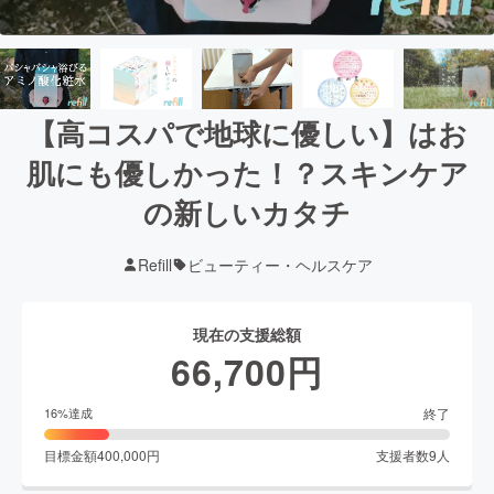
【高コスパで地球に優しい】はお
肌にも優しかった！？スキンケア
の新しいカタチ
Refill
ビューティー・ヘルスケア
現在の支援総額
66,700
円
終了
16
%達成
目標金額
400,000
円
支援者数
9
人