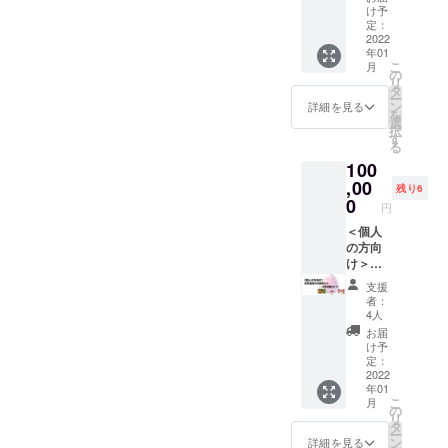
詳細は
千子が
け予
ソッド
日：
本文中
御社従
定：
につい
2022/2/
のリ
業員の
2022
てはこ
5（土）
年01
ターン
方の子
ちらか
午前10
こ
月
紹介の
育ての
の
ら
時～12
リ
項目を
お悩み
タ
⇒https:
時まで
ー
ご覧く
をとこ
ン
詳細を見る
//wm-
参加方
を
ださ
とんお
選
salon.c
法：
択
い。
聞きし
す
om/abo
zoom
る
+サンク
ます！
ut/koko
100
スメー
（10回/
ronoki/
ル、メ
社、1回
,00
） 詳細
残り6
ルマガ
あたり2
0
は本文
円
時間、
中のリ
2022年
＜個人
ターン
2月1日
の方向
紹介の
～2023
け＞世
項目を
年12月
界マ
ご覧く
支援
末まで
ザーサ
ださい
者：
の間で
ロンが
4人
開催
日程を
運営す
日：
お届
設定し
る「心
け予
2022/2/
ます）
の木・
定：
26（土
安心し
マザー
2022
）午前
年01
た子育
ズ
10時～
こ
月
て環境
ファー
の
12時ま
リ
があっ
ム」
タ
で 参加
ー
てはじ
（長野
ン
詳細を見る
方法：