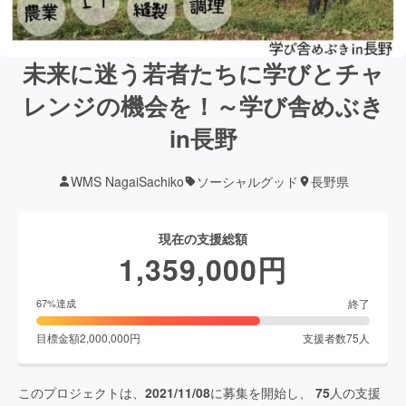
未来に迷う若者たちに学びとチャ
レンジの機会を！～学び舎めぶき
in長野
WMS NagaiSachiko
ソーシャルグッド
長野県
現在の支援総額
1,359,000
円
終了
67
%達成
目標金額
2,000,000
円
支援者数
75
人
このプロジェクトは、
2021/11/08
に募集を開始し、
75
人の支援