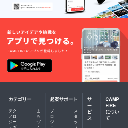
ださい
開催
日：
2022/3/
5（土）
午前10
時～12
時まで
参加方
法：
zoom
カテゴリー
起案サポート
サ
CAMP
ー
FIRE
テク
ま
プ
ス
ビ
につい
ノロ
ち
ロ
タ
ス
て
ジー
づ
ジ
ッ
・ガ
く
ェ
フ