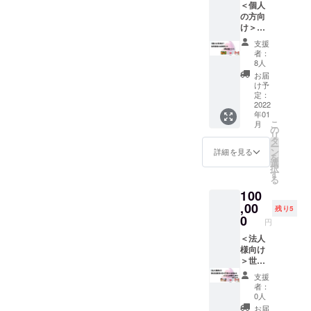
） 詳細
＜個人
回）。
ら、皆
す。 お
は本文
の方向
畑作業
さんと
話会
中のリ
け＞世
を通し
お話を
は、一
ターン
界マ
て、こ
してい
回定員5
支援
紹介の
ザーサ
れから
きま
者：
名様ま
項目を
ロンが
の生き
8人
す。子
で。
ご覧く
運営す
方、経
どもに
お届
（心の
ださい
る「心
営につ
け予
イライ
木メ
開催
の木・
いて考
定：
ラして
ソッド
日：
マザー
2022
えてい
しま
につい
2022/1/
年01
ズ
ただく
う、不
てはこ
29（土
こ
月
ファー
きっか
の
安が大
ちらか
）午前
リ
ム」
けに。
タ
きい、
ら
10時～
ー
（長野
詳細は
ン
詳細を見る
という
⇒https:
12時ま
を
市）で
本文中
選
方にぜ
//wm-
で 参加
択
採れた
のリ
す
ひご参
salon.c
方法：
る
自然栽
ターン
加いた
om/abo
zoom
100
培のお
紹介の
だけた
ut/koko
野菜
,00
項目を
らと思
残り5
ronoki/
セット
ご覧く
0
いま
） 詳細
円
を2回お
ださ
す。。
は本文
届けし
＜法人
い。
お話会
中のリ
ます
様向け
+サンク
は、一
ターン
（お届
＞世界
スメー
回定員5
紹介の
け予定
マザー
ル、メ
名様ま
項目を
支援
時期
サロン
ルマガ
で。
者：
ご覧く
夏・
代表の
0人
（心の
ださい
秋）。
永井佐
木メ
お届
開催