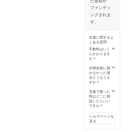
た金額が
態では
大切に
なく、
したい
ファンディ
ゆるめ
ことは
ングされま
ること
何か、
ではじ
「心の
す。
めて本
木メ
来の力
ソッ
が発揮
ド」を
支援に関するよ
できる
お伝え
くある質問
ように
しなが
なりま
ら、皆
手数料はいく
す。
さんと
らかかります
（心の
お話を
か？
木メ
してい
ソッド
きま
目標金額に届
につい
す。子
かなかった場
てはこ
どもに
合どうなりま
ちらか
イライ
すか？
ら
ラして
⇒https:
しま
支援で困った
//wm-
う、不
時はどこに相
salon.c
安が大
談したらいい
om/abo
きい、
ですか？
ut/koko
という
ronoki/
方にぜ
ヘルプページを
） 対象
ひご参
見る
は18歳
加いた
以上。
だけた