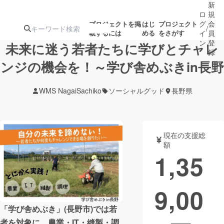
新
ロ
規
グ
会
プロジェクトを掲
はじ
プロジェクト
/
載するには
める
をさがす
イ
員
ン
登
未来に迷う若者たちに学びとチャレ
録
ンジの機会を！～学び舎めぶきin長野
人気のプロ
注目のリ
注目の新着プロ
募集終了が近いプ
もうすぐ公開
WMS NagaiSachiko
ソーシャルグッド
長野県
ジェクト
ターン
ジェクト
ロジェクト
されます
アート・写真
音楽
現在の支援総
額
1,35
テクノロジー・ガジェット
ゲーム・サ
9,00
映像・映画
書籍・雑誌
「学び舎めぶき」(長野市)では若
ビジネス・起業
チャレンジ
者を対象に、農業・IT・縫製・調