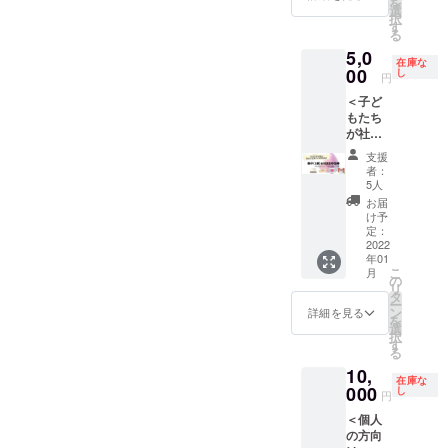
を
めて、
市）で
選
zoom
択
仕事に
採れた
す
る
も全力
自然栽
5,0
を注ぐ
培のお
在庫な
ことが
野菜
00
し
円
できる
セット
＜子ど
ように
を4回お
もたち
なりま
届けし
が社会
す。子
ます
で安心
育ても
（お届
支援
して生
仕事も
け予定
者：
きてい
心穏や
時期
5人
くため
かに両
夏・
お届
のQ&A
立でき
秋）。
け予
＞冊子
るよ
詳細は
定：
（https:
2022
う、従
本文中
年01
//wm-
業員の
のリ
こ
月
salon.c
方から
ターン
の
リ
om/wp/
のご相
紹介の
タ
ー
wp-
談をオ
項目を
ン
詳細を見る
を
content
ンライ
ご覧く
選
択
/upload
ン
ださ
す
る
s/2021/
(ZOOM)
い。
10,
02/1d18
でお聞
+サンク
在庫な
772b7c
000
きしま
スメー
し
円
8e7726
す。業
ル、メ
＜個人
399e5f
績アッ
ルマガ
の方向
600568
プのた