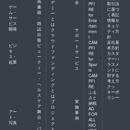
画
デ
会
取引法
PFI
ゲー
書
ミ
に基づ
RE
ム・
籍
ー
く表記
for
サー
・
と
情報セ
Ente
ビス
雑
は
キュリ
rtain
開発
誌
ク
サ
ティ方
men
出
ラ
ポ
針
t
版
ウ
ー
反社基
CAM
ビジ
ビ
ド
ト
本方針
PFI
ネ
ュ
フ
サ
カスタ
RE
ス・
ー
ァ
ー
マーハ
for
起業
テ
ン
ビ
ラスメ
Spor
ィ
デ
ス
ントに
ts
ー
ィ
対する
CAM
・
ン
考え方
PFI
ヘ
グ
クッ
RE
ル
と
キーポ
ふる
ス
は
リシー
さと
ケ
プ
実
納税
ア
ロ
施
AD
アー
舞
ジ
事
FOR
ト・
台
ェ
例
ALL
写真
・
ク
HIO
パ
ト