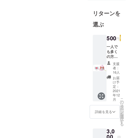
内外の仲間
と事業を展
リターンを
開中
学び舎めぶ
選ぶ
きクト/心の
木を育むオ
500
円
ンライン家
一人で
庭教師
も多く
MEBUKI
の方と
考える
支援
きっか
者：
けを作
16人
りたい
お届
と思
け予
い、500
定：
円のワ
2021
年12
ンコイ
こ
月
ン枠を
の
リ
設けま
タ
ー
した。
ン
詳細を見る
を
心を込
選
択
めてサ
す
る
ンクス
3,0
メール
をお送
00
円