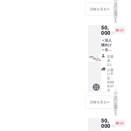
安が大
リ
子に貴
う～へ
タ
ことは
きい、
ー
社名を
の参加
ン
何か、
詳細を見る
という
を
掲載し
券をご
選
「心の
方にぜ
択
ます。
提供し
す
木メ
ひご参
る
詳細は
ます。
ソッ
加いた
50,
本文中
子ども
ド」を
だけた
残り3
のリ
000
が社会
お伝え
らと思
円
ターン
に出て
しなが
いま
＜法人
紹介の
から安
ら、皆
す。 お
様向け
項目を
心して
さんと
話会
＞企業
ご覧く
生きて
お話を
は、一
研修に
ださ
いくた
してい
回定員5
支援
心の
い。 ※
めに、
きま
者：
名様ま
木・マ
ご支援
今、私
2人
す。子
で。
ザーズ
の際、
たちに
どもに
お届
（心の
ファー
必ず備
できる
け予
イライ
木メ
ム（長
考欄に
定：
ことは
ラして
ソッド
野市松
2022
掲載希
何か、
しま
につい
年01
代町、
望の社
大切に
う、不
てはこ
こ
月
川中
名をご
の
したい
安が大
ちらか
リ
島）を
記入く
タ
ことは
きい、
ら
ー
お貸し
ださ
ン
何か、
詳細を見る
という
⇒https:
を
する
い。
選
「心の
方にぜ
//wm-
択
他、研
+サンク
す
木メ
ひご参
salon.c
る
修をア
スメー
ソッ
加いた
om/abo
50,
レンジ
ル、メ
ド」を
だけた
ut/koko
残り2
します
000
ルマガ
お伝え
らと思
円
ronoki/
（１
しなが
いま