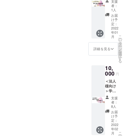
いくた
生きて
支援
して生
冊お届
めに、
いける
者：
きてい
けする
今、私
1人
ように
くため
他、お
たちに
なるた
お届
のQ&A
話会～
できる
け予
めに、
＞冊子
これか
定：
ことは
「今」
（https:
2022
らの子
何か、
できる
年01
//wm-
育てを
大切に
ことを
こ
月
salon.c
考えよ
の
したい
考える
リ
om/wp/
う～へ
タ
ことは
きっか
ー
wp-
の参加
ン
何か、
詳細を見る
けにし
を
content
券をご
選
「心の
ていた
択
/upload
提供し
す
木メ
だけた
る
s/2021/
ます。
ソッ
らと思
10,
02/1d18
子ども
ド」を
いま
772b7c
000
が社会
お伝え
す。 詳
円
8e7726
に出て
しなが
細は本
＜法人
399e5f
から安
ら、皆
文中の
様向け
600568
心して
さんと
リター
＞学び
641f.pd
生きて
お話を
ン紹介
舎めぶ
f） を1
いくた
してい
の項目
支援
き専用
冊お届
めに、
きま
者：
をご覧
ペー
けする
今、私
8人
す。子
くださ
ジ・専
他、お
たちに
どもに
お届
い +サ
用サイ
話会～
できる
け予
イライ
ンクス
ト、学
これか
定：
ことは
ラして
メー
び舎め
2022
らの子
何か、
しま
ル、メ
年02
ぶきの
育てを
大切に
う、不
ルマガ
こ
月
案内冊
考えよ
の
したい