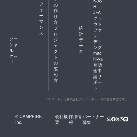
KOS
フ
の
HI
ォ
作
JFA
ー
り
クラ
マ
方
ウド
ン
プ
統
ファ
ス
ロ
計
ン
ソー
ジ
デ
ディ
シャ
ェ
ー
ング
ル
ク
タ
mac
グッ
ト
hi-ya
ド
の
補助
広
金申
め
請サ
方
ポー
ト
「QRコード」は株式会社デンソーウェーブの登録商標です。
© CAMPFIRE,
会社概
採用情
パートナー
Inc.
要
報
募集