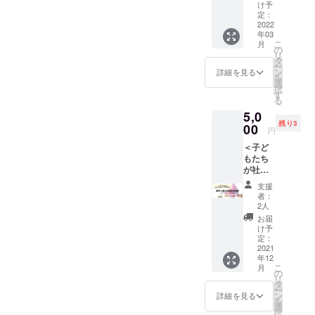
のQ&A
（割引
どうし
け予
＞冊子
券有効
定：
たら良
（https:
2022
期間～
いか
年03
//wm-
2022年
な？、
こ
月
salon.c
12月31
の
何かで
リ
om/wp/
日ま
タ
きるこ
ー
wp-
で）
ン
とはな
詳細を見る
を
content
+サンク
選
いか
択
/upload
スメー
す
な？と
る
s/2021/
ル、メ
考えて
5,0
02/1d18
ルマガ
いる方
残り3
772b7c
00
詳細は
はぜ
円
8e7726
本文中
ひ！
＜子ど
399e5f
のリ
（最低
もたち
600568
ターン
配信期
が社会
641f.pd
紹介の
間：
で安心
f） を1
項目を
2021年
支援
して生
冊お届
ご覧く
12月末
者：
きてい
けする
ださい
2人
～2024
くため
他、冊
年12月
お届
のQ&A
子に書
け予
末 以
＞冊子
かれて
定：
後も継
（https:
2021
いる内
続して
年12
//wm-
容につ
配信予
こ
月
salon.c
いての
の
定）
リ
om/wp/
解説動
タ
ー
wp-
画をお
ン
詳細を見る
を
content
届けし
選
択