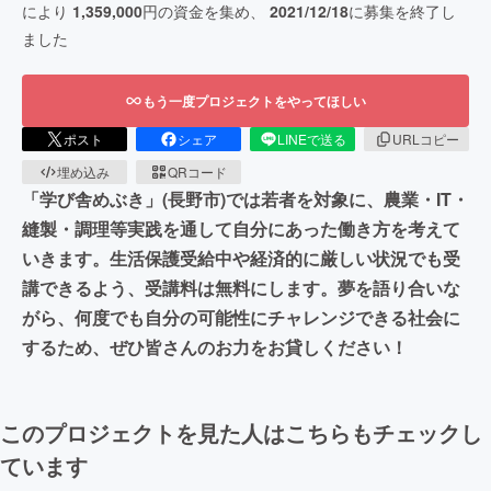
により
1,359,000
円の資金を集め、
2021/12/18
に募集を終了し
ました
もう一度プロジェクトをやってほしい
ポスト
シェア
LINEで送る
URLコピー
埋め込み
QRコード
「学び舎めぶき」(長野市)では若者を対象に、農業・IT・
縫製・調理等実践を通して自分にあった働き方を考えて
いきます。生活保護受給中や経済的に厳しい状況でも受
講できるよう、受講料は無料にします。夢を語り合いな
がら、何度でも自分の可能性にチャレンジできる社会に
するため、ぜひ皆さんのお力をお貸しください！
このプロジェクトを見た人はこちらもチェックし
ています