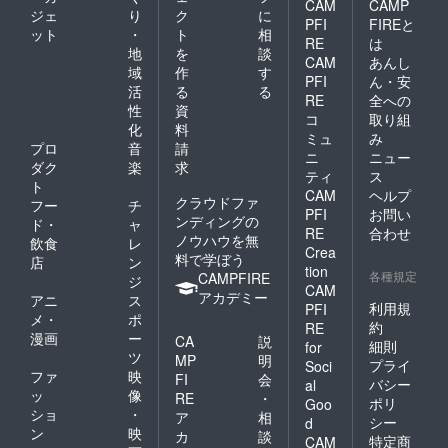
CAM
CAMP
ジェ
り
ク
に
PFI
FIREと
ット
・
ト
相
RE
は
地
を
談
CAM
あんし
域
作
す
PFI
ん・安
活
る
る
RE
全への
性
資
コ
取り組
化
料
ミュ
み
プロ
音
請
ニ
ニュー
ダク
楽
求
ティ
ス
ト
CAM
ヘルプ
クラウドファ
フー
チ
PFI
お問い
ンディングの
ド・
ャ
RE
合わせ
ノウハウを無
飲食
レ
Crea
料で学ぼう
店
ン
tion
各種規定
CAMPFIRE
ジ
CAM
アカデミー
アニ
ス
利用規
PFI
メ・
ポ
約
RE
漫画
ー
CA
説
細則
for
ツ
MP
明
プライ
Soci
ファ
映
FI
会
バシー
al
ッ
像
RE
・
ポリ
Goo
ショ
・
ア
相
シー
d
ン
映
カ
談
特定商
CAM