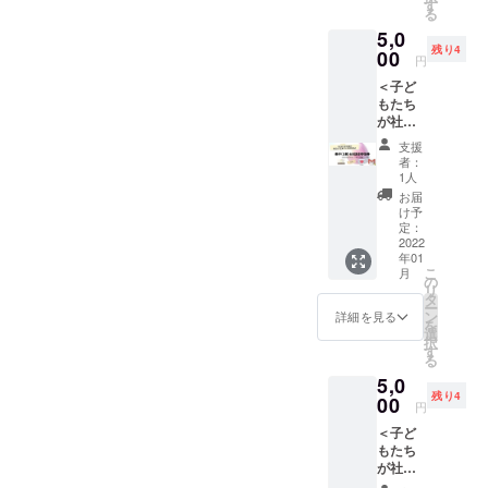
/upload
ます。
す
る
s/2021/
食事、
5,0
02/1d18
お金、
残り4
772b7c
00
仕事、
円
8e7726
性につ
＜子ど
399e5f
いて、
もたち
600568
子ども
が社会
641f.pd
たちに
で安心
f） を1
どう伝
支援
して生
冊お届
える
者：
きてい
けする
か、
1人
くため
他、お
日々の
お届
のQ&A
話会～
生活の
け予
＞冊子
これか
定：
中で大
（https:
2022
らの子
切にし
年01
//wm-
育てを
たいこ
こ
月
salon.c
考えよ
の
とにつ
リ
om/wp/
う～へ
タ
いてお
ー
wp-
の参加
ン
伝えし
詳細を見る
を
content
券をご
選
ます。
択
/upload
提供し
す
合計30
る
s/2021/
ます。
分程の
5,0
02/1d18
子ども
予定で
残り4
772b7c
00
が社会
す。子
円
8e7726
に出て
どもた
＜子ど
399e5f
から安
ちが安
もたち
600568
心して
心して
が社会
641f.pd
生きて
社会で
で安心
f） を1