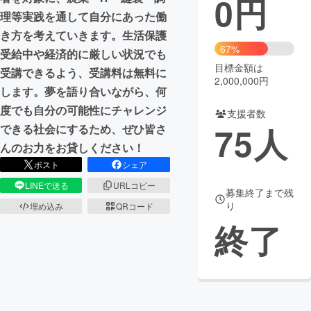
0
円
理等実践を通して自分にあった働
まちづくり・地域活性化
き方を考えていきます。生活保護
67%
受給中や経済的に厳しい状況でも
目標金額は
CAMPFIRE for Social Good
CAMPFIRE Creation
受講できるよう、受講料は無料に
2,000,000円
CAMPFIREふるさと納税
machi-ya
コミュニティ
します。夢を語り合いながら、何
度でも自分の可能性にチャレンジ
支援者数
75
人
できる社会にするため、ぜひ皆さ
んのお力をお貸しください！
ポスト
シェア
LINEで送る
URLコピー
募集終了まで残
り
埋め込み
QRコード
終了