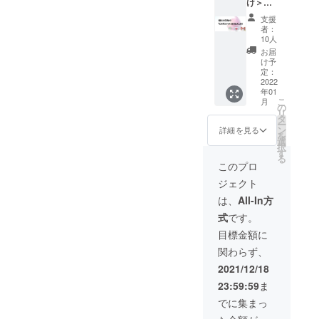
け＞永
641f.pd
めには
井佐千
f） を1
まずは
支援
子がお
冊お届
家庭か
者：
伝えし
けする
ら！（5
10人
ている
他、お
社様ま
お届
「心の
話会～
で） 詳
け予
木メ
これか
定：
細は本
ソッ
2022
らの子
文中の
年01
ド」を2
育てを
リター
こ
月
時間、
考えよ
の
ン紹介
リ
マン
う～へ
タ
の項目
ー
ツーマ
の参加
ン
をご覧
詳細を見る
を
ンでお
券をご
選
くださ
択
伝えし
提供し
す
い。
る
ます。
ます。
+サンク
このプロ
目指す
子ども
スメー
ジェクト
のは、
が社会
ル＆メ
からだ
に出て
ルマガ
は、
All-In方
も心も
から安
式
です。
ゆるめ
心して
るこ
生きて
目標金額に
と。が
いくた
関わらず、
んばら
めに、
ねば！
今、私
2021/12/18
こうし
たちに
23:59:59
ま
なけれ
できる
ば！と
ことは
でに集まっ
いう状
何か、