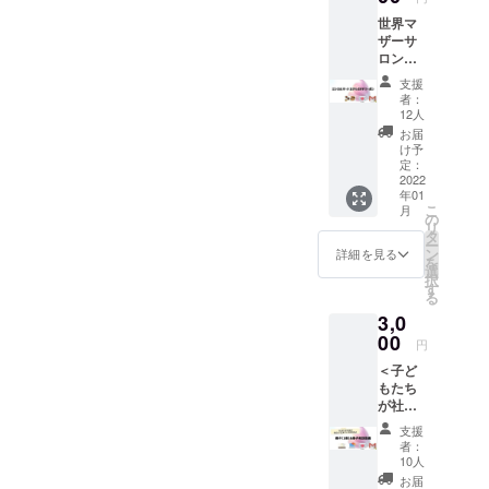
りする
世界マ
他、毎
ザーサ
月1回、
ロンが
今の社
扱う商
会にお
支援
品が買
ける子
者：
える
どもた
12人
「エシ
ちの現
お届
カル
状、こ
け予
マー
れから
定：
ト」の
2022
の社会
年01
10%割
に必要
こ
月
引券を1
な力、
の
リ
枚お届
学び舎
タ
ー
けしま
めぶき
ン
詳細を見る
を
す。
の活動
選
択
https://
の様子
す
る
ethical-
等を
3,0
mart.co
テーマ
m/colle
00
にお届
円
ctions/f
けしま
＜子ど
ood 今
す！
もたち
後も取
（末日
が社会
り扱い
配信予
で安心
商品を
定）。
支援
して生
増やし
何かや
者：
きてい
ていき
りたい
10人
くため
ます！
けど、
お届