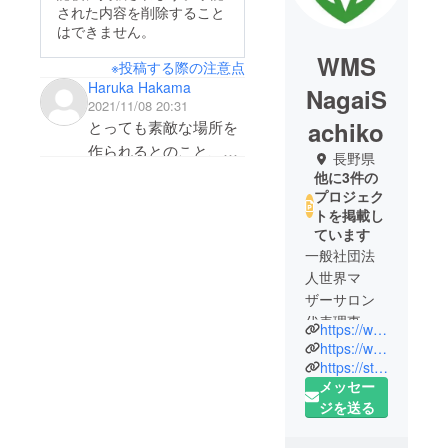
された内容を削除すること
はできません。
WMS
※投稿する際の注意点
Haruka Hakama
NagaiS
2021/11/08 20:31
achiko
とっても素敵な場所を
作られるとのこと、本
長野県
当にすごいプロジェク
他に3件の
プロジェク
トだと思います！
トを掲載し
日本中に「学び舎めぶ
ています
き」のような優しい場
一般社団法
所が出来たら良いなぁ
人世界マ
と思います。
ザーサロン
心から応援していま
代表理事
https://wm-salon.com/
す！
誰もが自分
https://www.manabiya-mebuki.com/
で「大丈
https://studysupport30.com/
メッセー
夫」と思え
ジを送る
る心を育め
るよう、国