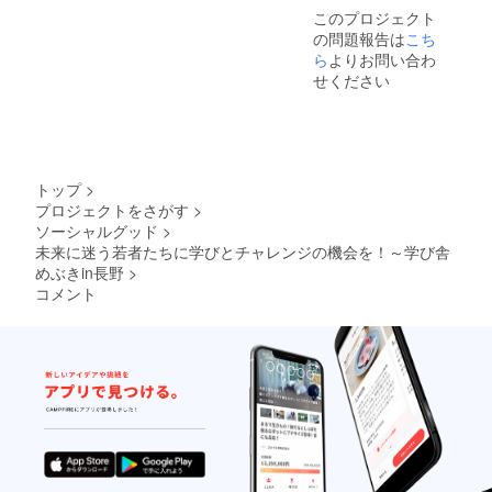
詳細は
らと思
このプロジェクト
本文中
いま
の問題報告は
こち
のリ
す。 お
ターン
ら
よりお問い合わ
話会
紹介の
は、一
せください
項目を
回定員5
ご覧く
名様ま
ださ
で。
い。
（心の
+サンク
木メ
スメー
ソッド
トップ
>
ル、メ
につい
プロジェクトをさがす
>
ルマガ
てはこ
ソーシャルグッド
>
ちらか
未来に迷う若者たちに学びとチャレンジの機会を！～学び舎
ら
⇒https:
めぶきin長野
>
//wm-
コメント
salon.c
om/abo
ut/koko
ronoki/
） 詳細
は本文
中のリ
ターン
紹介の
項目を
ご覧く