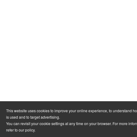
This website uses cookies to improve your online experience, to understand h
is used and to target advertising.
You can revisit your cookie settings at any time on your browser. For more info
refer to
our policy
.