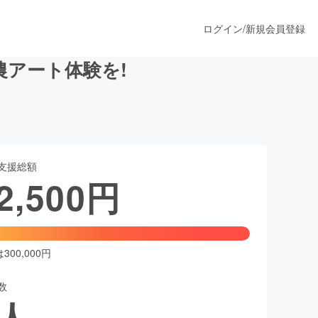
ログイン
/
新規会員登録
農アート体験を!
うすぐ公開されます
支援総額
プロダクト
2,500
円
ファッション
スポーツ
00,000円
数
ア
ソーシャルグッド
人