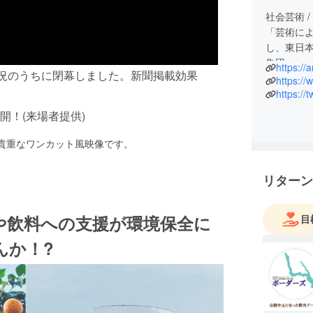
社会芸術 
「芸術によ
し、東日
集団。
https://
盛況のうちに閉幕しました。新聞掲載効果
ウルスと
は「国」
https://
は人々の
！(来場者提供)
ンゴロイ
文人へと
 貴重なワンカット風映像です。
ことと思
ルス（渦
リターン
ところに
そのよう
や飲料への支援が環境保全に
目
んか！?