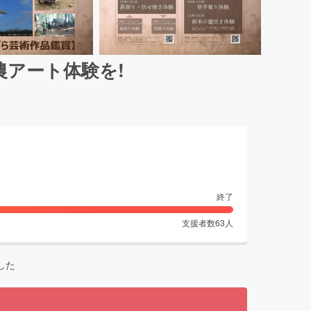
農アート体験を!
終了
支援者数
63
人
した