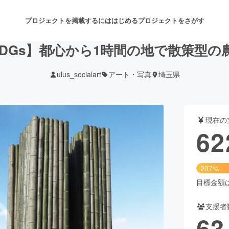
プロジェクトを掲載するには
はじめる
プロジェクトをさがす
DGs】都心から1時間の地で散策型の
ulus_socialart
アート・写真
埼玉県
注目のリターン
注目の新着プロジェクト
募集終了が近いプロジェクト
も
現在の
音楽
舞台・パフォーマンス
62
ゲーム・サービス開発
フード・飲食店
207%
書籍・雑誌出版
アニメ・漫画
目標金額は3
支援者
チャレンジ
ビューティー・ヘルスケ
63