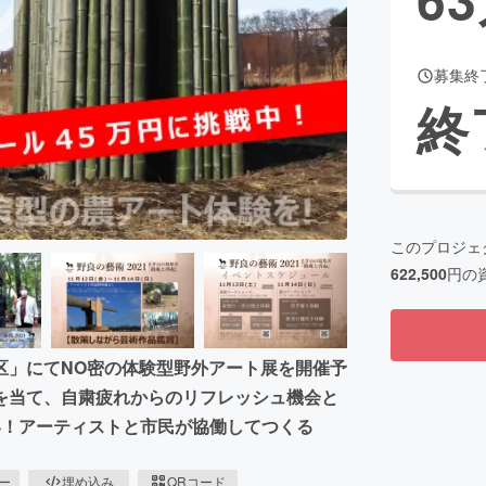
募集終
CAMPFIRE for Social Good
CAMPFIRE Creation
終
CAMPFIREふるさと納税
machi-ya
コミュニティ
このプロジェ
622,500
円の
区」にてNO密の体験型野外アート展を開催予
を当て、自粛疲れからのリフレッシュ機会と
い！アーティストと市民が協働してつくる
ピー
埋め込み
QRコード