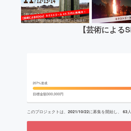
【芸術によるS
207
%達成
目標金額
300,000
円
このプロジェクトは、
2021/10/22
に募集を開始し、
63