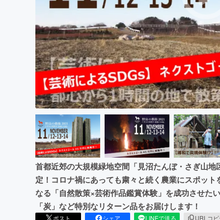
まちづくり・地域活性化
首都近郊の大規模緑地空間「見沼たんぼ・さぎ山地
定！コロナ禍にあっても粛々と続く農業にスポット
なる「自然散策×芸術作品鑑賞体験」を成功させた
「炭」など特別なリターン品をお届けします！
ポスト
シェア
LINEで送る
URLコ