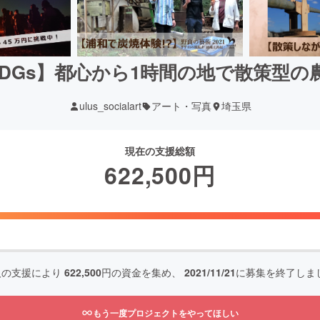
DGs】都心から1時間の地で散策型の
ulus_socialart
アート・写真
埼玉県
現在の支援総額
622,500
円
人の支援により
622,500
円の資金を集め、
2021/11/21
に募集を終了しま
もう一度プロジェクトをやってほしい