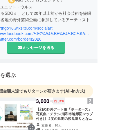
/ ユニット・ウルス
るSDGｓ」として20年以上前から社会芸術を提唱
本各地の野外芸術企画に参加しているアーティスト
artngo16.wixsite.com/socialart
は古代モンゴルでは「人の渦」、現代モンゴル語で
https://www.facebook.com/%E7%A4%BE%E4%BC%9A%E8%8A%B8%E8%A1%93-523129824744328/
を意味します。国境を持たない遊牧民にとって国と
twitter.com/borders2020
集合体、すなわち「人の渦」だということです。モ
メッセージを送る
ドの移動によって遊牧民の精神は列島に定住した縄
伝えられ現代の私たちの記憶の奥底にも宿っている
われます。現代社会の寸断された境界線をこえ、ウ
）として人が集まり創造性の共有から発信していく
を選ぶ
、信頼に満ちた社会の扉が開かれるのではないか。
に考え、活動するアーティスト集団です。
標金額未達でもリターンが届きます
(All-in方式)
3,000
円
残り
20
【幻の野外アート展「ボーダーズ」
写真集・チラシ(浦和市地形図マップ
付き)】 2度の延期の後見送りとなっ
たさいたま国際芸術祭2020。 そこ
支援者：10人
で展開するはずであった社会芸術 /