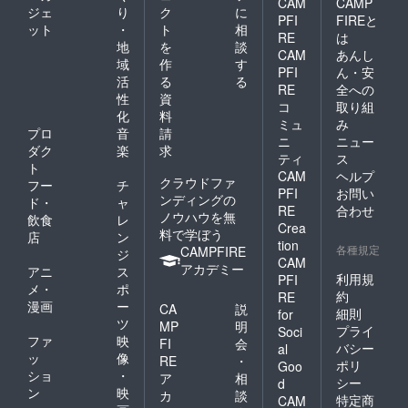
CAM
CAMP
ジェ
り
ク
に
PFI
FIREと
ット
・
ト
相
RE
は
地
を
談
CAM
あんし
域
作
す
PFI
ん・安
活
る
る
RE
全への
性
資
コ
取り組
化
料
ミュ
み
プロ
音
請
ニ
ニュー
ダク
楽
求
ティ
ス
ト
CAM
ヘルプ
クラウドファ
フー
チ
PFI
お問い
ンディングの
ド・
ャ
RE
合わせ
ノウハウを無
飲食
レ
Crea
料で学ぼう
店
ン
tion
各種規定
CAMPFIRE
ジ
CAM
アカデミー
アニ
ス
利用規
PFI
メ・
ポ
約
RE
漫画
ー
CA
説
細則
for
ツ
MP
明
プライ
Soci
ファ
映
FI
会
バシー
al
ッ
像
RE
・
ポリ
Goo
ショ
・
ア
相
シー
d
ン
映
カ
談
特定商
CAM