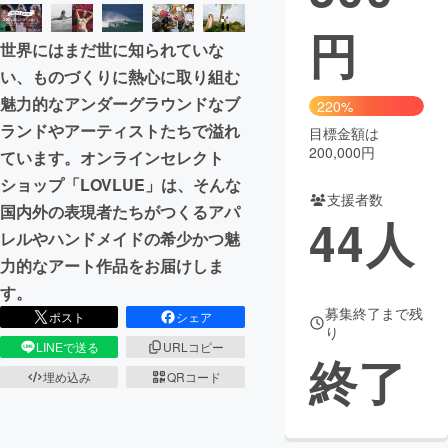
円
まちづくり・地域活性化
世界にはまだ世に知られていな
い、ものづくりに熱心に取り組む
CAMPFIRE for Social Good
CAMPFIRE Creation
魅力的なアンダーグラウンドなブ
220%
CAMPFIREふるさと納税
machi-ya
コミュニティ
ランドやアーティストたちで溢れ
目標金額は
200,000円
ています。オンラインセレクト
ショップ「LOVLUE」は、そんな
支援者数
国内外の表現者たちがつくるアパ
44
人
レルやハンドメイドの希少かつ魅
力的なアート作品をお届けしま
す。
募集終了まで残
ポスト
シェア
り
LINEで送る
URLコピー
終了
埋め込み
QRコード