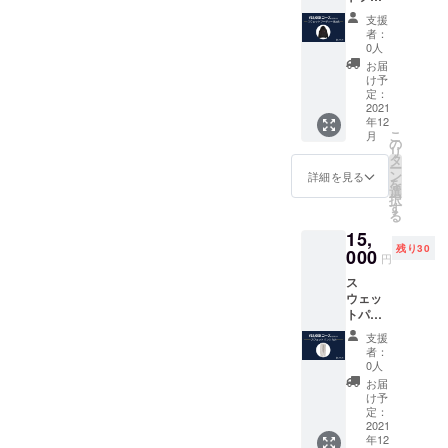
カード
さい。
ディー
【素
●LOVL
（※ニッ
支援
[Black]
材】
UEオ
クネー
者：
✔︎ ユニ
コット
フィ
0人
ム可）
セック
ン98％ /
シャル
お届
ス ✔︎ 14
ポリエ
サイト
け予
オンス
ステル
定：
に支援
と非常
2021
2％
してい
年12
に重
【サイ
ただい
こ
月
く、
ズ】S,
の
た方の
リ
10°Cの
M, L, XL
タ
名前 ※
ー
低温で
サイズ
ン
支援
詳細を見る
を
も暖か
表をご
選
時、必
択
さを提
確認く
す
ず備考
る
供しま
ださい"
欄にご
15,
す。 ✔︎
●LOVL
希望の
残り30
シュリ
000
UEから
お名前
円
ンクフ
感謝の
をご記
ス
リー
メッ
入くだ
ウェッ
（縮ま
セージ
さい。
トパン
ない）
付きの
（※ニッ
ツ
【素
ポスト
クネー
支援
[Ash] ✔︎
材】
カード
ム可）
者：
ユニ
コット
●LOVL
0人
セック
ン98％ /
UEオ
お届
ス ✔︎ 14
ポリエ
フィ
け予
オンス
ステル
定：
シャル
と非常
2021
2％
サイト
年12
に重
【サイ
に支援