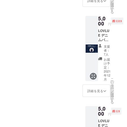
ン
詳細を見る
を
シャル
選
択
サイト
す
る
に支援
5,0
してい
残り23
ただい
00
円
た方の
LOVLU
名前 ※
E デニ
支援
ムバッ
時、必
グ
ず備考
支援
[Navy]
欄にご
者：
✔︎ やわ
希望の
7人
らかい
お名前
お届
13ozデ
をご記
け予
ニム素
入くだ
定：
材 ✔︎ ユ
2021
さい。
年12
ニセッ
（※ニッ
こ
月
クス ✔︎
クネー
の
リ
A4サイ
ム可）
タ
ー
ズ・
ン
詳細を見る
を
ノート
選
択
パソコ
す
る
ン収納
5,0
可能 ✔︎
残り3
タオル
00
円
や着替
LOVLU
えなど
E デニ
アウト