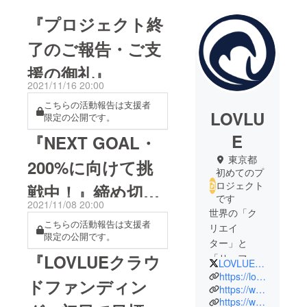
『プロジェクト終
了のご報告・ご支
援の御礼』
2021/11/16 20:00
こちらの活動報告は支援者
LOVLU
限定の公開です。
E
『NEXT GOAL・
東京都
200%に向けて挑
初めてのプ
ロジェクト
戦中！』締め切り
です
2021/11/08 20:00
まで残り7日間と
世界の「ク
こちらの活動報告は支援者
リエイ
限定の公開です。
なりました。
ター」と
『LOVLUEクラウ
「サーフ・
LOVLUETOKYO
ストリー
https://lovlue.com/
ドファンディン
ト・アート
https://www.instagram.com/lovluetokyo/
https://www.facebook.com/Lovlue-Shop-109118564696230
のカル