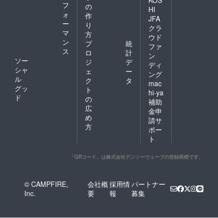
フ
の
HI
ォ
作
JFA
ー
り
クラ
マ
方
ウド
ン
プ
統
ファ
ス
ロ
計
ン
ソー
ジ
デ
ディ
シャ
ェ
ー
ング
ル
ク
タ
mac
グッ
ト
hi-ya
ド
の
補助
広
金申
め
請サ
方
ポー
ト
「QRコード」は株式会社デンソーウェーブの登録商標です。
© CAMPFIRE,
会社概
採用情
パートナー
Inc.
要
報
募集