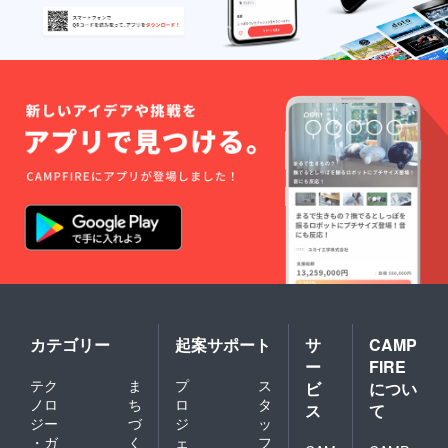
カテゴリー
起案サポート
サ
CAMP
ー
FIRE
テク
ま
プ
ス
ビ
につい
ノロ
ち
ロ
タ
ス
て
ジー
づ
ジ
ッ
・ガ
く
ェ
フ