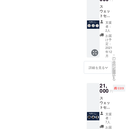
ンクフ
サイズ
ス
リー
表をご
ウェッ
（縮ま
確認く
トセッ
ない）
ださい"
トアッ
✔︎ウエ
●LOVL
支援
プ[Ash]
スト
UEから
者：
備考欄
は、ド
感謝の
2人
にお好
ロース
メッ
お届
きな組
トリン
セージ
け予
み合わ
グタイ
定：
付きの
せをご
2021
プ 【素
ポスト
年12
記入く
材】
カード
こ
月
ださ
コット
の
●LOVL
リ
い。 ①
ン100%
タ
UEオ
ー
シャツ
【サイ
ン
フィ
詳細を見る
を
orフー
ズ】S,
選
シャル
択
ディー
M, L, XL
す
サイト
る
②トッ
サイズ
に支援
21,
プスの
表をご
してい
残り23
サイズ
000
確認く
ただい
円
③ボト
ださい"
た方の
ス
ムのサ
●LOVL
名前 ※
ウェッ
イズ
UEから
支援
トセッ
●LOVL
感謝の
時、必
トアッ
UEから
メッ
ず備考
支援
プ
感謝の
セージ
欄にご
者：
[Black]
メッ
付きの
7人
希望の
備考欄
セージ
ポスト
お名前
お届