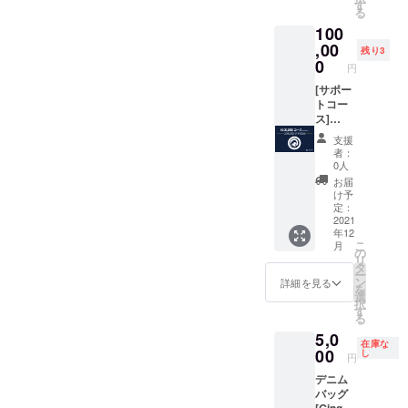
他、現
サイト
す
る
在取り
に支援
100
扱って
してい
いる商
,00
ただい
残り3
品の中
た方の
0
円
から抜
名前 ※
粋いた
[サポー
支援
しま
トコー
時、必
す。 備
ス]
ず備考
考欄へ
LOVLU
欄にご
支援
ご希望
Eのおす
希望の
者：
サイズ
すめ5点
お名前
0人
をご記
セット
をご記
お届
入くだ
お届け
入くだ
け予
さい。
内容
さい。
定：
①トッ
は、
2021
（※ニッ
年12
プスの
LOVLU
クネー
こ
月
サイズ
Eオリジ
ム可）
の
リ
(S, M, L,
ナルの
タ
ー
XL) ②
プロダ
ン
詳細を見る
を
ボトム
クト
選
択
のサイ
他、現
す
る
ズ (S,
在取り
5,0
M, L,
扱って
在庫な
XL)
いる商
00
し
円
●LOVL
品の中
デニム
UEから
から抜
バッグ
感謝の
粋いた