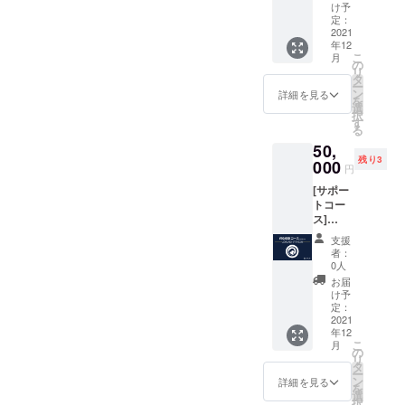
にお好
付きの
カード
け予
をご記
きな組
ポスト
定：
●LOVL
入くだ
み合わ
2021
カード
UEオ
さい。
年12
せをご
●LOVL
フィ
（※ニッ
こ
月
記入く
UEオ
の
シャル
クネー
リ
ださ
フィ
タ
サイト
ム可）
ー
い。 ①
シャル
ン
に支援
詳細を見る
を
シャツ
サイト
選
してい
択
orフー
に支援
す
ただい
る
ディー
してい
た方の
50,
②トッ
ただい
名前 ※
残り3
プスの
000
た方の
支援
円
サイズ
名前 ※
時、必
[サポー
③ボト
支援
ず備考
トコー
ムのサ
時、必
欄にご
ス]
イズ
ず備考
希望の
LOVLU
●LOVL
欄にご
お名前
支援
Eのおす
UEから
希望の
をご記
者：
すめ3点
感謝の
お名前
0人
入くだ
セット
メッ
をご記
さい。
お届
お届け
セージ
入くだ
け予
（※ニッ
内容
付きの
定：
さい。
クネー
は、
2021
ポスト
（※ニッ
ム可）
年12
LOVLU
カード
クネー
こ
月
Eオリジ
●LOVL
の
ム可）
リ
ナルの
UEオ
タ
ー
プロダ
フィ
ン
詳細を見る
を
クト
シャル
選
択