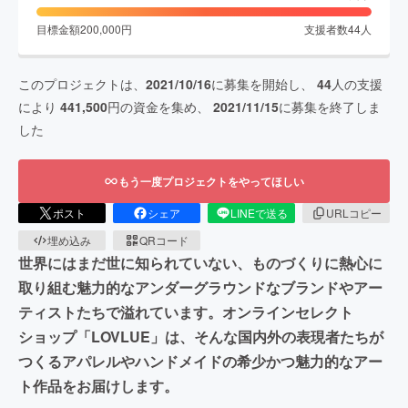
目標金額
200,000
円
支援者数
44
人
このプロジェクトは、
2021/10/16
に募集を開始し、
44
人の支援
により
441,500
円の資金を集め、
2021/11/15
に募集を終了しま
した
もう一度プロジェクトをやってほしい
ポスト
シェア
LINEで送る
URLコピー
埋め込み
QRコード
世界にはまだ世に知られていない、ものづくりに熱心に
取り組む魅力的なアンダーグラウンドなブランドやアー
ティストたちで溢れています。オンラインセレクト
ショップ「LOVLUE」は、そんな国内外の表現者たちが
つくるアパレルやハンドメイドの希少かつ魅力的なアー
ト作品をお届けします。