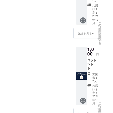
感謝の
1人
まる様な、
メッ
お届
生活の中に
セージ
け予
付きの
定：
楽しみが増
ポスト
2021
える様な、
年12
カード
こ
月
そんなサー
●LOVL
の
リ
UEオ
タ
ビスを届け
ー
フィ
ン
詳細を見る
続けたく
を
シャル
選
択
サイト
「LOVLUE」
す
る
に支援
を立ち上げ
1,0
してい
ました。
ただい
00
円
た方の
コット
名前 ※
ントー
支援
ト
時、必
●LOVL
ず備考
支援
UEから
欄にご
者：
感謝の
希望の
7人
メッ
お名前
お届
セージ
をご記
け予
付きの
入くだ
定：
ポスト
2021
さい。
年12
カード
（※ニッ
こ
月
●LOVL
クネー
の
リ
UEオ
ム可）
タ
ー
フィ