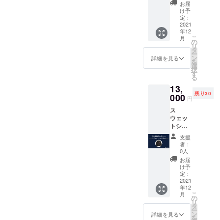
ス ✔︎ 14
デザイ
●LOVL
お届
オンス
ン 【素
UEオ
け予
と非常
材】
定：
フィ
に重
2021
100%
シャル
年12
く、
コット
サイト
こ
月
10°Cの
ン 【サ
の
に支援
リ
低温で
イズ】
タ
してい
ー
も暖か
S, M, L,
ン
ただい
詳細を見る
を
さを提
XL サイ
選
た方の
択
供しま
ズ表を
す
名前 ※
る
す。 ✔︎
ご確認
支援
13,
シュリ
くださ
時、必
残り30
ンクフ
000
い"
ず備考
円
リー
●LOVL
欄にご
ス
（縮ま
UEから
希望の
ウェッ
ない）
感謝の
お名前
トシャ
【素
メッ
をご記
ツ
材】
セージ
入くだ
支援
[Black]
コット
付きの
さい。
者：
✔︎ ユニ
ン98％ /
ポスト
0人
（※ニッ
セック
ポリエ
カード
クネー
お届
ス ✔︎ 14
ステル
●LOVL
け予
ム可）
オンス
2％
定：
UEオ
と非常
2021
【サイ
フィ
年12
に重
ズ】S,
シャル
こ
月
く、
M, L, XL
の
サイト
リ
10°Cの
サイズ
タ
に支援
ー
低温で
表をご
ン
してい
詳細を見る
を