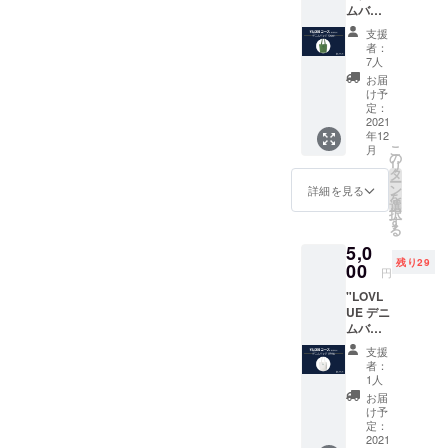
ムバッ
ドアに
グ
も◯
支援
[Vintag
【素
者：
e
材】
7人
Green]
100%
お届
✔︎ やわ
コット
け予
らかい
ン 【サ
定：
13ozデ
2021
イズ】
年12
ニム素
口幅
こ
月
材 ✔︎ ユ
38cm /
の
リ
ニセッ
高さ
タ
ー
クス ✔︎
36cm
ン
詳細を見る
を
A4サイ
●LOVL
選
択
ズ・
UEから
す
る
ノート
感謝の
5,0
パソコ
メッ
残り29
ン収納
00
セージ
円
可能 ✔︎
付きの
"LOVL
タオル
ポスト
UE デニ
や着替
カード
ムバッ
えなど
●LOVL
グ
アウト
UEオ
支援
[White]
ドアに
フィ
者：
✔︎ やわ
も◯
シャル
1人
らかい
【素
サイト
お届
13ozデ
材】
に支援
け予
ニム素
100%
定：
してい
材 ✔︎ ユ
2021
コット
ただい