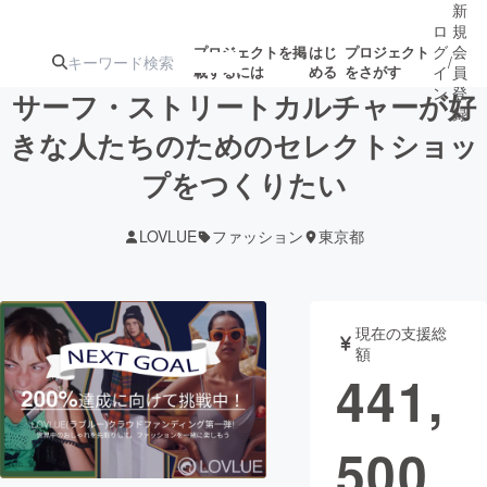
新
ロ
規
グ
会
プロジェクトを掲
はじ
プロジェクト
/
載するには
める
をさがす
イ
員
ン
登
サーフ・ストリートカルチャーが好
録
きな人たちのためのセレクトショッ
プをつくりたい
人気のプロ
注目のリ
注目の新着プロ
募集終了が近いプ
もうすぐ公開
ジェクト
ターン
ジェクト
ロジェクト
されます
LOVLUE
ファッション
東京都
アート・写真
音楽
現在の支援総
テクノロジー・ガジェット
ゲーム・サ
額
441,
映像・映画
書籍・雑誌
500
ビジネス・起業
チャレンジ