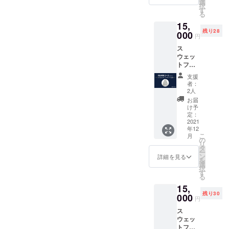
も暖か
確認く
選
ただい
択
さを提
ださい"
す
た方の
る
供しま
●LOVL
名前 ※
15,
す。 ✔︎
UEから
支援
残り28
シュリ
000
感謝の
時、必
円
ンクフ
メッ
ず備考
ス
リー
セージ
欄にご
ウェッ
（縮ま
付きの
希望の
トフー
ない）
ポスト
お名前
ディー
【素
カード
をご記
支援
[Ash] ✔︎
材】
●LOVL
入くだ
者：
ユニ
100%
UEオ
2人
さい。
セック
コット
フィ
（※ニッ
お届
ス ✔︎ 14
ン 【サ
シャル
け予
クネー
オンス
イズ】
定：
サイト
ム可）
と非常
2021
S, M, L,
に支援
年12
に重
XL サイ
してい
こ
月
く、
ズ表を
の
ただい
リ
10°Cの
ご確認
タ
た方の
ー
低温で
くださ
ン
名前 ※
詳細を見る
を
も暖か
い"
選
支援
択
さを提
●LOVL
す
時、必
る
供しま
UEから
ず備考
15,
す。 ✔︎
感謝の
欄にご
残り30
シュリ
000
メッ
希望の
円
ンクフ
セージ
お名前
ス
リー
付きの
をご記
ウェッ
（縮ま
ポスト
入くだ
トフー
ない）