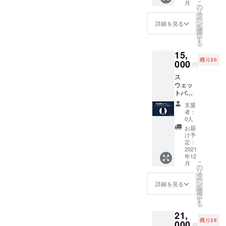
こ
月
く、
ズ】S,
の
してい
リ
10°Cの
M, L, XL
タ
ただい
ー
低温で
サイズ
ン
た方の
詳細を見る
を
も暖か
表をご
選
名前 ※
択
さを提
確認く
す
支援
る
供しま
ださい"
時、必
15,
す。 ✔︎
●LOVL
ず備考
残り30
シュリ
000
UEから
欄にご
円
ンクフ
感謝の
希望の
ス
リー
メッ
お名前
ウェッ
（縮ま
セージ
をご記
トパン
ない）
付きの
入くだ
ツ
✔︎ウエ
ポスト
さい。
支援
[Black]
スト
カード
（※ニッ
者：
✔︎ ユニ
は、ド
●LOVL
0人
クネー
セック
ロース
UEオ
ム可）
お届
ス ✔︎ 14
トリン
フィ
け予
オンス
グタイ
定：
シャル
と非常
2021
プ 【素
サイト
年12
に重
材】
に支援
こ
月
く、
コット
の
してい
リ
10°Cの
ン98％ /
タ
ただい
ー
低温で
ポリエ
ン
た方の
詳細を見る
を
も暖か
ステル
選
名前（※
択
さを提
2％
す
ニック
る
供しま
【サイ
ネーム
21,
す。 ✔︎
ズ】S,
可）
残り28
シュリ
000
M, L, XL
円