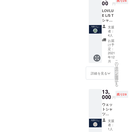
残り26
しても
00
セージ
希望の
円
縮みま
付きの
お名前
LOVLU
せん ✔︎
ポスト
をご記
E L/S T
ゆった
カード
入くだ
シャツ
りめに
●LOVL
さい。
[Green]
カット
UEオ
（※ニッ
支援
✔︎ ユニ
された
フィ
クネー
者：
セック
デザイ
シャル
4人
ム可）
ス ✔︎ 6.5
ン 【素
サイト
お届
オンス
材】
に支援
け予
の重量
100%
定：
してい
感と丈
2021
コット
ただい
年12
夫さ ✔︎
ン 【サ
た方の
こ
月
ガーメ
イズ】
の
名前 ※
リ
ントダ
S, M, L,
タ
支援
ー
イ*（縫
XL サイ
ン
時、必
詳細を見る
を
製後の
ズ表を
選
ず備考
択
染色）
ご確認
す
欄にご
る
の結
くださ
希望の
13,
果、洗
い"
お名前
残り29
濯をし
000
●LOVL
をご記
円
ても縮
UEから
入くだ
ウェッ
みませ
感謝の
さい。
トシャ
ん ✔︎
メッ
（※ニッ
ツ
ゆった
セージ
クネー
[Ash] ✔︎
りめに
付きの
ム可）
支援
ユニ
カット
ポスト
者：
セック
された
カード
1人