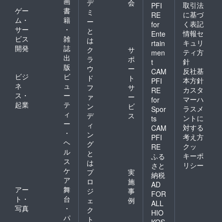
画
デ
会
取引法
PFI
ゲー
書
ミ
に基づ
RE
ム・
籍
ー
く表記
for
サー
・
と
情報セ
Ente
ビス
雑
は
キュリ
rtain
開発
誌
ク
サ
ティ方
men
出
ラ
ポ
針
t
版
ウ
ー
反社基
CAM
ビジ
ビ
ド
ト
本方針
PFI
ネ
ュ
フ
サ
カスタ
RE
ス・
ー
ァ
ー
マーハ
for
起業
テ
ン
ビ
ラスメ
Spor
ィ
デ
ス
ントに
ts
ー
ィ
対する
CAM
・
ン
考え方
PFI
ヘ
グ
クッ
RE
ル
と
キーポ
ふる
ス
は
リシー
さと
ケ
プ
実
納税
ア
ロ
施
AD
アー
舞
ジ
事
FOR
ト・
台
ェ
例
ALL
写真
・
ク
HIO
パ
ト
KOS