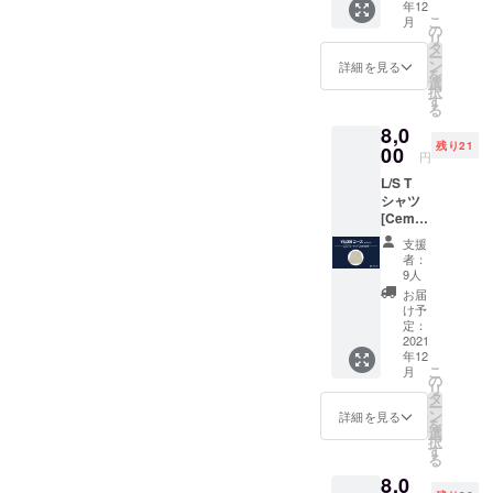
年12
ニセッ
ン 【サ
た方の
こ
月
クス ✔︎
イズ】
の
名前 ※
リ
A4サイ
口幅
タ
支援
ー
ズ・
38cm /
ン
時、必
詳細を見る
を
ノート
高さ
選
ず備考
択
パソコ
36cm
す
欄にご
る
ン収納
●LOVL
希望の
8,0
可能 ✔︎
UEから
お名前
残り21
タオル
00
感謝の
をご記
円
や着替
メッ
入くだ
L/S T
えなど
セージ
さい。
シャツ
アウト
付きの
（※ニッ
[Cemen
ドアに
ポスト
クネー
t] ✔︎ ユ
も◯
カード
ム可）
支援
ニセッ
【素
●LOVL
者：
クス ✔︎
材】
UEオ
9人
6.5オン
100%
フィ
お届
スの重
コット
シャル
け予
量感と
ン 【サ
定：
サイト
丈夫さ
2021
イズ】
に支援
年12
✔︎ ガー
口幅
してい
こ
月
メント
38cm /
の
ただい
リ
ダイ
高さ
タ
た方の
ー
*（縫製
36cm"
ン
名前 ※
詳細を見る
を
後の染
●LOVL
選
支援
択
色）の
UEから
す
時、必
る
結果、
感謝の
ず備考
8,0
洗濯を
メッ
欄にご