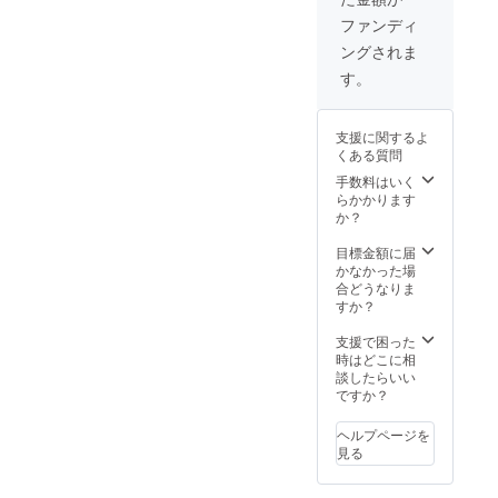
高さ
フィ
36cm
シャル
ファンディ
●LOVL
サイト
ングされま
UEから
に支援
感謝の
してい
す。
メッ
ただい
セージ
た方の
付きの
名前 ※
支援に関するよ
ポスト
支援
くある質問
カード
時、必
●LOVL
ず備考
手数料はいく
UEオ
欄にご
らかかります
フィ
希望の
か？
シャル
お名前
サイト
をご記
目標金額に届
に支援
入くだ
かなかった場
してい
さい。
合どうなりま
ただい
（※ニッ
すか？
た方の
クネー
名前 ※
ム可）
支援で困った
支援
時はどこに相
時、必
談したらいい
ず備考
ですか？
欄にご
希望の
ヘルプページを
お名前
見る
をご記
入くだ