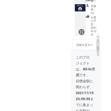
[Ginger
メッ
しま
] ✔︎ やわ
セージ
す。 備
支援
らかい
付きの
考欄へ
者：
13ozデ
ポスト
ご希望
3人
ニム素
カード
サイズ
お届
材 ✔︎ ユ
●LOVL
をご記
け予
ニセッ
UEオ
入くだ
定：
クス ✔︎
2021
フィ
さい。
年12
A4サイ
シャル
①トッ
こ
月
ズ・
サイト
プスの
の
リ
ノート
に支援
サイズ
タ
ー
パソコ
してい
(S, M, L,
ン
詳細を見る
を
ン収納
ただい
XL) ②
選
択
可能 ✔︎
た方の
ボトム
す
る
タオル
名前 ※
のサイ
このプロ
や着替
支援
ズ (S,
ジェクト
えなど
時、必
M, L,
アウト
ず備考
XL)
は、
All-In方
ドアに
欄にご
●LOVL
式
です。
も◯
希望の
UEから
【素
お名前
感謝の
目標金額に
材】
をご記
メッ
関わらず、
100%
入くだ
セージ
コット
さい。
付きの
2021/11/15
ン 【サ
（※ニッ
ポスト
23:59:59
ま
イズ】
クネー
カード
口幅
ム可）
●LOVL
でに集まっ
38cm /
UEオ
た金額が