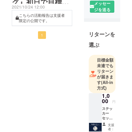
グ』初日で目標金
メッセー
チャーを愛
2021/10/24 12:00
ジを送る
額20万円達成しま
する人」が
こちらの活動報告は支援者
国境を超え
限定の公開です。
した！
て繋がる場
所をつくる
リターンを
1
ため、世界
に点在する
選ぶ
マニアッ
ク・コアな
目標金額
ものづくり
未達でも
に取り組む
リターン
アーティス
が届きま
す
(All-in
ト・クリエ
方式)
イターを発
1,0
掘し、現地
00
の最新の情
円
報や作品を
ステッ
カー
配信してい
セット
ます。
●LOVL
支援
UEから
創造力が高
者：