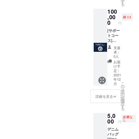
他、現
サイト
す
る
在取り
に支援
100
扱って
してい
いる商
,00
ただい
残り3
品の中
た方の
0
円
から抜
名前 ※
粋いた
[サポー
支援
しま
トコー
時、必
す。 備
ス]
ず備考
考欄へ
LOVLU
欄にご
支援
ご希望
Eのおす
希望の
者：
サイズ
すめ5点
お名前
0人
をご記
セット
をご記
お届
入くだ
お届け
入くだ
け予
さい。
内容
さい。
定：
①トッ
は、
2021
（※ニッ
年12
プスの
LOVLU
クネー
こ
月
サイズ
Eオリジ
ム可）
の
リ
(S, M, L,
ナルの
タ
ー
XL) ②
プロダ
ン
詳細を見る
を
ボトム
クト
選
択
のサイ
他、現
す
る
ズ (S,
在取り
5,0
M, L,
扱って
在庫な
XL)
いる商
00
し
円
●LOVL
品の中
デニム
UEから
から抜
バッグ
感謝の
粋いた