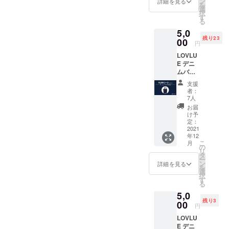
ン
詳細を見る
を
シャル
選
択
サイト
す
る
に支援
5,0
してい
残り23
ただい
00
円
た方の
LOVLU
名前 ※
E デニ
支援
ムバッ
時、必
グ
ず備考
支援
[Navy]
欄にご
者：
✔︎ やわ
希望の
7人
らかい
お名前
お届
13ozデ
をご記
け予
ニム素
入くだ
定：
材 ✔︎ ユ
2021
さい。
年12
ニセッ
（※ニッ
こ
月
クス ✔︎
クネー
の
リ
A4サイ
ム可）
タ
ー
ズ・
ン
詳細を見る
を
ノート
選
択
パソコ
す
る
ン収納
5,0
可能 ✔︎
残り3
タオル
00
円
や着替
LOVLU
えなど
E デニ
アウト