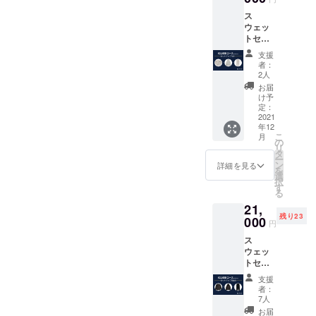
ンクフ
サイズ
ス
リー
表をご
ウェッ
（縮ま
確認く
トセッ
ない）
ださい"
トアッ
✔︎ウエ
●LOVL
支援
プ[Ash]
スト
UEから
者：
備考欄
は、ド
感謝の
2人
にお好
ロース
メッ
お届
きな組
トリン
セージ
け予
み合わ
グタイ
定：
付きの
せをご
2021
プ 【素
ポスト
年12
記入く
材】
カード
こ
月
ださ
コット
の
●LOVL
リ
い。 ①
ン100%
タ
UEオ
ー
シャツ
【サイ
ン
フィ
詳細を見る
を
orフー
ズ】S,
選
シャル
択
ディー
M, L, XL
す
サイト
る
②トッ
サイズ
に支援
21,
プスの
表をご
してい
残り23
サイズ
000
確認く
ただい
円
③ボト
ださい"
た方の
ス
ムのサ
●LOVL
名前 ※
ウェッ
イズ
UEから
支援
トセッ
●LOVL
感謝の
時、必
トアッ
UEから
メッ
ず備考
支援
プ
感謝の
セージ
欄にご
者：
[Black]
メッ
付きの
7人
希望の
備考欄
セージ
ポスト
お名前
お届