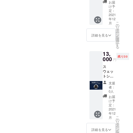
ス ✔︎ 14
デザイ
●LOVL
お届
オンス
ン 【素
UEオ
け予
と非常
材】
定：
フィ
に重
2021
100%
シャル
年12
く、
コット
サイト
こ
月
10°Cの
ン 【サ
の
に支援
リ
低温で
イズ】
タ
してい
ー
も暖か
S, M, L,
ン
ただい
詳細を見る
を
さを提
XL サイ
選
た方の
択
供しま
ズ表を
す
名前 ※
る
す。 ✔︎
ご確認
支援
13,
シュリ
くださ
時、必
残り30
ンクフ
000
い"
ず備考
円
リー
●LOVL
欄にご
ス
（縮ま
UEから
希望の
ウェッ
ない）
感謝の
お名前
トシャ
【素
メッ
をご記
ツ
材】
セージ
入くだ
支援
[Black]
コット
付きの
さい。
者：
✔︎ ユニ
ン98％ /
ポスト
0人
（※ニッ
セック
ポリエ
カード
クネー
お届
ス ✔︎ 14
ステル
●LOVL
け予
ム可）
オンス
2％
定：
UEオ
と非常
2021
【サイ
フィ
年12
に重
ズ】S,
シャル
こ
月
く、
M, L, XL
の
サイト
リ
10°Cの
サイズ
タ
に支援
ー
低温で
表をご
ン
してい
詳細を見る
を