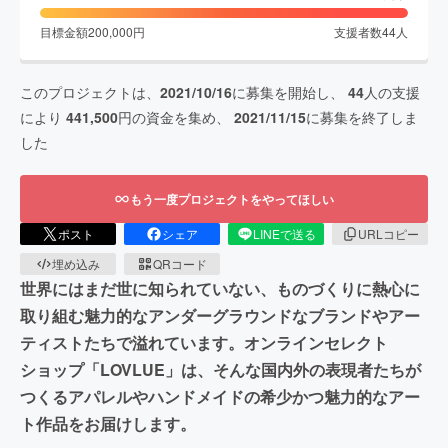
目標金額
200,000
円
支援者数
44
人
このプロジェクトは、
2021/10/16
に募集を開始し、
44
人の支援
により
441,500
円の資金を集め、
2021/11/15
に募集を終了しま
した
もう一度プロジェクトをやってほしい
ポスト
シェア
LINEで送る
URLコピー
埋め込み
QRコード
世界にはまだ世に知られていない、ものづくりに熱心に
取り組む魅力的なアンダーグラウンドなブランドやアー
ティストたちで溢れています。オンラインセレクト
ショップ「LOVLUE」は、そんな国内外の表現者たちが
つくるアパレルやハンドメイドの希少かつ魅力的なアー
ト作品をお届けします。