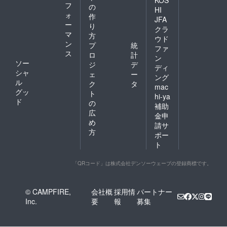
フ
の
HI
ォ
作
JFA
ー
り
クラ
マ
方
ウド
ン
プ
統
ファ
ス
ロ
計
ン
ソー
ジ
デ
ディ
シャ
ェ
ー
ング
ル
ク
タ
mac
グッ
ト
hi-ya
ド
の
補助
広
金申
め
請サ
方
ポー
ト
「QRコード」は株式会社デンソーウェーブの登録商標です。
© CAMPFIRE,
会社概
採用情
パートナー
Inc.
要
報
募集