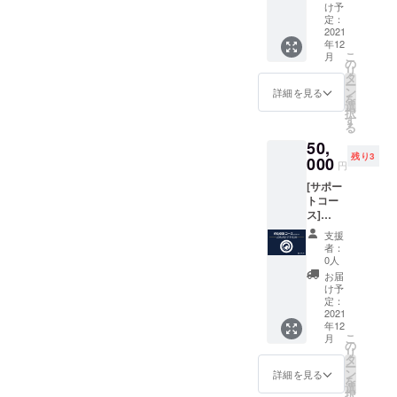
にお好
付きの
カード
け予
をご記
きな組
ポスト
定：
●LOVL
入くだ
み合わ
2021
カード
UEオ
さい。
年12
せをご
●LOVL
フィ
（※ニッ
こ
月
記入く
UEオ
の
シャル
クネー
リ
ださ
フィ
タ
サイト
ム可）
ー
い。 ①
シャル
ン
に支援
詳細を見る
を
シャツ
サイト
選
してい
択
orフー
に支援
す
ただい
る
ディー
してい
た方の
50,
②トッ
ただい
名前 ※
残り3
プスの
000
た方の
支援
円
サイズ
名前 ※
時、必
[サポー
③ボト
支援
ず備考
トコー
ムのサ
時、必
欄にご
ス]
イズ
ず備考
希望の
LOVLU
●LOVL
欄にご
お名前
支援
Eのおす
UEから
希望の
をご記
者：
すめ3点
感謝の
お名前
0人
入くだ
セット
メッ
をご記
さい。
お届
お届け
セージ
入くだ
け予
（※ニッ
内容
付きの
定：
さい。
クネー
は、
2021
ポスト
（※ニッ
ム可）
年12
LOVLU
カード
クネー
こ
月
Eオリジ
●LOVL
の
ム可）
リ
ナルの
UEオ
タ
ー
プロダ
フィ
ン
詳細を見る
を
クト
シャル
選
択