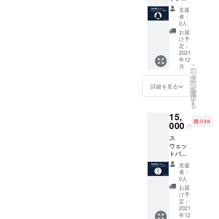
カード
さい。
ディー
【素
●LOVL
（※ニッ
支援
[Black]
材】
UEオ
クネー
者：
✔︎ ユニ
コット
フィ
0人
ム可）
セック
ン98％ /
シャル
お届
ス ✔︎ 14
ポリエ
サイト
け予
オンス
ステル
定：
に支援
と非常
2021
2％
してい
年12
に重
【サイ
ただい
こ
月
く、
ズ】S,
の
た方の
リ
10°Cの
M, L, XL
タ
名前 ※
ー
低温で
サイズ
ン
支援
詳細を見る
を
も暖か
表をご
選
時、必
択
さを提
確認く
す
ず備考
る
供しま
ださい"
欄にご
15,
す。 ✔︎
●LOVL
希望の
残り30
シュリ
000
UEから
お名前
円
ンクフ
感謝の
をご記
ス
リー
メッ
入くだ
ウェッ
（縮ま
セージ
さい。
トパン
ない）
付きの
（※ニッ
ツ
【素
ポスト
クネー
支援
[Ash] ✔︎
材】
カード
ム可）
者：
ユニ
コット
●LOVL
0人
セック
ン98％ /
UEオ
お届
ス ✔︎ 14
ポリエ
フィ
け予
オンス
ステル
定：
シャル
と非常
2021
2％
サイト
年12
に重
【サイ
に支援