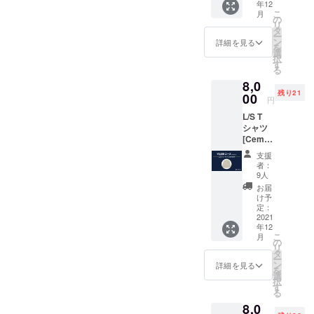
年12
ニセッ
ン 【サ
た方の
こ
月
クス ✔︎
イズ】
の
名前 ※
リ
A4サイ
口幅
タ
支援
ー
ズ・
38cm /
ン
時、必
詳細を見る
を
ノート
高さ
選
ず備考
択
パソコ
36cm
す
欄にご
る
ン収納
●LOVL
希望の
8,0
可能 ✔︎
UEから
お名前
残り21
タオル
00
感謝の
をご記
円
や着替
メッ
入くだ
L/S T
えなど
セージ
さい。
シャツ
アウト
付きの
（※ニッ
[Cemen
ドアに
ポスト
クネー
t] ✔︎ ユ
も◯
カード
ム可）
支援
ニセッ
【素
●LOVL
者：
クス ✔︎
材】
UEオ
9人
6.5オン
100%
フィ
お届
スの重
コット
シャル
け予
量感と
ン 【サ
定：
サイト
丈夫さ
2021
イズ】
に支援
年12
✔︎ ガー
口幅
してい
こ
月
メント
38cm /
の
ただい
リ
ダイ
高さ
タ
た方の
ー
*（縫製
36cm"
ン
名前 ※
詳細を見る
を
後の染
●LOVL
選
支援
択
色）の
UEから
す
時、必
る
結果、
感謝の
ず備考
8,0
洗濯を
メッ
欄にご