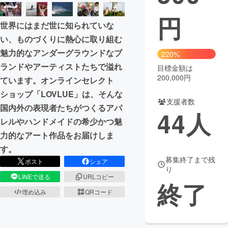
円
まちづくり・地域活性化
世界にはまだ世に知られていな
い、ものづくりに熱心に取り組む
CAMPFIRE for Social Good
CAMPFIRE Creation
魅力的なアンダーグラウンドなブ
220%
CAMPFIREふるさと納税
machi-ya
コミュニティ
ランドやアーティストたちで溢れ
目標金額は
200,000円
ています。オンラインセレクト
ショップ「LOVLUE」は、そんな
支援者数
国内外の表現者たちがつくるアパ
44
人
レルやハンドメイドの希少かつ魅
力的なアート作品をお届けしま
す。
募集終了まで残
ポスト
シェア
り
LINEで送る
URLコピー
終了
埋め込み
QRコード