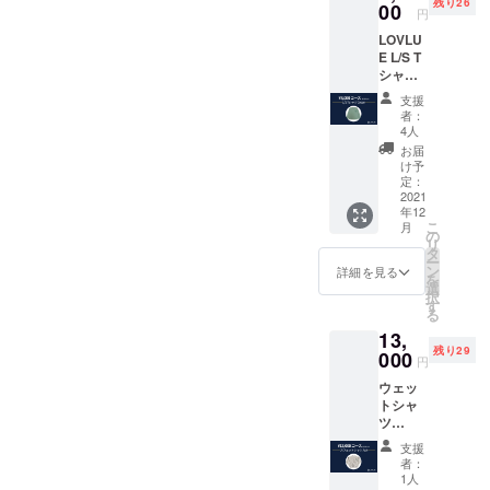
残り26
しても
00
セージ
希望の
円
縮みま
付きの
お名前
LOVLU
せん ✔︎
ポスト
をご記
E L/S T
ゆった
カード
入くだ
シャツ
りめに
●LOVL
さい。
[Green]
カット
UEオ
（※ニッ
支援
✔︎ ユニ
された
フィ
クネー
者：
セック
デザイ
シャル
4人
ム可）
ス ✔︎ 6.5
ン 【素
サイト
お届
オンス
材】
に支援
け予
の重量
100%
定：
してい
感と丈
2021
コット
ただい
年12
夫さ ✔︎
ン 【サ
た方の
こ
月
ガーメ
イズ】
の
名前 ※
リ
ントダ
S, M, L,
タ
支援
ー
イ*（縫
XL サイ
ン
時、必
詳細を見る
を
製後の
ズ表を
選
ず備考
択
染色）
ご確認
す
欄にご
る
の結
くださ
希望の
13,
果、洗
い"
お名前
残り29
濯をし
000
●LOVL
をご記
円
ても縮
UEから
入くだ
ウェッ
みませ
感謝の
さい。
トシャ
ん ✔︎
メッ
（※ニッ
ツ
ゆった
セージ
クネー
[Ash] ✔︎
りめに
付きの
ム可）
支援
ユニ
カット
ポスト
者：
セック
された
カード
1人