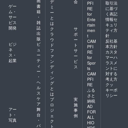
画
デ
会
取引法
PFI
ゲー
書
ミ
に基づ
RE
ム・
籍
ー
く表記
for
サー
・
と
情報セ
Ente
ビス
雑
は
キュリ
rtain
開発
誌
ク
サ
ティ方
men
出
ラ
ポ
針
t
版
ウ
ー
反社基
CAM
ビジ
ビ
ド
ト
本方針
PFI
ネ
ュ
フ
サ
カスタ
RE
ス・
ー
ァ
ー
マーハ
for
起業
テ
ン
ビ
ラスメ
Spor
ィ
デ
ス
ントに
ts
ー
ィ
対する
CAM
・
ン
考え方
PFI
ヘ
グ
クッ
RE
ル
と
キーポ
ふる
ス
は
リシー
さと
ケ
プ
実
納税
ア
ロ
施
AD
アー
舞
ジ
事
FOR
ト・
台
ェ
例
ALL
写真
・
ク
HIO
パ
ト
KOS