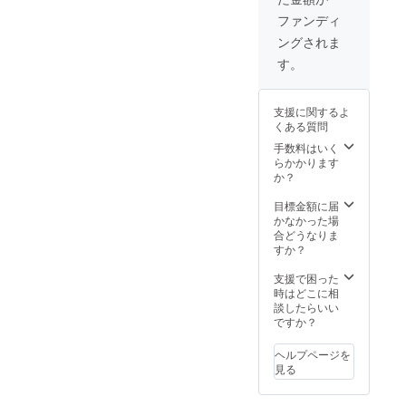
高さ
フィ
36cm
シャル
ファンディ
●LOVL
サイト
ングされま
UEから
に支援
感謝の
してい
す。
メッ
ただい
セージ
た方の
付きの
名前 ※
支援に関するよ
ポスト
支援
くある質問
カード
時、必
●LOVL
ず備考
手数料はいく
UEオ
欄にご
らかかります
フィ
希望の
か？
シャル
お名前
サイト
をご記
目標金額に届
に支援
入くだ
かなかった場
してい
さい。
合どうなりま
ただい
（※ニッ
すか？
た方の
クネー
名前 ※
ム可）
支援で困った
支援
時はどこに相
時、必
談したらいい
ず備考
ですか？
欄にご
希望の
ヘルプページを
お名前
見る
をご記
入くだ