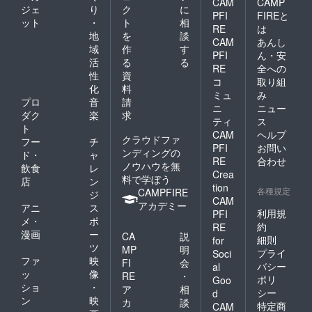
CAM
CAMP
ジェ
り
ク
に
PFI
FIREと
ット
・
ト
相
RE
は
地
を
談
CAM
あんし
域
作
す
PFI
ん・安
活
る
る
RE
全への
性
資
コ
取り組
化
料
ミュ
み
プロ
音
請
ニ
ニュー
ダク
楽
求
ティ
ス
ト
CAM
ヘルプ
クラウドファ
フー
チ
PFI
お問い
ンディングの
ド・
ャ
RE
合わせ
ノウハウを無
飲食
レ
Crea
料で学ぼう
店
ン
tion
各種規定
CAMPFIRE
ジ
CAM
アカデミー
アニ
ス
利用規
PFI
メ・
ポ
約
RE
漫画
ー
CA
説
細則
for
ツ
MP
明
プライ
Soci
ファ
映
FI
会
バシー
al
ッ
像
RE
・
ポリ
Goo
ショ
・
ア
相
シー
d
ン
映
カ
談
特定商
CAM