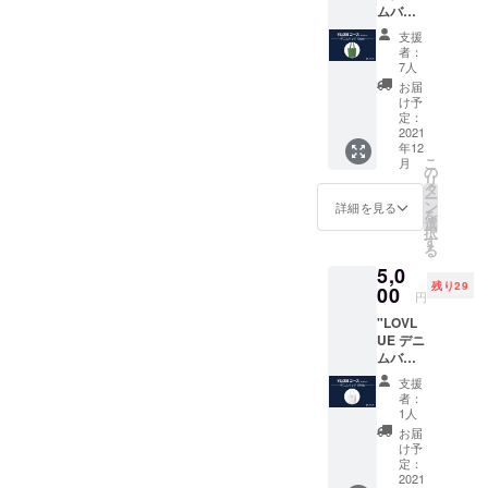
ムバッ
ドアに
グ
も◯
支援
[Vintag
【素
者：
e
材】
7人
Green]
100%
お届
✔︎ やわ
コット
け予
らかい
ン 【サ
定：
13ozデ
2021
イズ】
年12
ニム素
口幅
こ
月
材 ✔︎ ユ
38cm /
の
リ
ニセッ
高さ
タ
ー
クス ✔︎
36cm
ン
詳細を見る
を
A4サイ
●LOVL
選
択
ズ・
UEから
す
る
ノート
感謝の
5,0
パソコ
メッ
残り29
ン収納
00
セージ
円
可能 ✔︎
付きの
"LOVL
タオル
ポスト
UE デニ
や着替
カード
ムバッ
えなど
●LOVL
グ
アウト
UEオ
支援
[White]
ドアに
フィ
者：
✔︎ やわ
も◯
シャル
1人
らかい
【素
サイト
お届
13ozデ
材】
に支援
け予
ニム素
100%
定：
してい
材 ✔︎ ユ
2021
コット
ただい