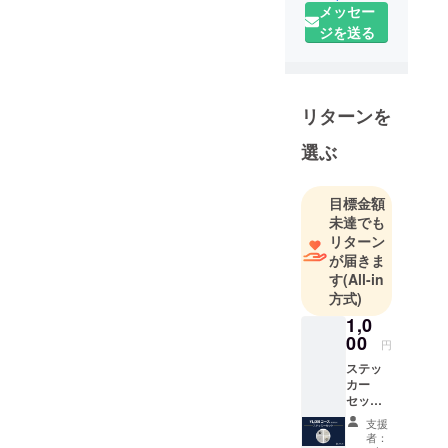
メッセー
チャーを愛
ジを送る
する人」が
国境を超え
て繋がる場
所をつくる
リターンを
ため、世界
に点在する
選ぶ
マニアッ
ク・コアな
目標金額
ものづくり
未達でも
に取り組む
リターン
アーティス
が届きま
す
(All-in
ト・クリエ
方式)
イターを発
1,0
掘し、現地
00
の最新の情
円
報や作品を
ステッ
カー
配信してい
セット
ます。
●LOVL
支援
UEから
創造力が高
者：