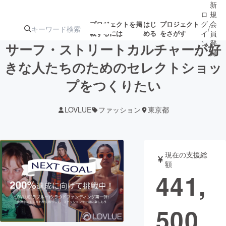
新
ロ
規
グ
会
プロジェクトを掲
はじ
プロジェクト
/
載するには
める
をさがす
イ
員
ン
登
サーフ・ストリートカルチャーが好
録
きな人たちのためのセレクトショッ
プをつくりたい
人気のプロ
注目のリ
注目の新着プロ
募集終了が近いプ
もうすぐ公開
ジェクト
ターン
ジェクト
ロジェクト
されます
LOVLUE
ファッション
東京都
アート・写真
音楽
現在の支援総
テクノロジー・ガジェット
ゲーム・サ
額
441,
映像・映画
書籍・雑誌
500
ビジネス・起業
チャレンジ