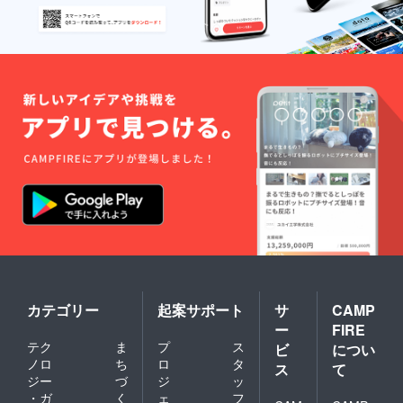
カテゴリー
起案サポート
サ
CAMP
ー
FIRE
テク
ま
プ
ス
ビ
につい
ノロ
ち
ロ
タ
ス
て
ジー
づ
ジ
ッ
・ガ
く
ェ
フ