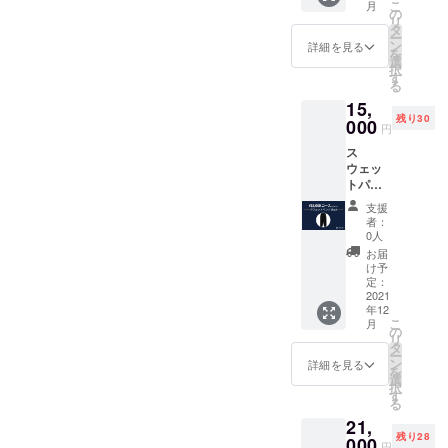
こ
月
く、
ズ】S,
の
してい
リ
10°Cの
M, L, XL
タ
ただい
ー
低温で
サイズ
ン
た方の
詳細を見る
を
も暖か
表をご
選
名前 ※
択
さを提
確認く
す
支援
る
供しま
ださい"
時、必
15,
す。 ✔︎
●LOVL
ず備考
残り30
シュリ
000
UEから
欄にご
円
ンクフ
感謝の
希望の
ス
リー
メッ
お名前
ウェッ
（縮ま
セージ
をご記
トパン
ない）
付きの
入くだ
ツ
✔︎ウエ
ポスト
さい。
支援
[Black]
スト
カード
（※ニッ
者：
✔︎ ユニ
は、ド
●LOVL
0人
クネー
セック
ロース
UEオ
ム可）
お届
ス ✔︎ 14
トリン
フィ
け予
オンス
グタイ
定：
シャル
と非常
2021
プ 【素
サイト
年12
に重
材】
に支援
こ
月
く、
コット
の
してい
リ
10°Cの
ン98％ /
タ
ただい
ー
低温で
ポリエ
ン
た方の
詳細を見る
を
も暖か
ステル
選
名前（※
択
さを提
2％
す
ニック
る
供しま
【サイ
ネーム
21,
す。 ✔︎
ズ】S,
可）
残り28
シュリ
000
M, L, XL
円