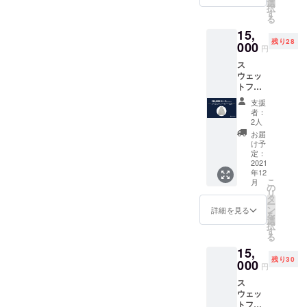
も暖か
確認く
選
ただい
択
さを提
ださい"
す
た方の
る
供しま
●LOVL
名前 ※
15,
す。 ✔︎
UEから
支援
残り28
シュリ
000
感謝の
時、必
円
ンクフ
メッ
ず備考
ス
リー
セージ
欄にご
ウェッ
（縮ま
付きの
希望の
トフー
ない）
ポスト
お名前
ディー
【素
カード
をご記
支援
[Ash] ✔︎
材】
●LOVL
入くだ
者：
ユニ
100%
UEオ
2人
さい。
セック
コット
フィ
（※ニッ
お届
ス ✔︎ 14
ン 【サ
シャル
け予
クネー
オンス
イズ】
定：
サイト
ム可）
と非常
2021
S, M, L,
に支援
年12
に重
XL サイ
してい
こ
月
く、
ズ表を
の
ただい
リ
10°Cの
ご確認
タ
た方の
ー
低温で
くださ
ン
名前 ※
詳細を見る
を
も暖か
い"
選
支援
択
さを提
●LOVL
す
時、必
る
供しま
UEから
ず備考
15,
す。 ✔︎
感謝の
欄にご
残り30
シュリ
000
メッ
希望の
円
ンクフ
セージ
お名前
ス
リー
付きの
をご記
ウェッ
（縮ま
ポスト
入くだ
トフー
ない）