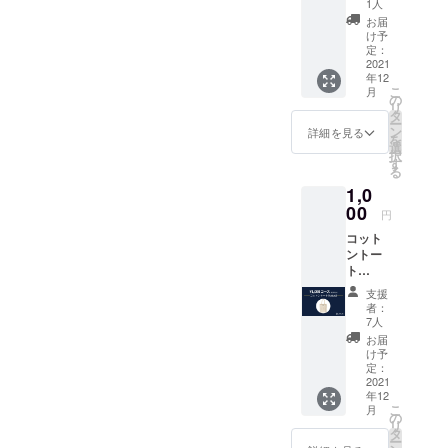
感謝の
1人
まる様な、
メッ
お届
生活の中に
セージ
け予
付きの
定：
楽しみが増
ポスト
2021
える様な、
年12
カード
こ
月
そんなサー
●LOVL
の
リ
UEオ
タ
ビスを届け
ー
フィ
ン
詳細を見る
続けたく
を
シャル
選
択
サイト
「LOVLUE」
す
る
に支援
を立ち上げ
1,0
してい
ました。
ただい
00
円
た方の
コット
名前 ※
ントー
支援
ト
時、必
●LOVL
ず備考
支援
UEから
欄にご
者：
感謝の
希望の
7人
メッ
お名前
お届
セージ
をご記
け予
付きの
入くだ
定：
ポスト
2021
さい。
年12
カード
（※ニッ
こ
月
●LOVL
クネー
の
リ
UEオ
ム可）
タ
ー
フィ