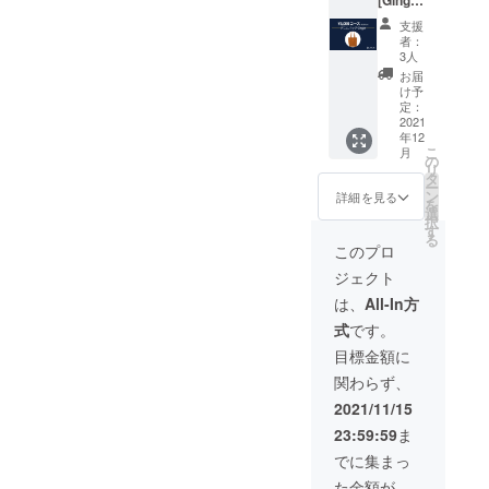
[Ginger
メッ
しま
] ✔︎ やわ
セージ
す。 備
支援
らかい
付きの
考欄へ
者：
13ozデ
ポスト
ご希望
3人
ニム素
カード
サイズ
お届
材 ✔︎ ユ
●LOVL
をご記
け予
ニセッ
UEオ
入くだ
定：
クス ✔︎
2021
フィ
さい。
年12
A4サイ
シャル
①トッ
こ
月
ズ・
サイト
プスの
の
リ
ノート
に支援
サイズ
タ
ー
パソコ
してい
(S, M, L,
ン
詳細を見る
を
ン収納
ただい
XL) ②
選
択
可能 ✔︎
た方の
ボトム
す
る
タオル
名前 ※
のサイ
このプロ
や着替
支援
ズ (S,
ジェクト
えなど
時、必
M, L,
アウト
ず備考
XL)
は、
All-In方
ドアに
欄にご
●LOVL
式
です。
も◯
希望の
UEから
【素
お名前
感謝の
目標金額に
材】
をご記
メッ
関わらず、
100%
入くだ
セージ
コット
さい。
付きの
2021/11/15
ン 【サ
（※ニッ
ポスト
23:59:59
ま
イズ】
クネー
カード
口幅
ム可）
●LOVL
でに集まっ
38cm /
UEオ
た金額が