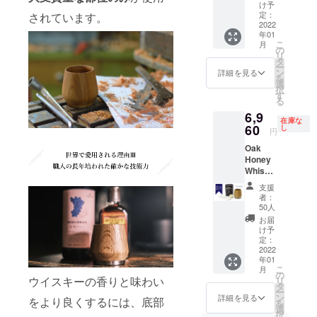
ラーに
料込み
幅に上
け予
フィル
の方は
はメン
となり
定：
されています。
回って
ター/ノ
このリ
テナン
2022
ます。
しまっ
ンカ
ターン
年01
ス用の
※支援者
た場
ラー 質
を選択
こ
月
ワック
様の数
の
合、職
量：
できま
リ
ス
が予想
タ
人によ
1.35kg
せん。
ー
(10ml)
より大
ン
り手作
詳細を見る
（液体
を
が付属
幅に上
選
業で一
+瓶）
択
しま
回って
す
つ一つ
食品添
る
す。 ※
しまっ
加工し
加物：
6,9
一般販
た場
ている
なし ア
在庫な
売予定
60
合、職
し
都合
円
レル
価格
人によ
上、一
ギー表
Oak
34,800
り手作
部の支
示：な
Honey
円より
業で一
援者様
し ※リ
Whiske
45％オ
つ一つ
への発
ターン
y
フ。 ※
加工し
送が遅
支援
に酒類
Tumble
価格は
ている
れる場
者：
が含ま
r 1個 タ
消費
都合
50人
合がご
れるた
ンブ
税、送
上、一
ざいま
お届
め、20
ラーに
料込み
部の支
け予
す。予
歳未満
はメン
となり
定：
援者様
めご了
の方は
テナン
2022
ます。
への発
承くだ
このリ
年01
ス用の
※支援者
送が遅
さい。
ターン
こ
月
ワック
様の数
の
れる場
■AMAH
を選択
ウイスキーの香りと味わい
リ
ス
が予想
タ
合がご
AGAN
できま
ー
(10ml)
より大
ン
ざいま
詳細を見る
Edition
をより良くするには、底部
せん。
を
が付属
幅に上
選
す。予
No.1 販
択