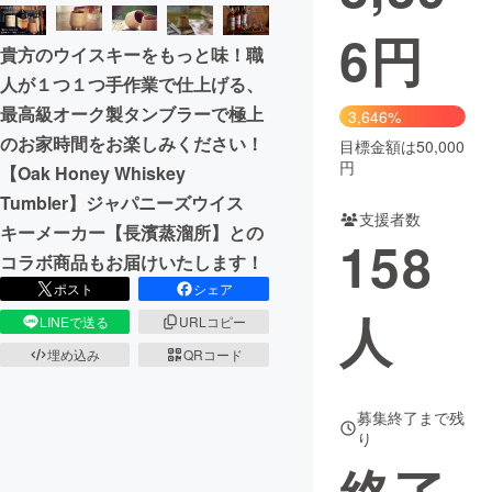
6
円
まちづくり・地域活性化
貴方のウイスキーをもっと味！職
人が１つ１つ手作業で仕上げる、
CAMPFIRE for Social Good
CAMPFIRE Creation
最高級オーク製タンブラーで極上
3,646%
CAMPFIREふるさと納税
machi-ya
コミュニティ
のお家時間をお楽しみください！
目標金額は50,000
円
【Oak Honey Whiskey
Tumbler】ジャパニーズウイス
支援者数
キーメーカー【長濱蒸溜所】との
158
コラボ商品もお届けいたします！
ポスト
シェア
人
LINEで送る
URLコピー
埋め込み
QRコード
募集終了まで残
り