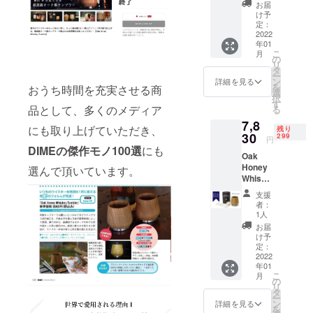
ンブ
人柄にも惚
お届
ラーに
け予
れ込んだ製
はメン
定：
品を是非ご
テナン
2022
年01
ス用の
覧くださ
こ
月
ワック
の
い！
リ
ス
タ
ー
(10ml)
ン
詳細を見る
を
おうち時間を充実させる商
が付属
選
メディア関
択
しま
す
品として、多くのメディア
係者様や販
る
す。 ※
7,8
一般販
売に関する
にも取り上げていただき、
残り
売予定
30
299
お問い合わ
円
価格
DIMEの傑作モノ100選
にも
せは下記ア
Oak
8,700円
Honey
より
選んで頂いています。
ドレスまで
Whiske
15％オ
お願い申し
y
フ。 ※
支援
Tumble
上げます。
価格は
者：
r 1個 タ
消費
1人
info@fromtr.j
ンブ
税、送
お届
p
ラーに
料込み
け予
はメン
となり
定：
テナン
2022
ます。
年01
ス用の
※支援者
こ
月
ワック
様の数
の
リ
ス
が予想
タ
ー
(10ml)
より大
ン
詳細を見る
を
が付属