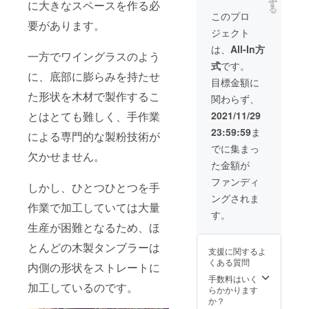
しま
回って
す
めご了
に大きなスペースを作る必
売価格
る
す。 ※
しまっ
承くだ
このプロ
4050円
一般販
要があります。
た場
さい。
名称：
ジェクト
売予定
合、職
ウイス
価格
人によ
は、
All-In方
キー 原
一方でワイングラスのよう
8,700円
り手作
材料：
式
です。
より
業で一
モルト
に、底部に膨らみを持たせ
20％オ
つ一つ
目標金額に
内容
フ。 ※
加工し
量：
た形状を木材で製作するこ
関わらず、
価格は
ている
700ml
消費
都合
2021/11/29
とはとても難しく、手作業
アル
税、送
上、一
コール
23:59:59
ま
料込み
部の支
による専門的な製粉技術が
分：
となり
援者様
でに集まっ
47％ ノ
欠かせません。
ます。
への発
ンチル
た金額が
※支援者
送が遅
フィル
様の数
れる場
ファンディ
ター/ノ
しかし、ひとつひとつを手
が予想
合がご
ンカ
ングされま
より大
ざいま
ラー 質
作業で加工していては大量
幅に上
す。予
す。
量：
回って
めご了
1.35kg
生産が困難となるため、ほ
しまっ
承くだ
（液体
た場
さい。
とんどの木製タンブラーは
+瓶）
支援に関するよ
合、職
食品添
くある質問
人によ
内側の形状をストレートに
加物：
り手作
手数料はいく
なし ア
加工しているのです。
業で一
らかかります
レル
つ一つ
か？
ギー表