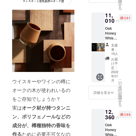
幅に上
選
択
しま
回って
す
る
す。 ※
しまっ
11,
一般販
た場
残り81
売予定
010
合、職
円
価格
人によ
Oak
8,700円
り手作
Honey
より
業で一
Whiske
10％オ
つ一つ
y
フ。 ※
加工し
支援
Tumble
価格は
ている
者：
r 1個
消費
都合
19人
AMAH
税、送
上、一
お届
AGAN
料込み
部の支
け予
Edition
となり
定：
援者様
No.1
2022
ます。
への発
年01
■Oak
※支援者
送が遅
こ
月
ウイスキーやワインの樽に
Honey
様の数
の
れる場
リ
Whiske
が予想
タ
合がご
オークの木が使われいるの
ー
y
より大
ン
ざいま
詳細を見る
を
Tumble
幅に上
選
す。予
をご存知でしょうか？
択
r タンブ
回って
す
めご了
る
ラーに
しまっ
実は
オーク材が持つタンニ
承くだ
12,
はメン
た場
さい。
残り88
テナン
ン、ポリフェノールなどの
360
合、職
円
ス用の
人によ
成分が、樽種独特の香味を
Oak
ワック
り手作
Honey
ス
業で一
作る
ために必要不可欠なの
Whiske
(10ml)
つ一つ