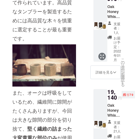
て作られています。高品質
r タンブ
人によ
送が遅
量：
Oak
ラーに
り手作
れる場
700ml
なタンブラーを製造するた
Honey
はメン
業で一
合がご
アル
Whiske
テナン
つ一つ
ざいま
コール
めには高品質な木々を慎重
y
ス用の
加工し
す。予
分：
支援
Tumble
ワック
ている
めご了
者：
に選定することが最も重要
47％ ノ
r 3個 タ
ス
都合
1人
承くだ
ンチル
ンブ
(10ml)
上、一
です。
さい。
お届
フィル
ラーに
が付属
部の支
け予
■AMAH
ター/ノ
はメン
しま
定：
援者様
AGAN
ンカ
テナン
2022
す。 ※
への発
Edition
ラー 質
年01
ス用の
一般販
送が遅
Peated
量：
こ
月
ワック
売予定
の
れる場
販売価
1.35kg
リ
ス
価格
タ
合がご
格5400
（液体
ー
(10ml)
8,700円
ン
ざいま
詳細を見る
円 名
+瓶）
を
が付属
より
選
す。予
称：ウ
食品添
択
しま
25％オ
す
めご了
イス
加物：
る
す。 ※
フ ※価
承くだ
キー 原
なし ア
19,
一般販
格は消
また、オークは呼吸をして
さい。
材料：
レル
残り79
売予定
140
費税、
モルト
円
ギー表
価格
いるため、繊維間に隙間が
送料込
内容
示：な
Oak
26,100
みとな
量：
し ※リ
たくさんありますが、今回
Honey
円より
りま
700ml
ターン
Whiske
35％オ
す。 ※
アル
に酒類
は大きな隙間の部分を切り
y
フ。 ※
支援者
コール
支援
が含ま
Tumble
価格は
様の数
者：
分：
捨て、
堅く繊維の詰まった
れるた
r 4個 タ
消費
が予想
21人
47％ ノ
め、20
ンブ
税、送
より大
お届
大変貴重な部位のみ
が使用
ンチル
歳未満