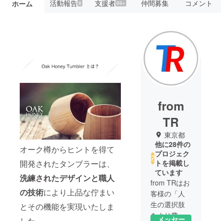
活動報告
支援者
仲間募集
コメント
ホーム
8
99+
from
TR
東京都
他に28件の
オーク樽からヒントを得て
プロジェク
開発されたタンブラーは、
トを掲載し
ています
洗練されたデザインと職人
from TRはお
の技術
により上品な佇まい
客様の「人
生の選択肢
とその機能を実現いたしま
をより豊か
メッセー
した。