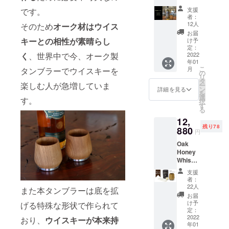
y
が付属
加工し
支援
です。
Tumble
しま
ている
者：
r 1個
す。 ※
都合
12人
そのため
オーク材はウイス
AMAH
一般販
上、一
お届
AGAN
売予定
キーとの相性が素晴らし
部の支
け予
Edition
価格
定：
援者様
Peated
2022
く
、世界中で今、オーク製
8,700円
への発
年01
■Oak
より
送が遅
こ
月
タンブラーでウイスキーを
Honey
20％オ
の
れる場
リ
Whiske
フ ※価
タ
合がご
楽しむ人が急増していま
ー
y
格は消
ン
ざいま
詳細を見る
を
Tumble
費税、
選
す。予
す。
択
r タンブ
送料込
す
めご了
る
ラーに
みとな
承くだ
12,
はメン
りま
さい。
残り78
テナン
880
す。 ※
円
ス用の
支援者
Oak
ワック
様の数
Honey
ス
が予想
Whiske
(10ml)
より大
y
が付属
幅に上
支援
Tumble
しま
回って
者：
r 2個 タ
す。 ※
しまっ
22人
また本タンブラーは底を拡
ンブ
一般販
た場
お届
ラーに
売予定
合、職
け予
げる特殊な形状で作られて
はメン
価格
定：
人によ
テナン
2022
8,700円
おり、
ウイスキーが本来持
り手作
年01
ス用の
より
業で一