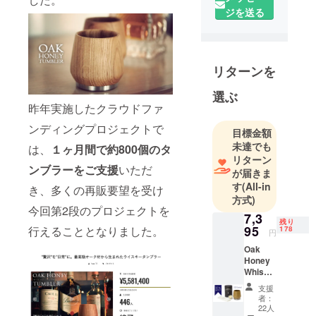
にする」こ
ジを送る
とをミッ
ションに
2020年、事
リターンを
業を開始い
たしまし
選ぶ
た。輸入販
昨年実施したクラウドファ
売事業では
ンディングプロジェクトで
実際に作り
目標金額
未達でも
手の方と会
は、
１ヶ月間で約800個のタ
リターン
話すること
ンブラーをご支援
いただ
が届きま
を大切に
す
(All-in
き、多くの再販要望を受け
し、商品と
方式)
一緒にその
今回第2段のプロジェクトを
7,3
残り
想いをお届
95
行えることとなりました。
178
円
けできるよ
Oak
うに意識し
Honey
ておりま
Whiske
y
す。私たち
支援
Tumble
者：
が作り手の
r 1個 タ
22人