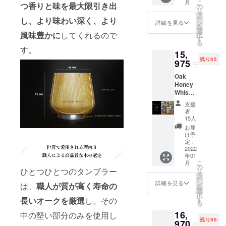
こ
月
ワック
つ香りと味を最大限引き出
20％オ
の
つ一つ
リ
ス
フ ※価
タ
加工し
ー
し、より味わい深く、より
(10ml)
格は消
ン
ている
詳細を見る
を
が付属
費税、
選
都合
風味豊かに
してくれるので
択
しま
送料込
す
上、一
る
す。 ※
みとな
部の支
す。
15,
一般販
りま
援者様
残り85
売予定
975
す。 ※
への発
円
価格
支援者
送が遅
Oak
17,400
様の数
れる場
Honey
円より
が予想
合がご
Whiske
26％オ
より大
ざいま
y
フ。 ※
幅に上
す。予
支援
Tumble
価格は
回って
めご了
者：
r 1個
消費
しまっ
15人
承くだ
AMAH
税、送
た場
さい。
お届
AGAN
料込み
合、職
け予
■AMAH
Edition
となり
定：
人によ
AGAN
No.1+A
2022
ます。
り手作
Edition
年01
MAHA
※支援者
業で一
No.1 販
こ
月
GAN
様の数
の
つ一つ
売価格
ひとつひとつのタンブラー
リ
Edition
が予想
タ
加工し
4050円
ー
Peated
より大
ン
ている
詳細を見る
名称：
は、
職人が質が高く寿命の
を
■Oak
幅に上
選
都合
ウイス
択
Honey
回って
す
上、一
長いオークを厳選
し、その
キー 原
る
Whiske
しまっ
部の支
材料：
16,
y
中の堅い部分のみを使用し
た場
援者様
モルト
残り99
Tumble
970
合、職
への発
内容
円