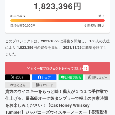
1,823,396
円
終了
3,646
%達成
目標金額
50,000
円
支援者数
158
人
このプロジェクトは、
2021/10/29
に募集を開始し、
158
人の支援
により
1,823,396
円の資金を集め、
2021/11/29
に募集を終了し
ました
もう一度プロジェクトをやってほしい
12
ポスト
シェア
LINEで送る
URLコピー
埋め込み
QRコード
貴方のウイスキーをもっと味！職人が１つ１つ手作業で
仕上げる、最高級オーク製タンブラーで極上のお家時間
をお楽しみください！【Oak Honey Whiskey
Tumbler】ジャパニーズウイスキーメーカー【長濱蒸溜