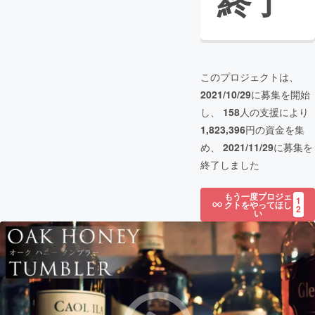
終了
このプロジェクトは、
2021/10/29
に募集を開始
し、
158
人の支援により
1,823,396
円の資金を集
め、
2021/11/29
に募集を
終了しました
もう一度プロジェ
1
クトをやってほし
2
い