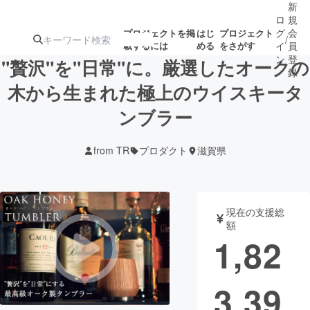
新
ロ
規
グ
会
プロジェクトを掲
はじ
プロジェクト
/
載するには
める
をさがす
イ
員
ン
登
"贅沢"を"日常"に。厳選したオークの
録
木から生まれた極上のウイスキータ
ンブラー
人気のプロ
注目のリ
注目の新着プロ
募集終了が近いプ
もうすぐ公開
ジェクト
ターン
ジェクト
ロジェクト
されます
from TR
プロダクト
滋賀県
アート・写真
音楽
現在の支援総
テクノロジー・ガジェット
ゲーム・サ
額
1,82
映像・映画
書籍・雑誌
3,39
ビジネス・起業
チャレンジ