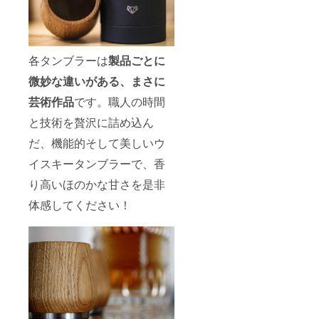
（液体
+瓶）
食品添
加物：
なし ア
各タンブラーは
製品ごとに
レル
ギー表
微妙な違いがある、まさに
示：な
し ※リ
芸術作品
です。職人の時間
ターン
に酒類
と技術を贅沢に詰め込ん
が含ま
だ、機能的そして美しいウ
れるた
め、20
イスキータンブラーで、香
歳未満
の方は
り高いほのかな甘さを是非
このリ
ターン
体感してください！
を選択
できま
せん。