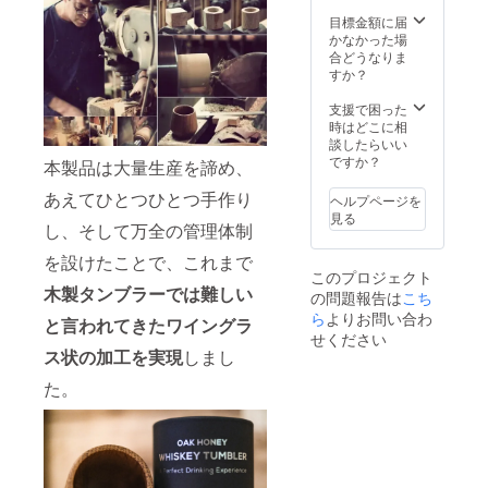
加工し
示：な
ている
目標金額に届
し
都合
かなかった場
■AMAH
上、一
合どうなりま
AGAN
部の支
すか？
Edition
援者様
Peated
への発
支援で困った
販売価
送が遅
時はどこに相
格5400
れる場
談したらいい
円 名
合がご
ですか？
称：ウ
本製品は大量生産を諦め、
ざいま
イス
す。予
あえてひとつひとつ手作り
キー 原
ヘルプページを
めご了
材料：
見る
承くだ
し、そして万全の管理体制
モルト
さい。
内容
を設けたことで、これまで
量：
このプロジェクト
700ml
木製タンブラーでは難しい
の問題報告は
こち
アル
ら
よりお問い合わ
コール
と言われてきたワイングラ
せください
分：
ス状の加工を実現
しまし
47％ ノ
ンチル
た。
フィル
ター/ノ
ンカ
ラー 質
量：
1.35kg