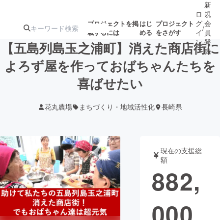
新
ロ
規
グ
会
プロジェクトを掲
はじ
プロジェクト
/
載するには
める
をさがす
イ
員
ン
登
【五島列島玉之浦町】消えた商店街に
録
よろず屋を作っておばちゃんたちを
喜ばせたい
人気のプロ
注目のリ
注目の新着プロ
募集終了が近いプ
もうすぐ公開
ジェクト
ターン
ジェクト
ロジェクト
されます
花丸農場
まちづくり・地域活性化
長崎県
アート・写真
音楽
現在の支援総
テクノロジー・ガジェット
ゲーム・サ
額
882,
映像・映画
書籍・雑誌
000
ビジネス・起業
チャレンジ