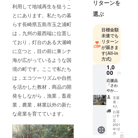
リターンを
利用して地域再生を狙うこ
選ぶ
とにあります。私たちの暮
らす長崎県五島市玉之浦町
目標金額
は，九州の最西端に位置し
未達でも
リターン
ており，灯台のある大瀬崎
が届きま
に立つと，目の前に東シナ
す
(All-in
方式)
海が広がっているような国
1,0
境の町です。ここで私たち
00
円
は，エコツーリズムや自然
応援品
「さわ
を活かした教材，商品の開
やかす
発をしながら，漁業，畜産
ぎる鹿
支援
肉バー
者：
業，農業，林業以外の新た
ガー交
4人
換券」
お届
な産業を育てています。
改築後
け予
鶴田商
定：
店で店
2021
年12
頭販売
こ
月
予定
の