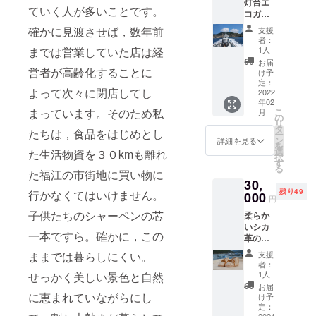
灯台エ
別のプ
のガイ
ていく人が多いことです。
コガイ
ログラ
ド船長
ドク
ムにな
の案内
確かに見渡させば，数年前
支援
ルージ
りま
で楽し
者：
ングペ
す）。
までは営業していた店は経
めま
1人
ア招待
宿の玄
す！ 旅
お届
(五島市
営者が高齢化することに
関先が
行実施
け予
玉之浦
海。お
定：
有効期
よって次々に閉店してし
町まで
2022
はよ
限は
年02
の交通
う！と
2022年
まっています。そのため私
こ
月
費，宿
飛び出
の
12月ま
リ
泊費は
すと潮
タ
で。
たちは，食品をはじめとし
ー
参加者
の香り
ン
◯1日定
詳細を見る
を
ご自身
が全身
選
員数３
た生活物資を３０kmも離れ
択
でご負
を包ん
す
人ま
る
担くだ
た福江の市街地に買い物に
でくれ
で。 ◯
30,
さ
ます。
出港す
残り49
行かなくてはいけません。
い。)。
000
玉之浦
る玉之
円
玉之浦
での生
浦港ま
子供たちのシャーペンの芯
柔らか
港を出
活を体
での旅
いシカ
港し，
験して
費及び
一本ですら。確かに，この
革の赤
赤灯台
みませ
周辺で
ちゃん
を越え
んか。
の宿泊
ままでは暮らしにくい。
支援
の靴
て，大
旅行有
にかか
者：
「ファ
瀬崎灯
効期限
1人
せっかく美しい景色と自然
る費用
ースト
台を眺
は2022
はご負
お届
シュー
に恵まれていながらにし
められ
年12月
け予
担いた
ズ」。
る断崖
定：
まで。
だきま