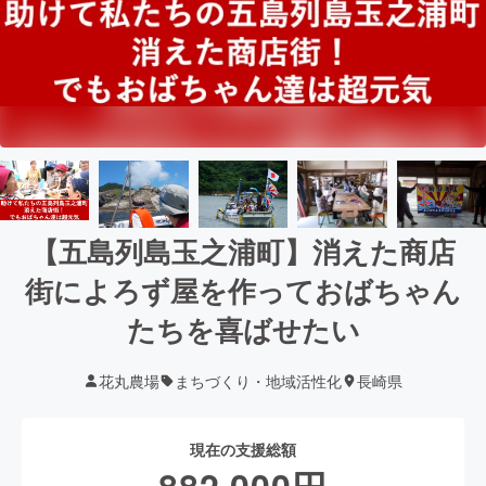
【五島列島玉之浦町】消えた商店
街によろず屋を作っておばちゃん
たちを喜ばせたい
花丸農場
まちづくり・地域活性化
長崎県
現在の支援総額
882,000
円