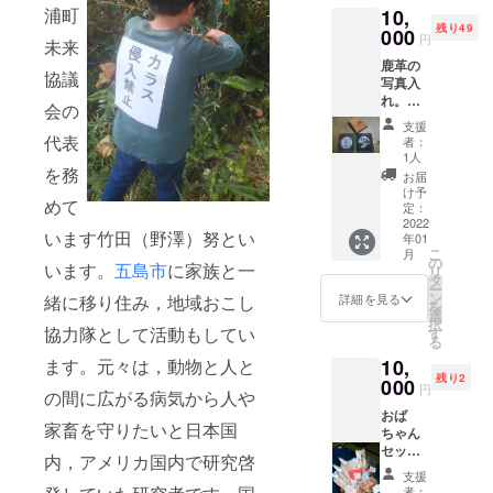
浦町
10,
ケー
してく
残り49
ス，
000
れま
円
未来
キー
す。五
鹿革の
ケー
島列島
協議
写真入
ス）の
では、
れ。か
内から
台風に
会の
わいい
ご希望
襲われ
支援
ペット
の品を
代表
たとき
者：
や、お
お送り
にみん
1人
子さ
を務
しま
ながこ
お届
ん、お
す。色
れを
け予
めて
孫さん
や柄の
定：
もって
の写真
2022
選択は
買い物
います竹田（野澤）努とい
年01
をいつ
申し訳
に出か
こ
月
も持ち
ありま
の
けてい
います。
五島市
に家族と一
リ
歩きた
せんが
タ
る姿を
ー
い。も
出来か
ン
見掛け
詳細を見る
緒に移り住み，地域おこし
を
ちろん
ねま
選
まし
択
スマホ
協力隊として活動もしてい
す。 シ
す
た。今
る
に入れ
カはこ
回わず
ます。元々は，動物と人と
10,
るのも
こ玉之
か200個
残り2
いいけ
000
浦で捕
だけ作
円
の間に広がる病気から人や
ど、こ
獲して
られた
おば
こはア
得られ
限定品
家畜を守りたいと日本国
ちゃん
ナログ
た物で
です
セッ
に印刷
す。捕
内，アメリカ国内で研究啓
ト。地
した写
獲状況
支援
元でそ
真を肌
によっ
者：