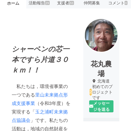
活動報告
支援者
仲間募集
コメント
ホーム
29
53
8
シャーペンの芯一
本ですら片道３０
花丸農
ｋｍ！！
場
北海道
私たちは，環境省事業の
初めてのプ
ロジェクト
一つである
里山未来拠点形
です
成支援事業
（令和3年度）を
メッセー
ジを送る
実現する「
玉之浦町未来拠
点協議会
」です。私たちの
活動は，地域の自然財産を