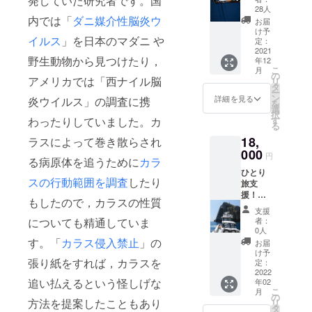
発していた研究者です。国
の時期
触りの
ては発
28人
に採れ
内では「
ダニ媒介性脳炎ウ
いいシ
送が
お届
た魚の
カ革の
２ヶ月
け予
イルス
」を日本のマダニ や
干し物
写真入
定：
程度遅
やタイ
2021
れに入
れるこ
野生動物から見つけたり，
年12
茶漬
れて。
ともあ
こ
月
け、か
質感に
の
ります
アメリカでは「西ナイル脳
リ
んころ
癒され
タ
のでご
ー
餅など
てくだ
ン
承知お
詳細を見る
炎ウイルス」の調査に携
を
おば
さい。
選
きくだ
択
ちゃん
わったりしていました。カ
す
さい。
る
たちが
プレゼ
18,
ラスによって巻き散らされ
作った
ントで
地の物
000
お送り
円
る病原体を追うために
カラ
の盛り
したい
ひとり
合わ
場合
スの行動範囲を調査
したり
旅支
せ。漁
は，以
援！！
の状況
下の項
もしたので，カラスの性質
大瀬崎
で内容
目を備
支援
灯台エ
は変わ
についても精通していま
考にお
者：
コガイ
ります
0人
書き添
ドシン
が、五
す。「
カラス侵入禁止
」の
えくだ
お届
グルク
島列島
け予
さい。
張り紙をすれば，カラスを
ルージ
玉之浦
定：
１ プ
ング招
2022
のおい
レゼン
追い払えるという怪しげな
年02
待 (五島
しい贈
トの目
こ
月
市玉之
り物で
の
的 ２
方法を提案したこともあり
リ
浦町ま
す。冷
タ
お送り