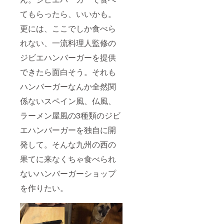
の際
者登録
から急
に、お
番号：
てもらったら、いいかも。
きょ天
孫さん
長崎
候不順
のお名
県 第
更には、ここでしか食べら
などで
前、お
３０８
釣りが
送り
れない、一流料理人監修の
３号 内
できな
先、贈
航不定
くなる
ジビエハンバーガーを提供
り物を
期航路
ことも
発送し
事業届
できたら面白そう。それも
ありま
てほし
出済
す。そ
い日時
ハンバーガーなんか全然関
の場合
などを
は、体
うかが
係ないスペイン風、仏風、
験やシ
いま
カ革ク
す。
ラーメン屋風の3種類のジビ
ラフト
体験、
エハンバーガーを独自に開
漁網編
発して。そんな九州の西の
み体験
などに
果てに来なくちゃ食べられ
変更し
なくて
ないハンバーガーショップ
はなら
ない場
を作りたい。
合もあ
ります
のでご
承知お
きくだ