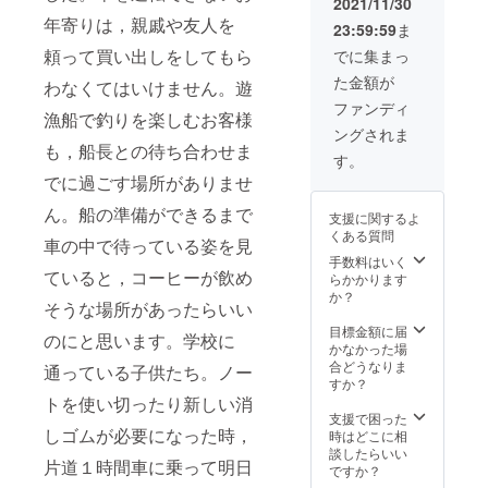
色は通
2021/11/30
申込方
３．連
で当日
ハレの
泊夕・
常白で
法 大瀬
年寄りは，親戚や友人を
絡先(電
船を出
23:59:59
ま
日に
朝食
すが、
崎灯台
話番号)
せなく
ぴった
月）に
頼って買い出しをしてもら
今回限
でに集まっ
エコガ
４．ア
なるこ
りの旗
なりま
定品と
イドク
レル
ともあ
た金額が
を掲げ
わなくてはいけません。遊
す。ペ
して
ルージ
ギーの
りま
てくだ
ア以外
茶、
ファンディ
ングを
有無 を
す。そ
漁船で釣りを楽しむお客様
さい。
でご家
赤、青
申し込
必ずお
の場合
ングされま
製作
族やお
からも
みの方
知らせ
は、磯
も，船長との待ち合わせま
に2カ月
仲間を
選べま
す。
は、お
くださ
釣り体
ほどか
追加し
す。
申込み
でに過ごす場所がありませ
い。そ
験やシ
かりま
たい場
（お申
の際に
の情報
カ革ク
す。縦
合は，
込み期
ん。船の準備ができるまで
備考欄
を宿と
ラフト
支援に関するよ
100㎝×
１名１
限
に、
共有し
体験、
くある質問
横150㎝
車の中で待っている姿を見
万円で
2022年
１．ご
たうえ
漁網編
程度の
３人上
手数料はいく
12月）
希望日
で、宿
み体験
ていると，コーヒーが飲め
サイズ
限まで
らかかります
※なお、
を3候補
から直
などに
です。
追加で
か？
利用し
２．参
接お電
変更し
そうな場所があったらいい
波の絵
きます
ている
加した
話でご
なくて
の上に
ので，
目標金額に届
シカ革
い方の
連絡を
のにと思います。学校に
はなら
鯛と大
ご相談
かなかった場
は地元
お名前
差し上
ない場
漁の文
くださ
合どうなりま
で捕獲
通っている子供たち。ノー
３．連
げま
合もあ
字があ
い。 ◯
すか？
して、
絡先(電
す。な
ります
しらわ
宿泊地
トを使い切ったり新しい消
鞣した
話番号)
お、自
のでご
れてい
（五島
支援で困った
うえ
を必ず
然が相
承知お
しゴムが必要になった時，
ます。
市玉之
時はどこに相
で、製
お知ら
手であ
きくだ
船名，
浦町玉
談したらいい
造する
せくだ
ること
さい。
片道１時間車に乗って明日
人名ま
之浦小
ですか？
もので
さい。
から急
遊漁船
たは会
浦）ま