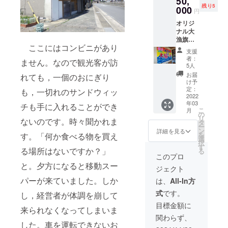
50,
印いた
でご家
ご自身
話番号)
残り5
荒れた
000
しま
族を追
でご負
円
を必ず
場合は
す。焼
加した
担いた
お知ら
オリジ
別のプ
き印を
い場合
だきま
せくだ
ナル大
ログラ
希望す
は，１
す。 ◯
さい。
漁旗。
ムにな
る場合
名1万５
申込方
その情
ここにはコンビニがあり
漁場の
りま
は，
千円で
法 波音
支援
報を船
華、大
す）。
「備考
３人上
者：
の民泊
長と共
ません。なので観光客が訪
漁旗。
宿の玄
欄」に
5人
限まで
シング
有した
漁師が
関先が
必ず焼
乗船で
お届
れても，一個のおにぎり
ル貸切
うえ
使う本
海。お
き印す
け予
きます
１泊と
で、船
物だか
はよ
定：
るネー
も，一切れのサンドウィッ
ので，
釣り体
長から
ら上
2022
う！と
ムをお
ご相談
験セッ
直接お
年03
質。あ
チも手に入れることができ
飛び出
書きく
くださ
トを申
電話も
こ
月
なたの
すと潮
の
ださ
い。 ◯
し込み
しくは
リ
ないのです。時々聞かれま
ために
の香り
タ
い。な
出港す
の方
メール
ー
一から
が全身
ン
お，平
詳細を見る
る玉之
は、お
でご連
を
す。「何か食べる物を買え
作る旗
を包ん
選
仮名，
浦港ま
申込み
絡を差
択
です。
でくれ
す
漢字，
での旅
の際に
る場所はないですか？」
し上げ
る
人生の
ます。
英字で
このプロ
費及び
備考欄
ます。
応援旗
旅行有
書くこ
と。夕方になると移動スー
周辺で
に、
なお、
ジェクト
をどう
効期限
とがで
の宿泊
１．ご
自然が
ぞ、ご
は2022
パーが来ていました。しか
きます
は、
All-In方
にかか
希望日
相手で
家庭に!
年12月
が，字
る費用
を3候補
あるこ
式
です。
し，経営者が体調を崩して
入学、
まで。
体は指
はご負
２．参
とから
入社、
◯1日１
定でき
目標金額に
担いた
加した
急きょ
来られなくなってしまいま
結婚、
ペアの
ませ
だきま
い方の
天候不
関わらず、
出産。
みの宿
ん。 ◯
す。 ◯
お名前
した。車を運転できないお
順など
様々な
泊（１