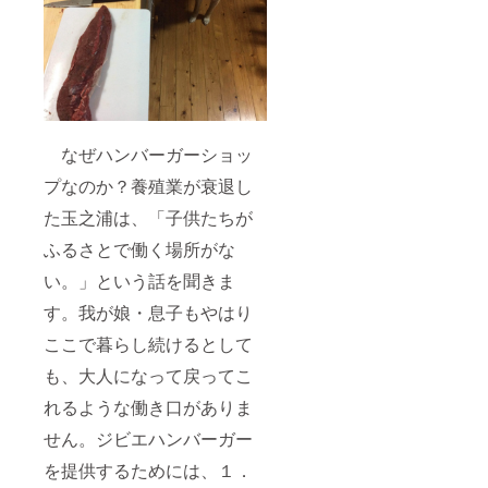
さい。
簡易宿
所名
称：民
泊
「南」
旅館
業経営
なぜハンバーガーショッ
許可：
長崎県
プなのか？養殖業が衰退し
指令
五保衛
た玉之浦は、「子供たちが
第２０
０５号
ふるさとで働く場所がな
い。」という話を聞きま
す。我が娘・息子もやはり
ここで暮らし続けるとして
も、大人になって戻ってこ
れるような働き口がありま
せん。ジビエハンバーガー
を提供するためには、１．