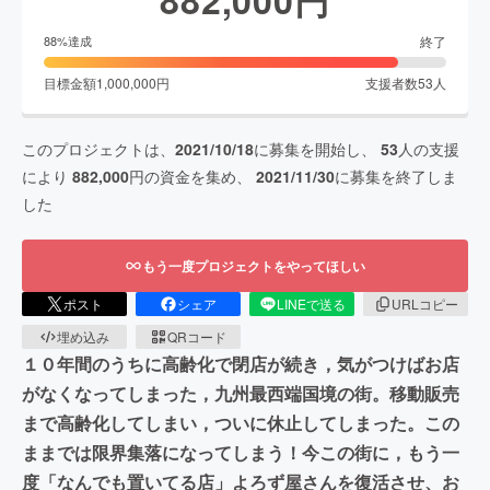
終了
88
%達成
目標金額
1,000,000
円
支援者数
53
人
このプロジェクトは、
2021/10/18
に募集を開始し、
53
人の支援
により
882,000
円の資金を集め、
2021/11/30
に募集を終了しま
した
もう一度プロジェクトをやってほしい
ポスト
シェア
LINEで送る
URLコピー
埋め込み
QRコード
１０年間のうちに高齢化で閉店が続き，気がつけばお店
がなくなってしまった，九州最西端国境の街。移動販売
まで高齢化してしまい，ついに休止してしまった。この
ままでは限界集落になってしまう！今この街に，もう一
度「なんでも置いてる店」よろず屋さんを復活させ、お