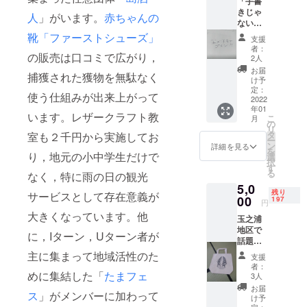
「手書
玉之浦
事情に
きじゃ
小学校
より交
人
」がいます。
赤ちゃんの
ない御
は閉校
換する
礼の
しまし
靴「ファーストシューズ」
品が変
支援
メッ
た。合
わるこ
者：
の販売は口コミで広がり，
セージ
併した
ともあ
2人
でよ
新しい
りま
お届
捕獲された獲物を無駄なく
かっ 応
玉之浦
す。当
け予
援する
小学校
定：
該品は
使う仕組みが出来上がって
けん」
2022
は、玉
鹿肉、
年01
ただた
之浦中
小麦
います。レザークラフト教
こ
月
だ意図
学校
の
粉、レ
リ
に賛同
（旧平
タ
室も２千円から実施してお
モング
ー
して応
成中学
ン
ラス、
詳細を見る
を
援して
り，地元の小中学生だけで
校、旧
選
乳製
択
下さる
東中学
す
品、ト
る
なく，特に雨の日の観光
方、 す
校）と
マト、
5,0
いませ
併設さ
玉ね
残り
サービスとして存在意義が
ん。文
00
れてい
197
ぎ、大
円
章書け
ます。
豆を含
大きくなっています。他
玉之浦
ます
絶対に
みま
地区で
が、
市販さ
す。）
に，Iターン，Uターン者が
話題の
めっ
れてい
「さじ
ちゃめ
主に集まって地域活性のた
ないオ
支援
なげ
ちゃ字
リジナ
者：
君」が
めに集結した「
たまフェ
が下手
ル絵葉
3人
あしら
なんで
書で
お届
ス
」がメンバーに加わって
われ
すよ。
す。印
け予
た、サ