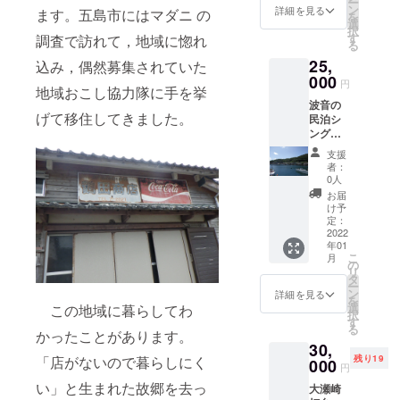
ー
での交
凍発送
ン
詳細を見る
先
ます。五島市にはマダニ の
を
通費，
しま
選
択
宿泊費
す。
す
調査で訪れて，地域に惚れ
る
は参加
25,
者ご自
込み，偶然募集されていた
身でご
000
円
地域おこし協力隊に手を挙
負担く
波音の
ださ
げて移住してきました。
民泊シ
い。)。
ングル
玉之浦
貸切１
港を出
支援
泊と釣
港し，
者：
り体験
赤灯台
0人
セッ
を越え
お届
ト。プ
て，大
け予
ロのエ
瀬崎灯
定：
コガイ
2022
台を眺
年01
ドでも
められ
こ
月
あるご
る断崖
の
リ
主人と
下ま
タ
ー
の案内
で。海
ン
詳細を見る
を
で釣り
からし
選
この地域に暮らしてわ
択
を楽し
かみら
す
る
みま
かったことがあります。
れない
30,
しょう
ダイナ
「店がないので暮らしにく
残り19
（海が
000
ミック
円
荒れた
な風景
い」と生まれた故郷を去っ
大瀬崎
場合は
をプロ