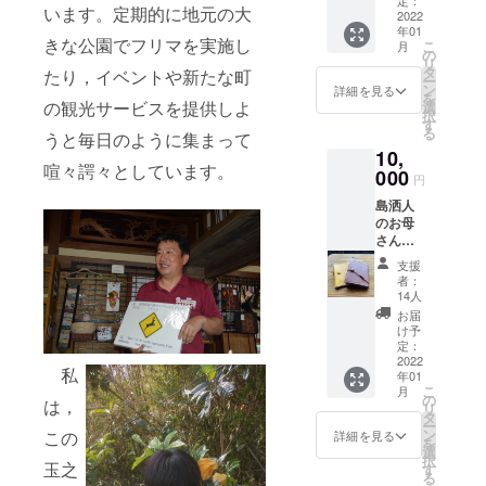
すいま
定：
刷が完
います。定期的に地元の大
ジは投
2022
せん。
了次第
年01
げられ
御礼の
お送り
きな公園でフリマを実施し
こ
月
たの
メッ
の
いたし
リ
トー
セージ
タ
ます。
たり，イベントや新たな町
ー
ト。気
のみで
ン
詳細を見る
を
分が落
の観光サービスを提供しよ
す。
選
択
ち込ん
す
る
うと毎日のように集まって
だ時
10,
に、こ
喧々諤々としています。
れを肩
000
円
にかけ
島洒人
てお出
のお母
かけす
さんた
れば、
ちが
気分も
支援
作った
晴れ晴
者：
柔らか
れ。無
14人
いシカ
茶ぶり
お届
革製品
や解決
け予
小物２
不能な
定：
種類。
2022
問題に
私
年01
「しお
直面し
こ
月
り」
たと
の
は，
リ
と，も
き、さ
タ
ー
う一点
りげな
ン
この
詳細を見る
を
（小銭
くあな
選
択
入れ，
玉之
たをサ
す
る
単行本
ポート