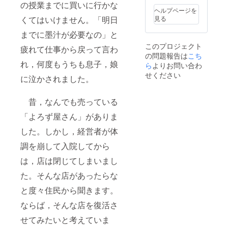
す。今
その情
きょ天
の授業までに買いに行かな
の名名
社名
での交
回の返
報を船
ヘルプページを
候不順
称：
（いず
通費は
礼品と
長と共
くてはいけません。「明日
見る
などで
「翔龍
れか一
参加者
して優
有した
釣りが
丸」 遊
つ）な
ご自身
までに墨汁が必要なの」と
先いた
うえ
できな
漁船業
どの他
でご負
します
で、船
くなる
者登録
このプロジェクト
に，歓
疲れて仕事から戻って言わ
担いた
が、島
長から
ことも
番号：
の問題報告は
こち
迎，
だきま
洒人の
直接お
ありま
長崎
れ，何度もうちも息子，娘
祝，感
ら
よりお問い合わ
す。 ◯
人気商
電話も
す。そ
県 第
謝の文
申込方
品でも
せください
しくは
の場合
３０８
に泣かされました。
字を入
法 波音
あり、
メール
は、体
３号 内
れるこ
の民泊
お申し
でご連
験やシ
航不定
とがで
ペア一
込み後2
絡を差
昔，なんでも売っている
カ革ク
期航路
きま
泊と釣
カ月は
し上げ
ラフト
事業届
す。ご
り体験
かかり
「よろず屋さん」がありま
ます。
体験、
出済
希望を
セット
ますの
なお、
漁網編
選択し
した。しかし，経営者が体
を申し
でご承
自然が
み体験
て下さ
込みの
知おき
相手で
などに
調を崩して入院してから
い。
方は、
くださ
あるこ
変更し
お申込
い。 申
とから
なくて
は，店は閉じてしまいまし
みの際
込方法
急きょ
はなら
に備考
メール
天候不
ない場
た。そんな店があったらな
欄に、
にて以
順など
合もあ
１．ご
下の項
と度々住民から聞きます。
で当日
ります
希望日
目につ
船を出
のでご
を3候補
ならば，そんな店を復活さ
いて情
せなく
承知お
２．参
報をお
なるこ
きくだ
せてみたいと考えていま
加した
知らせ
ともあ
さい。
い方の