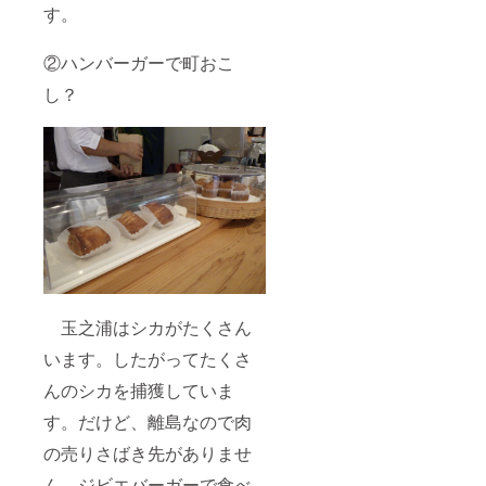
くださ
りま
簡易宿
す。
お名前
い。
す。そ
所名
３．連
１．申
の場合
称：民
絡先(電
込者の
は、磯
泊
②ハンバーガーで町おこ
話番号)
お名前
釣り体
「南」
４．ア
２．申
験やシ
し？
旅館
レル
込者の
カ革ク
業経営
ギーの
連絡先
ラフト
許可：
有無 を
（お電
体験、
長崎県
必ずお
話番
漁網編
指令
知らせ
号）
み体験
五保衛
くださ
３．焼
などに
第２０
い。そ
き印す
変更し
０５号
の情報
るネー
なくて
を宿と
ム その
はなら
共有し
後、製
ない場
たうえ
造して
合もあ
で、宿
いる島
ります
から直
洒人
のでご
玉之浦はシカがたくさん
接お電
（しま
承知お
話でご
しゃじ
きくだ
います。したがってたくさ
連絡を
ん）の
さい。
差し上
職人よ
遊漁船
んのシカを捕獲していま
げま
り直接
の名名
す。な
ご連絡
す。だけど、離島なので肉
称：
お、自
差し上
「翔龍
の売りさばき先がありませ
然が相
げま
丸」 遊
手であ
す。 そ
漁船業
ん。ジビエバーガーで食べ
ること