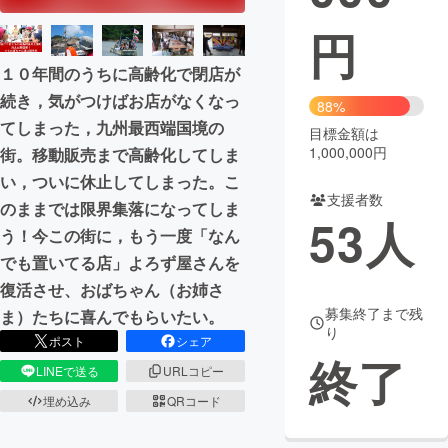
円
まちづくり・地域活性化
１０年間のうちに高齢化で閉店が
続き，気がつけばお店がなくなっ
CAMPFIRE for Social Good
CAMPFIRE Creation
88%
てしまった，九州最西端国境の
CAMPFIREふるさと納税
machi-ya
コミュニティ
目標金額は
1,000,000円
街。移動販売まで高齢化してしま
い，ついに休止してしまった。こ
支援者数
のままでは限界集落になってしま
53
人
う！今この街に，もう一度「なん
でも置いてる店」よろず屋さんを
復活させ、おばちゃん（お姉さ
募集終了まで残
ま）たちに喜んでもらいたい。
り
ポスト
シェア
終了
LINEで送る
URLコピー
埋め込み
QRコード