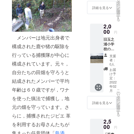
リ
の、地
タ
ー
元の五
ン
詳細を見る
を
島高校
選
択
の生徒
す
る
さんと
2,0
開発し
た「さ
00
円
わやか
メンバーは地元出身者で
旧玉之
すぎる
浦小学
鹿肉
構成された鹿や猪の駆除を
校の写
バー
真絵葉
行っている捕獲隊が中心に
ガー」
支援
書(5枚
交換
者：
構成されています。元々，
組）。
券。
0人
懐かし
（2023
お届
自分たちの田畑を守ろうと
いあの
年3月31
け予
風景を
日まで
定：
結成されたメンバーで平均
思い出
2022
交換可
年02
してく
能。鶴
年齢は６０歳ですが，ワナ
こ
月
ださ
田商店
の
リ
い。平
来店時
を使った猟法で捕獲し，地
タ
ー
成の終
の時の
ン
詳細を見る
を
元の畑を守っています。さ
焉とと
みにお
選
択
もに旧
引き換
す
る
らに，捕獲されたジビエ 革
平成小
えいた
2,5
学校と
しま
を利用するお母さんたちが
合併
00
す。な
円
し、旧
お、諸
集まった任意団体「
島洒