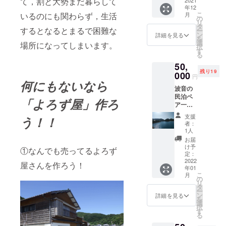
て，割と大勢まだ暮らして
島のブ
2021
下ま
◯1日１
す。 ◯
年12
ランド
で。海
ひとり
申込方
こ
いるのにも関わらず，生活
月
島洒人
からし
の
のみの
法 ひと
リ
が手縫
かみら
タ
宿泊
り旅支
するとなるとまるで困難な
ー
いで作
れない
ン
（１泊
詳細を見る
援！！
を
り上げ
ダイナ
選
夕・朝
場所になってしまいます。
大瀬崎
択
る、世
ミック
す
食月）
灯台エ
る
界に
な風景
になり
コガイ
50,
たった
をプロ
ます。
ドシン
残り19
一つの
000
のガイ
ひとり
グルク
円
記念
何にもないなら
ド船長
です
ルージ
波音の
品。お
の案内
が，民
ングを
民泊ペ
孫さん
で楽し
泊なの
「よろず屋」作ろ
申し込
ア一泊
のお誕
めま
でオー
みの方
と釣り
生を機
す！ 旅
ナー夫
は、お
支援
う！！
体験
会にど
行実施
婦との
者：
申込み
セッ
うぞ。
有効期
1人
交流が
の際に
ト。プ
◯ご指
限は
ありま
お届
備考欄
ロのエ
定いた
2022年
け予
す。 ◯
に、
①なんでも売ってるよろず
コガイ
だきま
定：
12月ま
宿泊地
１．ご
ドでも
2022
した
で。
屋さんを作ろう！
（五島
希望日
年01
あるご
ネーム
◯1日２
市玉之
を3候補
こ
月
主人と
（あか
の
ペアま
浦町玉
２．参
リ
の案内
ちゃん
タ
で乗る
之浦小
加した
ー
で釣り
のお名
ン
ことが
詳細を見る
浦）ま
い方の
を
を楽し
前）を
選
できま
での交
お名前
択
みま
靴の上
す
す。ペ
通費は
３．連
る
しょう
に焼き
ア以外
参加者
絡先(電
（海が