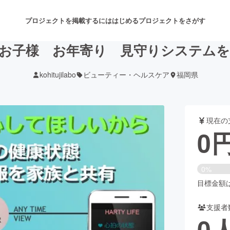
プロジェクトを掲載するには
はじめる
プロジェクトをさがす
お子様 お年寄り 見守りシステム
kohitujilabo
ビューティー・ヘルスケア
福岡県
注目のリターン
注目の新着プロジェクト
募集終了が近いプロジェクト
も
現在の
音楽
舞台・パフォーマンス
0
ゲーム・サービス開発
フード・飲食店
0%
書籍・雑誌出版
アニメ・漫画
目標金額は8
支援者
チャレンジ
ビューティー・ヘルスケ
0