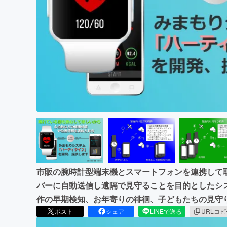
まちづくり・地域活性化
市販の腕時計型端末機とスマートフォンを連携して
バーに自動送信し遠隔で見守ることを目的としたシ
作の早期検知、お年寄りの徘徊、子どもたちの見守
ポスト
シェア
LINEで送る
URLコ