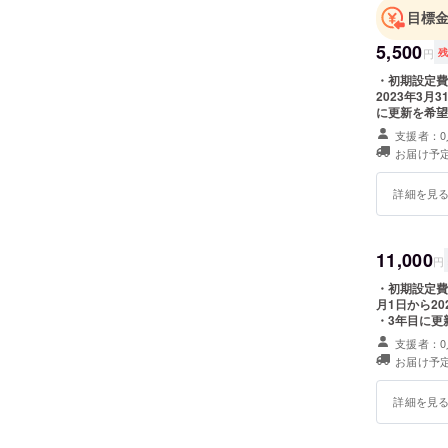
目標
5,500
円
・初期設定費用
2023年3
に更新を希望
許諾料を正規
支援者：0
機（価格25
お届け予定
ターネットが
要があります
PC・タブレ
詳細を見
ります。（利
11,000
円
・初期設定費用
月1日から2
・3年目に更新
での使用許諾
支援者：0
時計型端末機
お届け予定
す。 ※イン
いただく必要
者向けにPC
詳細を見
必要がありま