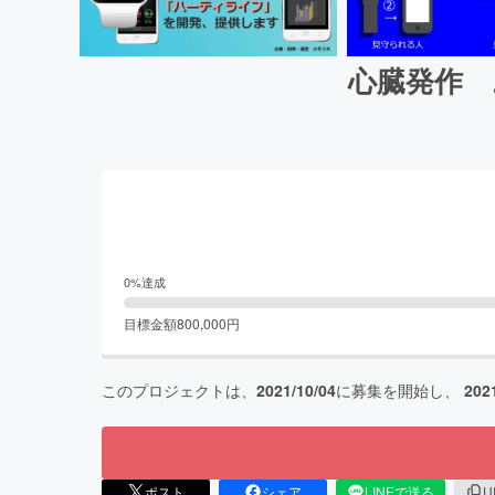
心臓発作 
0
%達成
目標金額
800,000
円
このプロジェクトは、
2021/10/04
に募集を開始し、
202
ポスト
シェア
LINEで送る
U