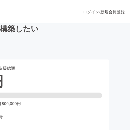
ログイン
/
新規会員登録
を構築したい
うすぐ公開されます
支援総額
プロダクト
円
ファッション
スポーツ
00,000円
数
ア
ソーシャルグッド
人