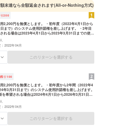
金額未達なら全額返金されます
(All-or-Nothing方式)
残り
200
2,200円を無償とします。 ・初年度（2022年4月1日から
月31日まで）のシステム使用許諾権を差し上げます。 ・2年目
される場合は2023年4月1日から2023年3月31日までの使用
料金の50%割引（5,500円）とします。 ※指定の時計型端末
人
,000円前後）を別途ご準備いただく必要があります。 ※イン
：2022年04月
使用できる任意のスマートフォンを別途ご準備いただく必
。（利用中の物でも問題ありません） ※見守り者向けに
ット・スマートフォンのいずれかをご準備いただく必要があ
このリターンを選択する
る
用中の物でも問題ありません）
残り
100
2,200円を無償とします。 ・初年度から2年間（2022年4
024年3月31日まで）のシステム使用許諾権を差し上げます。
を希望される場合は2024年4月1日から2026年3月31日ま
料を正規料金の50%割引（11,000円）とします。 ※指定の
人
（価格25,000円前後）を別途ご準備いただく必要がありま
：2022年04月
ターネットが使用できる任意のスマートフォンを別途ご準備
があります。（利用中の物でも問題ありません） ※見守り
・タブレット・スマートフォンのいずれかをご準備いただく
このリターンを選択する
る
す。（利用中の物でも問題ありません）