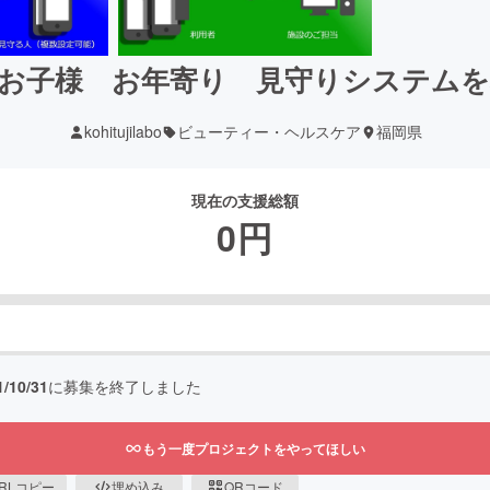
お子様 お年寄り 見守りシステム
kohitujilabo
ビューティー・ヘルスケア
福岡県
現在の支援総額
0
円
1/10/31
に募集を終了しました
もう一度プロジェクトをやってほしい
RLコピー
埋め込み
QRコード