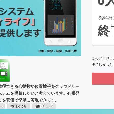
募集終
CAMPFIRE for Social Good
CAMPFIRE Creation
終
CAMPFIREふるさと納税
machi-ya
コミュニティ
このプロジェ
終了しました
取得できる心拍数や位置情報をクラウドサー
ステムを構築したいと考えています。心臓発
りを安価で簡単に実現できます。
ピー
埋め込み
QRコード