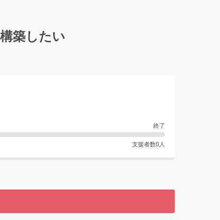
を構築したい
終了
支援者数
0
人