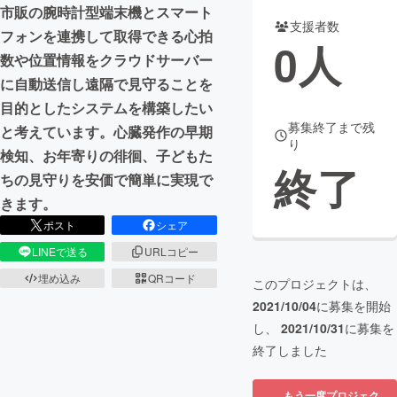
市販の腕時計型端末機とスマート
支援者数
まちづくり・地域活性化
フォンを連携して取得できる心拍
0
人
数や位置情報をクラウドサーバー
に自動送信し遠隔で見守ることを
CAMPFIRE for Social Good
CAMPFIRE Creation
目的としたシステムを構築したい
CAMPFIREふるさと納税
machi-ya
コミュニティ
募集終了まで残
と考えています。心臓発作の早期
り
検知、お年寄りの徘徊、子どもた
終了
ちの見守りを安価で簡単に実現で
きます。
ポスト
シェア
LINEで送る
URLコピー
埋め込み
QRコード
このプロジェクトは、
2021/10/04
に募集を開始
し、
2021/10/31
に募集を
終了しました
もう一度プロジェク