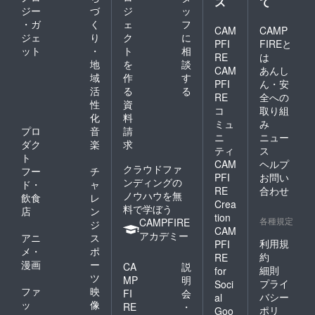
ス
て
ジー
づ
ジ
ッ
・ガ
く
ェ
フ
CAM
CAMP
ジェ
り
ク
に
PFI
FIREと
ット
・
ト
相
RE
は
地
を
談
CAM
あんし
域
作
す
PFI
ん・安
活
る
る
RE
全への
性
資
コ
取り組
化
料
ミュ
み
プロ
音
請
ニ
ニュー
ダク
楽
求
ティ
ス
ト
CAM
ヘルプ
クラウドファ
フー
チ
PFI
お問い
ンディングの
ド・
ャ
RE
合わせ
ノウハウを無
飲食
レ
Crea
料で学ぼう
店
ン
tion
各種規定
CAMPFIRE
ジ
CAM
アカデミー
アニ
ス
利用規
PFI
メ・
ポ
約
RE
漫画
ー
CA
説
細則
for
ツ
MP
明
プライ
Soci
ファ
映
FI
会
バシー
al
ッ
像
RE
・
ポリ
Goo