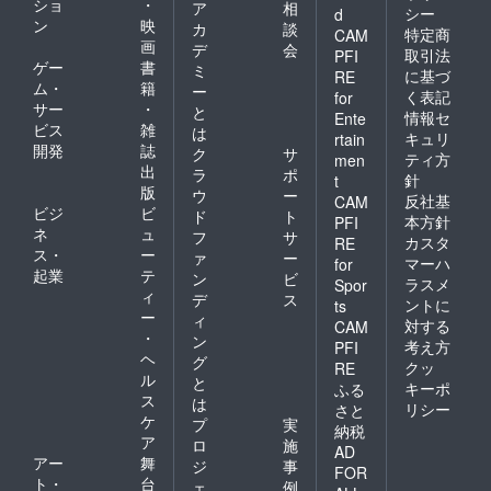
ショ
・
ア
相
シー
d
ン
映
カ
談
特定商
CAM
画
デ
会
取引法
PFI
ゲー
書
ミ
に基づ
RE
ム・
籍
ー
く表記
for
サー
・
と
情報セ
Ente
ビス
雑
は
キュリ
rtain
開発
誌
ク
サ
ティ方
men
出
ラ
ポ
針
t
版
ウ
ー
反社基
CAM
ビジ
ビ
ド
ト
本方針
PFI
ネ
ュ
フ
サ
カスタ
RE
ス・
ー
ァ
ー
マーハ
for
起業
テ
ン
ビ
ラスメ
Spor
ィ
デ
ス
ントに
ts
ー
ィ
対する
CAM
・
ン
考え方
PFI
ヘ
グ
クッ
RE
ル
と
キーポ
ふる
ス
は
リシー
さと
ケ
プ
実
納税
ア
ロ
施
AD
アー
舞
ジ
事
FOR
ト・
台
ェ
例