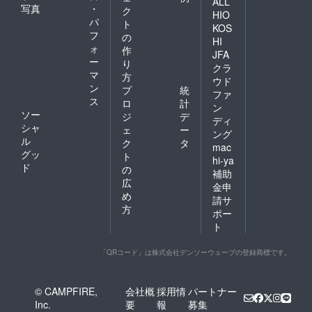
ALL
写真
・
ク
HIO
パ
ト
KOS
フ
の
HI
ォ
作
JFA
ー
り
クラ
マ
方
ウド
ン
プ
統
ファ
ス
ロ
計
ン
ソー
ジ
デ
ディ
シャ
ェ
ー
ング
ル
ク
タ
mac
グッ
ト
hi-ya
ド
の
補助
広
金申
め
請サ
方
ポー
ト
「QRコード」は株式会社デンソーウェーブの登録商標です。
© CAMPFIRE,
会社概
採用情
パートナー
Inc.
要
報
募集