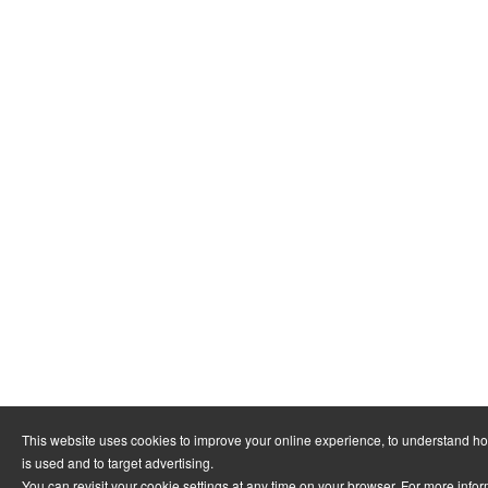
This website uses cookies to improve your online experience, to understand h
is used and to target advertising.
You can revisit your cookie settings at any time on your browser. For more info