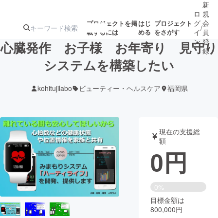
新
ロ
規
グ
会
プロジェクトを掲
はじ
プロジェクト
/
載するには
める
をさがす
イ
員
ン
登
心臓発作 お子様 お年寄り 見守り
録
システムを構築したい
人気のプロ
注目のリ
注目の新着プロ
募集終了が近いプ
もうすぐ公開
kohitujilabo
ビューティー・ヘルスケア
福岡県
ジェクト
ターン
ジェクト
ロジェクト
されます
アート・写真
音楽
現在の支援総
額
0
円
テクノロジー・ガジェット
ゲーム・サ
映像・映画
書籍・雑誌
0%
目標金額は
800,000円
ビジネス・起業
チャレンジ