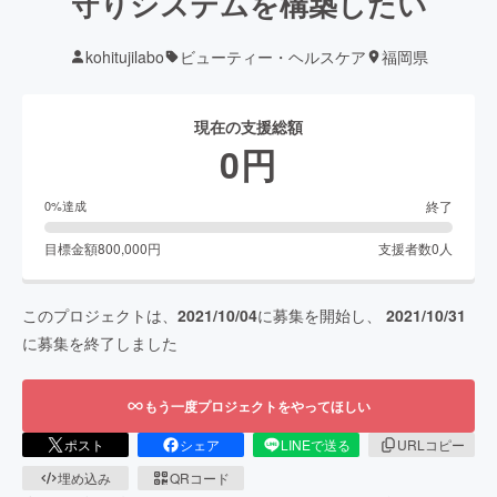
守りシステムを構築したい
kohitujilabo
ビューティー・ヘルスケア
福岡県
現在の支援総額
0
円
終了
0
%達成
目標金額
800,000
円
支援者数
0
人
このプロジェクトは、
2021/10/04
に募集を開始し、
2021/10/31
に募集を終了しました
もう一度プロジェクトをやってほしい
ポスト
シェア
LINEで送る
URLコピー
埋め込み
QRコード