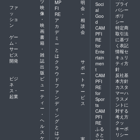
ツ
MP
明
プライ
Soci
ファ
映
FI
会
バシー
al
ッ
像
RE
・
ポリ
Goo
ショ
・
ア
相
シー
d
ン
映
カ
談
特定商
CAM
画
デ
会
取引法
PFI
ゲー
書
ミ
に基づ
RE
ム・
籍
ー
く表記
for
サー
・
と
情報セ
Ente
ビス
雑
は
キュリ
rtain
開発
誌
ク
サ
ティ方
men
出
ラ
ポ
針
t
版
ウ
ー
反社基
CAM
ビジ
ビ
ド
ト
本方針
PFI
ネ
ュ
フ
サ
カスタ
RE
ス・
ー
ァ
ー
マーハ
for
起業
テ
ン
ビ
ラスメ
Spor
ィ
デ
ス
ントに
ts
ー
ィ
対する
CAM
・
ン
考え方
PFI
ヘ
グ
クッ
RE
ル
と
キーポ
ふる
ス
は
リシー
さと
ケ
プ
実