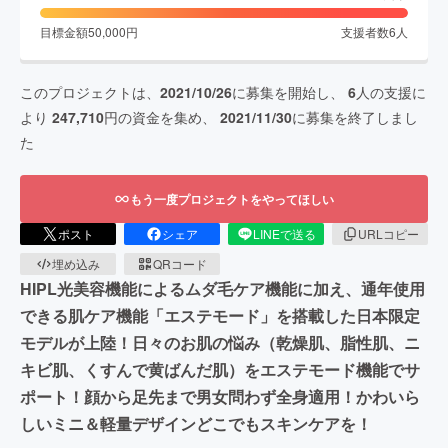
目標金額
50,000
円
支援者数
6
人
このプロジェクトは、
2021/10/26
に募集を開始し、
6
人の支援に
より
247,710
円の資金を集め、
2021/11/30
に募集を終了しまし
た
もう一度プロジェクトをやってほしい
ポスト
シェア
LINEで送る
URLコピー
埋め込み
QRコード
HIPL光美容機能によるムダ毛ケア機能に加え、通年使用
できる肌ケア機能「エステモード」を搭載した日本限定
モデルが上陸！日々のお肌の悩み（乾燥肌、脂性肌、ニ
キビ肌、くすんで黄ばんだ肌）をエステモード機能でサ
ポート！顔から足先まで男女問わず全身適用！かわいら
しいミニ＆軽量デザインどこでもスキンケアを！