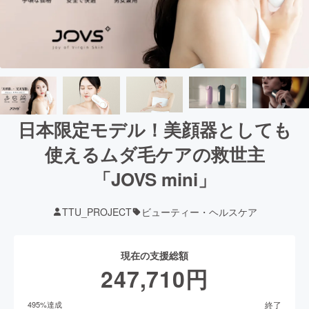
日本限定モデル！美顔器としても
使えるムダ毛ケアの救世主
「JOVS mini」
TTU_PROJECT
ビューティー・ヘルスケア
現在の支援総額
247,710
円
終了
495
%達成