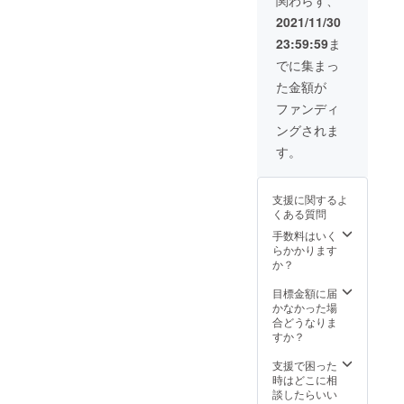
お取り
説明書
扱いと
2021/11/30
なりま
23:59:59
ま
す。
パッ
でに集まっ
ケージ
た金額が
内容 ・
JOVS
ファンディ
mini ×
ングされま
１台
（レト
す。
ロホワ
イト）
・カミ
支援に関するよ
ソリ ・
くある質問
サング
ラス ・
手数料はいく
充電器
らかかります
・取扱
か？
説明書
目標金額に届
かなかった場
合どうなりま
すか？
支援で困った
時はどこに相
談したらいい