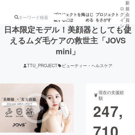
新
ロ
規
グ
会
プロジェクトを掲
はじ
プロジェクト
/
載するには
める
をさがす
イ
員
ン
登
日本限定モデル！美顔器としても使
録
えるムダ毛ケアの救世主「JOVS
mini」
人気のプロ
注目のリ
注目の新着プロ
募集終了が近いプ
もうすぐ公開
ジェクト
ターン
ジェクト
ロジェクト
されます
TTU_PROJECT
ビューティー・ヘルスケア
アート・写真
音楽
現在の支援総
テクノロジー・ガジェット
ゲーム・サ
額
247,
映像・映画
書籍・雑誌
710
ビジネス・起業
チャレンジ