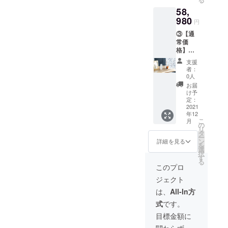
男女兼
（レト
この素晴ら
58,
用 ※日
ロホワ
しいプロダ
本限定
980
イト）
円
モデル
・カミ
クトを私た
③【通
の色は
ソリ ・
ちが日本の
常価
「レト
サング
格】
総代理店と
ロホワ
ラス ・
58,980
イト」
充電器
して日本限
支援
円（税
のみの
・取扱
者：
定モデルを
込） ※
お取り
説明書
0人
送料無
扱いと
販売いたし
お届
料（日
なりま
け予
ます。
本国内
す。
定：
特別価格で
限定）
2021
パッ
年12
JOVS
ケージ
皆さんにお
こ
月
mini 日
内容 ・
の
届けします
リ
本限定
JOVS
タ
ー
モデル
ので、ぜひ
mini ×
ン
詳細を見る
を
×１台
１台
選
世界品質の
択
男女兼
（レト
す
る
光美容器を
用 ※日
ロホワ
このプロ
本限定
イト）
体感くださ
ジェクト
モデル
・カミ
い！
の色は
ソリ ・
は、
All-In方
「レト
サング
式
です。
ロホワ
ラス ・
イト」
充電器
目標金額に
のみの
・取扱
関わらず、