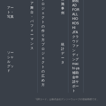
納税
ア
ロ
施
AD
アー
舞
ジ
事
FOR
ト・
台
ェ
例
ALL
写真
・
ク
HIO
パ
ト
KOS
フ
の
HI
ォ
作
JFA
ー
り
クラ
マ
方
ウド
ン
プ
統
ファ
ス
ロ
計
ン
ソー
ジ
デ
ディ
シャ
ェ
ー
ング
ル
ク
タ
mac
グッ
ト
hi-ya
ド
の
補助
広
金申
め
請サ
方
ポー
ト
「QRコード」は株式会社デンソーウェーブの登録商標です。