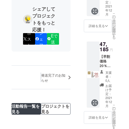
送料無
定：
いと強く思
料（日
2021
シェアして
年12
本国内
い、この度
こ
月
プロジェク
限定）
の
クラウド
リ
JOVS
タ
トをもっと
ー
ファンディ
mini 日
ン
詳細を見る
を
応援！
本限定
LIN
選
ングを実施
ポ
シ
択
モデル
す
Eで
させていた
る
ス
ェ
×１台
送
47,
男女兼
だきまし
ト
ア
る
用 ※日
185
た。
円
本限定
【早割
モデル
価格
の色は
第一弾は
20％OF
「レト
「JOVS
F】
ロホワ
支援
47,185
mini」です。
発送完了のお知
イト」
者：
円（税
のみの
らせ
0人
中国や北
込） ※
お取り
お届
米・英国で
送料無
扱いと
け予
料（日
なりま
定：
売上No.1に
本国内
2021
す。
なり、70万
年12
限定）
パッ
活動報告一覧を
プロジェクトを
こ
月
台の売上実
JOVS
ケージ
の
リ
見る
見る
mini 日
内容 ・
タ
績のある
ー
本限定
JOVS
ン
詳細を見る
JOVS。
を
モデル
mini ×
選
択
×１台
１台
す
る