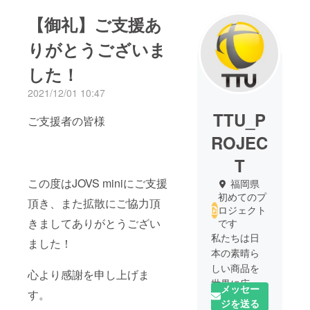
【御礼】ご支援あ
りがとうございま
した！
2021/12/01 10:47
TTU_P
ご支援者の皆様
ROJEC
T
この度はJOVS miniにご支援
福岡県
初めてのプ
頂き、また拡散にご協力頂
ロジェクト
きましてありがとうござい
です
私たちは日
ました！
本の素晴ら
しい商品を
心より感謝を申し上げま
世界に広げ
メッセー
す。
るために
ジを送る