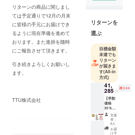
2016年に福
リターンの商品に関しまし
岡で創業し
ました。
ては予定通りで12月の月末
リターンを
しかし、世
に皆様の手元にお届けでき
界に訪れる
選ぶ
るように現在準備を進めて
たびに気づ
おります。また進捗を随時
いたこと
は、世界に
目標金額
にご報告させて頂きます。
未達でも
は日本には
リターン
ない素晴ら
引き続きよろしくお願いし
が届きま
しいプロダ
す
(All-in
ます。
クトがたく
方式)
さんあると
41,
いうこと。
残り44
285
円
そんな素晴
【早割
TTU株式会社
らしいプロ
価格
ダクトを世
30％OF
F】50台
界から見つ
支援
限定！
者：
け出し、日
41,285
6人
円（税
本の皆さん
お届
込） ※
け予
へ紹介した