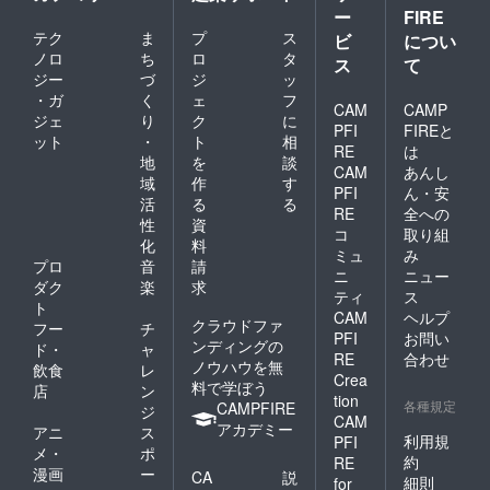
ー
FIRE
テク
ま
プ
ス
ビ
につい
ノロ
ち
ロ
タ
ス
て
ジー
づ
ジ
ッ
・ガ
く
ェ
フ
CAM
CAMP
ジェ
り
ク
に
PFI
FIREと
ット
・
ト
相
RE
は
地
を
談
CAM
あんし
域
作
す
PFI
ん・安
活
る
る
RE
全への
性
資
コ
取り組
化
料
ミュ
み
プロ
音
請
ニ
ニュー
ダク
楽
求
ティ
ス
ト
CAM
ヘルプ
クラウドファ
フー
チ
PFI
お問い
ンディングの
ド・
ャ
RE
合わせ
ノウハウを無
飲食
レ
Crea
料で学ぼう
店
ン
tion
各種規定
CAMPFIRE
ジ
CAM
アカデミー
アニ
ス
利用規
PFI
メ・
ポ
約
RE
漫画
ー
CA
説
細則
for