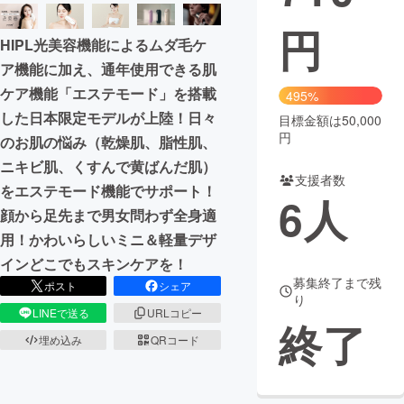
円
まちづくり・地域活性化
HIPL光美容機能によるムダ毛ケ
ア機能に加え、通年使用できる肌
CAMPFIRE for Social Good
CAMPFIRE Creation
ケア機能「エステモード」を搭載
495%
CAMPFIREふるさと納税
machi-ya
コミュニティ
した日本限定モデルが上陸！日々
目標金額は50,000
円
のお肌の悩み（乾燥肌、脂性肌、
ニキビ肌、くすんで黄ばんだ肌）
支援者数
をエステモード機能でサポート！
6
人
顔から足先まで男女問わず全身適
用！かわいらしいミニ＆軽量デザ
インどこでもスキンケアを！
募集終了まで残
ポスト
シェア
り
LINEで送る
URLコピー
終了
埋め込み
QRコード