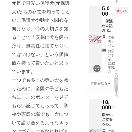
る
元気で可愛い保護犬(元保護
(粗品の
5,0
受け取
犬)たちの存在を知ってもら
残り75
り無し)
00
円
・サン
い、保護犬や動物へ関心を
・保護
クス
わん記
メール
向けたり、命の大切さを知
念ボー
ルペン3
ることで「安易に犬を飼っ
支援
本セッ
者：
ト+A5
たり、無責任に捨てたりし
45人
クリア
お届
てはいけない」という価値
ファイ
け予
ル4枚
定：
観を持って貰いたいと思っ
(非売
2022
年02
品・ご
ています。
こ
月
寄付に
の
リ
対する
タ
一つでも多くの尊い命を救
ー
お礼の
ン
詳細を見る
を
粗品で
うために、全国の子どもた
選
択
す) ・サ
す
る
ちに、このポスターを見て
ンクス
10,
メール
もらい感じてもらって、学
(2023年
000
円
7月) *
校や家庭の場でも、命につ
暖かい
ボール
ご支援
ペンは3
いて語り合えるようなきっ
を心か
色の
ら感謝
セット
かけづくりにもなれればと
支援