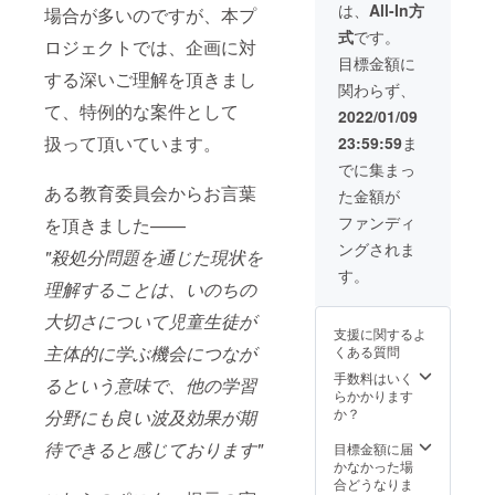
・サン
は、
All-In方
場合が多いのですが、本プ
クス
式
です。
メール
ロジェクトでは、企画に対
目標金額に
する深いご理解を頂きまし
関わらず、
て、特例的な案件として
2022/01/09
扱って頂いています。
23:59:59
ま
でに集まっ
ある教育委員会からお言葉
た金額が
ファンディ
を頂きました——
ングされま
"殺処分問題を通じた現状を
す。
理解することは、いのちの
大切さについて児童生徒が
支援に関するよ
主体的に学ぶ機会につなが
くある質問
手数料はいく
るという意味で、他の学習
らかかります
か？
分野にも良い波及効果が期
待できると感じております"
目標金額に届
かなかった場
合どうなりま