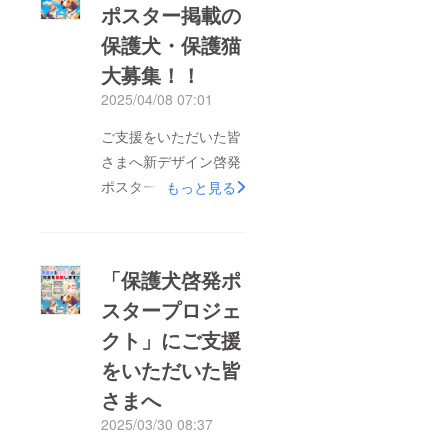
ポスター掲載の
保護犬・保護猫
大募集！！
2025/04/08 07:01
ご支援をいただいた皆
さまへ新デザイン啓発
ポスター掲載の保護
もっと見る
犬・保護猫大募集！！
皆さまのおかげで、全
国約21,000校に掲示さ
「保護犬啓発ポ
れた保護わんの啓発ポ
スタープロジェ
スターがデザインを刷
クト」にご支援
新します！これに伴っ
て、新しく掲載する保
をいただいた皆
護犬と保護猫たちの写
さまへ
真を募集します。(今
2025/03/30 08:37
回は各方面のご要望に