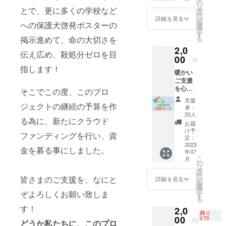
掲示に
の
リ
当てさ
とで、更に多くの学校など
タ
ー
せてい
ン
詳細を見る
を
への保護犬啓発ポスターの
ただき
選
択
ます！
す
る
掲示進めて、命の大切さを
(粗品の
2,0
受け取
伝え広め、殺処分ゼロを目
り無し)
00
円
・サン
指します！
暖かい
クス
ご支援
メール
を心か
そこでこの度、このプロ
ら感謝
支援
いたし
ジェクトの継続の予算を作
者：
ます！
20人
る為に、新たにクラウド
ご支援
お届
の全て
け予
ファンディングを行い、資
をポス
定：
ターの
2023
金を募る事にしました。
年07
製作と
こ
月
掲示に
の
リ
当てさ
タ
ー
せてい
皆さまのご支援を、なにと
ン
詳細を見る
を
ただき
選
択
ぞよろしくお願い致しま
ます！
す
る
(粗品の
す！
2,0
受け取
残り
り無し)
00
275
円
どうか私たちに、このプロ
・サン