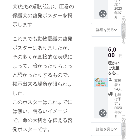
をポス
色は全
定：
犬)たちの顔が並ぶ、圧巻の
ターの
2023
て黒で
年07
製作と
す。 **
保護犬の啓発ポスターを掲
こ
月
掲示に
クリア
の
リ
当てさ
示します！
ファイ
タ
ー
せてい
ルはポ
ン
詳細を見る
を
ただき
スター
選
択
これまでも動物愛護の啓発
ます！
の図柄
す
る
(粗品の
を印刷
ポスターはありましたが、
5,0
受け取
した小
り無し)
00
さいA5
円
その多くが直接的な表現に
・サン
サイズ
暖かい
クス
です。
よって、暗かったりちょっ
ご支援
メール
***サン
を心か
と恐かったりするもので、
クス
ら感謝
メール
支援
いたし
掲示出来る場所が限られま
の送付
者：
ます！
は2023
24人
した。
ご支援
年03月
お届
の全て
頃を予
け予
このポスターはこれまでに
をポス
定：
定
ターの
2023
は無い、明るいイメージ
年07
製作と
こ
月
掲示に
の
で、命の大切さを伝える啓
リ
当てさ
タ
ー
せてい
発ポスターです。
ン
詳細を見る
を
ただき
選
択
ます！
す