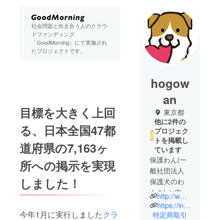
社会問題と向き合う人のクラウ
ドファンディング
「GoodMorning」にて実施され
たプロジェクトです。
hogow
an
目標を大きく上回
東京都
他に2件の
る、日本全国47都
プロジェク
トを掲載し
道府県の7,163ヶ
ています
保護わん(一
所への掲示を実現
般社団法人
しました！
保護犬のわ
んこ) と申し
http://www.bbtv.jp
ます。
https://instagram.com/hogoken_wanko
今年1月に実行しました
クラ
私たちは
特定商取引