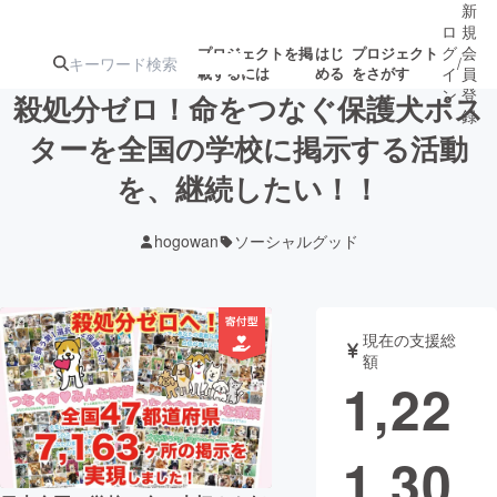
新
ロ
規
グ
会
プロジェクトを掲
はじ
プロジェクト
/
載するには
める
をさがす
イ
員
ン
登
殺処分ゼロ！命をつなぐ保護犬ポス
録
ターを全国の学校に掲示する活動
を、継続したい！！
人気のプロ
注目のリ
注目の新着プロ
募集終了が近いプ
もうすぐ公開
ジェクト
ターン
ジェクト
ロジェクト
されます
hogowan
ソーシャルグッド
アート・写真
音楽
現在の支援総
テクノロジー・ガジェット
ゲーム・サ
額
1,22
映像・映画
書籍・雑誌
1,30
ビジネス・起業
チャレンジ