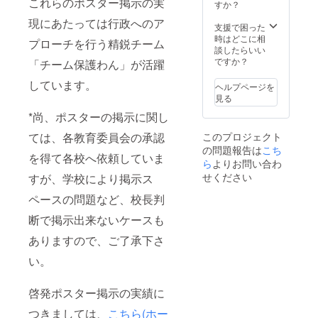
これらのポスター掲示の実
すか？
現にあたっては行政へのア
支援で困った
時はどこに相
プローチを行う精鋭チーム
談したらいい
ですか？
「チーム保護わん」が活躍
しています。
ヘルプページを
見る
*尚、ポスターの掲示に関し
このプロジェクト
ては、各教育委員会の承認
の問題報告は
こち
を得て各校へ依頼していま
ら
よりお問い合わ
せください
すが、学校により掲示ス
ペースの問題など、校長判
断で掲示出来ないケースも
ありますので、ご了承下さ
い。
啓発ポスター掲示の実績に
つきましては、
こちら(ホー