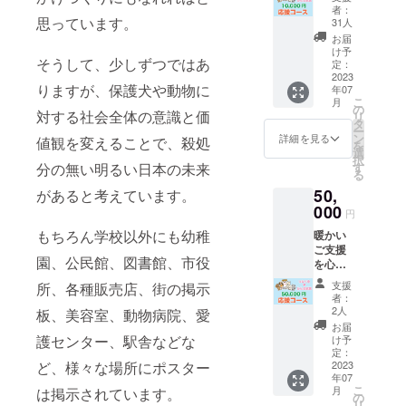
いたし
です。
者：
ます！
インク
思っています。
31人
ご支援
の色は
お届
の全て
全て黒
け予
そうして、少しずつではあ
をポス
です。
定：
ターの
2023
**クリ
りますが、保護犬や動物に
年07
製作と
アファ
こ
月
掲示に
イルは
の
対する社会全体の意識と価
リ
当てさ
ポス
タ
ー
せてい
ターの
ン
詳細を見る
値観を変えることで、殺処
を
ただき
図柄を
選
択
ます！
印刷し
す
分の無い明るい日本の未来
る
(粗品の
た小さ
50,
受け取
があると考えています。
いA5サ
り無し)
000
イズで
円
・サン
す。 ***
もちろん学校以外にも幼稚
暖かい
クス
サンク
ご支援
メール
スメー
園、公民館、図書館、市役
を心か
ルの送
ら感謝
付は
支援
所、各種販売店、街の掲示
いたし
2023年
者：
ます！
03月頃
2人
板、美容室、動物病院、愛
ご支援
を予定
お届
の全て
護センター、駅舎などな
け予
をポス
定：
ターの
2023
ど、様々な場所にポスター
年07
製作と
こ
月
は掲示されています。
掲示に
の
リ