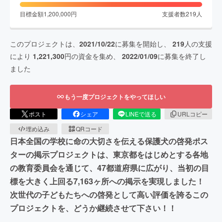
目標金額
1,200,000
円
支援者数
219
人
このプロジェクトは、
2021/10/22
に募集を開始し、
219
人の支援
により
1,221,300
円の資金を集め、
2022/01/09
に募集を終了し
ました
もう一度プロジェクトをやってほしい
ポスト
シェア
LINEで送る
URLコピー
埋め込み
QRコード
日本全国の学校に命の大切さを伝える保護犬の啓発ポス
ターの掲示プロジェクトは、東京都をはじめとする各地
の教育委員会を通じて、47都道府県に広がり、当初の目
標を大きく上回る7,163ヶ所への掲示を実現しました！
次世代の子どもたちへの啓発として高い評価を誇るこの
プロジェクトを、どうか継続させて下さい！！