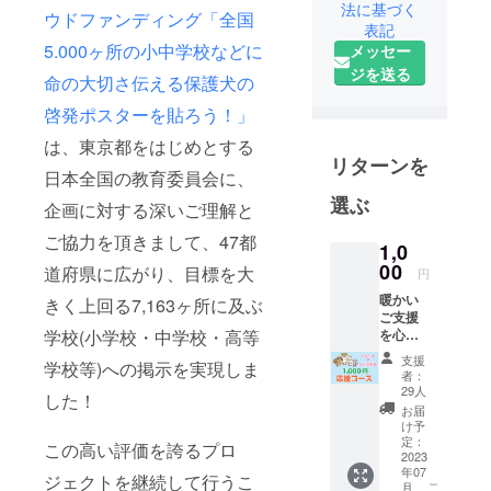
法に基づく
「犬を飼う
ウドファンディング「全国
表記
第1選択肢を
5.000ヶ所の小中学校などに
メッセー
保護犬
ジを送る
命の大切さ伝える保護犬の
に！」を
メッセージ
啓発ポスターを貼ろう！」
に活動して
は、東京都をはじめとする
いる保護犬
リターンを
日本全国の教育委員会に、
の啓発団体
選ぶ
です。
企画に対する深いご理解と
ご協力を頂きまして、47都
1,0
00
道府県に広がり、目標を大
円
暖かい
きく上回る7,163ヶ所に及ぶ
ご支援
を心か
学校(小学校・中学校・高等
ら感謝
支援
学校等)への掲示を実現しま
いたし
者：
ます！
29人
した！
ご支援
お届
の全て
け予
をポス
定：
この高い評価を誇るプロ
ターの
2023
年07
製作と
ジェクトを継続して行うこ
こ
月