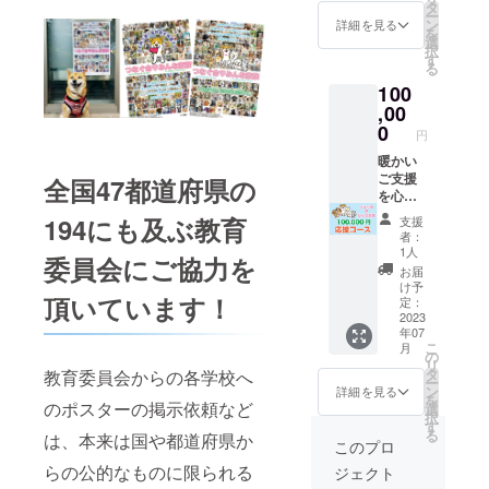
当てさ
タ
ー
せてい
ン
詳細を見る
を
ただき
選
択
ます！
す
る
(粗品の
100
受け取
り無し)
,00
・サン
0
円
クス
メール
暖かい
ご支援
全国47都道府県の
を心か
ら感謝
194にも及ぶ教育
支援
いたし
者：
ます！
1人
委員会にご協力を
ご支援
お届
の全て
け予
頂いています！
をポス
定：
ターの
2023
年07
製作と
こ
月
掲示に
の
リ
当てさ
タ
教育委員会からの各学校へ
ー
せてい
ン
詳細を見る
を
ただき
のポスターの掲示依頼など
選
択
ます！
す
る
は、本来は国や都道府県か
(粗品の
このプロ
受け取
らの公的なものに限られる
ジェクト
り無し)