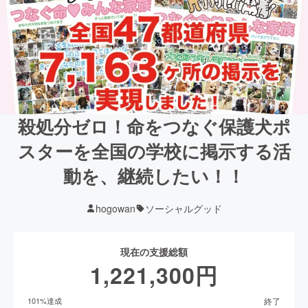
殺処分ゼロ！命をつなぐ保護犬ポ
スターを全国の学校に掲示する活
動を、継続したい！！
hogowan
ソーシャルグッド
現在の支援総額
1,221,300
円
終了
101
%達成