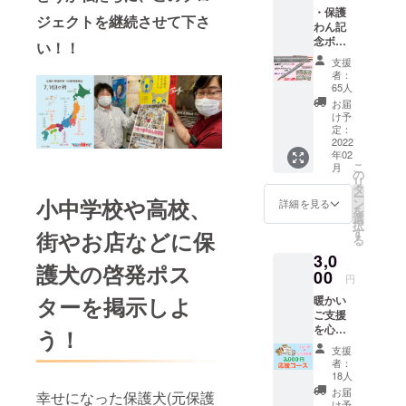
・保護
クス
ジェクトを継続させて下さ
わん記
メール
念ボー
い！！
ルペン1
支援
本+A5
者：
クリア
65人
ファイ
お届
ル2枚
け予
(非売
定：
品・ご
2022
年02
寄付に
こ
月
対する
の
リ
お礼の
タ
ー
粗品で
小中学校や高校、
ン
詳細を見る
を
す) ・サ
選
択
ンクス
す
街やお店などに保
る
メール
3,0
(2023年
護犬の啓発ポス
7月) *
00
円
ボール
ターを掲示しよ
暖かい
ペンの
ご支援
色はお
を心か
選びい
う！
ら感謝
ただけ
支援
いたし
ません
者：
ます！
m(_
18人
ご支援
_)m イ
お届
幸せになった保護犬(元保護
の全て
ンクの
け予