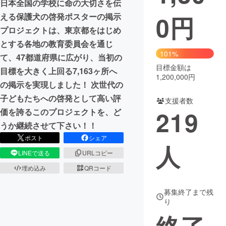
日本全国の学校に命の大切さを伝
0
円
える保護犬の啓発ポスターの掲示
まちづくり・地域活性化
プロジェクトは、東京都をはじめ
とする各地の教育委員会を通じ
CAMPFIRE for Social Good
CAMPFIRE Creation
101%
て、47都道府県に広がり、当初の
CAMPFIREふるさと納税
machi-ya
コミュニティ
目標金額は
目標を大きく上回る7,163ヶ所へ
1,200,000円
の掲示を実現しました！ 次世代の
子どもたちへの啓発として高い評
支援者数
219
価を誇るこのプロジェクトを、ど
うか継続させて下さい！！
ポスト
シェア
人
LINEで送る
URLコピー
埋め込み
QRコード
募集終了まで残
り