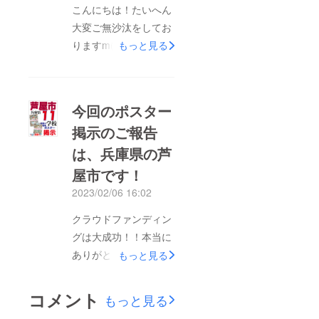
こんにちは！たいへん
より保護猫も掲載とな
大変ご無沙汰をしてお
りました)募集の数
りますm(_ _)m皆さま
は、先着で掲載70枠分
もっと見る
のご支援のおかげで、
としますが、参加希望
今は日本全国の約
が多い場合は140枠分
21,000校に掲示されて
として、2種類のポス
今回のポスター
いる保護わんの啓発ポ
ターの制作を行いま
掲示のご報告
スター(文科省・環境
す。&lt;募集内容と条
は、兵庫県の芦
省後援)ですが、この
件&gt;・保護犬・保護
度デザインを刷新する
猫とも存命の子、お空
屋市です！
ことにしました。(約4
の子どちらでもご参加
2023/02/06 16:02
年ぶりです)これにあ
頂けます。・現在の
クラウドファンディン
たって、新たに啓発ポ
バージョンに掲載の子
グは大成功！！本当に
スターに載ってくれる
でもご参加頂けま
ありがとうございまし
もっと見る
保護犬と今回は保護猫
す。・複数口(複数匹)
たm(_ _)m保護犬啓発
たちを募集します。ご
のご参加も可能で
ポスタープロジェクト
参加は、誠に恐縮です
す。・ご参加は、保護
コメント
もっと見る
は、環境省と文部科学
が啓発ポスターの制作
わんのインスタか