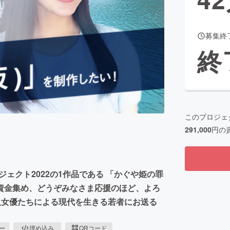
募集終
CAMPFIRE for Social Good
CAMPFIRE Creation
終
CAMPFIREふるさと納税
machi-ya
コミュニティ
このプロジェ
291,000
円の
ェクト2022の1作品である 「かぐや姫の罪
資金集め、どうぞみなさま応援のほど、よろ
人女優たちによる現代を生きる若者にお送る
ピー
埋め込み
QRコード