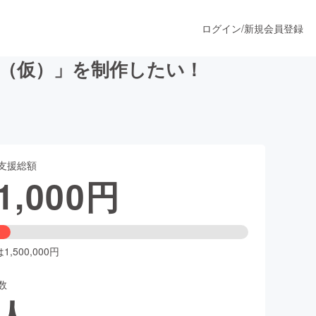
ログイン
/
新規会員登録
湖（仮）」を制作したい！
うすぐ公開されます
支援総額
プロダクト
1,000
円
ファッション
スポーツ
,500,000円
数
ア
ソーシャルグッド
人