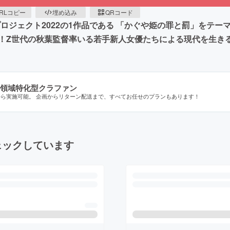
RLコピー
埋め込み
QRコード
ロジェクト2022の1作品である 「かぐや姫の罪と罰」をテ
！Z世代の秋葉監督率いる若手新人女優たちによる現代を生き
領域特化型クラファン
から実施可能。 企画からリターン配送まで、すべてお任せのプランもあります！
ェックしています