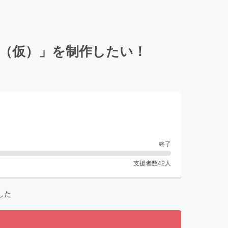
湖（仮）」を制作したい！
終了
支援者数
42
人
した