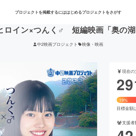
プロジェクトを掲載するには
はじめる
プロジェクトをさがす
ヒロイン×つんく♂ 短編映画「奥の
中2映画プロジェクト
映像・映画
注目のリターン
注目の新着プロジェクト
募集終了が近いプロジェクト
も
現在の
音楽
舞台・パフォーマンス
29
ゲーム・サービス開発
フード・飲食店
19%
書籍・雑誌出版
アニメ・漫画
目標金額は1
支援者
チャレンジ
ビューティー・ヘルスケ
42