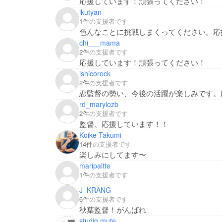
応援しています！頑張ってください！
ikutyan
1件
の支援者です
色んなことに挑戦しまくってください。応
chi___mama
2件
の支援者です
応援しています！頑張ってください！
ishicorock
2件
の支援者です
恋監督の勢い、今後の活躍が楽しみです。
rd_marylozb
2件
の支援者です
監督、応援しています！！
Koike Takumi
14件
の支援者です
楽しみにしてます〜
maripaltte
1件
の支援者です
J_KRANG
6件
の支援者です
秋葉監督！がんばれ
studio mute