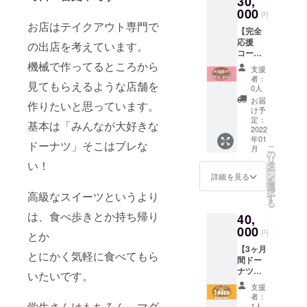
30,
くださ
す。 チ
ル、
日最大
000
い。
ケット
ニック
円
1000円
【返信
をご提
お店はテイクアウト専門で
ネーム
【完全
分×60日
期限：
示いた
でもOK
応援
（6万円
の出店を考えています。
2021/12
だくと
です。
コース
相当）
/29ま
お好き
※不適切
（竹）
機械で作ってるところから
分をの
で】 T
なドー
な表
支援
】 後日
チケッ
シャツ
ナツを1
者：
現、言
見てもらえるような店舗を
「笹本
トで
は後日
0人
パック
葉と判
北斗」
す。 交
発送い
をプレ
お届
断した
作りたいと思っています。
本人が
換期
たしま
け予
ゼント
場合に
ZOOM
限：
定：
す。 ま
いたし
基本は「みんなが大好きな
は掲載
（ビデ
2022
OPEN
た、完
ます。
をお断
年01
オ通
～
成したT
ドーナツ」そこはブレな
（1パッ
りさせ
こ
月
話）に
2022/2/
の
シャツ
ク：7～
ていた
リ
てお礼
い！
28 使用
タ
はス
8個を予
だく場
ー
させて
期限：
ン
タッフ
詳細を見る
定）
合があ
を
いただ
チケッ
選
のユニ
※OPEN
りま
択
高級なスイーツというより
きま
ト受け
す
ホーム
日は別
す。
る
す。 備
取り～
として
途メー
は、食べ歩きとか持ち帰り
40,
考欄に
2ヶ月間
半年間
ルにて
応援
000
チケッ
着用を
告知い
円
とか
メッ
ト交換
予定し
たしま
【3ヶ月
セージ
用メー
ていま
とにかく気軽に食べてもら
す。 ※
間ドー
など頂
ルをお
す。
チケッ
ナツ毎
けると
送りい
いたいです。
（5000
トは店
日
ありが
たしま
円のリ
頭での
支援
1pack
たいで
すので
ターン
者：
交換の
プレゼ
学生さんはもちろん、マダ
す。 ※
交換期
1人