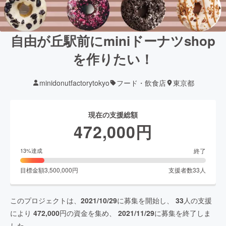
自由が丘駅前にminiドーナツshop
を作りたい！
minidonutfactorytokyo
フード・飲食店
東京都
現在の支援総額
472,000
円
終了
13
%達成
目標金額
3,500,000
円
支援者数
33
人
このプロジェクトは、
2021/10/29
に募集を開始し、
33
人の支援
により
472,000
円の資金を集め、
2021/11/29
に募集を終了しま
した