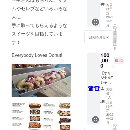
商品は
みとい
ントチ
プロ
限内に
こちら
お届
たしま
ムやセレブなどいろいろな
ケッ
ジェク
店頭に
け予
のTシャ
す。
ト】
ト終了
定：
お越し
ツで
（発送
人に
3ヶ月間
2022
後、日
くださ
す。）
など他
年01
毎日お
程調整
い。
※メー
の受け
手に取ってもらえるような
こ
月
好きな
のメー
の
メール
カー：
渡し方
リ
ドーナ
ルをお
タ
提示で
スイーツを目指していま
FRUIT
法はご
ー
ツ
送りい
ン
チケッ
詳細を見る
OF THE
対応致
を
1pack
たしま
す！
選
トと交
LOOM
しかね
択
をプレ
す。
す
換いた
／色：
ますの
る
ゼン
しま
20 RYL
でご了
100
Everybody Loves Donut!
ト！ 1
す。 チ
(ロイヤ
承くだ
日最大
,00
ケット
ルブ
残り2
さ
1000円
0
をご提
ルー）
い。）
円
分×90日
示いた
※ロゴデ
（9万円
【オリ
だくと
ザイン
相当）
ジナルT
お好き
等の
分をの
シャツ
なドー
データ
チケッ
バック
ナツを1
作成は
支援
トで
プリン
パック
承るこ
者：
す。 交
トへの
をプレ
1人
とが出
換期
名入れ
ゼント
来ませ
お届
限：
（大）
いたし
け予
ん。 ※
OPEN
】 プリ
定：
ます。
ロゴを
～
ントサ
2022
（1パッ
掲載ご
年03
2022/2/
イズ：1
ク：7～
希望の
こ
月
28 使用
枠
の
8個を予
場合、
リ
期限：
「W12×
タ
定）