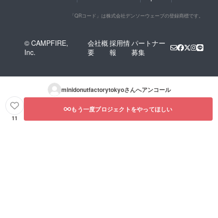
「QRコード」は株式会社デンソーウェーブの登録商標です。
© CAMPFIRE,
会社概
採用情
パートナー
Inc.
要
報
募集
minidonutfactorytokyo
さんへアンコール
もう一度プロジェクトをやってほしい
11