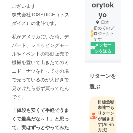
orytok
ございます！
yo
株式会社TOSSDICE（トス
日本
ダイス）の北斗です。
初めてのプ
ロジェクト
私がアメリカにいた時、デ
です
パート、ショッピングモー
メッセー
ジを送る
ルやイベントの移動販売で
機械を置いて出きたてのミ
ニドーナツを作ってその場
リターンを
で売っているのが大好きで
選ぶ
見かけたら必ず買ってたん
です。
目標金額
未達でも
「値段も安くて手軽でうま
リターン
くて最高だな～！」と思っ
が届きま
す
(All-in
て、実はずっとやってみた
方式)