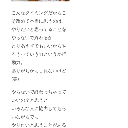
【期限
までに
こんなタイミングだからこ
ご入稿
いただ
そ改めて本当に思うのは
けな
かった
やりたいと思ってることを
場合】
【不適
やらないで終わるか
切な表
現、言
とりあえずでもいいからや
葉と判
ろうっていう力というか行
断した
場合】
動力。
ありがちかもしれないけど
(笑)
やらないで終わっちゃって
いいの？と思うと
いろんな人に協力してもら
いながらでも
やりたいと思うことがある