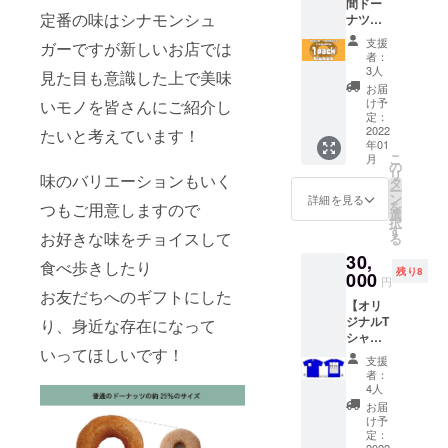
間ドー
したい
定番の味はシナモンシュ
ナツ毎
文字を
日
ご記入
支援
ガーですが新しいお店では
1pack
くださ
者：
プレゼ
い。
3人
見た目も意識した上で美味
ントチ
（全角
お届
ケッ
10文字
け予
いモノを皆さんにご紹介し
ト】
まで）
定：
1ヶ月間
2022
たいと考えています！
Tシャツ
年01
毎日お
は後日
こ
月
好きな
発送い
の
リ
味のバリエーションもいく
ドーナ
たしま
タ
ー
ツ
す。 ま
ン
詳細を見る
を
つもご用意しますので
1pack
た、完
選
択
をプレ
成したT
す
お好きな味をチョイスして
る
ゼン
シャツ
30,
ト！ 1
はス
食べ歩きしたり
残り8
日最大
000
タッフ
円
1000円
のユニ
お友だちへのギフトにした
【オリ
分×30日
ホーム
ジナルT
り、身近な存在になって
（3万円
として
シャツ
相当）
半年間
いってほしいです！
バック
分をの
着用を
支援
プリン
チケッ
予定し
者：
トへの
トで
ていま
4人
名入れ
す。 交
す。 ※
お届
（中）
換期
メー
け予
】 プリ
限：
定：
カー：