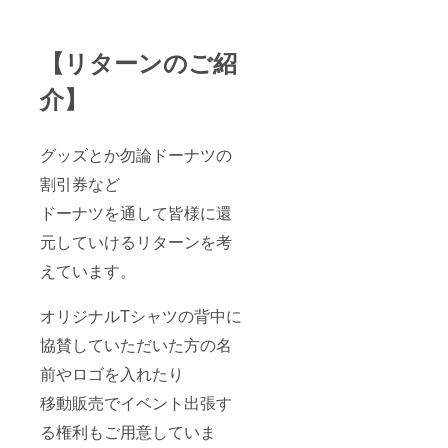
返信く
ださ
い。
【リターンのご紹
（JPEG
、
介】
PNG、
GIF等画
像デー
タでは
グッズとか勿論ドーナツの
掲載で
きかね
割引券など
ま
す。）
ドーナツを通して皆様に還
※お名
前、店
元していけるリターンを考
名を掲
載ご希
えています。
望の場
合、
オリジナルTシャツの背中に
フォン
トはご
協賛していただいた方の名
指定い
ただけ
前やロゴを入れたり
ませ
ん。 ※
移動販売でイベント出張す
こちら
でリサ
る権利もご用意していま
イズ、