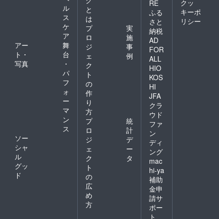
グ
クッ
RE
ル
と
キーポ
ふる
ス
は
リシー
さと
ケ
プ
実
納税
ア
ロ
施
AD
アー
舞
ジ
事
FOR
ト・
台
ェ
例
ALL
写真
・
ク
HIO
パ
ト
KOS
フ
の
HI
ォ
作
JFA
ー
り
クラ
マ
方
ウド
ン
プ
統
ファ
ス
ロ
計
ン
ソー
ジ
デ
ディ
シャ
ェ
ー
ング
ル
ク
タ
mac
グッ
ト
hi-ya
ド
の
補助
広
金申
め
請サ
方
ポー
ト