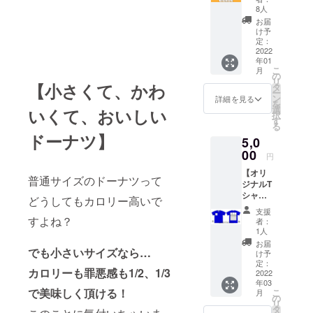
ト】 使
8人
用期
お届
限：
け予
OPEN
定：
～
2022
年01
2022/2/
こ
月
28 メー
の
リ
ルにて
【小さくて、かわ
タ
ー
チケッ
ン
詳細を見る
を
ト画像
選
いくて、おいしい
択
をお送
す
る
りいた
ドーナツ】
5,0
しま
す。 店
00
円
頭にて
【オリ
画像を
普通サイズのドーナツって
ジナルT
ご提示
シャツ
いただ
どうしてもカロリー高いで
をお届
くと お
支援
け！】
会計よ
すよね？
者：
胸にお
り
1人
店のロ
10％OF
お届
でも小さいサイズなら…
ゴ。 背
Fチケッ
け予
中には
トとし
定：
カロリーも罪悪感も1/2、1/3
協賛い
2022
て 使用
年03
ただい
期限内
で美味しく頂ける！
こ
月
た支援
なら何
の
リ
者様の
度でも
タ