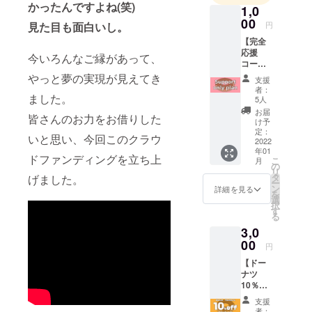
かったんですよね(笑)
1,0
00
見た目も面白いし。
円
【完全
応援
今いろんなご縁があって、
コース
（梅）
やっと夢の実現が見えてき
支援
】 あな
者：
ました。
たの気
5人
持ちを
お届
皆さんのお力をお借りした
しっか
け予
り受け
定：
いと思い、今回このクラウ
止めま
2022
年01
す。 お
ドファンディングを立ち上
こ
月
礼メー
の
リ
ルをお
タ
げました。
ー
送りい
ン
詳細を見る
を
たしま
選
択
す。 備
す
る
考欄に
3,0
応援
メッ
00
円
セージ
【ドー
など頂
ナツ
けると
10％割
ありが
引チ
たいで
支援
ケッ
す。
者：