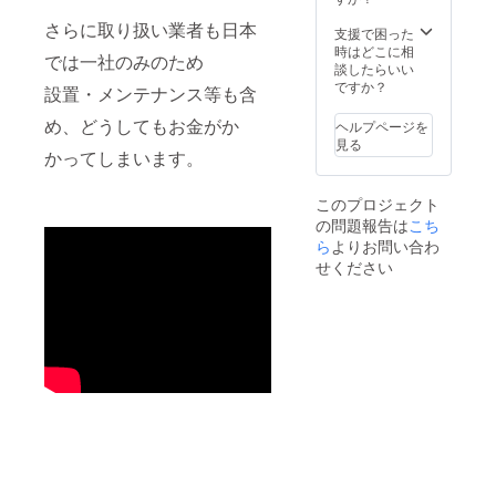
ようお
の受け
す。）
願いい
さらに取り扱い業者も日本
渡し方
※メー
支援で困った
たしま
法はご
カー：
時はどこに相
す。
では一社のみのため
対応致
FRUIT
談したらいい
【期限
しかね
OF THE
ですか？
までに
設置・メンテナンス等も含
ますの
LOOM
ご入稿
でご了
／色：
め、どうしてもお金がか
いただ
ヘルプページを
承くだ
20 RYL
けな
見る
さ
(ロイヤ
かってしまいます。
かった
い。）
ルブ
場合】
ルー）
【不適
このプロジェクト
※ロゴデ
切な表
の問題報告は
こち
ザイン
現、言
等の
ら
よりお問い合わ
葉と判
データ
せください
断した
作成は
場合】
承るこ
とが出
来ませ
ん。 ※
ロゴを
掲載ご
希望の
場合、
AI、eps
データ
をメー
ルにご