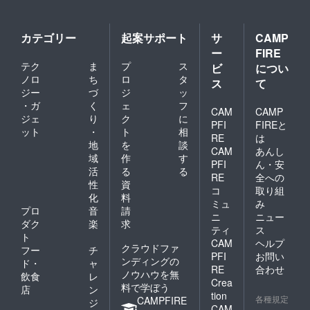
カテゴリー
起案サポート
サ
CAMP
ー
FIRE
テク
ま
プ
ス
ビ
につい
ノロ
ち
ロ
タ
ス
て
ジー
づ
ジ
ッ
・ガ
く
ェ
フ
CAM
CAMP
ジェ
り
ク
に
PFI
FIREと
ット
・
ト
相
RE
は
地
を
談
CAM
あんし
域
作
す
PFI
ん・安
活
る
る
RE
全への
性
資
コ
取り組
化
料
ミュ
み
プロ
音
請
ニ
ニュー
ダク
楽
求
ティ
ス
ト
CAM
ヘルプ
クラウドファ
フー
チ
PFI
お問い
ンディングの
ド・
ャ
RE
合わせ
ノウハウを無
飲食
レ
Crea
料で学ぼう
店
ン
tion
各種規定
CAMPFIRE
ジ
CAM