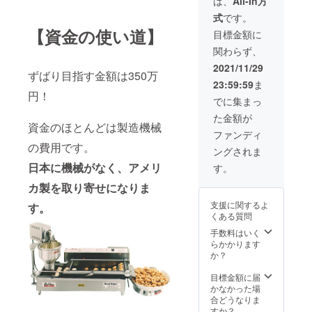
は、
All-In方
ん。 ※
お好き
2021/12
す。 ※
こちら
式
です。
なドー
/29ま
日本全
でリサ
ナツを1
で】 T
国どこ
【資金の使い道】
目標金額に
イズ、
パック
シャツ
へでも
修正を
関わらず、
をプレ
は後日
お礼に
行う場
ゼント
発送い
伺いま
2021/11/29
合があ
ずばり目指す金額は350万
いたし
たしま
す。 ※
ります
23:59:59
ま
ます。
す。 ま
面会時
のであ
円！
（1パッ
た、完
には同
でに集まっ
らかじ
ク：7～
成したT
伴者を
めご了
た金額が
8個を予
シャツ
付けさ
承くだ
資金のほとんどは製造機械
定）
はス
せてい
ファンディ
さい。
※OPEN
タッフ
ただき
の費用です。
※以下の
ングされま
日は別
のユニ
ます。
場合は
途メー
ホーム
※プロ
日本に機械がなく、アメリ
す。
キャン
ルにて
として
ジェク
セルと
カ製を取り寄せになりま
告知い
半年間
ト終了
させて
たしま
着用を
後、日
頂きま
支援に関するよ
す。
す。 ※
予定し
程調整
す。 な
くある質問
チケッ
ていま
のメー
お、返
トは店
す。
ルをお
手数料はいく
金は致
頭での
（5000
送りい
らかかります
しかね
交換の
円のリ
たしま
か？
ますの
みとい
ターン
す。
で何卒
たしま
商品は
目標金額に届
ご了承
す。
こちら
かなかった場
いただ
（発送
のTシャ
合どうなりま
きます
など他
ツで
すか？