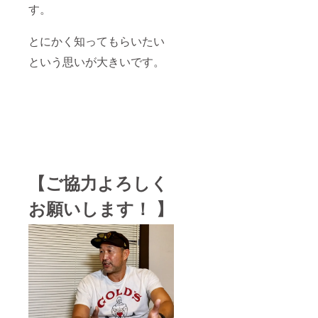
す。
修正を
行う場
合があ
とにかく知ってもらいたい
ります
のであ
という思いが大きいです。
らかじ
めご了
承くだ
さい。
※以下の
場合は
キャン
セルと
させて
頂きま
【ご協力よろしく
す。 な
お、返
金は致
お願いします！ 】
しかね
ますの
で何卒
ご了承
いただ
きます
ようお
願いい
たしま
す。