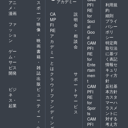
アカデミー
アニ
ス
利用規
PFI
メ・
ポ
約
RE
漫画
ー
CA
説
細則
for
ツ
MP
明
プライ
Soci
ファ
映
FI
会
バシー
al
ッ
像
RE
・
ポリ
Goo
ショ
・
ア
相
シー
d
ン
映
カ
談
特定商
CAM
画
デ
会
取引法
PFI
ゲー
書
ミ
に基づ
RE
ム・
籍
ー
く表記
for
サー
・
と
情報セ
Ente
ビス
雑
は
キュリ
rtain
開発
誌
ク
サ
ティ方
men
出
ラ
ポ
針
t
版
ウ
ー
反社基
CAM
ビジ
ビ
ド
ト
本方針
PFI
ネ
ュ
フ
サ
カスタ
RE
ス・
ー
ァ
ー
マーハ
for
起業
テ
ン
ビ
ラスメ
Spor
ィ
デ
ス
ントに
ts
ー
ィ
対する
CAM
・
ン
考え方
PFI
ヘ