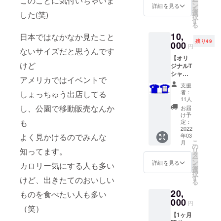
このことに気付いちゃいま
ー
お名
ご利用
ン
詳細を見る
を
前、ロ
いただ
選
した(笑)
択
ゴなど
けま
す
る
が入り
す。
10,
ます。
日本ではなかなか見たこと
※OPEN
残り49
ロック
000
日は別
円
ないサイズだと思うんです
フェス
途メー
【オリ
のTシャ
ルにて
けど
ジナルT
ツをイ
告知い
シャツ
メージ
たしま
アメリカではイベントで
バック
してく
す。
支援
プリン
ださ
者：
しょっちゅう出店してる
トへの
い！ サ
11人
名入れ
イズは
し、公園で移動販売なんか
お届
（中）
M、L、
け予
】 横書
も
XLにな
定：
きでT
2022
りま
よく見かけるのでみんな
年03
シャツ
す。 ※
こ
月
の背中
メー
の
知ってます。
リ
にお名
カー：
タ
ー
前、店
FRUIT
ン
詳細を見る
カロリー気にする人も多い
を
名等の
OF THE
選
択
文字を
LOOM
す
けど、出きたてのおいしい
る
掲載い
／色：
20,
たしま
ものを食べたい人も多い
20 RYL
す。 備
000
(ロイヤ
円
（笑）
考欄に
ルブ
【1ヶ月
名入れ
ルー）