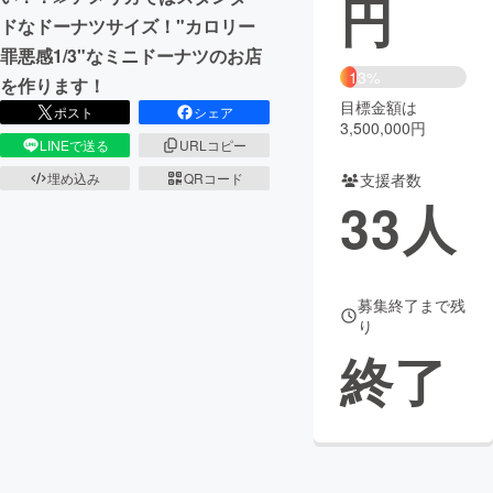
円
ドなドーナツサイズ！"カロリー
まちづくり・地域活性化
罪悪感1/3"なミニドーナツのお店
13%
を作ります！
目標金額は
CAMPFIRE for Social Good
CAMPFIRE Creation
ポスト
シェア
3,500,000円
CAMPFIREふるさと納税
machi-ya
コミュニティ
LINEで送る
URLコピー
支援者数
埋め込み
QRコード
33
人
募集終了まで残
り
終了