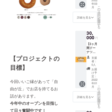
ントサ
2022
OPEN
FRUIT
年03
イズ：1
～
OF THE
こ
月
枠
2022/2/
の
LOOM
リ
「W6×
28 使用
タ
／色：
ー
H6(cm)
期限：
ン
20 RYL
詳細を見る
を
」 T
チケッ
選
(ロイヤ
択
シャツ
ト受け
す
ルブ
る
の背中
取り～
ルー）
30,
にお名
1ヶ月間
※掲載サ
前、店
000
チケッ
イズは
円
名、ロ
ト交換
応募人
【2ヶ月
ゴのい
用メー
数によ
間ドー
ずれか
ルをお
り変わ
ナツ毎
を掲載
送りい
りま
日
【プロジェクトの
いたし
たしま
す。 ※
支援
1pack
ます。
すので
文字以
者：
プレゼ
こちら
交換期
0人
目標】
外は掲
ントチ
から
限内に
載でき
お届
ケッ
メール
店頭に
け予
ませ
ト】
をお送
定：
お越し
ん。 ※
2ヶ月間
2022
りいた
今回いいご縁があって「自
くださ
フォン
年01
毎日お
します
い。
トはご
こ
月
好きな
由が丘」でお店を持てるお
ので 上
の
メール
指定い
リ
ドーナ
記より
タ
提示で
ただけ
ー
話があります。
ツ
ご希望
ン
チケッ
詳細を見る
ませ
を
1pack
の掲載
選
トと交
ん。 ※
今年中のオープンを目指し
択
をプレ
内容を
す
換いた
イニ
る
ゼン
ご返信
しま
シャ
て日々奮闘中です！
ト！ 1