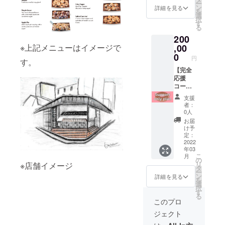
AI、eps
ー
チケッ
H12(cm
ン
※OPEN
詳細を見る
データ
を
ト受け
)」 T
選
日は別
をメー
択
取り～
シャツ
す
途メー
ルにご
る
3ヶ月間
の背中
ルにて
返信く
200
チケッ
にお名
告知い
ださ
ト交換
前、店
※上記メニューはイメージで
,00
たしま
い。
用メー
名、ロ
0
す。 ※
（JPEG
円
す。
ルをお
ゴのい
チケッ
、
送りい
ずれか
【完全
トは店
PNG、
たしま
を掲載
応援
頭での
GIF等画
すので
いたし
コース
交換の
像デー
交換期
ます。
（松）
みとい
タでは
支援
限内に
こちら
】 後日
たしま
掲載で
者：
店頭に
から
「笹本
す。
0人
きかね
お越し
メール
北斗」
（発送
ま
お届
くださ
をお送
本人が
など他
け予
す。）
い。
りいた
直接お
定：
の受け
※お名
メール
します
礼に伺
2022
渡し方
前、店
年03
提示で
ので 上
いま
法はご
名を掲
こ
月
チケッ
記より
す。 備
の
対応致
載ご希
リ
※店舗イメージ
トと交
ご希望
考欄に
タ
しかね
望の場
ー
換いた
の掲載
応援
ン
ますの
詳細を見る
合、
を
しま
内容を
メッ
選
でご了
フォン
択
す。 チ
ご返信
セージ
す
承くだ
トはご
る
ケット
くださ
など頂
さ
このプロ
指定い
をご提
い。
けると
い。）
ただけ
ジェクト
示いた
【返信
ありが
ませ
だくと
期限：
たいで