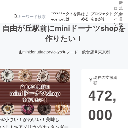
新
ロ
規
グ
会
プロジェクトを掲
はじ
プロジェクト
/
載するには
める
をさがす
イ
員
ン
登
自由が丘駅前にminiドーナツshopを
録
作りたい！
人気のプロ
注目のリ
注目の新着プロ
募集終了が近いプ
もうすぐ公開
minidonutfactorytokyo
フード・飲食店
東京都
ジェクト
ターン
ジェクト
ロジェクト
されます
アート・写真
音楽
現在の支援総
額
472,
テクノロジー・ガジェット
ゲーム・サ
000
映像・映画
書籍・雑誌
≪小さい！かわいい！美味し
ビジネス・起業
チャレンジ
い！！≫アメリカではスタンダー