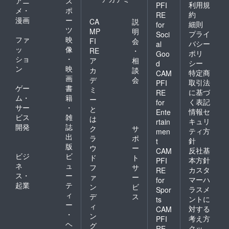
アニ
ス
利用規
PFI
【期限
メ・
ポ
までに
約
RE
漫画
ー
CA
説
ご入稿
細則
for
ツ
いただ
MP
明
プライ
Soci
けな
ファ
映
FI
会
バシー
al
かった
ッ
像
RE
・
ポリ
Goo
場合】
ショ
・
ア
相
シー
【不適
d
ン
映
カ
談
切な表
特定商
CAM
画
現、言
デ
会
取引法
PFI
葉と判
ゲー
書
ミ
に基づ
RE
断した
ム・
籍
ー
く表記
for
場合】
サー
・
と
情報セ
Ente
ビス
雑
は
キュリ
rtain
開発
誌
ク
サ
ティ方
men
出
ラ
ポ
針
t
版
ウ
ー
反社基
CAM
ビジ
ビ
ド
ト
本方針
PFI
ネ
ュ
フ
サ
カスタ
RE
ス・
ー
ァ
ー
マーハ
for
起業
テ
ン
ビ
ラスメ
Spor
ィ
デ
ス
ントに
ts
ー
ィ
対する
CAM
・
ン
考え方
PFI
ヘ
グ
クッ
RE