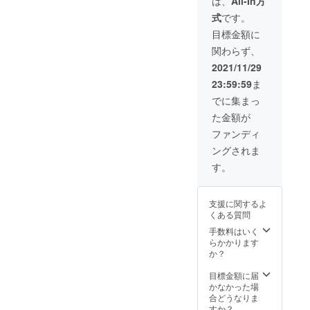
は、
All-In方
ん。 ※
お好き
2021/12
す。 ※
こちら
式
です。
なドー
/29ま
日本全
でリサ
ナツを1
で】 T
国どこ
目標金額に
イズ、
パック
シャツ
へでも
修正を
関わらず、
をプレ
は後日
お礼に
行う場
ゼント
発送い
伺いま
2021/11/29
合があ
いたし
たしま
す。 ※
ります
23:59:59
ま
ます。
す。 ま
面会時
のであ
（1パッ
た、完
には同
でに集まっ
らかじ
ク：7～
成したT
伴者を
めご了
た金額が
8個を予
シャツ
付けさ
承くだ
定）
はス
せてい
ファンディ
さい。
※OPEN
タッフ
ただき
※以下の
ングされま
日は別
のユニ
ます。
場合は
途メー
ホーム
※プロ
す。
キャン
ルにて
として
ジェク
セルと
告知い
半年間
ト終了
させて
たしま
着用を
後、日
頂きま
支援に関するよ
す。 ※
予定し
程調整
す。 な
くある質問
チケッ
ていま
のメー
お、返
トは店
す。
ルをお
手数料はいく
金は致
頭での
（5000
送りい
らかかります
しかね
交換の
円のリ
たしま
か？
ますの
みとい
ターン
す。
で何卒
たしま
商品は
目標金額に届
ご了承
す。
こちら
かなかった場
いただ
（発送
のTシャ
合どうなりま
きます
など他
ツで
すか？