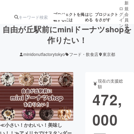
新
ロ
規
グ
会
プロジェクトを掲
はじ
プロジェクト
/
載するには
める
をさがす
イ
員
ン
登
自由が丘駅前にminiドーナツshopを
録
作りたい！
人気のプロ
注目のリ
注目の新着プロ
募集終了が近いプ
もうすぐ公開
minidonutfactorytokyo
フード・飲食店
東京都
ジェクト
ターン
ジェクト
ロジェクト
されます
アート・写真
音楽
現在の支援総
額
472,
テクノロジー・ガジェット
ゲーム・サ
000
映像・映画
書籍・雑誌
≪小さい！かわいい！美味し
ビジネス・起業
チャレンジ
い！！≫アメリカではスタンダー