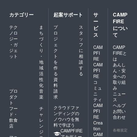
修正を
行う場
合があ
カテゴリー
起案サポート
サ
CAMP
ります
ー
FIRE
のであ
テク
ま
プ
ス
ビ
につい
らかじ
ノロ
ち
ロ
タ
めご了
ス
て
承くだ
ジー
づ
ジ
ッ
さい。
・ガ
く
ェ
フ
CAM
CAMP
※以下の
ジェ
り
ク
に
場合は
PFI
FIREと
ット
・
ト
相
キャン
RE
は
地
を
談
セルと
CAM
あんし
させて
域
作
す
PFI
ん・安
頂きま
活
る
る
RE
全への
す。 な
性
資
お、返
コ
取り組
化
料
金は致
ミュ
み
プロ
音
請
しかね
ニ
ニュー
ますの
ダク
楽
求
ティ
ス
で何卒
ト
CAM
ヘルプ
ご了承
クラウドファ
フー
チ
PFI
お問い
いただ
ンディングの
ド・
ャ
きます
RE
合わせ
ノウハウを無
飲食
レ
ようお
Crea
料で学ぼう
店
ン
願いい
tion
各種規定
CAMPFIRE
たしま
ジ
CAM
す。
アカデミー