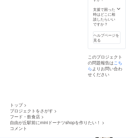
ようお
の受け
す。）
願いい
渡し方
※メー
支援で困った
たしま
法はご
カー：
時はどこに相
す。
対応致
FRUIT
談したらいい
【期限
しかね
OF THE
ですか？
までに
ますの
LOOM
ご入稿
でご了
／色：
いただ
ヘルプページを
承くだ
20 RYL
けな
見る
さ
(ロイヤ
かった
い。）
ルブ
場合】
ルー）
【不適
このプロジェクト
※ロゴデ
切な表
の問題報告は
こち
ザイン
現、言
等の
ら
よりお問い合わ
葉と判
データ
せください
断した
作成は
場合】
承るこ
とが出
来ませ
ん。 ※
ロゴを
トップ
>
掲載ご
プロジェクトをさがす
>
希望の
フード・飲食店
>
場合、
AI、eps
自由が丘駅前にminiドーナツshopを作りたい！
>
データ
コメント
をメー
ルにご