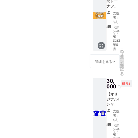
間ドー
したい
ナツ毎
文字を
日
ご記入
支援
1pack
くださ
者：
プレゼ
い。
3人
ントチ
（全角
お届
ケッ
10文字
け予
ト】
まで）
定：
1ヶ月間
2022
Tシャツ
年01
毎日お
は後日
こ
月
好きな
発送い
の
リ
ドーナ
たしま
タ
ー
ツ
す。 ま
ン
詳細を見る
を
1pack
た、完
選
択
をプレ
成したT
す
る
ゼン
シャツ
30,
ト！ 1
はス
残り8
日最大
000
タッフ
円
1000円
のユニ
【オリ
分×30日
ホーム
ジナルT
（3万円
として
シャツ
相当）
半年間
バック
分をの
着用を
支援
プリン
チケッ
予定し
者：
トへの
トで
ていま
4人
名入れ
す。 交
す。 ※
お届
（中）
換期
メー
け予
】 プリ
限：
定：
カー：