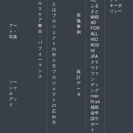
ル
と
キーポ
ふる
ス
は
リシー
さと
ケ
プ
実
納税
ア
ロ
施
AD
アー
舞
ジ
事
FOR
ト・
台
ェ
例
ALL
写真
・
ク
HIO
パ
ト
KOS
フ
の
HI
ォ
作
JFA
ー
り
クラ
マ
方
ウド
ン
プ
統
ファ
ス
ロ
計
ン
ソー
ジ
デ
ディ
シャ
ェ
ー
ング
ル
ク
タ
mac
グッ
ト
hi-ya
ド
の
補助
広
金申
め
請サ
方
ポー
ト