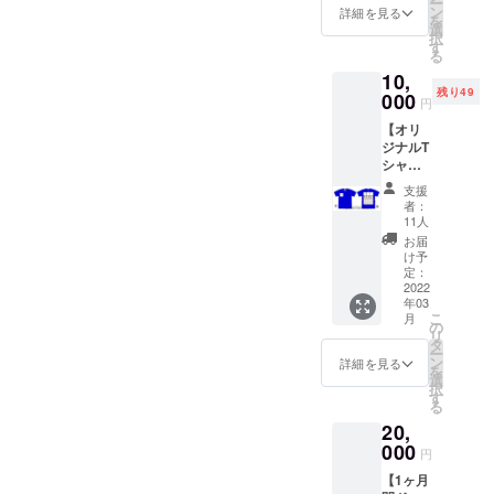
ー
お名
ご利用
ン
詳細を見る
を
前、ロ
いただ
選
択
ゴなど
けま
す
る
が入り
す。
10,
ます。
※OPEN
残り49
ロック
000
日は別
円
フェス
途メー
【オリ
のTシャ
ルにて
ジナルT
ツをイ
告知い
シャツ
メージ
たしま
バック
してく
す。
支援
プリン
ださ
者：
トへの
い！ サ
11人
名入れ
イズは
お届
（中）
M、L、
け予
】 横書
XLにな
定：
きでT
2022
りま
年03
シャツ
す。 ※
こ
月
の背中
メー
の
リ
にお名
カー：
タ
ー
前、店
FRUIT
ン
詳細を見る
を
名等の
OF THE
選
択
文字を
LOOM
す
る
掲載い
／色：
20,
たしま
20 RYL
す。 備
000
(ロイヤ
円
考欄に
ルブ
【1ヶ月
名入れ
ルー）