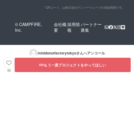
「QRコード」は株式会社デンソーウェーブの登録商標です。
© CAMPFIRE,
会社概
採用情
パートナー
Inc.
要
報
募集
minidonutfactorytokyo
さんへアンコール
もう一度プロジェクトをやってほしい
11