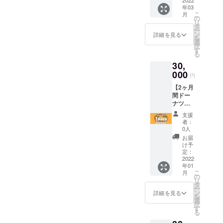
ントサ
2022
OPEN
FRUIT
年03
イズ：1
～
OF THE
こ
月
枠
2022/2/
の
LOOM
リ
「W6×
28 使用
タ
／色：
ー
H6(cm)
期限：
ン
20 RYL
詳細を見る
を
」 T
チケッ
選
(ロイヤ
択
シャツ
ト受け
す
ルブ
る
の背中
取り～
ルー）
30,
にお名
1ヶ月間
※掲載サ
前、店
000
チケッ
イズは
円
名、ロ
ト交換
応募人
【2ヶ月
ゴのい
用メー
数によ
間ドー
ずれか
ルをお
り変わ
ナツ毎
を掲載
送りい
りま
日
いたし
たしま
す。 ※
支援
1pack
ます。
すので
文字以
者：
プレゼ
こちら
交換期
0人
外は掲
ントチ
から
限内に
載でき
お届
ケッ
メール
店頭に
け予
ませ
ト】
をお送
定：
お越し
ん。 ※
2ヶ月間
2022
りいた
くださ
フォン
年01
毎日お
します
い。
トはご
こ
月
好きな
ので 上
の
メール
指定い
リ
ドーナ
記より
タ
提示で
ただけ
ー
ツ
ご希望
ン
チケッ
詳細を見る
ませ
を
1pack
の掲載
選
トと交
ん。 ※
択
をプレ
内容を
す
換いた
イニ
る
ゼン
ご返信
しま
シャ
ト！ 1