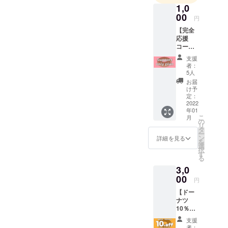
1,0
00
円
【完全
応援
コース
（梅）
支援
】 あな
者：
たの気
5人
持ちを
お届
しっか
け予
り受け
定：
止めま
2022
年01
す。 お
こ
月
礼メー
の
リ
ルをお
タ
ー
送りい
ン
詳細を見る
を
たしま
選
択
す。 備
す
る
考欄に
3,0
応援
メッ
00
円
セージ
【ドー
など頂
ナツ
けると
10％割
ありが
引チ
たいで
支援
ケッ
す。
者：