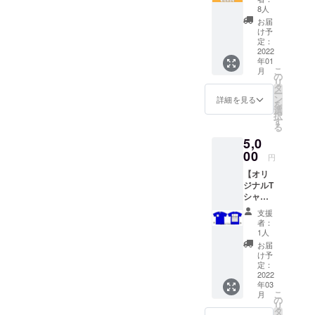
ト】 使
8人
用期
お届
限：
け予
OPEN
定：
～
2022
年01
2022/2/
こ
月
28 メー
の
リ
ルにて
タ
ー
チケッ
ン
詳細を見る
を
ト画像
選
択
をお送
す
る
りいた
5,0
しま
す。 店
00
円
頭にて
【オリ
画像を
ジナルT
ご提示
シャツ
いただ
をお届
くと お
支援
け！】
会計よ
者：
胸にお
り
1人
店のロ
10％OF
お届
ゴ。 背
Fチケッ
け予
中には
トとし
定：
協賛い
2022
て 使用
年03
ただい
期限内
こ
月
た支援
なら何
の
リ
者様の
度でも
タ