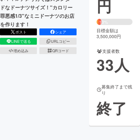
円
ドなドーナツサイズ！"カロリー
まちづくり・地域活性化
罪悪感1/3"なミニドーナツのお店
13%
を作ります！
目標金額は
CAMPFIRE for Social Good
CAMPFIRE Creation
ポスト
シェア
3,500,000円
CAMPFIREふるさと納税
machi-ya
コミュニティ
LINEで送る
URLコピー
支援者数
埋め込み
QRコード
33
人
募集終了まで残
り
終了