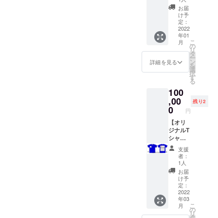
商品は
みとい
ントチ
プロ
限内に
こちら
お届
たしま
ケッ
ジェク
店頭に
け予
のTシャ
す。
ト】
ト終了
定：
お越し
ツで
（発送
3ヶ月間
2022
後、日
くださ
す。）
など他
年01
毎日お
程調整
い。
※メー
の受け
こ
月
好きな
のメー
の
メール
カー：
渡し方
リ
ドーナ
ルをお
タ
提示で
FRUIT
法はご
ー
ツ
送りい
ン
チケッ
詳細を見る
OF THE
対応致
を
1pack
たしま
選
トと交
LOOM
しかね
択
をプレ
す。
す
換いた
／色：
ますの
る
ゼン
しま
20 RYL
でご了
100
ト！ 1
す。 チ
(ロイヤ
承くだ
日最大
,00
ケット
ルブ
残り2
さ
1000円
0
をご提
ルー）
い。）
円
分×90日
示いた
※ロゴデ
（9万円
【オリ
だくと
ザイン
相当）
ジナルT
お好き
等の
分をの
シャツ
なドー
データ
チケッ
バック
ナツを1
作成は
支援
トで
プリン
パック
承るこ
者：
す。 交
トへの
をプレ
1人
とが出
換期
名入れ
ゼント
来ませ
お届
限：
（大）
いたし
け予
ん。 ※
OPEN
】 プリ
定：
ます。
ロゴを
～
ントサ
2022
（1パッ
掲載ご
年03
2022/2/
イズ：1
ク：7～
希望の
こ
月
28 使用
枠
の
8個を予
場合、
リ
期限：
「W12×
タ
定）