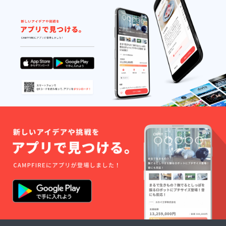
返信く
ださ
い。
（JPEG
、
PNG、
GIF等画
像デー
タでは
掲載で
きかね
ま
す。）
※お名
前、店
名を掲
載ご希
望の場
合、
フォン
トはご
指定い
ただけ
ませ
ん。 ※
こちら
でリサ
イズ、