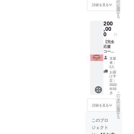
AI、eps
ー
チケッ
H12(cm
ン
※OPEN
詳細を見る
データ
を
ト受け
)」 T
選
日は別
をメー
択
取り～
シャツ
す
途メー
ルにご
る
3ヶ月間
の背中
ルにて
返信く
200
チケッ
にお名
告知い
ださ
ト交換
前、店
,00
たしま
い。
用メー
名、ロ
0
す。 ※
（JPEG
円
ルをお
ゴのい
チケッ
、
送りい
ずれか
【完全
トは店
PNG、
たしま
を掲載
応援
頭での
GIF等画
すので
いたし
コース
交換の
像デー
交換期
ます。
（松）
みとい
タでは
支援
限内に
こちら
】 後日
たしま
掲載で
者：
店頭に
から
「笹本
す。
0人
きかね
お越し
メール
北斗」
（発送
ま
お届
くださ
をお送
本人が
など他
け予
す。）
い。
りいた
直接お
定：
の受け
※お名
メール
します
礼に伺
2022
渡し方
前、店
年03
提示で
ので 上
いま
法はご
名を掲
こ
月
チケッ
記より
す。 備
の
対応致
載ご希
リ
トと交
ご希望
考欄に
タ
しかね
望の場
ー
換いた
の掲載
応援
ン
ますの
詳細を見る
合、
を
しま
内容を
メッ
選
でご了
フォン
択
す。 チ
ご返信
セージ
す
承くだ
トはご
る
ケット
くださ
など頂
さ
このプロ
指定い
をご提
い。
けると
い。）
ただけ
ジェクト
示いた
【返信
ありが
ませ
だくと
期限：
たいで