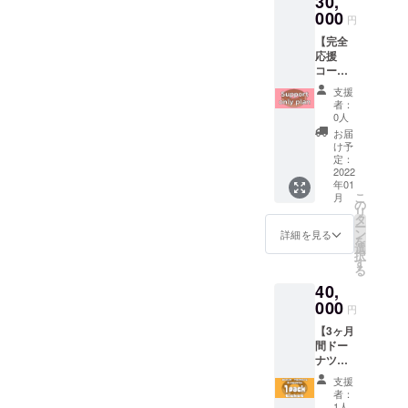
30,
くださ
す。 チ
ル、
日最大
000
い。
ケット
ニック
円
1000円
【返信
をご提
ネーム
【完全
分×60日
期限：
示いた
でもOK
応援
（6万円
2021/12
だくと
です。
コース
相当）
/29ま
お好き
※不適切
（竹）
分をの
で】 T
なドー
な表
支援
】 後日
チケッ
シャツ
ナツを1
者：
現、言
「笹本
トで
は後日
0人
パック
葉と判
北斗」
す。 交
発送い
をプレ
お届
断した
本人が
換期
たしま
け予
ゼント
場合に
ZOOM
限：
定：
す。 ま
いたし
は掲載
（ビデ
2022
OPEN
た、完
ます。
をお断
年01
オ通
～
成したT
（1パッ
りさせ
こ
月
話）に
2022/2/
の
シャツ
ク：7～
ていた
リ
てお礼
28 使用
タ
はス
8個を予
だく場
ー
させて
期限：
ン
タッフ
詳細を見る
定）
合があ
を
いただ
チケッ
選
のユニ
※OPEN
りま
択
きま
ト受け
す
ホーム
日は別
す。
る
す。 備
取り～
として
途メー
40,
考欄に
2ヶ月間
半年間
ルにて
応援
000
チケッ
着用を
告知い
円
メッ
ト交換
予定し
たしま
【3ヶ月
セージ
用メー
ていま
す。 ※
間ドー
など頂
ルをお
す。
チケッ
ナツ毎
けると
送りい
（5000
トは店
日
ありが
たしま
円のリ
頭での
支援
1pack
たいで
すので
ターン
者：
交換の
プレゼ
す。 ※
交換期
1人