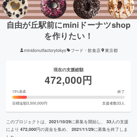
自由が丘駅前にminiドーナツshop
を作りたい！
minidonutfactorytokyo
フード・飲食店
東京都
現在の支援総額
472,000
円
終了
13
%達成
目標金額
3,500,000
円
支援者数
33
人
このプロジェクトは、
2021/10/29
に募集を開始し、
33
人の支援
により
472,000
円の資金を集め、
2021/11/29
に募集を終了しま
した