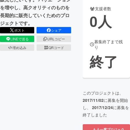
を増やし、高クオリティのものを
支援者数
まちづくり・地域活性化
0
人
長期的に販売していくためのプロ
ジェクトです。
CAMPFIRE for Social Good
CAMPFIRE Creation
ポスト
シェア
CAMPFIREふるさと納税
machi-ya
コミュニティ
LINEで送る
URLコピー
募集終了まで残
り
埋め込み
QRコード
終了
このプロジェクトは、
2017/11/02
に募集を開始
し、
2017/12/24
に募集を
終了しました
もう一度プロジェク