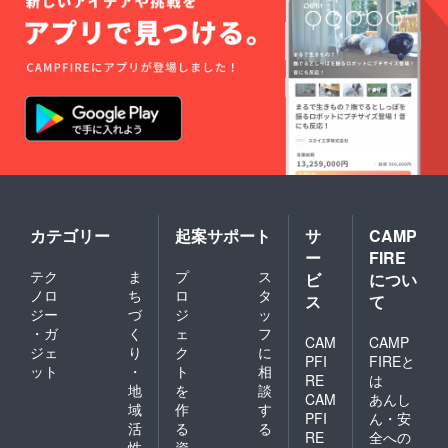
カテゴリー
起案サポート
サ
CAMP
ー
FIRE
テク
ま
プ
ス
ビ
につい
ノロ
ち
ロ
タ
ス
て
ジー
づ
ジ
ッ
・ガ
く
ェ
フ
CAM
CAMP
ジェ
り
ク
に
PFI
FIREと
ット
・
ト
相
RE
は
地
を
談
CAM
あんし
域
作
す
PFI
ん・安
活
る
る
RE
全への
性
資