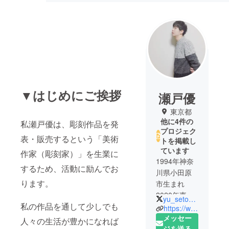
▼はじめにご挨拶
瀬戸優
東京都
他に4件の
私瀬戸優は、彫刻作品を発
プロジェク
表・販売するという「美術
トを掲載し
ています
作家（彫刻家）」を生業に
1994年神奈
するため、活動に励んでお
川県小田原
ります。
市生まれ
2020年東京
yu_seto1222
私の作品を通して少しでも
藝術大学大
https://www.yuseto.com/
学院 彫刻
メッセー
人々の生活が豊かになれば
専攻 修了
ジを送る