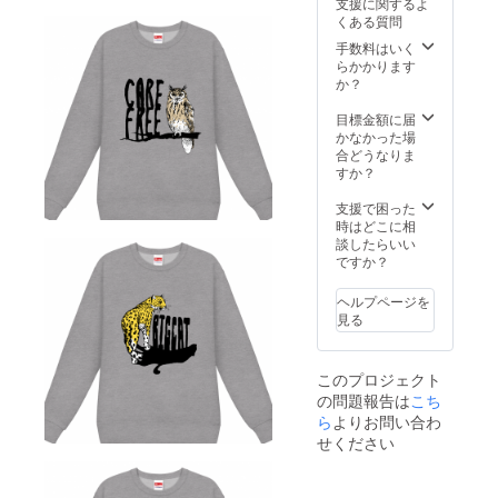
支援に関するよ
くある質問
手数料はいく
らかかります
か？
目標金額に届
かなかった場
合どうなりま
すか？
支援で困った
時はどこに相
談したらいい
ですか？
ヘルプページを
見る
このプロジェクト
の問題報告は
こち
ら
よりお問い合わ
せください