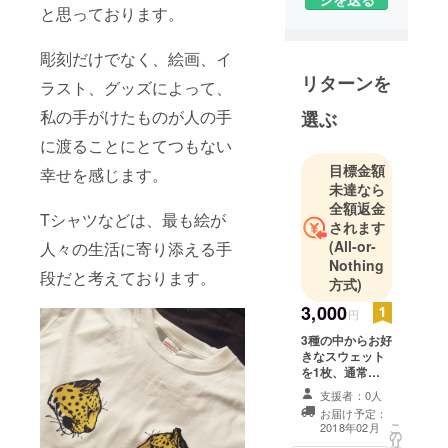
と思っております。
テラコッタ
彫刻だけでなく、絵画、イ
による彫刻
リターンを
ラスト、グッズによって、
作品を制
作・発表・
私の手がけたものが人の手
選ぶ
販売してお
に渡ることにとてつもない
ります。
目標金額
幸せを感じます。
未達なら
全額返金
Tシャツなどは、最も絵が
されます
(All-or-
人々の生活に寄り添える手
Nothing
段だと考えております。
方式)
3,000
円
3種の中からお好
きなスウェット
を1枚、通常
￥4000のものを
支援者：0人
¥3000として提
お届け予定：
供させていただ
こ
2018年02月
の
きます。
リ