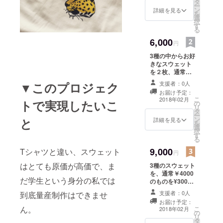
タ
ー
ン
詳細を見る
を
選
択
す
る
6,000
円
3種の中からお好
きなスウェット
を２枚、通常
￥4000のものを
▼このプロジェク
支援者：0人
¥3000として提
お届け予定：
供させていただ
こ
2018年02月
トで実現したいこ
の
きます。
リ
タ
ー
ン
と
詳細を見る
を
選
択
す
る
9,000
Tシャツと違い、スウェット
円
はとても原価が高価で、ま
3種のスウェット
を、通常￥4000
だ学生という身分の私では
のものを¥3000
として提供させ
支援者：0人
到底量産制作はできませ
ていただきま
お届け予定：
す。 それに加
ん。
こ
2018年02月
の
え、在庫として
リ
タ
残っているポス