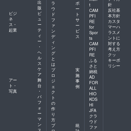
出
ラ
ポ
針
t
版
ウ
ー
反社基
CAM
ビジ
ビ
ド
ト
本方針
PFI
ネ
ュ
フ
サ
カスタ
RE
ス・
ー
ァ
ー
マーハ
for
起業
テ
ン
ビ
ラスメ
Spor
ィ
デ
ス
ントに
ts
ー
ィ
対する
CAM
・
ン
考え方
PFI
ヘ
グ
クッ
RE
ル
と
キーポ
ふる
ス
は
リシー
さと
ケ
プ
実
納税
ア
ロ
施
AD
アー
舞
ジ
事
FOR
ト・
台
ェ
例
ALL
写真
・
ク
HIO
パ
ト
KOS
フ
の
HI
ォ
作
JFA
ー
り
クラ
マ
方
ウド
ン
プ
統
ファ
ス
ロ
計