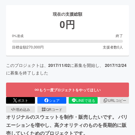
現在の支援総額
0
円
終了
0
%達成
目標金額
270,000
円
支援者数
0
人
このプロジェクトは、
2017/11/02
に募集を開始し、
2017/12/24
に募集を終了しました
もう一度プロジェクトをやってほしい
ポスト
シェア
LINEで送る
URLコピー
埋め込み
QRコード
オリジナルのスウェットを制作・販売したいです。 バリ
エーションを増やし、高クオリティのものを長期的に販
売していくためのプロジェクトです。