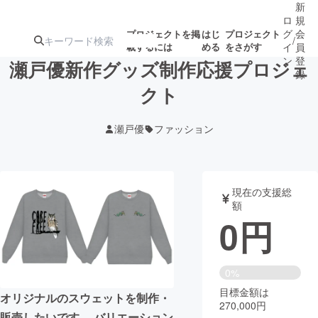
新
ロ
規
グ
会
プロジェクトを掲
はじ
プロジェクト
/
載するには
める
をさがす
イ
員
ン
登
瀬戸優新作グッズ制作応援プロジェ
録
クト
人気のプロ
注目のリ
注目の新着プロ
募集終了が近いプ
もうすぐ公開
瀬戸優
ファッション
ジェクト
ターン
ジェクト
ロジェクト
されます
アート・写真
音楽
現在の支援総
額
0
円
テクノロジー・ガジェット
ゲーム・サ
映像・映画
書籍・雑誌
0%
目標金額は
オリジナルのスウェットを制作・
270,000円
ビジネス・起業
チャレンジ
販売したいです。 バリエーション