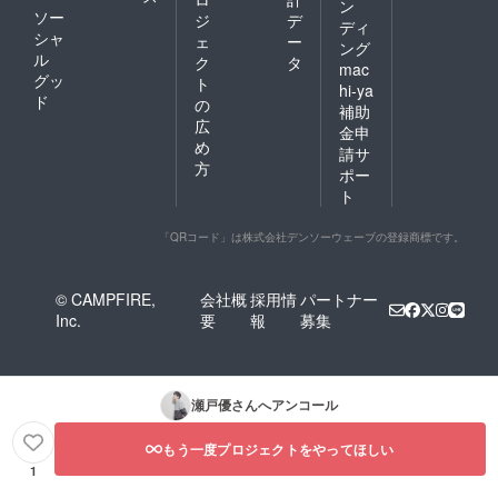
ン
ソー
ジ
デ
ディ
シャ
ェ
ー
ング
ル
ク
タ
mac
グッ
ト
hi-ya
ド
の
補助
広
金申
め
請サ
方
ポー
ト
「QRコード」は株式会社デンソーウェーブの登録商標です。
© CAMPFIRE,
会社概
採用情
パートナー
Inc.
要
報
募集
瀬戸優
さんへアンコール
もう一度プロジェクトをやってほしい
1