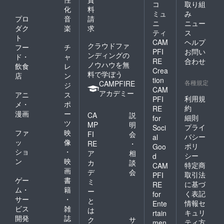
コ
取り組
化
料
ミュ
み
プロ
音
請
ニ
ニュー
ダク
楽
求
ティ
ス
ト
CAM
ヘルプ
クラウドファ
フー
チ
PFI
お問い
ンディングの
ド・
ャ
RE
合わせ
ノウハウを無
飲食
レ
Crea
料で学ぼう
店
ン
tion
各種規定
CAMPFIRE
ジ
CAM
アカデミー
アニ
ス
利用規
PFI
メ・
ポ
約
RE
漫画
ー
CA
説
細則
for
ツ
MP
明
プライ
Soci
ファ
映
FI
会
バシー
al
ッ
像
RE
・
ポリ
Goo
ショ
・
ア
相
シー
d
ン
映
カ
談
特定商
CAM
画
デ
会
取引法
PFI
ゲー
書
ミ
に基づ
RE
ム・
籍
ー
く表記
for
サー
・
と
情報セ
Ente
ビス
雑
は
キュリ
rtain
開発
誌
ク
サ
ティ方
men