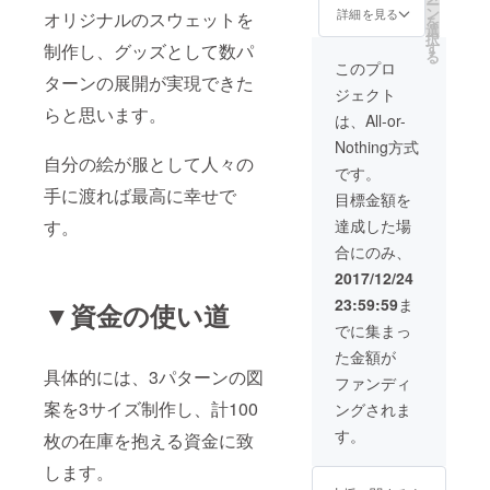
ー
ン
トカードを全種
詳細を見る
オリジナルのスウェットを
を
選
計10枚をお送り
択
す
制作し、グッズとして数パ
いたします。
る
このプロ
ターンの展開が実現できた
ジェクト
らと思います。
は、All-or-
Nothing方式
自分の絵が服として人々の
です。
手に渡れば最高に幸せで
目標金額を
す。
達成した場
合にのみ、
2017/12/24
23:59:59
ま
▼資金の使い道
でに集まっ
た金額が
具体的には、3パターンの図
ファンディ
案を3サイズ制作し、計100
ングされま
す。
枚の在庫を抱える資金に致
します。