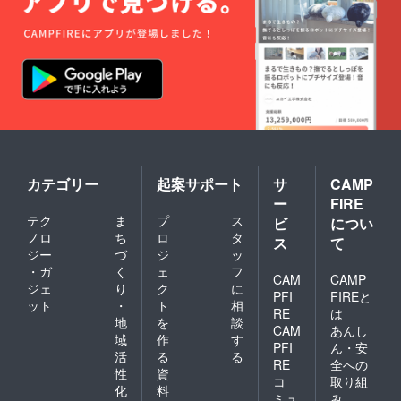
カテゴリー
起案サポート
サ
CAMP
ー
FIRE
テク
ま
プ
ス
ビ
につい
ノロ
ち
ロ
タ
ス
て
ジー
づ
ジ
ッ
・ガ
く
ェ
フ
CAM
CAMP
ジェ
り
ク
に
PFI
FIREと
ット
・
ト
相
RE
は
地
を
談
CAM
あんし
域
作
す
PFI
ん・安
活
る
る
RE
全への
性
資
コ
取り組
化
料
ミュ
み