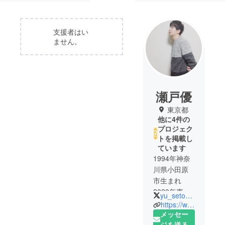
支援者はい
ません。
瀬戸優
東京都
他に4件の
プロジェク
トを掲載し
ています
1994年神奈
川県小田原
市生まれ
2020年東京
yu_seto1222
藝術大学大
https://www.yuseto.com/
学院 彫刻
メッセー
専攻 修了
ジを送る