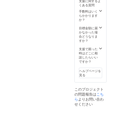
支援に関するよ
くある質問
手数料はいく
らかかります
か？
目標金額に届
かなかった場
合どうなりま
すか？
支援で困った
時はどこに相
談したらいい
ですか？
ヘルプページを
見る
このプロジェクト
の問題報告は
こち
ら
よりお問い合わ
せください