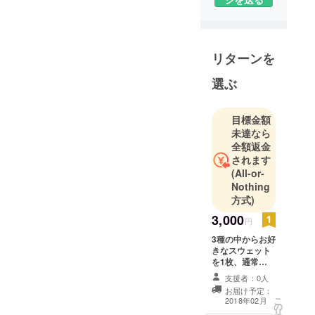
テラコッタ
による彫刻
リターンを
作品を制
作・発表・
選ぶ
販売してお
ります。
目標金額
未達なら
全額返金
されます
(All-or-
Nothing
方式)
3,000
円
3種の中からお好
きなスウェット
を1枚、通常
￥4000のものを
支援者：0人
¥3000として提
お届け予定：
供させていただ
こ
2018年02月
の
きます。
リ