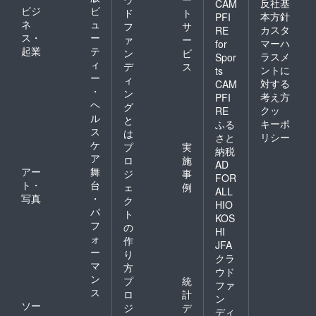
反社基
CAM
ビジ
ビ
ド
ト
本方針
PFI
ネ
ュ
フ
サ
カスタ
RE
ス・
ー
ァ
ー
マーハ
for
起業
テ
ン
ビ
ラスメ
Spor
ィ
デ
ス
ントに
ts
ー
ィ
対する
CAM
・
ン
考え方
PFI
ヘ
グ
クッ
RE
ル
と
キーポ
ふる
ス
は
リシー
さと
ケ
プ
実
納税
ア
ロ
施
AD
アー
舞
ジ
事
FOR
ト・
台
ェ
例
ALL
写真
・
ク
HIO
パ
ト
KOS
フ
の
HI
ォ
作
JFA
ー
り
クラ
マ
方
ウド
ン
プ
統
ファ
ス
ロ
計
ン
ソー
ジ
デ
ディ