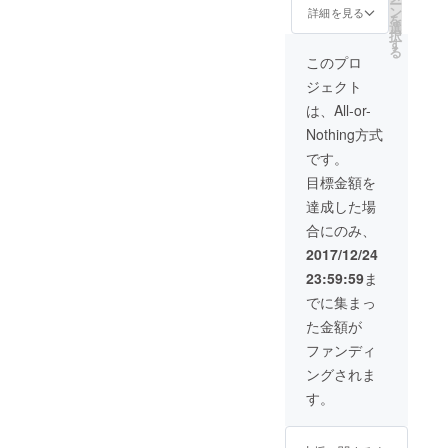
ー
ン
トカードを全種
詳細を見る
を
選
計10枚をお送り
択
す
いたします。
る
このプロ
ジェクト
は、All-or-
Nothing方式
です。
目標金額を
達成した場
合にのみ、
2017/12/24
23:59:59
ま
でに集まっ
た金額が
ファンディ
ングされま
す。