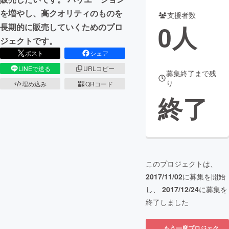
を増やし、高クオリティのものを
支援者数
まちづくり・地域活性化
0
人
長期的に販売していくためのプロ
ジェクトです。
CAMPFIRE for Social Good
CAMPFIRE Creation
ポスト
シェア
CAMPFIREふるさと納税
machi-ya
コミュニティ
LINEで送る
URLコピー
募集終了まで残
り
埋め込み
QRコード
終了
このプロジェクトは、
2017/11/02
に募集を開始
し、
2017/12/24
に募集を
終了しました
もう一度プロジェク