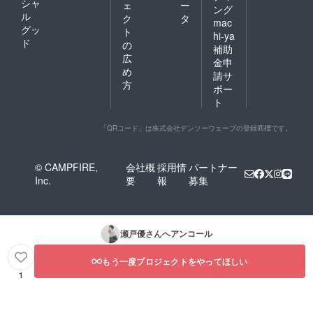
シャ
ェ
ー
ング
ル
ク
タ
mac
グッ
ト
hi-ya
ド
の
補助
広
金申
め
請サ
方
ポー
ト
「QRコード」は株式会社デンソーウェーブの登録商標です。
© CAMPFIRE,
会社概
採用情
パートナー
Inc.
要
報
募集
瀬戸優
さんへアンコール
もう一度プロジェクトをやってほしい
1