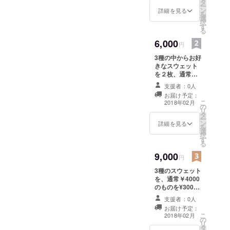
タ
ー
ン
詳細を見る
を
選
択
す
る
6,000
円
3種の中からお好
きなスウェット
を２枚、通常
￥4000のものを
支援者：0人
¥3000として提
お届け予定：
供させていただ
こ
2018年02月
の
きます。
リ
タ
ー
ン
詳細を見る
を
選
択
す
る
9,000
円
3種のスウェット
を、通常￥4000
のものを¥3000
として提供させ
支援者：0人
ていただきま
お届け予定：
す。 それに加
こ
2018年02月
の
え、在庫として
リ
タ
残っているポス