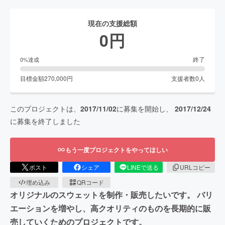
現在の支援総額
0
円
終了
0
%達成
目標金額
270,000
円
支援者数
0
人
このプロジェクトは、
2017/11/02
に募集を開始し、
2017/12/24
に募集を終了しました
もう一度プロジェクトをやってほしい
ポスト
シェア
LINEで送る
URLコピー
埋め込み
QRコード
オリジナルのスウェットを制作・販売したいです。 バリ
エーションを増やし、高クオリティのものを長期的に販
売していくためのプロジェクトです。