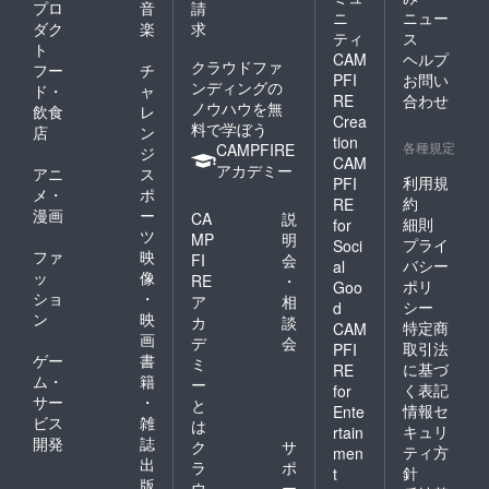
プロ
音
請
ニ
ニュー
ダク
楽
求
ティ
ス
ト
CAM
ヘルプ
クラウドファ
フー
チ
PFI
お問い
ンディングの
ド・
ャ
RE
合わせ
ノウハウを無
飲食
レ
Crea
料で学ぼう
店
ン
tion
各種規定
CAMPFIRE
ジ
CAM
アカデミー
アニ
ス
利用規
PFI
メ・
ポ
約
RE
漫画
ー
CA
説
細則
for
ツ
MP
明
プライ
Soci
ファ
映
FI
会
バシー
al
ッ
像
RE
・
ポリ
Goo
ショ
・
ア
相
シー
d
ン
映
カ
談
特定商
CAM
画
デ
会
取引法
PFI
ゲー
書
ミ
に基づ
RE
ム・
籍
ー
く表記
for
サー
・
と
情報セ
Ente
ビス
雑
は
キュリ
rtain
開発
誌
ク
サ
ティ方
men
出
ラ
ポ
針
t
版
ウ
ー