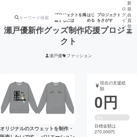
新
ロ
規
グ
会
プロジェクトを掲
はじ
プロジェクト
/
載するには
める
をさがす
イ
員
ン
登
瀬戸優新作グッズ制作応援プロジェ
録
クト
人気のプロ
注目のリ
注目の新着プロ
募集終了が近いプ
もうすぐ公開
瀬戸優
ファッション
ジェクト
ターン
ジェクト
ロジェクト
されます
アート・写真
音楽
現在の支援総
額
0
円
テクノロジー・ガジェット
ゲーム・サ
映像・映画
書籍・雑誌
0%
目標金額は
オリジナルのスウェットを制作・
270,000円
ビジネス・起業
チャレンジ
販売したいです。 バリエーション