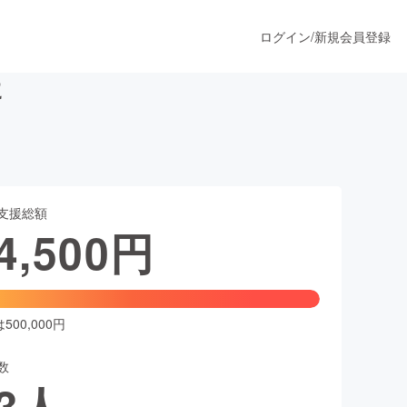
ログイン
/
新規会員登録
に
うすぐ公開されます
支援総額
プロダクト
4,500
円
ファッション
スポーツ
00,000円
数
ア
ソーシャルグッド
3
人