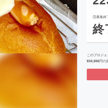
募集終
CAMPFIRE for Social Good
CAMPFIRE Creation
終
CAMPFIREふるさと納税
machi-ya
コミュニティ
このプロジェ
634,500
円の