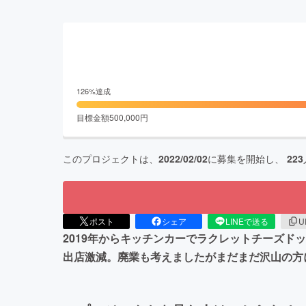
126
%達成
目標金額
500,000
円
このプロジェクトは、
2022/02/02
に募集を開始し、
223
ポスト
シェア
LINEで送る
U
2019年からキッチンカーでラクレットチーズド
出店激減。廃業も考えましたがまだまだ沢山の方