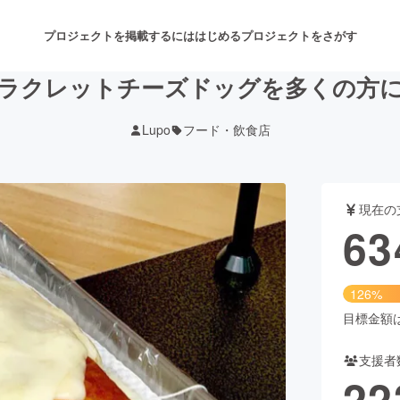
プロジェクトを掲載するには
はじめる
プロジェクトをさがす
ラクレットチーズドッグを多くの方
Lupo
フード・飲食店
注目のリターン
注目の新着プロジェクト
募集終了が近いプロジェクト
も
現在の
音楽
舞台・パフォーマンス
63
ゲーム・サービス開発
フード・飲食店
126%
書籍・雑誌出版
アニメ・漫画
目標金額は5
支援者
チャレンジ
ビューティー・ヘルスケ
22