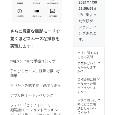
IZELL-
使用部
2021/11/30
L7PRO
材の供
23:59:59
ま
×1 ・
給状
Type-C
況、製
でに集まっ
ケーブ
造工程
た金額が
ル×1 ・
上の都
ミニ三
合等に
ファンディ
脚
より出
さらに豊富な撮影モードで
ングされま
×1（約
荷時期
8cm）
驚くほどスムーズな撮影を
が遅れ
す。
・日本
る場合
実現します！
語ユー
があり
ザーマ
ます。
支援に関するよ
ニュア
皆様の
くある質問
ル×1 ・
ご支援
3軸ジンバルで手振れ知らず
配送料
により
手数料はいく
※ご注文
量産効
らかかります
状況、
手のひらサイズ、軽量で扱いが
率が向
か？
使用部
上した
簡単
材の供
場合、
目標金額に届
給状
正規販
かなかった場
折りたたみ式で持ち運びも楽々
況、製
売価格
合どうなりま
造工程
が販売
すか？
アプリ内オートレベリング
上の都
予定価
合等に
格より
支援で困った
より出
下がる
時はどこに相
フォロー/セミフォローモード、
荷時期
可能性
談したらいい
顔認識/モーショントラッキン
が遅れ
もござ
ですか？
グ、パノラマ、モーションラパ