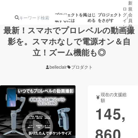
新
ロ
規
グ
会
プロジェクトを掲
はじ
プロジェクト
/
載するには
める
をさがす
イ
員
ン
登
最新！スマホでプロレベルの動画撮
録
影を。スマホなしで電源オン＆自
立！ズーム機能も◎
人気のプロ
注目のリ
注目の新着プロ
募集終了が近いプ
もうすぐ公開
ジェクト
ターン
ジェクト
ロジェクト
されます
belleclair
プロダクト
アート・写真
音楽
現在の支援総
テクノロジー・ガジェット
ゲーム・サ
額
145,
映像・映画
書籍・雑誌
860
ビジネス・起業
チャレンジ