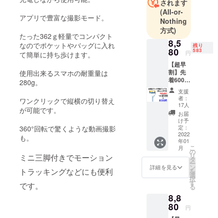
称:株式会社
されます
(All-or-
ベルクレー
アプリで豊富な撮影モード。
Nothing
ル
方式)
たった362ｇ軽量でコンパクト
8,5
通信販売に
なのでポケットやバッグに入れ
残り
80
583
円
て簡単に持ち歩けます。
関する業務
【超早
の責任者：
割】先
使用出来るスマホの耐重量は
小泉
着600名
280g。
様限
支援
定。本
お問い合わ
者：
ワンクリックで縦横の切り替え
格ポ
17人
せ先：キャ
が可能です。
ケット3
お届
ンプファイ
軸ジン
け予
バル
定：
360°回転で驚くような動画撮影
ヤーの問合
IZELL-
2022
も。
せ先からお
年01
L7PRO
こ
月
1台
問い合わせ
の
リ
ミニ三脚付きでモーション
本格ポ
タ
下さい。
ー
ケット3
ン
詳細を見る
トラッキングなどにも便利
を
軸ジン
選
択
バル
す
です。
る
IZELL-
8,8
L7PRO
1台
80
円
販売予