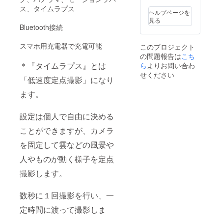
る場合
いま
ス、タイムラプス
があり
す。 並
ヘルプページを
ます。
行輸入
見る
皆様の
品が発
Bluetooth接続
ご支援
生する
により
可能性
スマホ用充電器で充電可能
このプロジェクト
量産効
があり
の問題報告は
こち
率が向
ます。
上した
＊『タイムラプス』とは
ら
よりお問い合わ
個人輸
場合、
入及び
せください
「低速度定点撮影」になり
正規販
販路に
売価格
よって
ます。
が販売
は防ぐ
予定価
ことが
格より
できな
設定は個人で自由に決める
下がる
い可能
可能性
性があ
ことができますが、カメラ
もござ
る点、
いま
ご了承
を固定して雲などの風景や
す。 並
願いま
人やものが動く様子を定点
行輸入
す。
品が発
撮影します。
生する
可能性
があり
数秒に１回撮影を行い、一
ます。
個人輸
定時間に渡って撮影しま
入及び