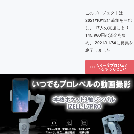
このプロジェクトは、
2021/10/12
に募集を開始
し、
17
人の支援により
145,860
円の資金を集
め、
2021/11/30
に募集を
終了しました
もう一度プロジェク
トをやってほしい