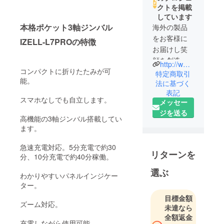
クトを掲載
しています
本格ポケット3軸ジンバル
海外の製品
をお客様に
IZELL-L7PROの特徴
お届けし笑
顔を創造す
http://www.belleclair.co.jp/
コンパクトに折りたたみが可
るのが私た
特定商取引
能。
ちの会社の
法に基づく
表記
使命です。
スマホなしでも自立します。
メッセー
ジを送る
常により良
高機能の3軸ジンバル搭載してい
い、お客様
ます。
にご満足頂
急速充電対応。5分充電で約30
ける商品を
リターンを
分、10分充電で約40分稼働。
世界中から
探してまい
選ぶ
わかりやすいパネルインジケー
ります。
ター。
目標金額
特商法表記
ズーム対応。
未達なら
事業者の名
全額返金
充電しながら使用可能。