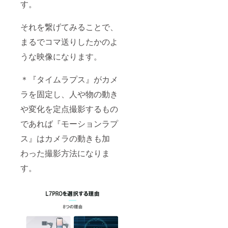
販路に
す。
よって
は防ぐ
ことが
それを繋げてみることで、
できな
まるでコマ送りしたかのよ
い可能
性があ
うな映像になります。
る点、
ご了承
願いま
＊『タイムラプス』がカメ
す。
ラを固定し、人や物の動き
や変化を定点撮影するもの
であれば『モーションラプ
ス』はカメラの動きも加
わった撮影方法になりま
す。