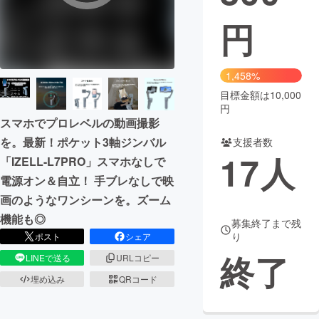
円
まちづくり・地域活性化
CAMPFIRE for Social Good
CAMPFIRE Creation
1,458%
CAMPFIREふるさと納税
machi-ya
コミュニティ
目標金額は10,000
円
スマホでプロレベルの動画撮影
を。最新！ポケット3軸ジンバル
支援者数
17
人
「IZELL-L7PRO」スマホなしで
電源オン＆自立！ 手ブレなしで映
画のようなワンシーンを。ズーム
機能も◎
募集終了まで残
り
ポスト
シェア
終了
LINEで送る
URLコピー
埋め込み
QRコード