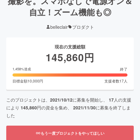
撮影を。スマホなしで電源オン＆
自立！ズーム機能も◎
belleclair
プロダクト
現在の支援総額
145,860
円
終了
1,458
%達成
目標金額
10,000
円
支援者数
17
人
このプロジェクトは、
2021/10/12
に募集を開始し、
17
人の支援
により
145,860
円の資金を集め、
2021/11/30
に募集を終了しま
した
もう一度プロジェクトをやってほしい