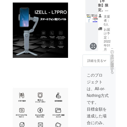
【早
定価格
割】限
税込
定。本
14080
格ポ
円
支援
ケット3
（セッ
者：
軸ジン
ト内
0人
バル
容） ・
お届
IZELL-
ポケッ
け予
L7PRO
ト3軸ジ
定：
1台
2022
ンバル
年01
本格ポ
IZELL-
こ
月
ケット3
L7PRO
の
リ
軸ジン
×1 ・
タ
ー
バル
Type-C
ン
詳細を見る
を
IZELL-
ケーブ
選
択
L7PRO
ル×1 ・
す
る
1台
ミニ三
このプロ
販売予
脚
ジェクト
定価格
×1（約
税込
8cm）
は、All-or-
14080
・日本
Nothing方式
円
語ユー
（セッ
ザーマ
です。
ト内
ニュア
目標金額を
容） ・
ル×1 ・
ポケッ
配送料
達成した場
ト3軸ジ
※ご注文
合にのみ、
ンバル
状況、