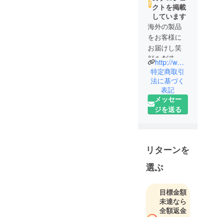
クトを掲載
しています
海外の製品
をお客様に
お届けし笑
顔を創造す
http://www.belleclair.co.jp/
るのが私た
特定商取引
ちの会社の
法に基づく
表記
使命です。
メッセー
ジを送る
常により良
い、お客様
にご満足頂
ける商品を
リターンを
世界中から
探してまい
選ぶ
ります。
目標金額
特商法表記
未達なら
事業者の名
全額返金