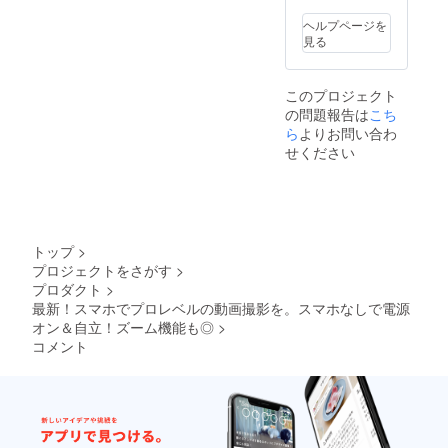
る場合
いま
があり
す。 並
ヘルプページを
ます。
行輸入
見る
皆様の
品が発
ご支援
生する
により
可能性
このプロジェクト
量産効
があり
の問題報告は
こち
率が向
ます。
上した
ら
よりお問い合わ
個人輸
場合、
入及び
せください
正規販
販路に
売価格
よって
が販売
は防ぐ
予定価
ことが
格より
できな
下がる
い可能
トップ
>
可能性
性があ
プロジェクトをさがす
>
もござ
る点、
プロダクト
>
いま
ご了承
す。 並
最新！スマホでプロレベルの動画撮影を。スマホなしで電源
願いま
行輸入
す。
オン＆自立！ズーム機能も◎
>
品が発
コメント
生する
可能性
があり
ます。
個人輸
入及び