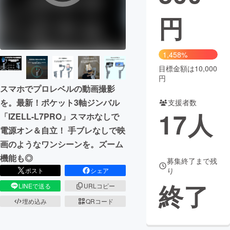
円
まちづくり・地域活性化
CAMPFIRE for Social Good
CAMPFIRE Creation
1,458%
CAMPFIREふるさと納税
machi-ya
コミュニティ
目標金額は10,000
円
スマホでプロレベルの動画撮影
を。最新！ポケット3軸ジンバル
支援者数
17
人
「IZELL-L7PRO」スマホなしで
電源オン＆自立！ 手ブレなしで映
画のようなワンシーンを。ズーム
機能も◎
募集終了まで残
り
ポスト
シェア
終了
LINEで送る
URLコピー
埋め込み
QRコード