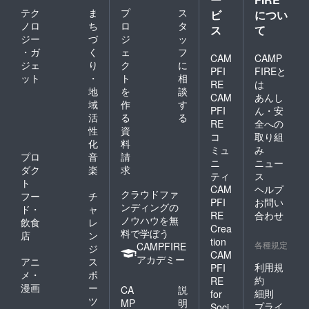
テク
ま
プ
ス
ビ
につい
ノロ
ち
ロ
タ
ス
て
ジー
づ
ジ
ッ
・ガ
く
ェ
フ
CAM
CAMP
ジェ
り
ク
に
PFI
FIREと
ット
・
ト
相
RE
は
地
を
談
CAM
あんし
域
作
す
PFI
ん・安
活
る
る
RE
全への
性
資
コ
取り組
化
料
ミュ
み
プロ
音
請
ニ
ニュー
ダク
楽
求
ティ
ス
ト
CAM
ヘルプ
クラウドファ
フー
チ
PFI
お問い
ンディングの
ド・
ャ
RE
合わせ
ノウハウを無
飲食
レ
Crea
料で学ぼう
店
ン
tion
各種規定
CAMPFIRE
ジ
CAM
アカデミー
アニ
ス
利用規
PFI
メ・
ポ
約
RE
漫画
ー
CA
説
細則
for
ツ
MP
明
プライ
Soci