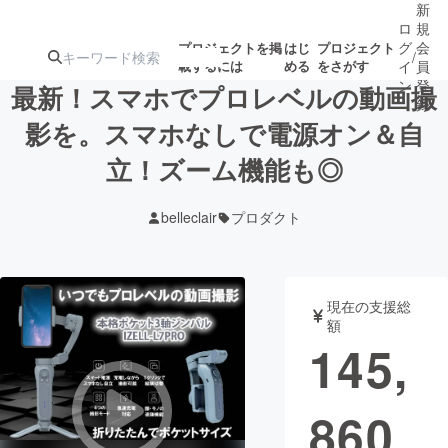
新
ロ
規
グ
会
プロジェクトを掲
はじ
プロジェクト
/
載するには
める
をさがす
イ
員
ン
登
最新！スマホでプロレベルの動画撮
録
影を。スマホなしで電源オン＆自
立！ズーム機能も◎
人気のプロ
注目のリ
注目の新着プロ
募集終了が近いプ
もうすぐ公開
ジェクト
ターン
ジェクト
ロジェクト
されます
belleclair
プロダクト
アート・写真
音楽
現在の支援総
テクノロジー・ガジェット
ゲーム・サ
額
145,
映像・映画
書籍・雑誌
860
ビジネス・起業
チャレンジ