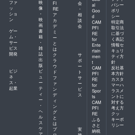
ファ
映
FI
会
バシー
al
ッ
像
RE
・
ポリ
Goo
ショ
・
ア
相
シー
d
ン
映
カ
談
特定商
CAM
画
デ
会
取引法
PFI
ゲー
書
ミ
に基づ
RE
ム・
籍
ー
く表記
for
サー
・
と
情報セ
Ente
ビス
雑
は
キュリ
rtain
開発
誌
ク
サ
ティ方
men
出
ラ
ポ
針
t
版
ウ
ー
反社基
CAM
ビジ
ビ
ド
ト
本方針
PFI
ネ
ュ
フ
サ
カスタ
RE
ス・
ー
ァ
ー
マーハ
for
起業
テ
ン
ビ
ラスメ
Spor
ィ
デ
ス
ントに
ts
ー
ィ
対する
CAM
・
ン
考え方
PFI
ヘ
グ
クッ
RE
ル
と
キーポ
ふる
ス
は
リシー
さと
ケ
プ
実
納税
ア
ロ
施