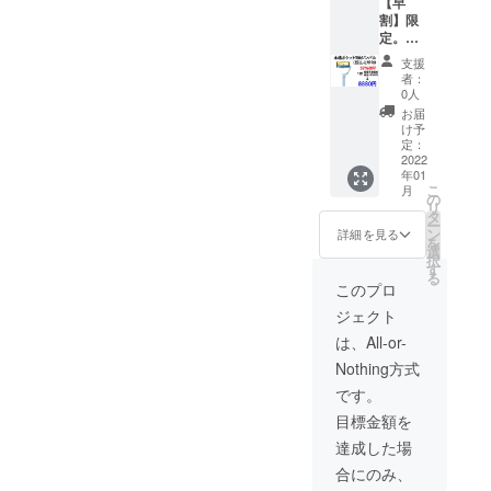
【早
定価格
割】限
税込
定。本
14080
格ポ
円
支援
ケット3
（セッ
者：
軸ジン
ト内
0人
バル
容） ・
お届
IZELL-
ポケッ
け予
L7PRO
ト3軸ジ
定：
1台
2022
ンバル
年01
本格ポ
IZELL-
こ
月
ケット3
L7PRO
の
リ
軸ジン
×1 ・
タ
ー
バル
Type-C
ン
詳細を見る
を
IZELL-
ケーブ
選
択
L7PRO
ル×1 ・
す
る
1台
ミニ三
このプロ
販売予
脚
ジェクト
定価格
×1（約
税込
8cm）
は、All-or-
14080
・日本
Nothing方式
円
語ユー
（セッ
ザーマ
です。
ト内
ニュア
目標金額を
容） ・
ル×1 ・
ポケッ
配送料
達成した場
ト3軸ジ
※ご注文
合にのみ、
ンバル
状況、