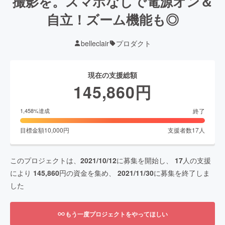
撮影を。スマホなしで電源オン＆
自立！ズーム機能も◎
belleclair
プロダクト
現在の支援総額
145,860
円
終了
1,458
%達成
目標金額
10,000
円
支援者数
17
人
このプロジェクトは、
2021/10/12
に募集を開始し、
17
人の支援
により
145,860
円の資金を集め、
2021/11/30
に募集を終了しま
した
もう一度プロジェクトをやってほしい