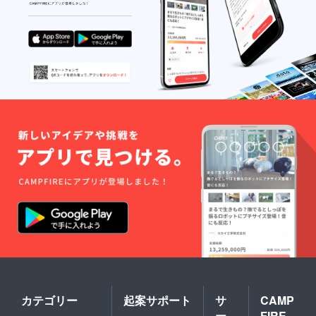
販路に
よって
は防ぐ
ことが
できな
い可能
性があ
る点、
ご了承
願いま
す。
カテゴリー
起案サポート
サ
CAMP
ー
FIRE