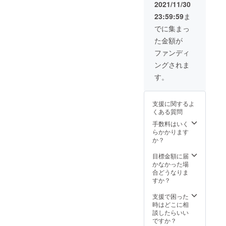
IZELL-
使用部
2021/11/30
L7PRO
材の供
23:59:59
ま
×1 ・
給状
Type-C
況、製
でに集まっ
ケーブ
造工程
た金額が
ル×1 ・
上の都
ミニ三
合等に
ファンディ
脚
より出
ングされま
×1（約
荷時期
8cm）
が遅れ
す。
・日本
る場合
語ユー
があり
ザーマ
ます。
支援に関するよ
ニュア
皆様の
くある質問
ル×1 ・
ご支援
配送料
により
手数料はいく
※ご注文
量産効
らかかります
状況、
率が向
か？
使用部
上した
材の供
場合、
目標金額に届
給状
正規販
かなかった場
況、製
売価格
合どうなりま
造工程
が販売
すか？
上の都
予定価
合等に
格より
支援で困った
より出
下がる
時はどこに相
荷時期
可能性
談したらいい
が遅れ
もござ
ですか？