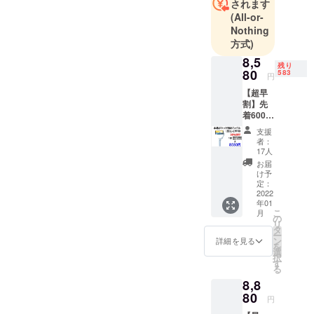
称:株式会社
されます
(All-or-
ベルクレー
Nothing
ル
方式)
8,5
通信販売に
残り
80
583
円
関する業務
【超早
の責任者：
割】先
小泉
着600名
様限
支援
定。本
お問い合わ
者：
格ポ
17人
せ先：キャ
ケット3
お届
ンプファイ
軸ジン
け予
バル
定：
ヤーの問合
IZELL-
2022
せ先からお
年01
L7PRO
こ
月
1台
問い合わせ
の
リ
本格ポ
タ
下さい。
ー
ケット3
ン
詳細を見る
を
軸ジン
選
択
バル
す
る
IZELL-
8,8
L7PRO
1台
80
円
販売予