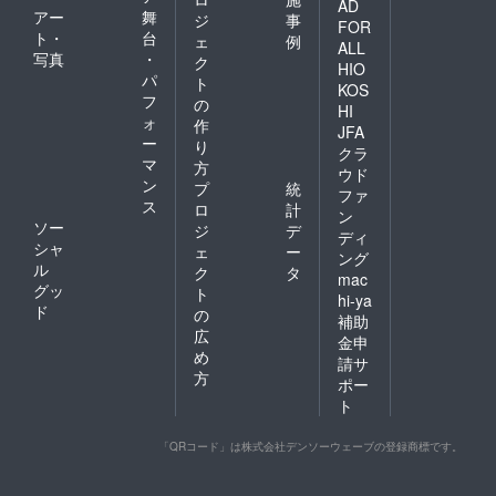
AD
アー
舞
ジ
事
FOR
ト・
台
ェ
例
ALL
写真
・
ク
HIO
パ
ト
KOS
フ
の
HI
ォ
作
JFA
ー
り
クラ
マ
方
ウド
ン
プ
統
ファ
ス
ロ
計
ン
ソー
ジ
デ
ディ
シャ
ェ
ー
ング
ル
ク
タ
mac
グッ
ト
hi-ya
ド
の
補助
広
金申
め
請サ
方
ポー
ト
「QRコード」は株式会社デンソーウェーブの登録商標です。