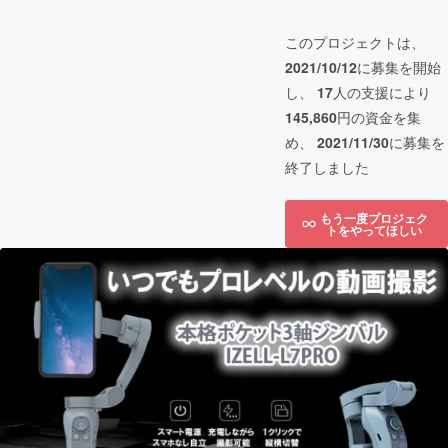
このプロジェクトは、
2021/10/12
に募集を開始
し、
17
人の支援により
145,860
円の資金を集
め、
2021/11/30
に募集を
終了しました
もう一度プロジェク
トをやってほしい