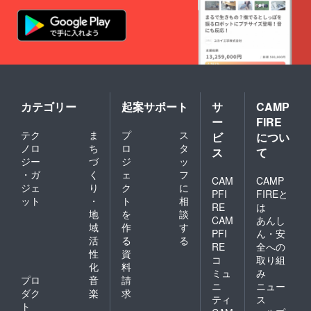
カテゴリー
起案サポート
サ
CAMP
ー
FIRE
テク
ま
プ
ス
ビ
につい
ノロ
ち
ロ
タ
ス
て
ジー
づ
ジ
ッ
・ガ
く
ェ
フ
CAM
CAMP
ジェ
り
ク
に
PFI
FIREと
ット
・
ト
相
RE
は
地
を
談
CAM
あんし
域
作
す
PFI
ん・安
活
る
る
RE
全への
性
資
コ
取り組
化
料
ミュ
み
プロ
音
請
ニ
ニュー
ダク
楽
求
ティ
ス
ト