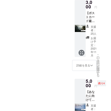
3,0
（開催
ヒーと
期間中
00
とも
円
だけ1杯
に、ご
【ポス
無料で
ゆっく
トカー
す） ・
り鑑賞
ド厳選6
ポスト
してく
枚
カード
ださ
支援
組！】
がセッ
い。 ※
者：
今回展
トに
支援後
25人
示する
なっ
に届く
お届
写真の
た、
メール
け予
中か
Lichtさ
定：
にてご
ら、特
2021
んの
本人確
年11
に人気
ファン
認をさ
こ
月
の高
にはた
の
せてい
リ
かった6
まらな
タ
ただき
ー
作品を
いリ
ン
ますの
詳細を見る
を
ポスト
ター
選
で、
択
カード
ン！ す
す
メール
る
にして
べて会
は削除
5,0
お送り
場での
しない
残り4
しま
00
お渡し
ように
円
す。
になり
お願い
【あな
飾って
ます。
いたし
たに向
もよ
ぜひ、
ます。
けて本
し、手
お菓子
気の手
紙にし
とコー
支援
紙を書
てもよ
ヒーを
者：