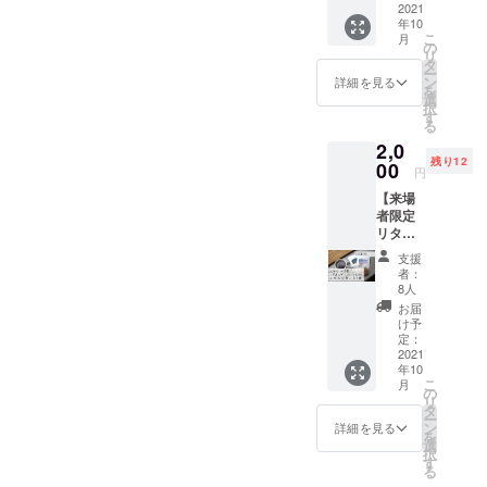
をプリ
2021
年10
ント）
こ
月
のド
の
リ
リップ
タ
ー
バッグ
ン
詳細を見る
を
×2 ・
選
択
コー
す
る
ヒーチ
2,0
ケット
残り12
（写真
00
円
展開催
【来場
期間中
者限定
だけ1杯
リター
無料で
ン！】
す！）
支援
・お菓
・ポス
者：
子2種
トカー
8人
・期間
ド1枚
お届
限定ド
（会場
け予
リップ
でお選
定：
バッグ
2021
びくだ
年10
（展示
さい）
こ
月
の写真
を現地
の
リ
をプリ
でお渡
タ
ー
ント）
ししま
ン
詳細を見る
を
×2 ・
す。 美
選
択
コー
味しい
す
る
ヒー1杯
コー