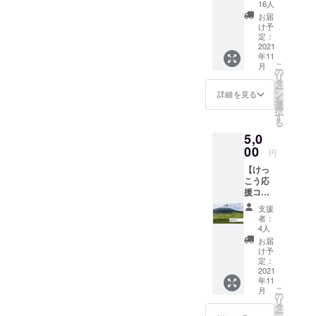
きま
しで
楽しみ
16人
す！】
す！
ながら
お届
ご支援
写真も
け予
いただ
定：
一緒に
いた方
2021
楽しん
年11
のこと
でくだ
こ
月
を想っ
の
さい。
リ
て、僕
タ
※支援後
ー
自身伝
ン
に届く
詳細を見る
を
えられ
選
メール
択
ていな
す
にてご
る
い思
本人確
5,0
い、そ
認をさ
の人の
00
せてい
円
すごい
ただき
【けっ
と思う
ますの
こう応
とこ、
で、
援コー
支援に
メール
ス】 以
対して
は削除
支援
下のリ
だけで
しない
者：
ターン
はな
4人
ように
をお届
く、こ
お願い
お届
けしま
れまで
け予
いたし
す！ ・
も含め
定：
ます。
心を込
2021
た感謝
年11
めた
など、
こ
月
Thanks
もらっ
の
リ
Mail ・1
た人が
タ
ー
人1人に