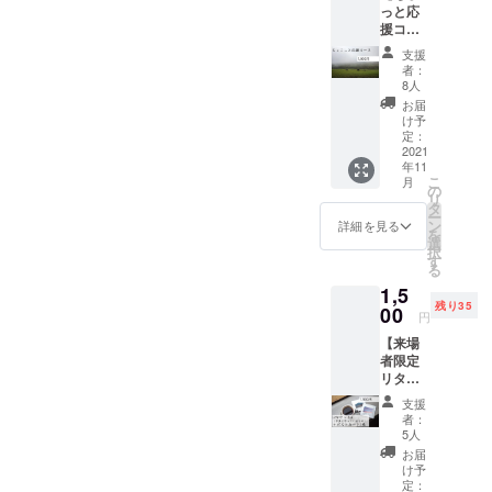
っと応
援コー
ス！】
支援
心を込
者：
めて
8人
Thanks
お届
Mailを
け予
送らせ
定：
ていた
2021
年11
だきま
こ
月
す。
の
リ
タ
ー
ン
詳細を見る
を
選
択
す
る
1,5
残り35
00
円
【来場
者限定
リター
ン！】
支援
・期間
者：
限定デ
5人
ザイン
お届
（展示
け予
の写真
定：