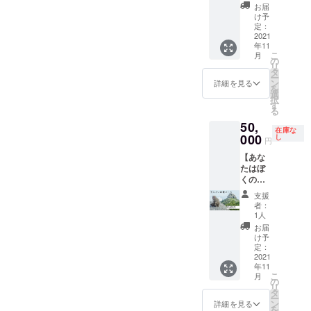
真、お
ださ
お届
届けし
い。 有
け予
ます】
効期
定：
今回展
2021
限：
年11
示予定
2021年
こ
月
の写真
11月1
の
リ
を最高
日〜
タ
ー
級の紙
2021年
ン
詳細を見る
を
に印刷
12月31
選
択
して、
日 この
す
る
額装し
期間中
50,
た上で
で撮影
在庫な
お届け
000
を実施
し
円
しま
させて
【あな
す。 写
いただ
たはぼ
真のサ
きま
くの神
イズ
す。 ※
様で
は、だ
遠方の
支援
す】 神
いたい
方は、
者：
様のあ
A3サイ
別途交
1人
なたに
ズで
通費を
お届
は以下
す。 本
いただ
け予
のリ
文の最
定：
く場合
ターン
2021
後に写
があり
年11
をご用
真一覧
ますの
こ
月
意して
があり
の
で、あ
リ
いま
ますの
タ
らかじ
ー
す。 ①
で、そ
ン
めご了
詳細を見る
を