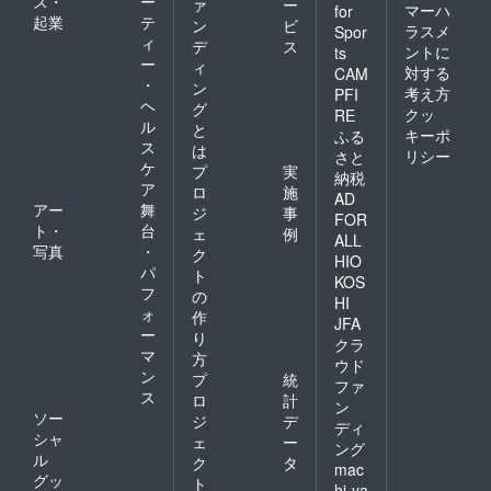
ス・
ー
ァ
ー
マーハ
for
起業
テ
ン
ビ
ラスメ
Spor
ィ
デ
ス
ントに
ts
ー
ィ
対する
CAM
・
ン
考え方
PFI
ヘ
グ
クッ
RE
ル
と
キーポ
ふる
ス
は
リシー
さと
ケ
プ
実
納税
ア
ロ
施
AD
アー
舞
ジ
事
FOR
ト・
台
ェ
例
ALL
写真
・
ク
HIO
パ
ト
KOS
フ
の
HI
ォ
作
JFA
ー
り
クラ
マ
方
ウド
ン
プ
統
ファ
ス
ロ
計
ン
ソー
ジ
デ
ディ
シャ
ェ
ー
ング
ル
ク
タ
mac
グッ
ト
hi-ya