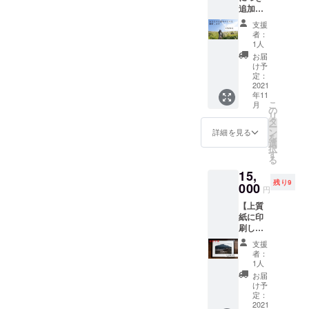
しま
追加リ
とまと
す。 写
ター
めた
真は何
支援
ン！！
アート
でもい
者：
】 【お
ブック
1人
いよ〜
望みの
を、直
という
お届
ものを
筆手紙
け予
方は備
撮影し
ととも
定：
考欄に
ます】
2021
にお届
その旨
年11
店舗で
けしま
ご記載
こ
月
もいい
す！ い
の
くださ
リ
です
つでも
タ
い。
ー
し、ご
阿蘇や
ン
詳細を見る
を
自身で
屋久島
選
択
もいい
の雄大
す
る
です
な自然
15,
し、家
を近く
残り9
族写真
000
に感じ
円
でも構
ていた
【上質
いませ
だけま
紙に印
ん。 ぼ
す。 個
刷した
くに
人的に
額装写
撮って
イチオ
支援
真】 上
欲しい
シのリ
者：
質紙に
ものが
ターン
1人
印刷し
ある方
です！
お届
た写真
は、こ
け予
を
ちらの
定：
39.5cm
2021
リター