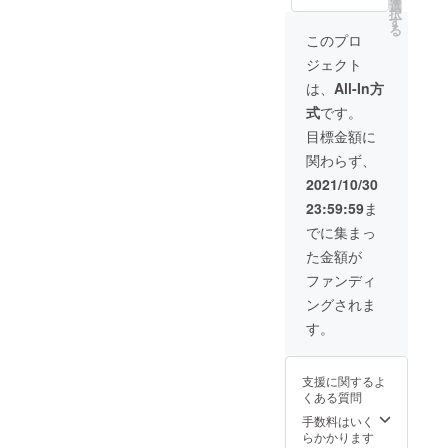
動画に
の中か
選
承くだ
択
て全力
ら選
す
さい。
る
ありが
び、番
このプロ
とうを
号を備
ジェクト
お伝え
考欄に
しま
ご記載
は、
All-In方
す。 ②
くださ
式
です。
以下の
い。 実
制作物
物のイ
目標金額に
から最
メージ
関わらず、
大3つ選
は、実
んでい
際に印
2021/10/30
ただけ
刷物が
23:59:59
ま
ます。
できた
・額装
際に、
でに集まっ
写真1点
活動報
た金額が
（A3）
告で
・写真
アップ
ファンディ
と言葉
いたし
ングされま
のアー
ます。
トブッ
ぼくの
す。
ク1冊
写真
・ポス
で、支
トカー
援者さ
支援に関するよ
ド（6
まの空
くある質問
枚） 備
間が、
考欄に
より上
手数料はいく
・お名
質なも
らかかります