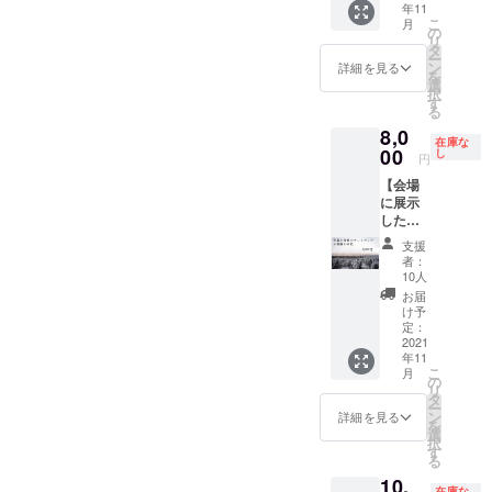
年11
×30.5c
ンをお
こ
月
mの額
選びく
の
リ
縁に入
ださ
タ
ー
れてお
い。 有
ン
詳細を見る
を
届けし
効期
選
択
ます。
限：
す
る
サイズ
2021年
8,0
感は画
11月1
在庫な
像2枚目
00
日〜
し
円
をご覧
2021年
【会場
くださ
12月31
に展示
い。 本
日 この
した写
文の最
期間中
真を中
後に写
で撮影
支援
心にし
真一覧
を実施
者：
た写真
があり
させて
10人
と、そ
ますの
いただ
お届
れぞれ
で、備
きま
け予
に添え
考欄に
定：
す。 ※
た言葉
2021
番号を
遠方の
年11
を1冊
ご記載
方は、
こ
月
に】 今
くださ
の
別途交
リ
回の写
い。 い
タ
通費を
ー
真展を1
つでも
ン
いただ
詳細を見る
を
冊に
阿蘇や
選
く場合
択
ギュッ
屋久島
す
があり
る
とまと
の自然
ますの
10,
めた
を近く
で、あ
在庫な