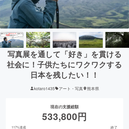
写真展を通して「好き」を貫ける
社会に！子供たちにワクワクする
日本を残したい！！
kotaro1435
アート・写真
熊本県
現在の支援総額
533,800
円
終了
117
%達成