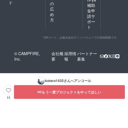
ド
の
補助
広
金申
め
請サ
方
ポー
ト
「QRコード」は株式会社デンソーウェーブの登録商標です。
© CAMPFIRE,
会社概
採用情
パートナー
Inc.
要
報
募集
kotaro1435
さんへアンコール
もう一度プロジェクトをやってほしい
11