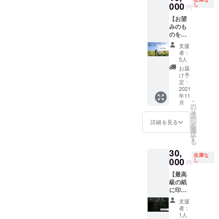
アート
000
に感じ
し
らかじ
円
ブック
られま
めご了
【お望
を、本
す。 お
承くだ
みのも
気の直
うち時
さい。
のを撮
筆手紙
間を
「ちょ
影しま
ととも
ちょっ
っと距
支援
す】 店
にお届
と豊か
離ある
者：
舗でも
けしま
にして
5人
んだけ
いいで
す！ い
みませ
ど、頼
お届
すし、
つでも
んか？
け予
みた
ご自身
阿蘇や
定：
い！」
でもい
2021
屋久島
という
年11
いです
の雄大
方は、
こ
月
し、家
な自然
の
SNSに
リ
族写真
を近く
タ
てご相
ー
でも構
に感じ
ン
詳細を見る
談いた
を
いませ
ていた
選
だけま
択
ん。 ぼ
だけま
す
すと幸
る
くに
す。 個
いで
30,
撮って
人的に
す。
在庫な
欲しい
000
イチオ
し
円
ものが
シのリ
【最高
ある方
ターン
級の紙
は、こ
です！
に印刷
ちらの
した額
リター
支援
に入れ
ンをお
者：
た写
選びく
1人