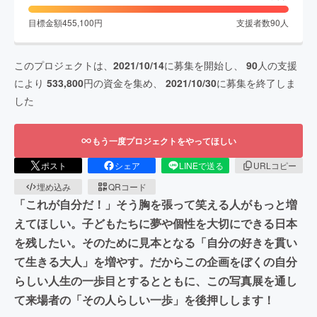
目標金額
455,100
円
支援者数
90
人
このプロジェクトは、
2021/10/14
に募集を開始し、
90
人の支援
により
533,800
円の資金を集め、
2021/10/30
に募集を終了しま
した
もう一度プロジェクトをやってほしい
ポスト
シェア
LINEで送る
URLコピー
埋め込み
QRコード
「これが自分だ！」そう胸を張って笑える人がもっと増
えてほしい。子どもたちに夢や個性を大切にできる日本
を残したい。そのために見本となる「自分の好きを貫い
て生きる大人」を増やす。だからこの企画をぼくの自分
らしい人生の一歩目とするとともに、この写真展を通し
て来場者の「その人らしい一歩」を後押しします！