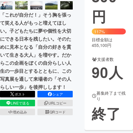
円
まちづくり・地域活性化
「これが自分だ！」そう胸を張っ
て笑える人がもっと増えてほし
CAMPFIRE for Social Good
CAMPFIRE Creation
い。子どもたちに夢や個性を大切
117%
CAMPFIREふるさと納税
machi-ya
コミュニティ
にできる日本を残したい。そのた
目標金額は
455,100円
めに見本となる「自分の好きを貫
いて生きる大人」を増やす。だか
支援者数
らこの企画をぼくの自分らしい人
90
人
生の一歩目とするとともに、この
写真展を通して来場者の「その人
らしい一歩」を後押しします！
募集終了まで残
ポスト
シェア
り
LINEで送る
URLコピー
終了
埋め込み
QRコード