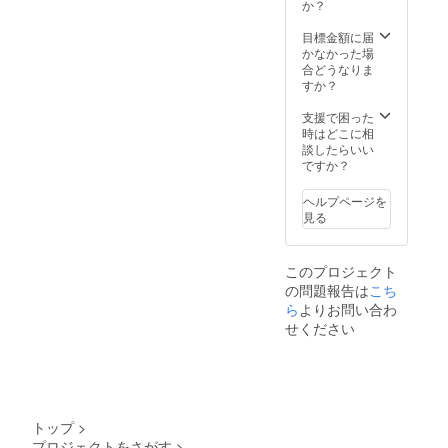
前 ・ほ
のにな
か？
しいリ
ると嬉
ターン
しいで
目標金額に届
（額装
す。
かなかった場
写真、
合どうなりま
ポスト
すか？
カード
をご所
支援で困った
望の場
時はどこに相
合は本
談したらいい
文最後
ですか？
の写真
一覧か
ヘルプページを
らお選
見る
びくだ
さい）
をご記
このプロジェクト
載くだ
の問題報告は
こち
さい。
ら
よりお問い合わ
せください
トップ
>
プロジェクトをさがす
>