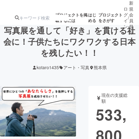
新
ロ
規
グ
会
プロジェクトを掲
はじ
プロジェクト
/
載するには
める
をさがす
イ
員
ン
登
写真展を通して「好き」を貫ける社
録
会に！子供たちにワクワクする日本
を残したい！！
人気のプロ
注目のリ
注目の新着プロ
募集終了が近いプ
もうすぐ公開
ジェクト
ターン
ジェクト
ロジェクト
されます
kotaro1435
アート・写真
熊本県
アート・写真
音楽
現在の支援総
テクノロジー・ガジェット
ゲーム・サ
額
533,
映像・映画
書籍・雑誌
800
ビジネス・起業
チャレンジ