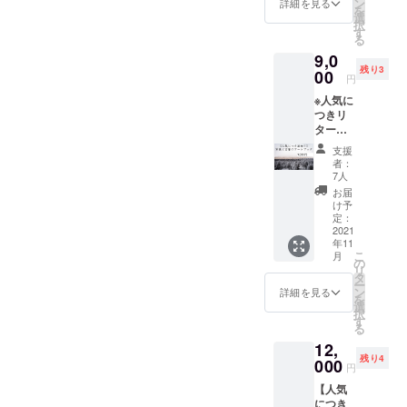
嬉しく
ン
詳細を見る
を
向け
なるよ
選
択
て、写
うな手
す
る
真展の
紙を直
9,0
内容報
筆で書
残り3
告と感
00
かせて
円
謝を動
いただ
※人気に
画 「物
きま
つきリ
はいら
す。 個
ターン
ないけ
人的に
追加し
ど、応
はこ
支援
まし
援した
れ、書
者：
た！！※
い！」
くのも
7人
【会場
という
楽しみ
お届
に展示
方向け
なので
け予
した写
です！
定：
おすす
真を中
2021
備考欄
めで
年11
心にし
にお名
す。 ＋
こ
月
た写真
前をお
の
ぼくが
リ
と、そ
書きく
タ
その方
ー
れぞれ
ださ
ン
に渡し
詳細を見る
を
に添え
い。
選
たい写
択
た言葉
す
真を1
る
を1冊
枚、ポ
12,
に】 今
スト
残り4
回の写
000
カード
円
真展を1
にして
【人気
冊に
お届け
につき
ギュッ