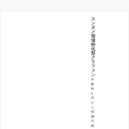
エ
ン
タ
メ
領
域
特
化
型
ク
ラ
フ
ァ
ン
手
数
料
0
円
か
ら
実
施
可
能