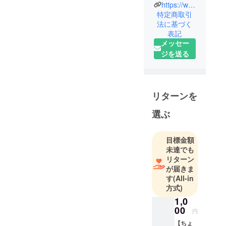
やす！」
https://www.instagram.com/kotaro_kamito/
をテーマに
特定商取引
法に基づく
活動してい
表記
ます。
メッセー
ジを送る
現在、写真
展のクラウ
ドファン
ディングを
リターンを
走らせてい
選ぶ
ます。
応援よろし
くおねがい
目標金額
します！
未達でも
リターン
が届きま
す
(All-in
方式)
1,0
00
円
【ちょ