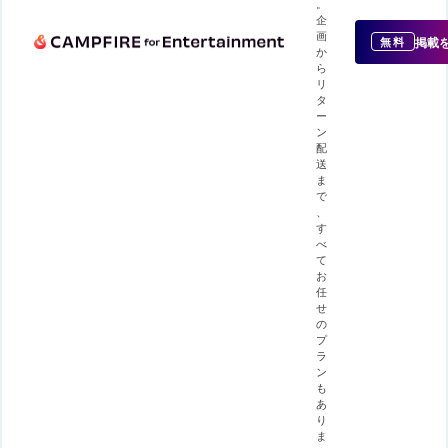
。
企
画
掲載
無料
か
ら
リ
タ
ー
ン
配
送
ま
で
、
す
べ
て
お
任
せ
の
プ
ラ
ン
も
あ
り
ま