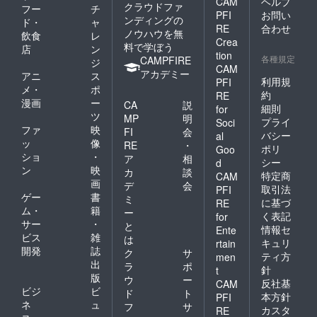
CAM
ヘルプ
クラウドファ
フー
チ
PFI
お問い
ンディングの
ド・
ャ
RE
合わせ
ノウハウを無
飲食
レ
Crea
料で学ぼう
店
ン
tion
各種規定
CAMPFIRE
ジ
CAM
アカデミー
アニ
ス
利用規
PFI
メ・
ポ
約
RE
漫画
ー
CA
説
細則
for
ツ
MP
明
プライ
Soci
ファ
映
FI
会
バシー
al
ッ
像
RE
・
ポリ
Goo
ショ
・
ア
相
シー
d
ン
映
カ
談
特定商
CAM
画
デ
会
取引法
PFI
ゲー
書
ミ
に基づ
RE
ム・
籍
ー
く表記
for
サー
・
と
情報セ
Ente
ビス
雑
は
キュリ
rtain
開発
誌
ク
サ
ティ方
men
出
ラ
ポ
針
t
版
ウ
ー
反社基
CAM
ビジ
ビ
ド
ト
本方針
PFI
ネ
ュ
フ
サ
カスタ
RE