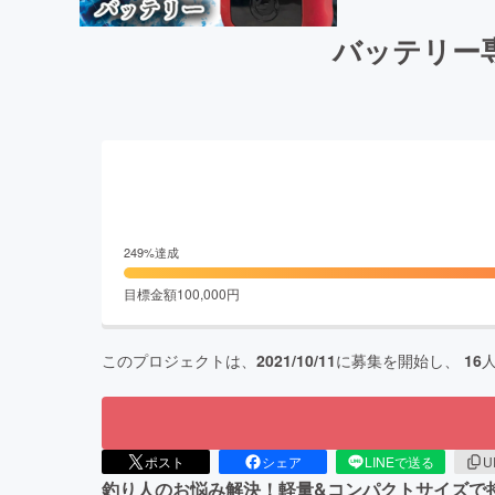
バッテリー
249
%達成
目標金額
100,000
円
このプロジェクトは、
2021/10/11
に募集を開始し、
16
ポスト
シェア
LINEで送る
U
釣り人のお悩み解決！軽量&コンパクトサイズで