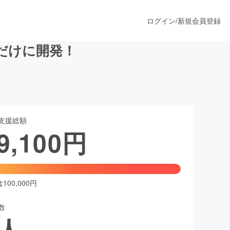
ログイン
/
新規会員登録
だけに開発！
うすぐ公開されます
支援総額
プロダクト
9,100
円
ファッション
スポーツ
00,000円
数
ア
ソーシャルグッド
人