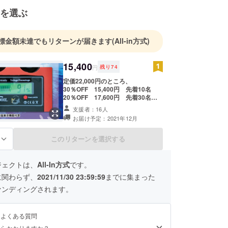
を選ぶ
標金額未達でもリターンが届きます
(All-in方式)
15,400
円
残り
74
定価22,000円のところ、
30％OFF 15,400円 先着10名
20％OFF 17,600円 先着30名
10％OFF 19,800円 先着50名 ※送
支援者：16人
料無料 ※1年保証
お届け予定：2021年12月
このリターンを選択する
る
ジェクトは、
All-In方式
です。
に関わらず、
2021/11/30 23:59:59
までに集まった
ァンディングされます。
るよくある質問
くらかかりますか？