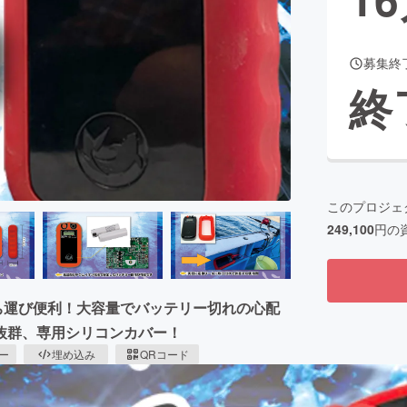
募集終
CAMPFIRE for Social Good
CAMPFIRE Creation
終
CAMPFIREふるさと納税
machi-ya
コミュニティ
このプロジェ
249,100
円の
ち運び便利！大容量でバッテリー切れの心配
抜群、専用シリコンカバー！
ピー
埋め込み
QRコード