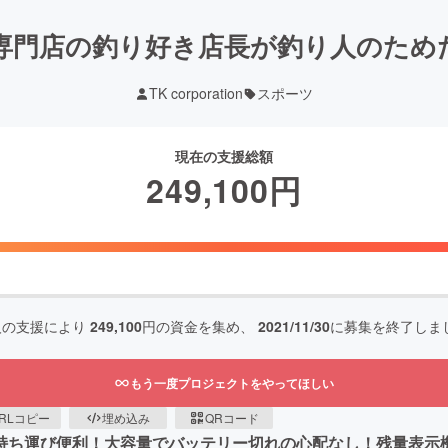
専門店の釣り好き店長が釣り人のため
TK corporation
スポーツ
現在の支援総額
249,100
円
人の支援により
249,100
円の資金を集め、
2021/11/30
に募集を終了しま
もう一度プロジェクトをやってほしい
RLコピー
埋め込み
QRコード
持ち運び便利！大容量でバッテリー切れの心配なし！残量表示