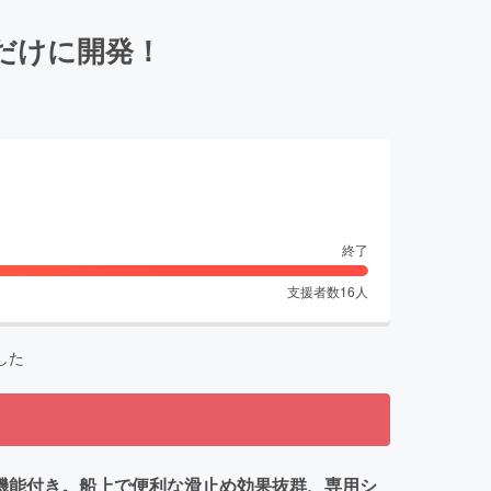
だけに開発！
終了
支援者数
16
人
した
機能付き。船上で便利な滑止め効果抜群、専用シ