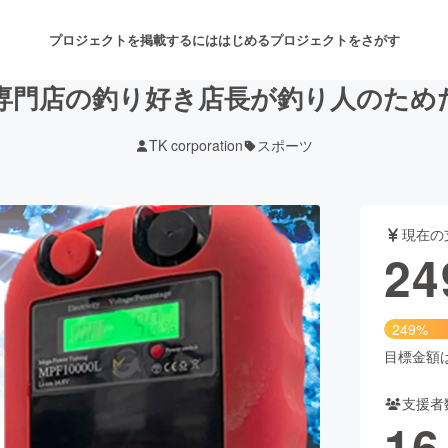
プロジェクトを掲載するには
はじめる
プロジェクトをさがす
専門店の釣り好き店長が釣り人のため
TK corporation
スポーツ
注目のリターン
注目の新着プロジェクト
募集終了が近いプロジェクト
も
現在の
音楽
舞台・パフォーマンス
24
ゲーム・サービス開発
フード・飲食店
249%
書籍・雑誌出版
アニメ・漫画
目標金額は1
支援者
チャレンジ
ビューティー・ヘルスケ
16