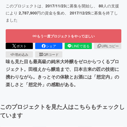
このプロジェクトは、
2017/11/23
に募集を開始し、
80
人の支援
により
2,787,900
円の資金を集め、
2017/12/25
に募集を終了し
ました
もう一度プロジェクトをやってほしい
ポスト
シェア
LINEで送る
URLコピー
埋め込み
QRコード
味も見た目も最高級の純米大吟醸をゼロからつくるプロ
ジェクト。田植えから醸造まで、日本古来の匠の技術に
携わりながら。きっとその体験とお酒には「想定内」の
楽しさと「想定外」の感動がある。
このプロジェクトを見た人はこちらもチェックし
ています