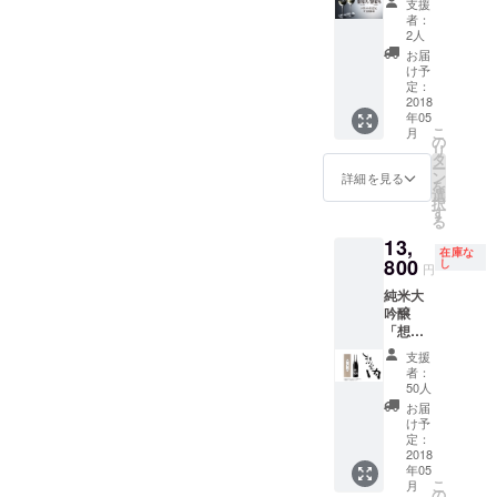
解散。
支援
リジナ
正規取
いただ
（昼
者：
ル桐
扱店認
き、酒
前集
2人
箱・紙
定プラ
造工程
合・夕
お届
袋をお
ン！】
を見学
方解散
け予
付けす
純米
するこ
定：
予定）
る予定
大吟醸
2018
とがで
※見学・
年05
です。
「想定
きま
ご飲食
こ
月
内」12
す。 見
の
費用は
リ
本、
学後、
タ
支援金
ー
「想定
蔵元と
ン
額に含
詳細を見る
を
外」6本
試飲を
選
まれま
択
450,000
楽しん
す
すが、
る
円
でいた
現地ま
13,
（税・
だけま
での交
在庫な
送料込
800
す！ ※
し
通費は
円
み・下
長野
ご負担
純米大
記費用
県、信
いただ
吟醸
込み）
濃浅野
きます
「想定
「想
駅集合
内」
定内」
解散。
支援
720ml 1
「想定
（昼
者：
本
外」刻
前集
50人
13,800
印、日
合・夕
お届
円
本酒用
方解散
け予
（税・
限定グ
定：
予定）
送料込
2018
ラス
※見学・
年05
み） オ
セット
ご飲食
こ
月
リジナ
（＋購
の
費用は