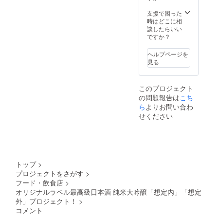
内」
支援で困った
「想定
時はどこに相
外」刻
談したらいい
印付き
ですか？
限定グ
ラス 各
1脚セッ
ヘルプページを
ト ・グ
見る
ラス追
加購入
権 （送
このプロジェクト
料・税
の問題報告は
こち
込み
ら
よりお問い合わ
8,000
円/1
せください
脚）
2018年
2月15日
まで追
加注文
をお受
トップ
>
けする
プロジェクトをさがす
>
予定で
フード・飲食店
>
す。
オリジナルラベル最高級日本酒 純米大吟醸「想定内」「想定
※グラス
外」プロジェクト！
>
デザイ
ンは変
コメント
更にな