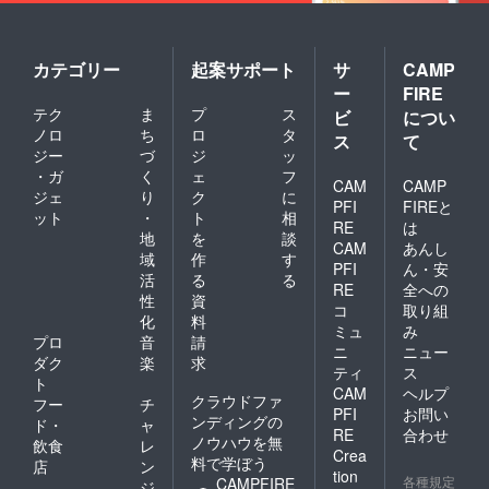
2019年
4月予定
※店舗
実体が
カテゴリー
起案サポート
サ
CAMP
ない、
ー
FIRE
反社会
テク
ま
プ
ス
ビ
につい
勢力に
ノロ
ち
ロ
タ
関係し
ス
て
ている
ジー
づ
ジ
ッ
こと等
・ガ
く
ェ
フ
CAM
CAMP
が発覚
ジェ
り
ク
に
した際
PFI
FIREと
ット
・
ト
相
は、正
RE
は
地
を
談
規取扱
CAM
あんし
店とし
域
作
す
PFI
ん・安
て認め
活
る
る
RE
全への
ない場
性
資
コ
取り組
合があ
化
料
りま
ミュ
み
プロ
音
請
す。
ニ
ニュー
ダク
楽
求
※想定
ティ
ス
内・想
ト
CAM
ヘルプ
定外は
クラウドファ
フー
チ
PFI
お問い
オリジ
ンディングの
ド・
ャ
ナル桐
RE
合わせ
ノウハウを無
飲食
レ
箱・紙
Crea
料で学ぼう
店
ン
袋付
tion
各種規定
CAMPFIRE
き。
ジ