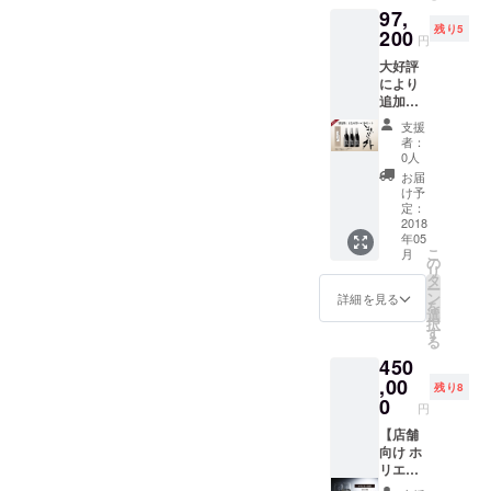
見学権
97,
１本
付きプ
残り5
80,000
200
レミア
円
円
セッ
大好評
（税・
ト！ 蔵
により
送料込
元とラ
追加数
み） ※
ンチを
量を確
お酒の
召し上
支援
保しま
発送は
がって
者：
した！
2018年
いただ
0人
たくさ
5月上旬
き、酒
お届
ん飲み
を予定
造工程
け予
たい方
してい
定：
を見学
へ、ま
2018
ます。
するこ
年05
とめ買
長野県
とがで
こ
月
いセッ
長野市
の
きま
リ
ト！ 純
大信州
タ
す。 見
ー
米大吟
酒造 豊
ン
学後、
詳細を見る
を
醸「想
野蔵で
選
蔵元と
択
定外」
の特別
す
試飲を
る
720ml 3
見学権
楽しん
450
本
付きプ
でいた
97,200
,00
レミア
だけま
残り8
円
セッ
0
す！ ※
円
（税・
ト！ 蔵
長野
送料込
【店舗
元とラ
県、信
み） 1
向け ホ
ンチを
濃浅野
本ず
リエモ
召し上
駅集合
つ、オ
ン公認
がって