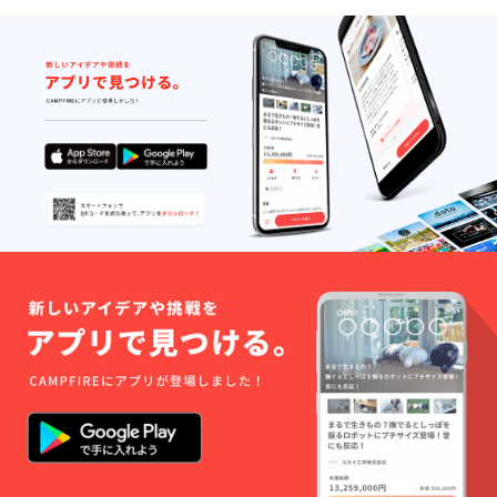
る可能
性があ
りま
す。 ・
「想定
内」
「想定
外」
Webサ
イトに
て店舗
名が
「ホリ
エモン
公認 想
定内・
想定外
が飲め
るお
店」と
して掲
載され
る権利
掲
載・認
定期間
は2018
年2月〜