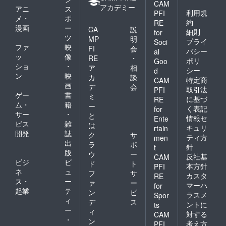
CAM
※お酒・
アカデミー
アニ
ス
利用規
PFI
グラス
メ・
ポ
約
の発送
RE
漫画
ー
CA
説
は2018
細則
for
ツ
年5月上
MP
明
プライ
Soci
旬ごろ
ファ
映
FI
会
バシー
al
を予定
ッ
像
RE
・
ポリ
Goo
してい
ショ
・
ア
相
シー
d
ます。
ン
映
カ
談
特定商
CAM
画
デ
会
取引法
PFI
ゲー
書
ミ
に基づ
RE
ム・
籍
ー
く表記
for
サー
・
と
情報セ
Ente
ビス
雑
は
キュリ
rtain
開発
誌
ク
サ
ティ方
men
出
ラ
ポ
針
t
版
ウ
ー
反社基
CAM
ビジ
ビ
ド
ト
本方針
PFI
ネ
ュ
フ
サ
カスタ
RE
ス・
ー
ァ
ー
マーハ
for
起業
テ
ン
ビ
ラスメ
Spor
ィ
デ
ス
ントに
ts
ー
ィ
対する
CAM
・
ン
考え方
PFI