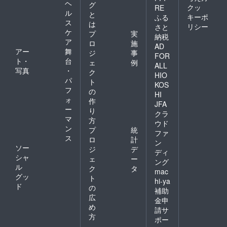
ヘ
グ
クッ
RE
ル
と
キーポ
ふる
ス
は
リシー
さと
ケ
プ
実
納税
ア
ロ
施
AD
アー
舞
ジ
事
FOR
ト・
台
ェ
例
ALL
写真
・
ク
HIO
パ
ト
KOS
フ
の
HI
ォ
作
JFA
ー
り
クラ
マ
方
ウド
ン
プ
統
ファ
ス
ロ
計
ン
ソー
ジ
デ
ディ
シャ
ェ
ー
ング
ル
ク
タ
mac
グッ
ト
hi-ya
ド
の
補助
広
金申
め
請サ
方
ポー