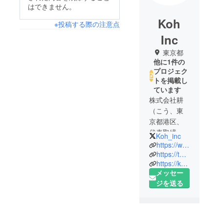
はできません。
Koh
※投稿する際の注意点
Inc
東京都
他に1件の
プロジェク
トを掲載し
ています
株式会社耕
（こう、東
京都港区、
代表取締役
Koh_inc
藤井耕
https://www.facebook.com/Koh.inc
太）。純米
https://twitter.com/Koh_inc
https://koh-inc.jp/shop/
大吟醸「想
メッセー
定内」「想
ジを送る
定外」をは
じめとした
オリジナル
酒類のプロ