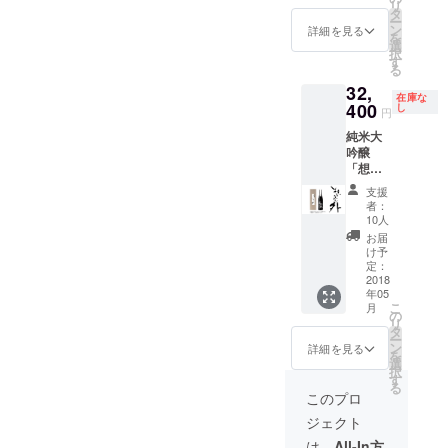
リ
ル桐
入権）
タ
支援金
ー
箱・紙
付き。
ン
額に含
詳細を見る
を
袋をお
『ホ
選
まれま
択
付けす
リエモ
す
すが、
る
る予定
ン公認
現地ま
32,
です。
「想定
での交
在庫な
400
内」
し
通費は
円
「想定
ご負担
純米大
外」が
いただ
吟醸
飲める
きます
「想定
お店』
外」
とし
支援
720ml 1
て、こ
者：
本
れから
10人
32,400
オープ
お届
円
ン予定
け予
（税・
定：
の想定
送料込
2018
内・想
年05
み） オ
定外オ
こ
月
リジナ
の
フィ
リ
ル桐
タ
シャル
ー
箱・紙
ン
HPに店
詳細を見る
を
袋をお
選
舗名を
択
付けす
す
記載・
る
る予定
紹介さ
このプロ
です。
れるプ
ジェクト
レミア
プラン
は、
All-In方