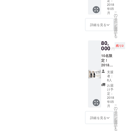
セット
袋をお
定：
純米大
2018
付けす
年05
吟醸
る予定
こ
月
「想定
です。
の
リ
内」
タ
ー
720ml 2
ン
詳細を見る
を
本「想
選
択
定外」
す
る
720ml
80,
１本
残り2
80,000
000
円
円
10名限
（税・
定！
送料込
2018年
み） ※
1月28日
お酒の
支援
酒蔵特
発送は
者：
別見学
2018年
8人
権付き
5月上旬
お届
限定
を予定
け予
セット
してい
定：
純米大
2018
ます。
年05
吟醸
長野県
こ
月
「想定
長野市
の
リ
内」
大信州
タ
ー
720ml 2
酒造 豊
ン
詳細を見る
を
本「想
野蔵で
選
択
定外」
の特別
す
る
720ml