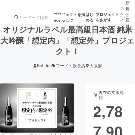
新
ロ
規
グ
会
プロジェクトを掲
はじ
プロジェクト
/
載するには
める
をさがす
イ
員
ン
登
オリジナルラベル最高級日本酒 純米
録
大吟醸「想定内」「想定外」プロジェ
クト！
人気のプロ
注目のリ
注目の新着プロ
募集終了が近いプ
もうすぐ公開
ジェクト
ターン
ジェクト
ロジェクト
されます
Koh Inc
フード・飲食店
大阪府
アート・写真
音楽
現在の支援総
テクノロジー・ガジェット
ゲーム・サ
額
2,78
映像・映画
書籍・雑誌
7,90
ビジネス・起業
チャレンジ