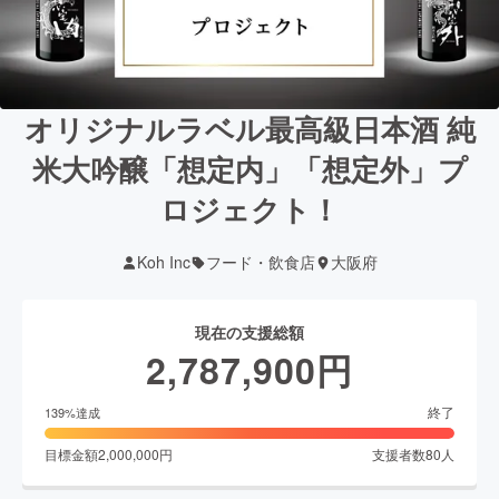
オリジナルラベル最高級日本酒 純
米大吟醸「想定内」「想定外」プ
ロジェクト！
Koh Inc
フード・飲食店
大阪府
現在の支援総額
2,787,900
円
終了
139
%達成
目標金額
2,000,000
円
支援者数
80
人