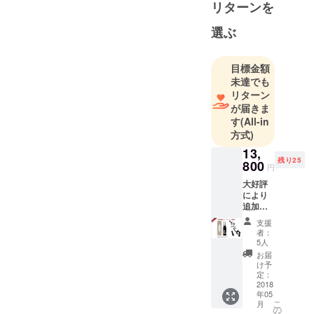
リターンを
デュース及
び販売、イ
選ぶ
ベント運営
などを行
目標金額
なっていま
未達でも
す。法人・
リターン
個人を問わ
が届きま
す
(All-in
ずオリジナ
方式)
ルラベルの
13,
お酒にご興
残り25
800
味がある方
円
はぜひご連
大好評
により
絡くださ
追加数
い。
量を確
支援
保しま
者：
した！
5人
純米大
お届
吟醸
け予
「想定
定：
内」
2018
年05
720ml 1
こ
月
本
の