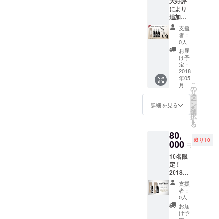
大好評
袋をお
により
付けす
追加数
る予定
量を確
です。
支援
保しま
者：
した！
0人
たくさ
お届
ん飲み
け予
たい方
定：
へ、ま
2018
年05
とめ買
こ
月
いセッ
の
リ
ト！ 純
タ
ー
米大吟
ン
詳細を見る
を
醸「想
選
択
定内」
す
る
720ml 3
80,
本
残り10
41,400
000
円
円
10名限
（税・
定！
送料込
2018年
み） 1
1月27日
本ず
支援
酒蔵特
つ、オ
者：
別見学
リジナ
0人
権付き
ル桐
お届
限定
箱・紙
け予