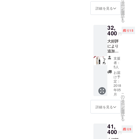
リ
13,800
タ
ー
円
ン
詳細を見る
を
（税・
選
択
送料込
す
る
み） オ
32,
リジナ
残り15
ル桐
400
円
箱・紙
大好評
袋をお
により
付けす
追加数
る予定
量を確
です。
支援
保しま
者：
した！
5人
純米大
お届
吟醸
け予
「想定
定：
外」
2018
年05
720ml 1
こ
月
本
の
リ
32,400
タ
ー
円
ン
詳細を見る
を
（税・
選
択
送料込
す
る
み） オ
41,
リジナ
残り5
ル桐
400
円
箱・紙