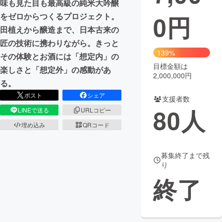
味も見た目も最高級の純米大吟醸
0
円
をゼロからつくるプロジェクト。
まちづくり・地域活性化
田植えから醸造まで、日本古来の
匠の技術に携わりながら。きっと
CAMPFIRE for Social Good
CAMPFIRE Creation
139%
その体験とお酒には「想定内」の
CAMPFIREふるさと納税
machi-ya
コミュニティ
目標金額は
楽しさと「想定外」の感動があ
2,000,000円
る。
ポスト
シェア
支援者数
80
人
LINEで送る
URLコピー
埋め込み
QRコード
募集終了まで残
り
終了