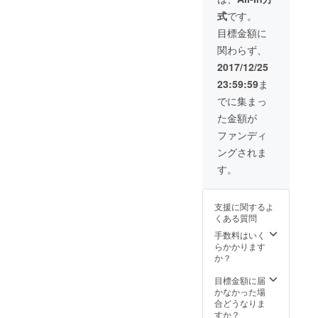
です！
式
です。
公認
された
目標金額に
店舗様
関わらず、
でも、
正規取
2017/12/25
扱店で
23:59:59
ま
あるこ
とをHP
でに集まっ
やSNS
た金額が
などで
も告知
ファンディ
してい
ングされま
ただけ
ます。
す。
↓セット
内容 ・
純米大
支援に関するよ
吟醸
くある質問
「想定
手数料はいく
内」
らかかります
720ml
か？
12本
「想定
目標金額に届
外」
かなかった場
720ml 6
合どうなりま
本 ・
すか？
「想定