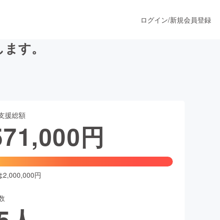
ログイン
/
新規会員登録
します。
うすぐ公開されます
支援総額
プロダクト
571,000
円
ファッション
スポーツ
,000,000円
数
ア
ソーシャルグッド
5
人