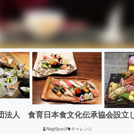
団法人 食育日本食文化伝承協会設立
NagiSyun3
チャレンジ