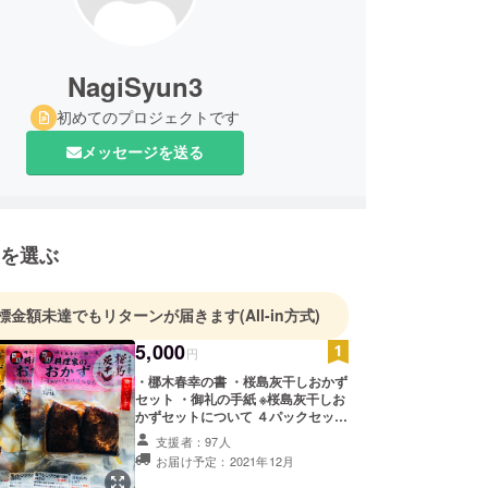
NagiSyun3
初めてのプロジェクトです
メッセージを送る
を選ぶ
標金額未達でもリターンが届きます
(All-in方式)
5,000
円
・梛木春幸の書 ・桜島灰干しおかず
セット ・御礼の手紙 ※桜島灰干しお
かずセットについて ４パックセッ
ト、椎茸（80g）、手羽先
支援者：97人
（40g）、魚２種（各50g）です。
お届け予定：2021年12月
魚の灰干は気候、漁の状況により魚
種が異なります。 保存は直射日光、