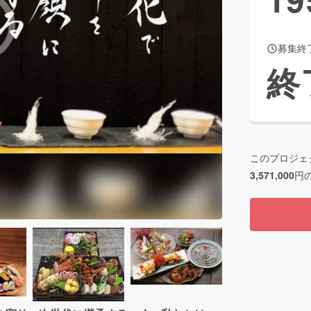
募集終
CAMPFIRE for Social Good
CAMPFIRE Creation
終
CAMPFIREふるさと納税
machi-ya
コミュニティ
このプロジェ
3,571,000
円