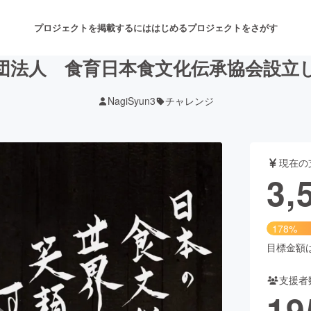
プロジェクトを掲載するには
はじめる
プロジェクトをさがす
団法人 食育日本食文化伝承協会設立
NagiSyun3
チャレンジ
注目のリターン
注目の新着プロジェクト
募集終了が近いプロジェクト
も
現在の
音楽
舞台・パフォーマンス
3,
ゲーム・サービス開発
フード・飲食店
178%
書籍・雑誌出版
アニメ・漫画
目標金額は2
支援者
チャレンジ
ビューティー・ヘルスケ
19