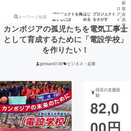
新
ロ
規
グ
会
プロジェクトを掲
はじ
プロジェクト
/
載するには
める
をさがす
イ
員
ン
登
カンボジアの孤児たちを電気工事士
録
として育成するために「電設学校」
を作りたい！
人気のプロ
注目のリ
注目の新着プロ
募集終了が近いプ
もうすぐ公開
ジェクト
ターン
ジェクト
ロジェクト
されます
gensan0130
ビジネス・起業
アート・写真
音楽
現在の支援総
テクノロジー・ガジェット
ゲーム・サ
額
82,0
映像・映画
書籍・雑誌
00
円
ビジネス・起業
チャレンジ