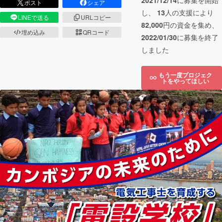
2021/12/14
に募集を開始
ポスト
シェア
し、
13
人の支援により
LINEで送る
URLコピー
82,000
円の資金を集め、
埋め込み
QRコード
2022/01/30
に募集を終了
しました
もう一度プロジェク
トをやってほしい