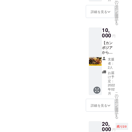
1グループが
向けの
https://
の
リ
リター
gen-
タ
50人位で共
ー
ンで
kobe.ji
ン
詳細を見る
同生活をし
を
す。 カ
mdo.co
選
択
ているが、
ンボジ
m/ ※購
す
る
アの子
入時の
極度の貧困
10,
どもた
備考欄
と飢餓で成
ちから1
000
に掲載
円
分程度
人までに死
するお
【カン
の熱い
名前を
んでしま
ボジア
お礼の
必ずご
う。何とか
からの
動画を
記入く
お礼の
メール
ださ
出来る事が
支援
ブレス
でお送
い。 ※
者：
無いか考え
レッ
りさせ
ニック
2人
ト】 カ
た答えが電
ていた
ネーム
お届
ンボジ
だきま
での参
け予
気工事技術
アから
す。
定：
加もで
者として育
ブレス
2022
きま
年02
レット
成すること
す。 ※
こ
月
にお礼
の
掲載期
でした。
リ
のメッ
タ
間は
ー
NPO法人を
セージ
ン
2022年
詳細を見る
を
をつけ
選
2月から
設立して、
択
てお届
す
1年間で
る
海外での友
けしま
す。
20,
す。 カ
人達の応援
残り20
ンボジ
000
円
もあってカ