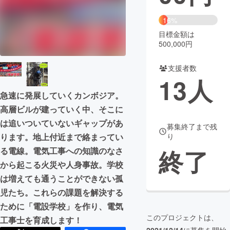
まちづくり・地域活性化
16%
目標金額は
500,000円
CAMPFIRE for Social Good
CAMPFIRE Creation
CAMPFIREふるさと納税
machi-ya
コミュニティ
支援者数
13
人
急速に発展していくカンボジア。
高層ビルが建っていく中、そこに
は追いついていないギャップがあ
募集終了まで残
り
ります。地上付近まで絡まってい
終了
る電線。電気工事への知識のなさ
から起こる火災や人身事故。学校
は増えても通うことができない孤
児たち。これらの課題を解決する
ために「電設学校」を作り、電気
このプロジェクトは、
工事士を育成します！