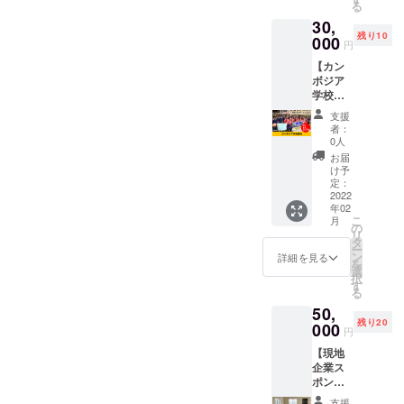
る
企業名
いろん
合等、
工事士DJへ
30,
とホー
な話を
掲載を
残り10
の応援と支
ムペー
000
してく
お断り
円
ジのリ
ださ
させて
援をお願い
【カン
ンクを
い！
いただ
します。
ボジア
掲載さ
http://in
く場合
学校案
せてい
fo-
があり
内】 カ
ただき
fm.sak
ます。
支援
ンボジ
ます。
ura.ne.j
お断り
者：
ア「電
あなた
p/blog/?
0人
させて
設学
の企業
p=7041
いただ
お届
校」を
名を源
7 ※収録
け予
いた場
案内し
電設有
定：
は火曜
合にお
ます。
2022
限会社
日にお
いても
年02
現地の
のHPで
こない
返金は
こ
月
学生た
PRでき
の
ます。
いたし
リ
ちと交
ます。
タ
日程は
かねま
ー
流がで
https://
ン
メール
詳細を見る
す。 ※
を
きま
gen-
選
にて調
企業名
択
す。 ※
kobe.ji
す
整いた
の掲載
る
現地ま
mdo.co
しま
期間は
50,
での交
m/ ※掲
す。
2022年
残り20
通費は
000
載内容
※FM千
2月から
円
別途ご
はメー
里まで
1年間で
【現地
負担い
ルにて
の交通
す。
企業ス
ただき
打合せ
費は別
ポン
ます。
させて
途ご負
サー】
※日程は
いただ
担いた
支援