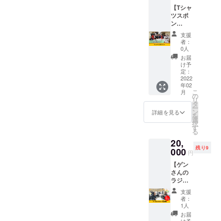
アから
ンボジアに
【Tシャ
発送に
ツスポ
なるた
事務所を作
ン
め、若
りましたが
サー】
干到着
支援
カンボ
2020年のコ
が遅れ
者：
ジア
る場合
0人
ロナウイル
「電設
があり
お届
スで活動で
学校」
ますの
け予
の企業
でご了
定：
きなくなり
スポン
2022
承くだ
ました。現
年02
サーに
さい。
こ
月
在日本国内
なれる
※送料込
の
リ
権利で
みのお
タ
でも電気工
ー
す。 カ
値段で
ン
詳細を見る
を
事士が不足
ンボジ
す。
選
択
ア「電
しており、
す
る
設学
世界的にも
20,
校」の
技術者不足
残り9
カンボ
000
円
ジアの
になってい
【ゲン
技実習
ます。ギネ
さんの
生のT
ラジオ
ス記録を
シャツ
出演
に企業
持っている
支援
権】 源
スポン
者：
電気工事士
電設有
サーと
1人
限会社
して企
として50年
お届
社員の
業名を