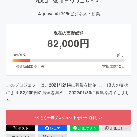
gensan0130
ビジネス・起業
現在の支援総額
82,000
円
終了
16
%達成
目標金額
500,000
円
支援者数
13
人
このプロジェクトは、
2021/12/14
に募集を開始し、
13
人の支援
により
82,000
円の資金を集め、
2022/01/30
に募集を終了しまし
た
もう一度プロジェクトをやってほしい
ポスト
シェア
LINEで送る
URLコピー