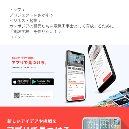
かねま
いた場
す。 ※
合にお
トップ
>
企業名
いても
プロジェクトをさがす
>
の掲載
返金は
ビジネス・起業
>
期間は
いたし
2022年
かねま
カンボジアの孤児たちを電気工事士として育成するために
2月から
す。 ※
「電設学校」を作りたい！
>
1年間で
企業名
コメント
す。
の掲載
期間は
2022年
2月から
1年間で
す。