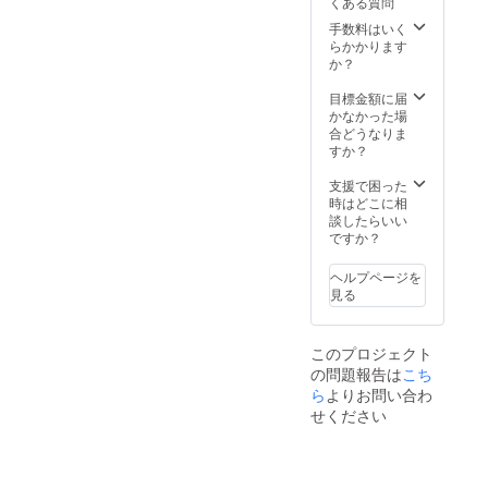
くある質問
にて打
きま
合せさ
す。 ※
手数料はいく
せてい
掲載内
らかかります
ただき
容は
か？
ます。
メール
※ネット
にて打
目標金額に届
ワーク
合せさ
かなかった場
販売や
せてい
合どうなりま
企業イ
ただき
すか？
メージ
ます。
が相違
※ネット
支援で困った
する場
ワーク
時はどこに相
合等、
販売や
談したらいい
掲載を
企業イ
ですか？
お断り
メージ
させて
が相違
ヘルプページを
いただ
する場
見る
く場合
合等、
があり
掲載を
ます。
お断り
このプロジェクト
お断り
させて
の問題報告は
こち
させて
いただ
いただ
く場合
ら
よりお問い合わ
いた場
があり
せください
合にお
ます。
いても
お断り
返金は
させて
いたし
いただ