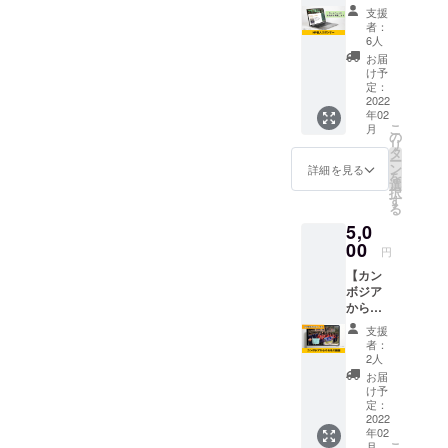
サー】
送りさ
い面が見え
支援
源電設
せてい
者：
ました。東
有限会
ただき
6人
南アジアで
社の個
ます。
お届
人スポ
け予
友達になっ
ンサー
定：
た人から日
になれ
2022
年02
る権利
本人孤児の
こ
月
です。
の
ことを知ら
リ
源電設
タ
ー
されまし
有限会
ン
詳細を見る
を
社のHP
選
た。3000万
択
に支援
す
人以上が日
る
者とし
5,0
本国籍が貰
てお名
前を掲
00
えず、まと
円
載させ
もな仕事に
【カン
ていた
ボジア
だきま
も就くこと
からの
す。 あ
が出来なく
お礼の
なたの
支援
て困ってい
動画】
お名前
者：
源電設
を源電
2人
る日本人孤
有限会
設有限
お届
児の兄妹と
社をた
会社の
け予
だただ
知り合いま
HPで
定：
応援し
2022
PRでき
した。
年02
たい人
ます。
こ
月