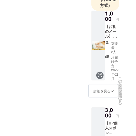
方式)
をしたの
で、他の人
1,0
00
の倍以上の
円
早さで現場
【お礼
のメー
の班長に
ル】 源
なって現場
電設有
支援
を任される
限会社
者：
をただ
ようになり
2人
ただ応
お届
ました。海
援した
け予
外の電気工
い人向
定：
けのリ
2022
事も手掛け
年02
ターン
こ
たお陰で、
月
です。
の
リ
源電設
28か国仕事
タ
ー
有限会
ン
詳細を見る
仲間が出来
を
社代表
選
択
ました。日
森廣 実
す
る
優（も
本から見る
3,0
りひろ
海外と海外
みゆ）
00
円
から見る日
から熱
【HP個
いお礼
本がとても
人スポ
のメー
良い面と悪
ン
ルをお