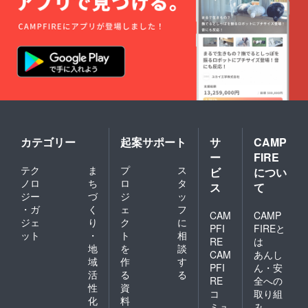
カテゴリー
起案サポート
サ
CAMP
ー
FIRE
テク
ま
プ
ス
ビ
につい
ノロ
ち
ロ
タ
ス
て
ジー
づ
ジ
ッ
・ガ
く
ェ
フ
CAM
CAMP
ジェ
り
ク
に
PFI
FIREと
ット
・
ト
相
RE
は
地
を
談
CAM
あんし
域
作
す
PFI
ん・安
活
る
る
RE
全への
性
資
コ
取り組
化
料
ミュ
み