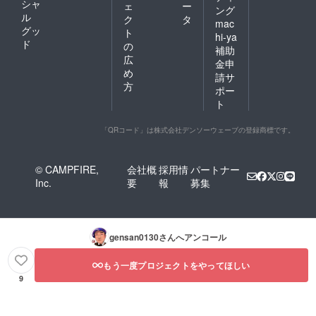
シャ
ェ
ー
ング
ル
ク
タ
mac
グッ
ト
hi-ya
ド
の
補助
広
金申
め
請サ
方
ポー
ト
「QRコード」は株式会社デンソーウェーブの登録商標です。
© CAMPFIRE,
会社概
採用情
パートナー
Inc.
要
報
募集
gensan0130
さんへアンコール
もう一度プロジェクトをやってほしい
9