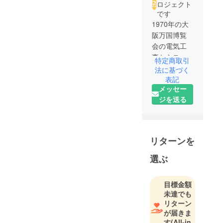
ロジェクト
です
1970年の大
阪万国博覧
会の電気工
事からス
特定商取引
タートしま
法に基づく
した。
表記
メッセー
戦後の高度
ジを送る
成長と、昭
和時代から
平成にかけ
てのバブル
リターンを
景気で多く
の電気工事
選ぶ
を経験しま
した。仕事
目標金額
を始めてか
未達でも
ら3年間は1
リターン
日も休まず
が届きま
に現場作業
す
(All-in