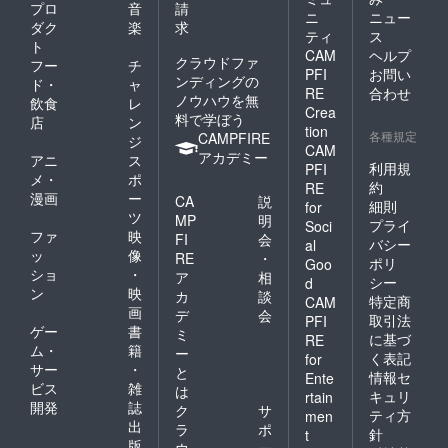
プロ
音
請
ニ
ニュー
ダク
楽
求
ティ
ス
ト
CAM
ヘルプ
クラウドファ
フー
チ
PFI
お問い
ンディングの
ド・
ャ
RE
合わせ
ノウハウを無
飲食
レ
Crea
料で学ぼう
店
ン
tion
各種規定
CAMPFIRE
ジ
CAM
アカデミー
アニ
ス
利用規
PFI
メ・
ポ
約
RE
漫画
ー
CA
説
細則
for
ツ
MP
明
プライ
Soci
ファ
映
FI
会
バシー
al
ッ
像
RE
・
ポリ
Goo
ショ
・
ア
相
シー
d
ン
映
カ
談
特定商
CAM
画
デ
会
取引法
PFI
ゲー
書
ミ
に基づ
RE
ム・
籍
ー
く表記
for
サー
・
と
情報セ
Ente
ビス
雑
は
キュリ
rtain
開発
誌
ク
サ
ティ方
men
出
ラ
ポ
針
t
版