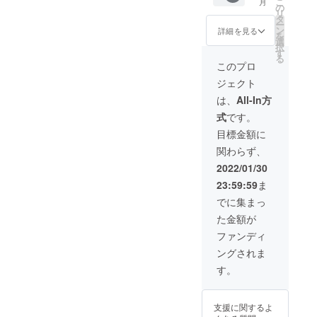
こ
月
なる予
サーに
Penh
の
掲載期
リ
定で
なれる
タ
間は
ー
す。 あ
権利で
ン
2022年
詳細を見る
を
なたの
す。 カ
選
2月から
択
企業名
ンボジ
す
1年間で
る
をカン
ア「電
す。
このプロ
ボジア
設学
ジェクト
「電設
校」の
学校」
ユニ
は、
All-In方
の校内
フォー
式
です。
でPRで
ムの背
きま
中に企
目標金額に
す。 掲
業スポ
関わらず、
載した
ンサー
企業様
として
2022/01/30
には校
企業名
23:59:59
ま
内に掲
を掲載
載され
させて
でに集まっ
ている
いただ
た金額が
様子を
きま
写真で
す。 あ
ファンディ
送付さ
なたの
ングされま
せてい
企業名
ただき
をカン
す。
ます。
ボジア
※掲載内
「電設
容は
学校」
支援に関するよ
メール
でPRで