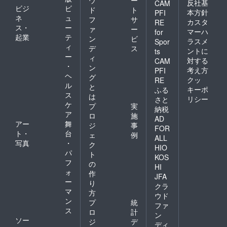
ウ
ー
反社基
CAM
ビジ
ビ
ド
ト
本方針
PFI
ネ
ュ
フ
サ
カスタ
RE
ス・
ー
ァ
ー
マーハ
for
起業
テ
ン
ビ
ラスメ
Spor
ィ
デ
ス
ントに
ts
ー
ィ
対する
CAM
・
ン
考え方
PFI
ヘ
グ
クッ
RE
ル
と
キーポ
ふる
ス
は
リシー
さと
ケ
プ
実
納税
ア
ロ
施
AD
アー
舞
ジ
事
FOR
ト・
台
ェ
例
ALL
写真
・
ク
HIO
パ
ト
KOS
フ
の
HI
ォ
作
JFA
ー
り
クラ
マ
方
ウド
ン
プ
統
ファ
ス
ロ
計
ン
ソー
ジ
デ
ディ