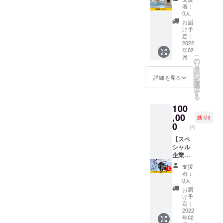
カンボ
メール
きま
だきま
者：
ジア
にてお
す。 ※
0人
す。 ー
「電設
打ち合
ネット
収録場
お届
学校」
わせさ
ワーク
け予
所住
の企業
せてい
定：
販売や
所ー 千
スポン
2022
ただき
企業イ
里
年02
サーに
ます。
メージ
ニュー
こ
月
なれる
※電設学
の
が相違
タウン
リ
権利で
校の住
タ
する場
FM放送
ー
す。 カ
所は以
ン
合等、
詳細を見る
株式会
を
ンボジ
下にな
選
掲載を
社 大阪
択
ア「電
りま
す
お断り
府豊中
る
設学
す。 ＃
させて
市新千
100
校」の
26
いただ
里東町
校内に
,00
streetK
く場合
1-4-2 千
残り3
企業ス
4B
0
があり
里ライ
円
ポン
Group2
ます。
フサイ
サーと
【スペ
Porm
お断り
エンス
して企
シャル
trong
させて
セン
業名を
企業ス
mon
いただ
タービ
掲載さ
ポン
Sangka
いた場
ル
支援
せてい
サー】
t Ou
合にお
者：
ただき
カンボ
Baek
いても
0人
ます。
ジア
K'am
返金は
お届
※大きさ
「電設
Khan
いたし
け予
は３０
学校」
Saenso
定：
かねま
㎝四方
の企業
2022
kh
す。
年02
ほどに
スポン
Phnom
※HPの