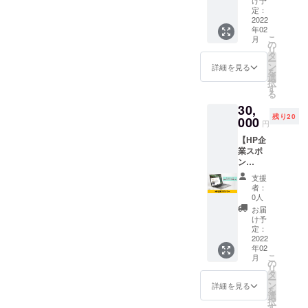
け予
前の電気工
「現役
掲載さ
定：
事から現代
電気工
2022
せてい
年02
事士歴
ただき
の電気工事
こ
月
ギネス
ます。
の
リ
まで知って
記録保
あなた
タ
ー
持者」
いるので、
の企業
ン
詳細を見る
を
のゲン
名をカ
選
そのノウハ
択
さんが
ンボジ
す
る
ウを教えて
ラジオ
ア「電
30,
DJをし
設学
ほしいとの
残り20
ている
000
校」で
円
リクエスト
FM千里
PRでき
【HP企
が来ている
「ゲン
ます。
業スポ
さんの
※掲載内
ので、寺子
ン
フライ
容は
屋塾とFM放
サー】
デー」
メール
支援
源電設
に出演
送のDJとし
にて打
者：
有限会
（収
合せさ
0人
て金曜日の
社の企
録）で
せてい
お届
20時から21
業スポ
きま
ただき
け予
ンサー
す。 毎
定：
ます。
時迄の放送
になれ
2022
週金曜
※ネット
で情報を提
年02
る権利
日20:00
ワーク
こ
月
です。
供していま
～21:00
の
販売や
リ
HPに企
放送の
タ
企業イ
す。ギネス
ー
業スポ
番組内
ン
メージ
詳細を見る
を
記録を持っ
ンサー
でゲン
選
が相違
択
として
さんと
す
た現役電気
する場