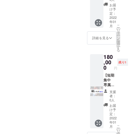
プ・ジ
インス
国のス
てご連
お届
ブ・
ポン
キー場
絡いた
け予
ハーフ
サー権
または
しま
定：
パイ
利 ロゴ
オフト
2022
す。ま
年01
プ・グ
掲載/ス
レーニ
た内容
こ
月
ラト
ポン
ング施
によっ
の
リ
リ・フ
サー
設での
ては諸
タ
ー
リーラ
コール/
レッス
事情の
ン
詳細を見る
を
イド 最
外部リ
ン及び
ため、
選
択
大人
ンク ・
セッ
お受け
す
る
数：〜3
2021-
ション
できな
180
名 ※
22シー
イベン
い場合
レッス
ズンに
トに1日
,00
がござ
残り1
ンは〜
配信す
ゲスト
いま
0
円
４Hとな
る全動
として
す。詳
りま
画の
行きま
【短期
細につ
す。 ※
オープ
す。
集中
いては
上記に
ニング
レッス
専属
DMにて
加えて
で御社
ンをす
コーチ
ご連絡
支援
別途、
のロゴ
ること
ング
くださ
者：
現地ま
掲載し
も可能
（限定1
いま
0人
での交
ます ・
です。
名）】
せ。
お届
通費・
2021-
対応可
ご指定
け予
宿泊・
22シー
能：
いただ
定：
リフト
ズンに
ジャン
く国内
2022
年01
パス等
配信す
プ・ジ
外のス
こ
月
の経費
る全動
ブ・
キー場
の
リ
は実費
画の
ハーフ
にて、
タ