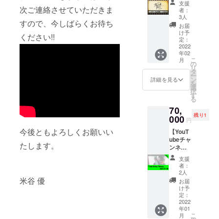
ましょ
支援
【感謝
次ご連絡させていただきま
う！
者：
のビデ
レッス
3人
すので、今しばらくお待ち
オレ
ンでは
お届
ター】
ないの
け予
ください!!
純粋に
でご注
定：
米谷優
2022
意くだ
年02
を応援
さい。
こ
月
してい
＊日
の
リ
ただく
程 12
タ
ー
プラン
月4日、
ン
詳細を見る
を
です。
5日、1
選
択
感謝の
月8日、
す
る
ビデオ
9日のい
70,
メッ
ずれか
残り1
セージ
000
で開催
円
を撮影
予定。
今後ともよろしくお願いい
【YouT
してお
降雪状
ubeチャ
送りし
況をみ
たします。
ンネル
ます。
て、日
2021-
にちが
支援
22シー
近づい
者：
ズン
てきた
2人
「Total
米谷 優
ら決定
お届
Skiing
いたし
け予
Fitness
定：
ます。
」スポ
2022
また状
年01
ン
況に
こ
月
サー】