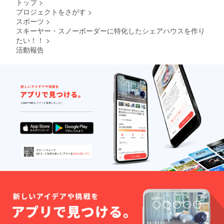
トップ
>
ざいま
様の費
別途、
プロジェクトをさがす
>
す。恐
用は各
航空券
スポーツ
>
れ入り
自ご負
を含む
ます
担をお
交通
スキーヤー・スノーボーダーに特化したシェアハウスを作り
が、事
願いし
費・宿
たい！！
>
前にご
ます。
泊・食
活動報告
連絡を
※ その
費等の
お願い
他詳細
経費は
いたし
や必要
実費で
ます。
情報は
お支払
DMにて
いいた
ご連絡
だきま
くださ
す。 ※
い。
場所や
期間に
よって
追加で
費用請
求をす
る可能
性ござ
いま
す。 ※
支援者
様の費
用は各
自ご負
担をお