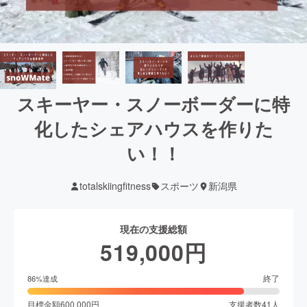
スキーヤー・スノーボーダーに特
化したシェアハウスを作りた
い！！
totalskiingfitness
スポーツ
新潟県
現在の支援総額
519,000
円
終了
86
%達成
目標金額
600,000
円
支援者数
41
人