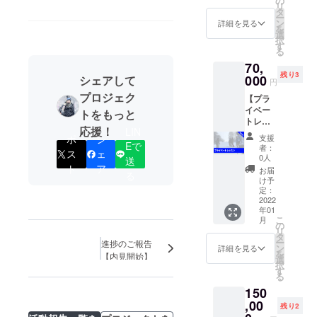
の
よって
リ
ウィン
タ
は別途
ー
ター
ン
開催日
詳細を見る
を
シーズ
選
を設け
択
ンで100
す
る場合
る
万回再
があり
70,
生され
ます。
残り3
る
000
シェアして
＊場
円
YouTub
所 新
プロジェク
【プラ
eチャン
潟県内
イベー
ネル
トをもっと
もしく
トレッ
「Total
は群馬
応援！
LIN
スン】
Skiing
県内ス
支援
ポ
シ
プライ
Fitness
Eで
キー場
者：
ス
ェ
ベート
」のス
0人
にて実
送
レッス
ポン
ト
ア
施予定
お届
る
ンを実
サー権
け予
＊人
施しま
利 ロゴ
定：
数 30
す。 1
2022
または
名 ＊予
年01
レッス
社名の
定して
こ
月
ンの最
掲載 ・
の
いる
リ
大対応
2021-
タ
セッ
ー
進捗のご報告
人数は
22シー
ン
詳細を見る
ション
を
【内見開始】
～3名と
ズンに
選
内容
択
させて
配信す
す
フリー
る
いただ
る全動
ラン ＆
150
きま
画の
パーク
す。 日
,00
オープ
セッ
残り2
程：DM
ニング