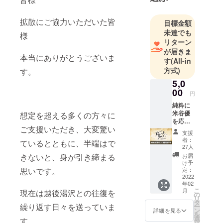
拡散にご協力いただいた皆
目標金額
未達でも
様
リターン
が届きま
本当にありがとうございま
す
(All-in
方式)
す。
5,0
00
円
純粋に
米谷優
想定を超える多くの方々に
を応
ご支援いただき、大変驚い
援！
支援
【感謝
者：
ているとともに、半端はで
のお手
27人
紙】 純
きないと、身が引き締まる
お届
粋に米
け予
谷優を
思いです。
定：
応援し
2022
年02
ていた
こ
月
現在は越後湯沢との往復を
だくプ
の
リ
ランで
タ
繰り返す日々を送っていま
ー
す。 感
ン
詳細を見る
を
謝のお
選
す。
択