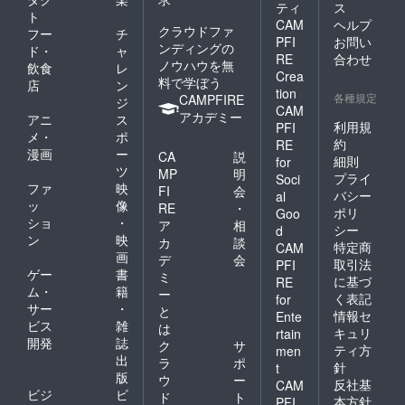
ティ
ス
ト
CAM
ヘルプ
クラウドファ
フー
チ
PFI
お問い
ンディングの
ド・
ャ
RE
合わせ
ノウハウを無
飲食
レ
Crea
料で学ぼう
店
ン
tion
各種規定
CAMPFIRE
ジ
CAM
アカデミー
アニ
ス
利用規
PFI
メ・
ポ
約
RE
漫画
ー
CA
説
細則
for
ツ
MP
明
プライ
Soci
ファ
映
FI
会
バシー
al
ッ
像
RE
・
ポリ
Goo
ショ
・
ア
相
シー
d
ン
映
カ
談
特定商
CAM
画
デ
会
取引法
PFI
ゲー
書
ミ
に基づ
RE
ム・
籍
ー
く表記
for
サー
・
と
情報セ
Ente
ビス
雑
は
キュリ
rtain
開発
誌
ク
サ
ティ方
men
出
ラ
ポ
針
t
版
ウ
ー
反社基
CAM
ビジ
ビ
ド
ト
本方針
PFI