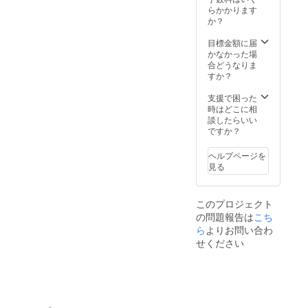
KPR8R
ンの場
応（海
らかかります
o0gGg
合は人
外遠征
か？
※ 必要
数が多
の場
情報 掲
いと一
合） ※
目標金額に届
載する
人当た
コーチ
かなかった場
ロゴな
りに割
ング期
合どうなりま
どの必
く時間
間を含
すか？
要情報
は少な
めた活
は追っ
くなり
動プラ
支援で困った
てご連
ますの
ンにつ
時はどこに相
絡いた
でご注
いて
談したらいい
しま
意くだ
は、選
ですか？
す。詳
さい。
手（未
細につ
※ 上記
成年の
ヘルプページを
いては
に加え
場合は
見る
DMにて
て別
保護
ご連絡
途、現
者）か
くださ
地まで
ら目標
このプロジェクト
いま
の交通
を聞い
の問題報告は
こち
せ。 ま
費・宿
た上で
た内容
泊等の
相談
ら
よりお問い合わ
によっ
経費は
し、決
せください
ては、
実費で
めさせ
諸事情
お支払
ていた
でお受
いいた
だきま
けでき
だきま
す。 ※
ない場
す。 ※
上記に
合がご
支援者
加えて