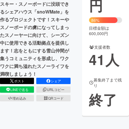
円
スキー・スノーボードに没頭でき
まちづくり・地域活性化
るシェアハウス「snoWMate」を
作るプロジェクトです！スキーや
86%
スノーボードの虜になってしまっ
目標金額は
CAMPFIRE for Social Good
CAMPFIRE Creation
600,000円
たスノーヤーに向けて、シーズン
CAMPFIREふるさと納税
machi-ya
コミュニティ
中に使用できる活動拠点を提供し
支援者数
ます！志をともにする雪山仲間が
41
人
集うコミュニティを形成し、ワク
ワクに満ち溢れたスノーライフを
満喫しましょう！
募集終了まで残
ポスト
シェア
り
LINEで送る
URLコピー
終了
埋め込み
QRコード