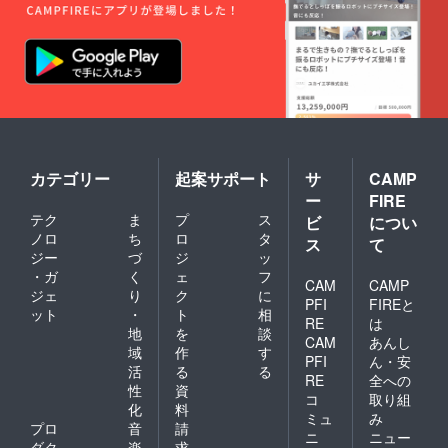
願いし
ます。
※ その
他詳細
や必要
情報は
DMにて
ご連絡
くださ
いま
せ。
カテゴリー
起案サポート
サ
CAMP
ー
FIRE
テク
ま
プ
ス
ビ
につい
ノロ
ち
ロ
タ
ス
て
ジー
づ
ジ
ッ
・ガ
く
ェ
フ
CAM
CAMP
ジェ
り
ク
に
PFI
FIREと
ット
・
ト
相
RE
は
地
を
談
CAM
あんし
域
作
す
PFI
ん・安
活
る
る
RE
全への
性
資
コ
取り組
化
料
ミュ
み
プロ
音
請
ニ
ニュー
ダク
楽
求