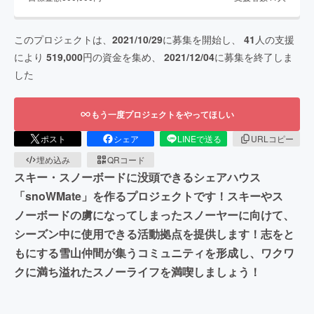
このプロジェクトは、
2021/10/29
に募集を開始し、
41
人の支援
により
519,000
円の資金を集め、
2021/12/04
に募集を終了しま
した
もう一度プロジェクトをやってほしい
ポスト
シェア
LINEで送る
URLコピー
埋め込み
QRコード
スキー・スノーボードに没頭できるシェアハウス
「snoWMate」を作るプロジェクトです！スキーやス
ノーボードの虜になってしまったスノーヤーに向けて、
シーズン中に使用できる活動拠点を提供します！志をと
もにする雪山仲間が集うコミュニティを形成し、ワクワ
クに満ち溢れたスノーライフを満喫しましょう！