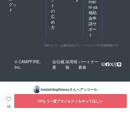
mac
グッ
ト
hi-ya
ド
の
補助
広
金申
め
請サ
方
ポー
ト
「QRコード」は株式会社デンソーウェーブの登録商標です。
© CAMPFIRE,
会社概
採用情
パートナー
Inc.
要
報
募集
totalskiingfitness
さんへアンコール
もう一度プロジェクトをやってほしい
12