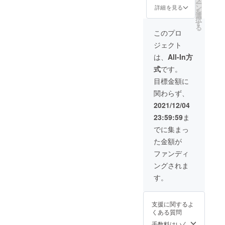
ー
でお支
オープ
パイ
短期集
ン
詳細を見る
を
払いい
ニング
プ・グ
中の
選
択
ただき
でスポ
ラト
コーチ
す
る
ます。
ンサー
リ・フ
ングや
このプロ
※ 支援
コール
リーラ
大会サ
ジェクト
者様の
を行い
イド 日
ポート
費用は
ます ・
程：1月
を行い
は、
All-In方
各自ご
動画説
以降で
ます。
式
です。
負担を
明欄に
調整さ
・現地
お願い
御社へ
せてい
での
目標金額に
しま
の外部
ただき
コーチ
関わらず、
す。 ※
リンク
ます。
ング、
その他
を埋め
場所：
撮影 ・
2021/12/04
詳細や
込みま
全国ど
移動サ
23:59:59
ま
必要情
す
こでも
ポート
報はDM
YouTub
OK 開
・ライ
でに集まっ
にてご
eチャン
催場所
ダーズ
た金額が
連絡く
ネル：
はご希
ミー
ださ
Total
望を聞
ティン
ファンディ
い。
Skiing
いたう
グへの
ングされま
Fitness
えで調
参加
https://
整の上
（大会
す。
www.yo
決定し
参加希
utube.c
ます。
望の場
om/cha
人数制
合） ・
支援に関するよ
nnel/UC
限：な
遠征期
くある質問
6ph6Vu
し ※
間中の
I76aod
レッス
英語対
手数料はいく