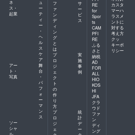
ネ
ュ
フ
サ
カスタ
RE
ス・
ー
ァ
ー
マーハ
for
起業
テ
ン
ビ
ラスメ
Spor
ィ
デ
ス
ントに
ts
ー
ィ
対する
CAM
・
ン
考え方
PFI
ヘ
グ
クッ
RE
ル
と
キーポ
ふる
ス
は
リシー
さと
ケ
プ
実
納税
ア
ロ
施
AD
アー
舞
ジ
事
FOR
ト・
台
ェ
例
ALL
写真
・
ク
HIO
パ
ト
KOS
フ
の
HI
ォ
作
JFA
ー
り
クラ
マ
方
ウド
ン
プ
統
ファ
ス
ロ
計
ン
ソー
ジ
デ
ディ
シャ
ェ
ー
ング
ル
ク
タ