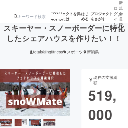
新
ロ
規
グ
会
プロジェクトを掲
はじ
プロジェクト
/
載するには
める
をさがす
イ
員
ン
登
スキーヤー・スノーボーダーに特化
録
したシェアハウスを作りたい！！
人気のプロ
注目のリ
注目の新着プロ
募集終了が近いプ
もうすぐ公開
totalskiingfitness
スポーツ
新潟県
ジェクト
ターン
ジェクト
ロジェクト
されます
アート・写真
音楽
現在の支援総
額
519,
テクノロジー・ガジェット
ゲーム・サ
000
映像・映画
書籍・雑誌
ビジネス・起業
チャレンジ