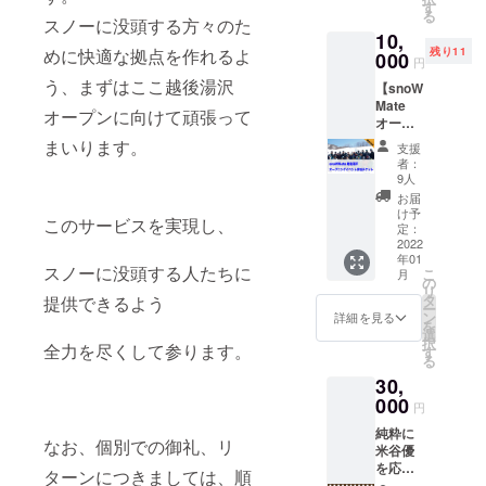
手紙を
す
る
お送り
スノーに没頭する方々のた
10,
しま
めに快適な拠点を作れるよ
残り11
す。気
000
円
持ちを
う、まずはここ越後湯沢
【snoW
込めて
Mate
書きま
オープンに向けて頑張って
オープ
すが、
ニング
元々字
まいります。
支援
イベン
がとて
者：
トの参
も汚い
9人
加チ
のでご
お届
ケッ
承知お
け予
このサービスを実現し、
ト】 ス
きくだ
定：
キー場
2022
さい。
年01
で一緒
スノーに没頭する人たちに
こ
月
に滑っ
の
リ
て楽し
タ
提供できるよう
ー
むセッ
ン
詳細を見る
を
ション
選
択
全力を尽くして参ります。
イベン
す
る
トへの
30,
参加が
できま
000
円
す。皆
純粋に
んなで
なお、個別での御礼、リ
米谷優
ワイワ
を応
イ滑り
ターンにつきましては、順
援！！