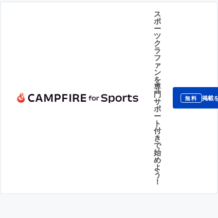
ス
ポ
ー
ツ
ク
ラ
フ
ァ
ン
を
専
門
掲載
無料
サ
ポ
ー
ト
付
き
で
始
め
よ
う
！