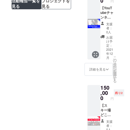
0
ション
活動報告一覧を
プロジェクトを
円
等で調
で御社
（アド
見る
見る
整の
【YouT
のロゴ
バイス
上、1月
ubeチャ
または
付） ＊
以降で
ンネル
社名を
参加レ
調整さ
2021-
掲載し
ベル
支援
せてい
22シー
ます。
スキー
者：
ただき
ズン
YouTub
0人
場を上
ます。
「Total
eチャン
から下
お届
場所：
Skiing
ネル：
け予
までコ
スキー
Fitness
Total
定：
ント
場、も
」メイ
2021
Skiing
ロール
年12
しくは
ンスポ
Fitness
しなが
こ
月
オフト
ン
https://
の
ら降り
リ
レーニ
サー】
www.yo
タ
てこら
ー
ング施
ウィン
utube.c
ン
詳細を見る
れるこ
を
設。開
ター
om/cha
選
と ＊支
択
催場所
シーズ
nnel/UC
す
援者の
る
はご希
ンで100
6ph6Vu
交通
150
望を聞
万回再
I76aod
費・滞
いたう
生され
,00
KPR8R
在費・
残り2
えで調
る
o0gGg
0
リフト
円
整の上
YouTub
※ 必要
パスに
決定し
eチャン
【ス
情報 掲
つい
ます。
ネル
キー場
載する
て 自
対応可
「Total
どこで
ロゴな
己負担
能ジャ
Skiing
も行き
どの必
支援
ンル：
Fitness
ます
要情報
者：
ジャン
」のメ
券】 全
は追っ
0人