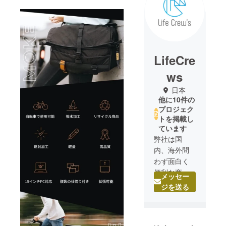
LifeCre
ws
日本
他に10件の
プロジェク
トを掲載し
ています
弊社は国
内、海外問
わず面白く
便利な商品
メッセー
の代理店、
ジを送る
卸売を行っ
ておりま
す。