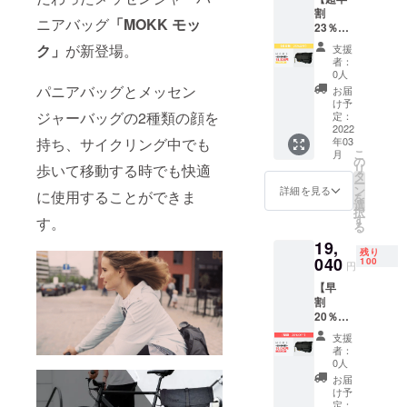
割
F ※リ
ニアバッグ
「MOKK モッ
23％OF
ターン
F】100
価格は
ク」
が新登場。
支援
名限定
税込・
者：
【MOK
送料無
0人
K モッ
料にな
パニアバッグとメッセン
お届
ク】1個
りま
け予
・
ジャーバッグの2種類の顔を
す。 ※
定：
MOKK
2022
デザイ
年03
持ち、サイクリング中でも
×1点
ン・仕
こ
月
［一般
様は変
の
リ
歩いて移動する時でも快適
販売予
更にな
タ
ー
定価格
る可能
ン
詳細を見る
に使用することができま
を
23,800
性もご
選
択
円］ ※
ざいま
す
す。
る
一般販
す。ご
19,
売予定
了承く
残り
価格か
040
ださ
100
円
ら
い。 ※
【早
23％OF
ご注文
割
F ※リ
状況、
20％OF
ターン
使用部
F】100
価格は
材の供
支援
名限定
税込・
給状
者：
【MOK
送料無
況、製
0人
K モッ
料にな
造工程
お届
ク】1個
りま
上の都
け予
"・
す。 ※
定：
合等に