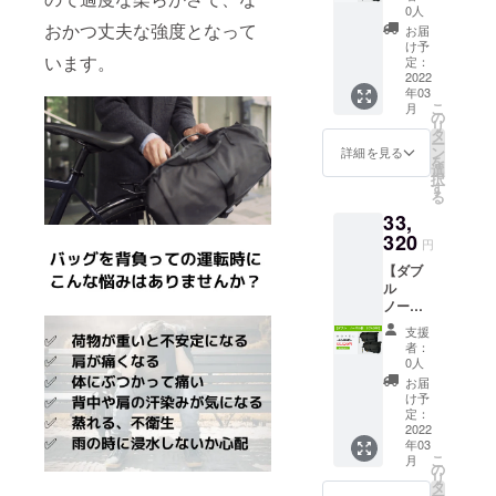
限定
税込・
況、製
0人
期が遅
【MOK
送料無
おかつ丈夫な強度となって
造工程
れる場
お届
K モッ
料にな
上の都
け予
合があ
ク】2個
います。
りま
定：
合等に
りま
"・
2022
す。 ※
より出
す。"
年03
MOKK
デザイ
荷時期
こ
月
×2点
ン・仕
の
が遅れ
リ
［一般
様は変
タ
る場合
ー
販売予
更にな
ン
があり
詳細を見る
を
定価格
る可能
選
ます。
択
47,600
性もご
す
※海外輸
る
円］ ※
ざいま
送中の
33,
一般販
す。ご
トラブ
売予定
320
了承く
ルや通
円
価格か
ださ
関時の
【ダブ
ら
い。 ※
イレ
ル
35％OF
ご注文
ギュ
ノーマ
F ※リ
状況、
ラー等
ル割
ターン
使用部
で、お
支援
30％OF
価格は
材の供
届け時
者：
F】
税込・
給状
0人
期が遅
【MOK
送料無
況、製
れる場
お届
K モッ
料にな
造工程
け予
合があ
ク】2個
りま
定：
上の都
りま
・
2022
す。 ※
合等に
す。"
年03
MOKK
デザイ
より出
こ
月
×2点
ン・仕
の
荷時期
リ
［一般
様は変
タ
が遅れ
ー