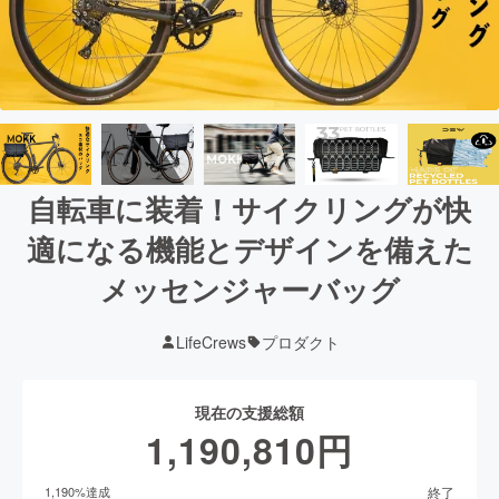
自転車に装着！サイクリングが快
適になる機能とデザインを備えた
メッセンジャーバッグ
LifeCrews
プロダクト
現在の支援総額
1,190,810
円
終了
1,190
%達成