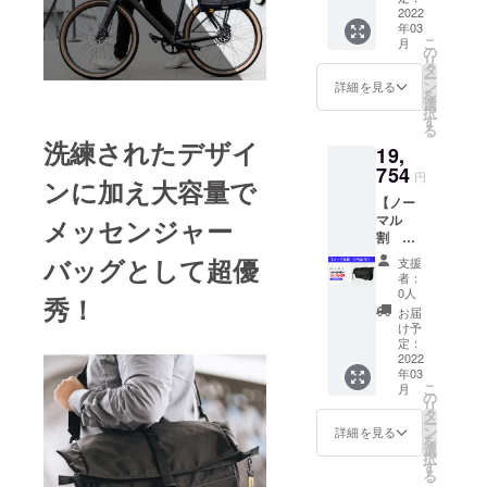
MOKK
2022
デザイ
より出
年03
×1点
ン・仕
荷時期
こ
月
［一般
様は変
の
が遅れ
リ
販売予
更にな
タ
る場合
ー
定価格
る可能
ン
があり
詳細を見る
を
23,800
性もご
選
ます。
択
円］ ※
ざいま
す
※海外輸
る
一般販
す。ご
送中の
洗練されたデザイ
19,
売予定
了承く
トラブ
価格か
754
ださ
ルや通
円
ンに加え大容量で
ら
い。 ※
関時の
【ノー
20％OF
ご注文
イレ
マル
F ※リ
メッセンジャー
状況、
ギュ
割
ターン
使用部
ラー等
17％OF
価格は
材の供
で、お
バッグとして超優
支援
F】
税込・
給状
届け時
者：
【MOK
送料無
況、製
0人
期が遅
秀！
K モッ
料にな
造工程
れる場
お届
ク】1個
りま
上の都
け予
合があ
"・
す。 ※
定：
合等に
りま
MOKK
2022
デザイ
より出
す。"
年03
×1点
ン・仕
荷時期
こ
月
［一般
様は変
の
が遅れ
リ
販売予
更にな
タ
る場合
ー
定価格
る可能
ン
があり
詳細を見る
を
23,800
性もご
選
ます。
択
円］ ※
ざいま
す
※海外輸
る
一般販
す。ご
送中の