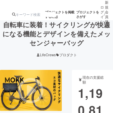
新
ロ
規
グ
会
プロジェクトを掲載
プロジェクトを
/
するには
さがす
イ
員
ン
登
自転車に装着！サイクリングが快適
録
になる機能とデザインを備えたメッ
センジャーバッグ
人気のプロ
注目のリ
注目の新着プロ
募集終了が近いプ
もうすぐ公開
ジェクト
ターン
ジェクト
ロジェクト
されます
LifeCrews
プロダクト
アート・写真
音楽
現在の支援総
テクノロジー・ガジェット
ゲーム・サ
額
1,19
映像・映画
書籍・雑誌
0,81
ビジネス・起業
チャレンジ