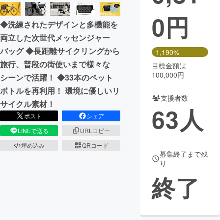
0
円
まちづくり・地域活性化
◆洗練されたデザインと多機能を
両立した次世代メッセンジャー
CAMPFIRE for Social Good
CAMPFIRE Creation
バッグ ◆長距離サイクリングから
1,190%
CAMPFIREふるさと納税
machi-ya
コミュニティ
旅行、普段の街使いまで様々な
目標金額は
100,000円
シーンで活躍！ ◆33本のペット
ボトルを再利用！ 環境に優しいリ
支援者数
サイクル素材！
63
人
ポスト
シェア
LINEで送る
URLコピー
埋め込み
QRコード
募集終了まで残
り
終了