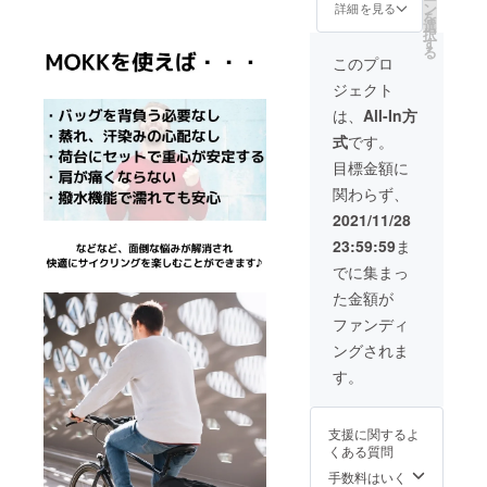
販売予
更にな
ン
る場合
詳細を見る
を
定価格
る可能
選
があり
択
47,600
性もご
す
ます。
る
円］ ※
ざいま
※海外輸
このプロ
一般販
す。ご
送中の
ジェクト
売予定
了承く
トラブ
価格か
ださ
ルや通
は、
All-In方
ら
い。 ※
関時の
式
です。
30％OF
ご注文
イレ
F ※リ
状況、
ギュ
目標金額に
ターン
使用部
ラー等
関わらず、
価格は
材の供
で、お
税込・
給状
届け時
2021/11/28
送料無
況、製
期が遅
23:59:59
ま
料にな
造工程
れる場
りま
上の都
合があ
でに集まっ
す。 ※
合等に
りま
た金額が
デザイ
より出
す。
ン・仕
荷時期
ファンディ
様は変
が遅れ
ングされま
更にな
る場合
る可能
があり
す。
性もご
ます。
ざいま
※海外輸
す。ご
送中の
支援に関するよ
了承く
トラブ
くある質問
ださ
ルや通
い。 ※
関時の
手数料はいく