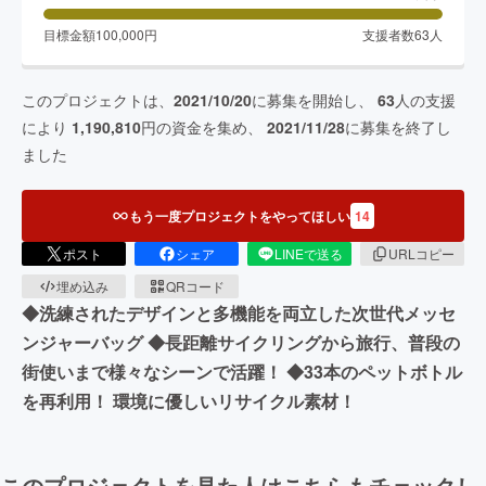
目標金額
100,000
円
支援者数
63
人
このプロジェクトは、
2021/10/20
に募集を開始し、
63
人の支援
により
1,190,810
円の資金を集め、
2021/11/28
に募集を終了し
ました
もう一度プロジェクトをやってほしい
14
ポスト
シェア
LINEで送る
URLコピー
埋め込み
QRコード
◆洗練されたデザインと多機能を両立した次世代メッセ
ンジャーバッグ ◆長距離サイクリングから旅行、普段の
街使いまで様々なシーンで活躍！ ◆33本のペットボトル
を再利用！ 環境に優しいリサイクル素材！
このプロジェクトを見た人はこちらもチェックし