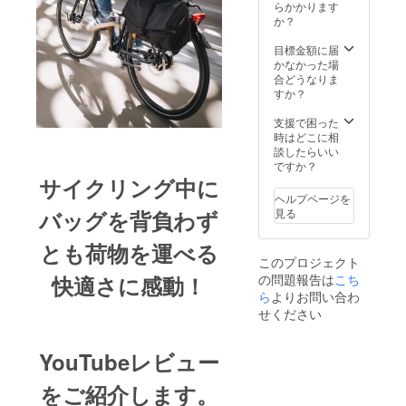
ご注文
イレ
らかかります
状況、
ギュ
か？
使用部
ラー等
材の供
で、お
目標金額に届
給状
届け時
かなかった場
況、製
期が遅
合どうなりま
造工程
れる場
すか？
上の都
合があ
合等に
りま
支援で困った
より出
す。"
時はどこに相
荷時期
談したらいい
が遅れ
ですか？
る場合
サイクリング中に
があり
ヘルプページを
ます。
見る
バッグを背負わず
※海外輸
送中の
とも荷物を運べる
トラブ
このプロジェクト
ルや通
の問題報告は
こち
快適さに感動！
関時の
イレ
ら
よりお問い合わ
ギュ
せください
ラー等
で、お
届け時
YouTubeレビュー
期が遅
れる場
をご紹介します。
合があ