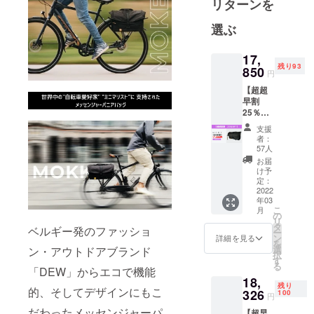
リターンを
商品の品質
選ぶ
には自信が
あり、お客
17,
様の日々の
残り93
850
円
生活がより
【超超
豊かになり
早割
心から楽し
25％OF
F】150
んでもらう
支援
名限定
者：
ことを目指
【MOK
57人
し、いかに
K モッ
お届
ク】1個
け予
貢献できる
・
定：
かをテーマ
MOKK
2022
年03
×1点
にビジネス
こ
月
［一般
の
を展開して
リ
販売予
タ
ベルギー発のファッショ
ー
います。
定価格
ン
詳細を見る
を
23,800
選
ン・アウトドアブランド
択
円］ ※
す
る
一般販
「DEW」からエコで機能
18,
売予定
残り
的、そしてデザインにもこ
価格か
326
100
円
ら
だわったメッセンジャーパ
【超早
25％OF