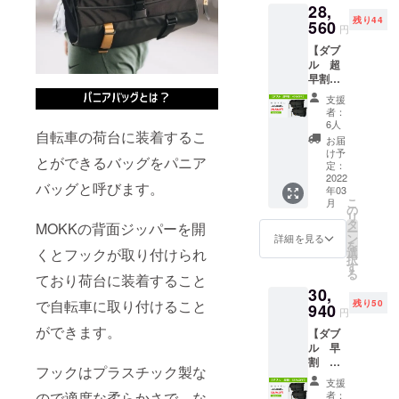
28,
売予定
了承く
トラブ
残り44
価格か
560
ださ
ルや通
円
ら
い。 ※
関時の
【ダブ
17％OF
ご注文
イレ
ル 超
F ※リ
状況、
ギュ
早割
ターン
使用部
ラー等
40％OF
価格は
材の供
で、お
支援
F】50名
税込・
給状
届け時
者：
限定
送料無
況、製
6人
期が遅
自転車の荷台に装着するこ
【MOK
料にな
造工程
れる場
お届
K モッ
りま
上の都
け予
合があ
とができるバッグをパニア
ク】2個
す。 ※
定：
合等に
りま
・
2022
デザイ
より出
す。"
バッグと呼びます。
年03
MOKK
ン・仕
荷時期
こ
月
×2点
様は変
の
が遅れ
リ
［一般
更にな
タ
る場合
MOKKの背面ジッパーを開
ー
販売予
る可能
ン
があり
詳細を見る
を
定価格
性もご
選
くとフックが取り付けられ
ます。
択
47,600
ざいま
す
※海外輸
る
円］ ※
ており荷台に装着すること
す。ご
送中の
30,
一般販
了承く
トラブ
で自転車に取り付けること
残り50
売予定
940
ださ
ルや通
円
価格か
い。 ※
関時の
ができます。
【ダブ
ら
ご注文
イレ
ル 早
40％OF
状況、
ギュ
割
F ※リ
使用部
ラー等
フックはプラスチック製な
35％OF
ターン
材の供
で、お
支援
F】50名
価格は
給状
届け時
者：
ので適度な柔らかさで、な