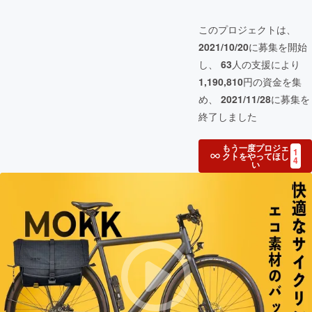
このプロジェクトは、
2021/10/20
に募集を開始
し、
63
人の支援により
1,190,810
円の資金を集
め、
2021/11/28
に募集を
終了しました
もう一度プロジェ
1
クトをやってほし
4
い