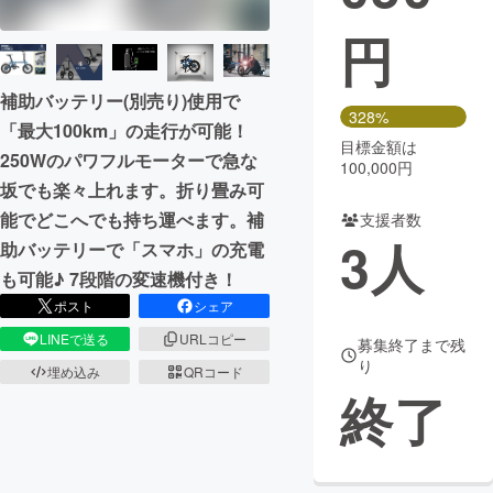
円
まちづくり・地域活性化
補助バッテリー(別売り)使用で
CAMPFIRE for Social Good
CAMPFIRE Creation
328%
「最大100km」の走行が可能！
CAMPFIREふるさと納税
machi-ya
コミュニティ
目標金額は
250Wのパワフルモーターで急な
100,000円
坂でも楽々上れます。折り畳み可
能でどこへでも持ち運べます。補
支援者数
3
人
助バッテリーで「スマホ」の充電
も可能♪ 7段階の変速機付き！
ポスト
シェア
LINEで送る
URLコピー
募集終了まで残
り
埋め込み
QRコード
終了