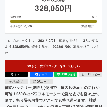
328,050
円
終了
328
%達成
目標金額
100,000
円
支援者数
3
人
このプロジェクトは、
2021/12/01
に募集を開始し、
3
人の支援に
より
328,050
円の資金を集め、
2022/01/09
に募集を終了しまし
た
もう一度プロジェクトをやってほしい
ポスト
シェア
LINEで送る
URLコピー
埋め込み
QRコード
補助バッテリー(別売り)使用で「最大100km」の走行が
可能！250Wのパワフルモーターで急な坂でも楽々上れ
ます。折り畳み可能でどこへでも持ち運べます。補助
バッテリーで「スマホ」の充電も可能♪ 7段階の変速機付