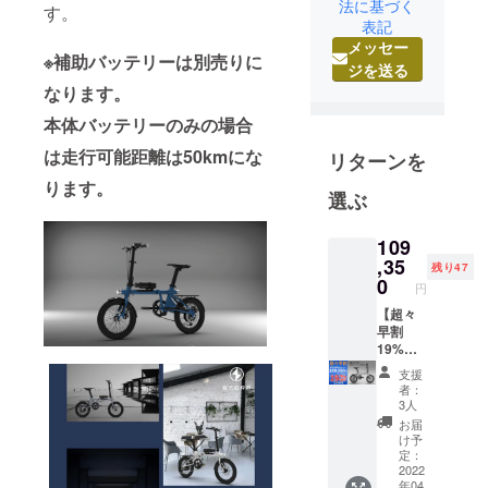
見ながら失
法に基づく
す。
敗を繰り返
表記
メッセー
してきまし
※補助バッテリーは別売りに
ジを送る
た。
なります。
そして2008
年に輸入ビ
本体バッテリーのみの場合
ジネスとの
は走行可能距離は50kmにな
リターンを
出会いがあ
ります。
りました。
選ぶ
アメリカの
ebayから
109
,35
様々な商品
残り47
0
の輸入をし
円
日本で販売
【超々
早割
を始めまし
19%OF
た。
F】
支援
それから12
135000
者：
→1093
3人
年以上にわ
50円
お届
たり輸入ビ
（税・
け予
送料
ジネスを続
定：
込） ※
2022
けておりま
年04