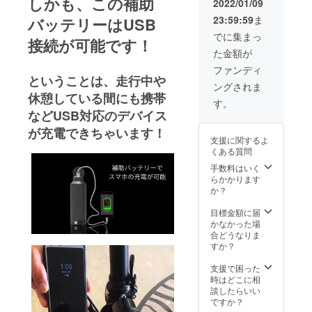
しかも、この補助
しませ
2022/01/09
本体
ん。 ※
23:59:59
ま
バッテリーはUSB
バッテ
本体カ
リーと
ラーは
でに集まっ
接続が可能です！
同じ
[グレー]
た金額が
7000m
[ホワイ
Ah
ト][ブ
ファンディ
ということは、走行中や
ルー]の
ングされま
３色の
休憩している間にも携帯
中から
す。
お好き
などUSB対応のデバイス
な色を
が充電できちゃいます！
お選び
支援に関するよ
いただ
くある質問
けま
す。
手数料はいく
らかかります
か？
目標金額に届
かなかった場
合どうなりま
すか？
支援で困った
時はどこに相
談したらいい
ですか？