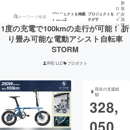
新
ロ
規
グ
会
プロジェクトを掲載
プロジェクトを
/
するには
さがす
イ
員
ン
登
1度の充電で100kmの走行が可能！ 折
録
り畳み可能な電動アシスト自転車
STORM
人気のプロ
注目のリ
注目の新着プロ
募集終了が近いプ
もうすぐ公開
ジェクト
ターン
ジェクト
ロジェクト
されます
IRIE LLC
プロダクト
アート・写真
音楽
現在の支援総
テクノロジー・ガジェット
ゲーム・サ
額
328,
映像・映画
書籍・雑誌
050
ビジネス・起業
チャレンジ