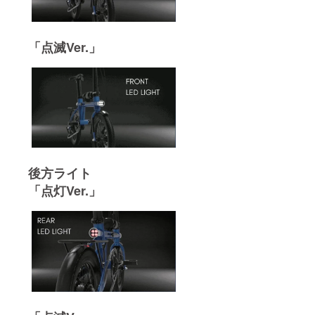
「点滅Ver.」
後方ライト
「点灯Ver.」