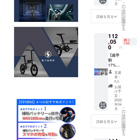
沖縄へ
こ
月
す。
の配送
の
リ
は不可
タ
ー
となり
ン
詳細を見る
を
ます
選
択
【セッ
す
る
ト内
112
容】
電動ア
,05
残り
100
シスト
0
円
自転車
STORM
【超早
本体
割
（ライ
17%OF
ト、泥
F】
支援
除け等
135000
者：
は装着
→1120
0人
されて
50円
お届
いま
（税・
け予
す） 基
送料
定：
本工具
込） ※
2022
年04
セッ
沖縄へ
こ
月
ト
の配送
の
リ
は不可
タ
ー
となり
ン
詳細を見る
を
ます
選
択
【セッ
す
る
ト内