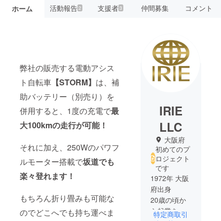
活動報告
支援者
仲間募集
コメント
ホーム
2
3
弊社の販売する電動アシス
ト自転車
【STORM】
は、補
助バッテリー（別売り）を
IRIE
併用すると、1度の充電で
最
LLC
大100kmの走行が可能！
大阪府
それに加え、250Wのパワフ
初めてのプ
ロジェクト
ルモーター搭載で
坂道でも
です
楽々登れます！
1972年 大阪
府出身
もちろん折り畳みも可能な
20歳の頃か
ら起業を夢
のでどこへでも持ち運べま
特定商取引