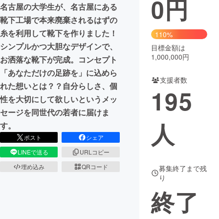
0
円
名古屋の大学生が、名古屋にある
まちづくり・地域活性化
靴下工場で本来廃棄されるはずの
糸を利用して靴下を作りました！
110%
シンプルかつ大胆なデザインで、
目標金額は
CAMPFIRE for Social Good
CAMPFIRE Creation
1,000,000円
お洒落な靴下が完成。コンセプト
CAMPFIREふるさと納税
machi-ya
コミュニティ
「あなただけの足跡を」に込めら
支援者数
れた想いとは？？自分らしさ、個
195
性を大切にして欲しいというメッ
セージを同世代の若者に届けま
人
す。
ポスト
シェア
LINEで送る
URLコピー
埋め込み
QRコード
募集終了まで残
り
終了