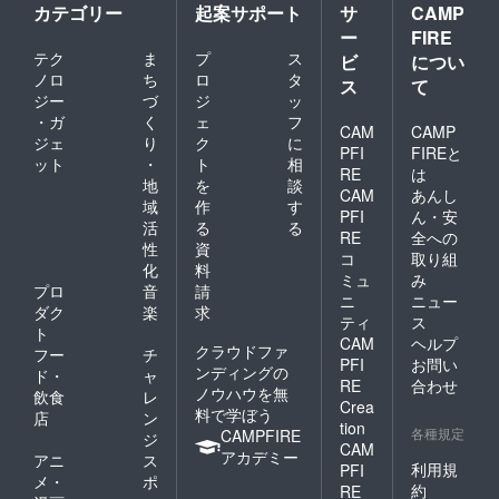
いたし
にご提
カテゴリー
起案サポート
サ
CAMP
足度向
ます。
供出来
上のた
ー
FIRE
る可能
め２名
テク
ま
プ
ス
ビ
につい
性もご
様まで
ノロ
ち
ロ
タ
ざいま
ス
て
とさせ
す。こ
ジー
づ
ジ
ッ
て頂き
ちらの
ます。
・ガ
く
ェ
フ
CAM
CAMP
総数の
ジェ
り
ク
に
確定に
PFI
FIREと
ット
・
ト
相
つきま
RE
は
地
を
談
して
CAM
あんし
は、ク
域
作
す
PFI
ん・安
ラウド
活
る
る
RE
全への
ファン
性
資
コ
取り組
ディン
化
料
グ終了
ミュ
み
プロ
音
請
後、ご
ニ
ニュー
ダク
楽
求
登録頂
ティ
ス
いてい
ト
CAM
ヘルプ
るメー
クラウドファ
フー
チ
PFI
お問い
ルアド
ンディングの
ド・
ャ
レス宛
RE
合わせ
ノウハウを無
飲食
レ
にご連
Crea
料で学ぼう
店
ン
絡させ
tion
各種規定
CAMPFIRE
て頂き
ジ
CAM
ます。
アカデミー
アニ
ス
利用規
PFI
メ・
ポ
約
RE