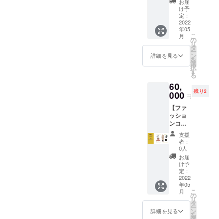
年2月〜
お届
サイズ
紹介さ
2022年
け予
×5つず
せて頂
定：
12月〉
つの計
2022
きま
・稼働
年05
50足ま
す。 ▼
時間は
こ
月
とめ売
詳細 ・
の
9:00〜
リ
り ②二
次回の
タ
18時で
ー
次販売
Regra
ン
す。 ▼
詳細を見る
を
をして
の靴下
選
注意 ・
択
頂く事
の足裏
す
内容や
る
業主様
部分
日程の
60,
のこと
（靴を
相談
残り2
をSNS
000
履いた
は、ク
円
の投稿
ら全く
ラウド
【ファ
にて紹
見えな
ファン
ッショ
介（月
い部
ディン
ンコン
一）、
分）に
グ終了
サル】
HPにて
好きな
後、ご
支援
▼内容
紹介記
文を入
登録頂
者：
①イ
事作成
れて頂
0人
いてい
メージ
▼詳細
きま
るメー
お届
に合わ
・
す。 ・
け予
ルアド
せて、
Regra
定：
入れる
レス宛
髪型、
2022
の靴下
テキス
にご連
年05
服、ズ
を店舗
トにつ
絡させ
こ
月
ボン、
に置い
の
いての1
て頂き
リ
靴を一
て頂け
タ
度目の
ます。
ー
緒に買
れば、
ン
相談期
詳細を見る
・レン
を
いに行
SNSと
選
間は