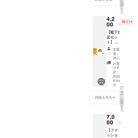
を
カー ③
選
択
サン
す
る
キュー
4,2
レター
残り74
00
（小）
円
▼詳細
【靴下2
・靴下1
足セッ
色、ス
ト】 ▼
テッ
内容 ①
カー、
支援
靴下2足
手紙の
者：
お好き
詰め合
26人
な色 ②
わせプ
お届
クラウ
ランで
け予
ドファ
定：
す。 ・
ンディ
2022
靴下、
年04
ング限
ステッ
こ
月
定オリ
の
カー、
リ
ジナル
タ
手紙は
ー
ステッ
ン
同時に
詳細を見る
を
カー ③
選
お届け
択
サン
す
しま
る
キュー
す。 ▼
7,0
レター
注意 ・
（小）
00
靴下の
円
▼詳細
サイ
【ファ
・靴下2
ズ、色
ッショ
色、ス
をお選