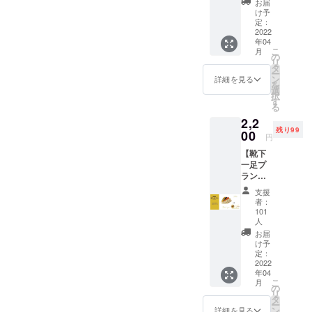
お届
本当に
け予
ありが
定：
とうご
2022
年04
ざいま
こ
月
す。 ②
の
リ
お礼の
タ
ー
メッ
ン
詳細を見る
を
セージ
選
択
をお手
す
る
紙にて
2,2
送らせ
残り99
て頂き
00
円
ます。
【靴下
▼注意
一足プ
・備考
ラン】
欄にお
▼内容
名前
支援
①靴下
（漢字/
者：
一足お
カタカ
101
好きな
ナフル
人
色 ②ク
ネー
お届
ラウド
ム）で
け予
ファン
定：
ご記入
2022
ディン
下さ
年04
グ限定
い。
こ
月
オリジ
の
リ
ナルス
タ
ー
テッ
ン
詳細を見る