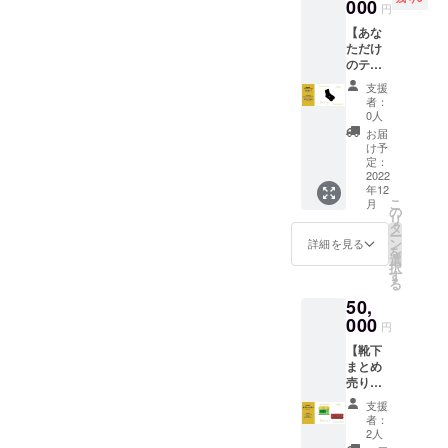
ント運
000
ファン
る値段
円
営、
ディン
設定に
【あな
Regra
グ終了
してお
ただけ
の講演
後、ご
りま
のテキ
会はも
登録頂
す。
ストを
ちろ
いてい
支援
靴下に
ん、
るメー
者：
刻みま
引っ越
0人
ルアド
しょ
しのお
レス宛
お届
う】 ▼
手伝い
け予
にご連
内容 ①
から、
定：
絡させ
次回の
2022
個人面
て頂き
年12
靴下の
談や子
ます。3
こ
月
デザイ
守りま
の
月以降
リ
ンの足
で、あ
タ
でのご
ー
裏に好
らゆる
ン
詳細を見る
案内に
を
きなテ
要求に1
選
なりま
択
キスト
日
す
す。
る
を掲載
15000
50,
②テキ
円で対
ストに
000
応しま
円
込めた
す！ ・
【靴下
思い
内容や
まとめ
を、一
日程は
売り】
つのイ
要相談
▼内容
ンスタ
となり
支援
①Regr
グラム
ます。
者：
aの靴下
の投稿
〈2022
2人
を5色×2
として