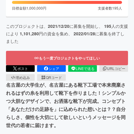
目標金額
1,000,000
円
支援者数
195
人
このプロジェクトは、
2021/12/20
に募集を開始し、
195
人の支援
により
1,101,280
円の資金を集め、
2022/01/28
に募集を終了し
ました
もう一度プロジェクトをやってほしい
ポスト
シェア
LINEで送る
URLコピー
埋め込み
QRコード
名古屋の大学生が、名古屋にある靴下工場で本来廃棄さ
れるはずの糸を利用して靴下を作りました！シンプルか
つ大胆なデザインで、お洒落な靴下が完成。コンセプト
「あなただけの足跡を」に込められた想いとは？？自分
らしさ、個性を大切にして欲しいというメッセージを同
世代の若者に届けます。