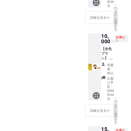
年04
SNS、
ルの靴
年5月〜
のお手
にする
こ
月
HPで紹
下を開
2023年
の
伝いを
予定で
リ
介記事
発 ②完
4月）の
タ
させて
すが、
ー
作成 ▼
成後、
1年間と
ン
頂きま
詳細を見る
色ごと
を
詳細 ・
300足分
させて
選
す。 ・
に違う
択
スーツ
の靴下
いただ
す
研修内
テキス
る
に合う
を提供
きま
容 ↓
トを入
10,
落ち着
③HPに
す。 ・
第一
れさせ
在庫な
いた色
お名前
000
備考欄
し
回 ダ
円
て頂き
味の靴
掲載、
に、法
サいと
ます。
【全色
下を作
紹介記
人・企
思われ
（参加
プラ
成しま
事作
業名と
ない髪
者最大5
ン】 ▼
す。 ・
成、
担当者
型 第二
名） ・
内容 ①
スーツ
SNSに
名の記
回 お
支援
卑猥な
全5色の
用の靴
お客様
入を宜
しゃれ
者：
表現、
靴下
下を販
のこと
しくお
30人
な人が
社会的
セット
売して
を毎月
願い致
着るイ
お届
に不適
売り ②
下さる
PRしま
しま
け予
ンナー
切だと
クラウ
方のこ
す。 ▼
定：
す。
の共通
判断し
ドファ
2022
とを
詳細 ・
点 第三
たテキ
年04
ンディ
SNS、
Regra
回 羽
ストは
こ
月
ング限
HPで紹
がお世
の
織るだ
掲載出
リ
定オリ
介記事
話に
タ
けで様
来ませ
ー
ジナル
を作成
なって
ン
詳細を見る
になる
んので
を
ステッ
させて
いる株
選
アウ
ご了承
択
カー ③
頂きま
式会社
す
ターの
下さい
る
サン
す。 ・
大醐様
選び方
ますよ
15,
キュー
有効期
のお力
第四
在庫な
う、よ