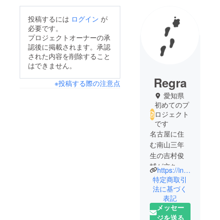
投稿するには
ログイン
が
必要です。
プロジェクトオーナーの承
認後に掲載されます。承認
された内容を削除すること
はできません。
Regra
※投稿する際の注意点
愛知県
初めてのプ
ロジェクト
です
名古屋に住
む南山三年
生の吉村俊
輔が立ち上
https://instagram.com/regra___official___?utm_medium=copy_link
げた靴下ブ
特定商取引
ランドで
法に基づく
表記
す。
メッセー
2021年3月に
ジを送る