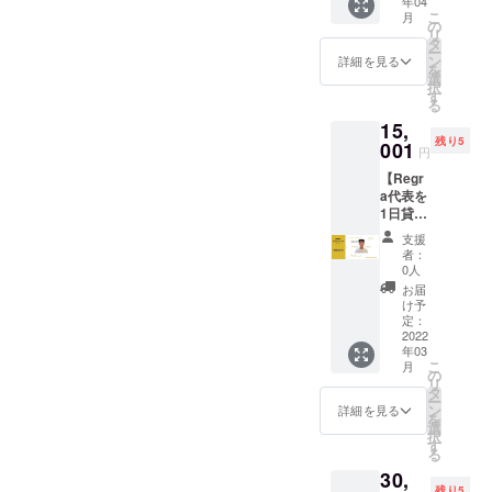
年04
本当に
い致し
提供と
価格を
こ
月
ありが
ます。
の
なりま
上乗せ
リ
とうご
・備考
タ
す。 ・
してい
ー
ざいま
欄にお
ン
備考欄
詳細を見る
る値段
を
す。 ②
名前
選
にお名
設定に
択
お礼の
（漢字/
す
前（漢
してお
る
メッ
カタカ
字/カタ
りま
15,
セージ
ナフル
カナフ
す。
残り5
を動画
001
ネー
ルネー
円
にてお
ム）の
ム）で
【Regr
送りさ
ご記入
ご記入
a代表を
せて頂
を宜し
下さ
1日貸し
きま
くお願
い。 ・
出
す。 ▼
い致し
送料、
支援
し！？
注意 ・
ます。
消費税
者：
】 ▼内
備考欄
・面会
0人
込みの
容
にお名
する場
値段設
お届
①Regr
前（漢
合には
け予
定で
a代表吉
字/カタ
定：
必ず公
す。靴
村俊輔
2022
カナフ
共の場
下本来
年03
を
ルネー
で面会
の価格
こ
月
15000
ム）で
の
させて
に、ス
リ
円/日で
ご記入
タ
頂きま
テッ
ー
貸し出
下さ
ン
す。 ・
詳細を見る
カーや
を
し ▼詳
い。
選
日程の
手紙の
択
細 ・マ
す
相談
価格を
る
ルシェ
は、ク
上乗せ
30,
やイベ
ラウド
してい
残り5