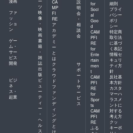
漫画
ー
CA
説
細則
for
ツ
MP
明
プライ
Soci
ファ
映
FI
会
バシー
al
ッ
像
RE
・
ポリ
Goo
ショ
・
ア
相
シー
d
ン
映
カ
談
特定商
CAM
画
デ
会
取引法
PFI
ゲー
書
ミ
に基づ
RE
ム・
籍
ー
く表記
for
サー
・
と
情報セ
Ente
ビス
雑
は
キュリ
rtain
開発
誌
ク
サ
ティ方
men
出
ラ
ポ
針
t
版
ウ
ー
反社基
CAM
ビジ
ビ
ド
ト
本方針
PFI
ネ
ュ
フ
サ
カスタ
RE
ス・
ー
ァ
ー
マーハ
for
起業
テ
ン
ビ
ラスメ
Spor
ィ
デ
ス
ントに
ts
ー
ィ
対する
CAM
・
ン
考え方
PFI
ヘ
グ
クッ
RE
ル
と
キーポ
ふる
ス
は
リシー