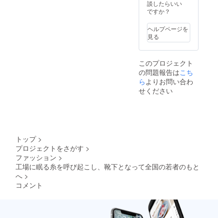
注意 ・
消費税
談したらいい
は難し
は、ク
負担を
内容や
込みの
ですか？
いので
ラウド
お願い
日程の
値段設
すが、
ファン
致しま
相談
定で
遅くと
ディン
ヘルプページを
す。 ・
は、ク
す。靴
も2022
グ終了
見る
備考欄
ラウド
下本来
年12月
後、ご
にお名
ファン
の価格
にはお
登録頂
前（漢
ディン
に、ス
届けが
いてい
字/カタ
このプロジェクト
グ終了
テッ
出来る
るメー
カナフ
の問題報告は
こち
後、ご
カーや
よう動
ルアド
ルネー
登録頂
ら
よりお問い合わ
手紙、
いてい
レス宛
ム）の
いてい
動画の
く予定
にご連
せください
ご記入
るメー
価格を
です。
絡させ
を宜し
ルアド
上乗せ
また、
て頂き
くお願
レス宛
してい
話し合
ます。
い致し
にご連
る値段
いによ
・備考
ます。
絡させ
設定に
りこの
欄に、
・開始
て頂き
してお
期間よ
お名前
トップ
>
月や内
ます。
りま
りも早
（漢字/
容の相
プロジェクトをさがす
>
・レン
す。
く完成
カタカ
談は、
ファッション
>
タルに
する場
ナフル
クラウ
かかる
工場に眠る糸を呼び起こし、靴下となって全国の若者のもと
合もあ
ネー
ドファ
交通費
へ
>
りま
ム）の
ンディ
や宿泊
す。日
記入を
コメント
ング終
費等は
にちが
お願い
了後、
別途頂
確定出
いたし
ご登録
戴いた
来ない
ます。
頂いて
しま
ことを
・靴下
いる