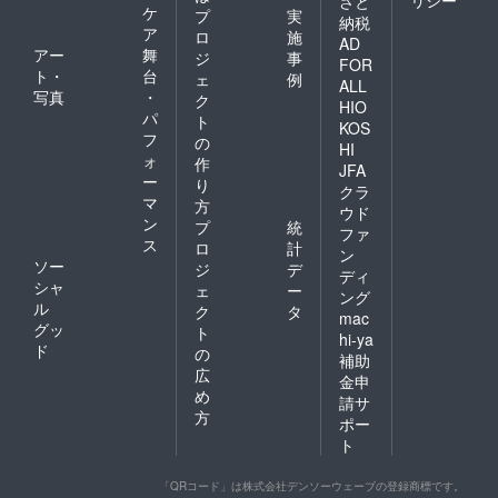
さと
ケ
プ
実
納税
ア
ロ
施
AD
アー
舞
ジ
事
FOR
ト・
台
ェ
例
ALL
写真
・
ク
HIO
パ
ト
KOS
フ
の
HI
ォ
作
JFA
ー
り
クラ
マ
方
ウド
ン
プ
統
ファ
ス
ロ
計
ン
ソー
ジ
デ
ディ
シャ
ェ
ー
ング
ル
ク
タ
mac
グッ
ト
hi-ya
ド
の
補助
広
金申
め
請サ
方
ポー
ト
「QRコード」は株式会社デンソーウェーブの登録商標です。