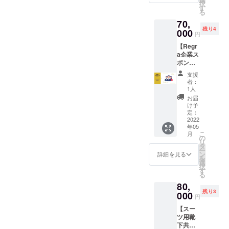
タルに
択
きま
HPにて
す
（2022
かかる
る
す。 ②
紹介記
年2月〜
交通費
70,
好きな
事を作
2022年
や宿泊
残り4
色の靴
000
成させ
4月）の
費等は
円
下一足
て頂き
間で行
別途頂
【Regr
付き ③
ます。
わさせ
戴いた
a企業ス
ファッ
・有効
て頂き
しま
ポン
ション
期間は
ます。
す。 ・
サー】
に関す
（2022
▼注意
法令、
支援
▼内容
る相談
年5月〜
・今回
者：
公序良
靴下ブ
を全般
2023年
1人
の
俗に反
ラン
個人に
4月）の
Regra
お届
する行
ド"Reg
て受け
1年間と
け予
の靴下
為はお
ra（リ
付けま
定：
させて
に入れ
断りさ
グ
2022
す。
頂きま
られる
せて頂
年05
ラ）"の
（期間
す。 ・
訳では
きま
こ
月
企業ス
は3ヶ月
の
備考欄
ありま
す。 ・
リ
ポン
間） ④
タ
に、法
せんの
お会い
ー
サー企
全5回の
ン
人・企
詳細を見る
で、ご
する際
を
業とし
ファッ
選
業名と
注意下
は、公
択
て下記
ション
す
担当者
さい。
共の場
る
サービ
知識研
名の記
・備考
でお会
80,
スを提
修開催
入を宜
欄にお
いさせ
残り3
供しま
000
▼詳細
しくお
名前
円
て頂き
す。
・髪
願い致
（漢字/
ます。
【スー
①HPス
型、
しま
カタカ
・備考
ツ用靴
ポン
服、ズ
す。
ナフル
欄に、
下共同
サーロ
ボン、
▼注意
ネー