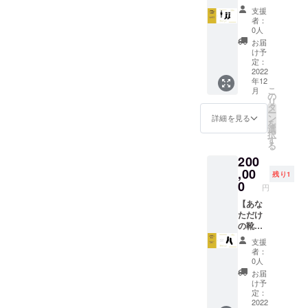
お名前
開発】
ゴ掲載
靴下、
もちろ
ム）の
支援
（漢字/
▼内容
②SNS
靴の合
んニ次
者：
ご記入
カタカ
①スー
にてス
わせ
0人
販売用
を宜し
ナフル
ツに合
ポン
方、ア
ではな
お届
くお願
ネー
う靴下
サー企
クセサ
け予
く、複
い致し
ム）の
のデザ
業紹介
定：
リー、
数名の
ます。
記入を
イン、
2022
（月1）
化粧
方々と
・内容
お願い
年12
素材を
③HPに
品、整
分ける
や日程
いたし
こ
月
複数人
て企業
の
髪料紹
用とし
の相談
ます。
リ
（参加
紹介記
タ
介、ド
てご購
は、ク
ー
者は最
事作成
ン
ライ
詳細を見る
入頂く
ラウド
を
大3名）
▼詳細
選
ヤーの
ことも
ファン
択
で開発
・
す
仕方な
可能で
ディン
る
②完成
Regra
ど、代
す。
グ終了
200
した靴
のスポ
表吉村
後、ご
下を100
,00
ンサー
なりの
残り1
登録頂
足以上
になっ
0
垢抜け
いてい
円
ご提供※
て頂く
術を全
るメー
詳しく
【あな
こと
てお伝
ルアド
は注意
ただけ
で、企
えしま
レス宛
欄をご
の靴下
業の広
す。 ・
にご連
覧下さ
を一緒
報活動
zoomや
絡させ
支援
い ③
に作り
に貢献
実際に
者：
て頂き
スーツ
ましょ
しま
お会い
0人
ます。
用の靴
う】 ▼
す。 ・
して、
お届
・次回
下を販
内容 ①
有効期
満足す
け予
の靴下
売する
完全オ
間は
定：
るまで
は最大5
方を
リジナ
2022
（2022
垢抜け
色展開