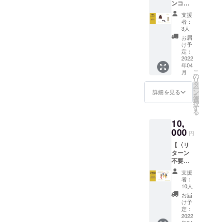
ンコー
テッ
びくだ
ディ
カー、
さい。
支援
ネー
手紙の
・備考
者：
ト】 ▼
詰め合
3人
欄にお
内容
わせプ
名前
お届
①4時間
ランで
け予
（漢字/
の中
す。 ・
定：
カタカ
で、お
2022
靴下、
ナフル
年04
客様の
ステッ
ネー
こ
月
予算、
カー、
の
ム）で
リ
イメー
手紙は
タ
ご記入
ー
ジに合
同時に
ン
詳細を見る
下さ
を
わせて
お届け
選
い。 ・
択
一緒に
しま
す
送料、
る
コー
す。 ▼
消費税
10,
ディ
注意 ・
込みの
ネート
000
靴下の
値段設
円
をくみ
サイ
定で
【〈リ
ます。
ズ、色
す。靴
ターン
▼注意
の組み
下本来
不要の
・服や
合わせ
の価格
方へ〉
靴など
をお選
に、ス
支援
全力応
商品購
びくだ
者：
テッ
援プラ
入に掛
さい。
10人
カーや
ン】 ▼
かる費
・2足と
お届
手紙、
内容 ①
用は別
も、同
け予
セミ
全力の
途負担
定：
じサイ
ナー参
応援、
2022
をお願
ズのご
加権の