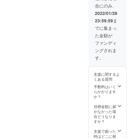
しのお
いてい
なりま
度目の
を全て
合にのみ、
手伝い
るメー
すの
相談の
お客様
から、
ルアド
で、全
期間は
2022/01/28
のご都
個人面
レス宛
て1人の
以下と
合の付
23:59:59
ま
談や子
にメー
お客様
させて
くお日
守りま
ルにて
の意向
頂きま
でに集まっ
にちだ
で、あ
お送り
通りの
す。
けで進
た金額が
らゆる
させて
靴下を
（2022
める事
要求に1
頂きま
作る事
年2月〜
ファンディ
は難し
日
す。 ▼
は難し
2022年
いで
ングされま
15000
注意 ・
い事が
4月）
す。 ・
円で対
靴下の
予想さ
・HP記
す。
面会す
応しま
サイズ
れま
載や、
る場合
す！ ・
をお選
す。ご
SNSで
は、公
内容や
びくだ
了承下
のPRは
共の場
支援に関するよ
日程は
さい。
さいま
靴下の
所での
くある質問
要相談
・備考
すよう
お届け
面会を
となり
欄にお
手数料はいく
宜しく
が完了
よろし
ます。
名前
らかかります
お願い
した翌
くお願
〈2022
（漢字/
か？
申し上
月から
いいた
年2月〜
カタカ
げま
一年間
しま
2022年
ナフル
目標金額に届
す。 ・
とさせ
す。 ・
12月〉
ネー
かなかった場
商品開
て頂き
服や靴
・稼働
ム）で
合どうなりま
発にか
ます。
など商
時間は
ご記入
すか？
かる期
▼注意
品購入
9:00〜
下さ
間を確
・内容
に掛か
18時で
い。 ・
支援で困った
定させ
や日程
る費用
す。 ▼
送料、
時はどこに相
ること
の相談
は別途