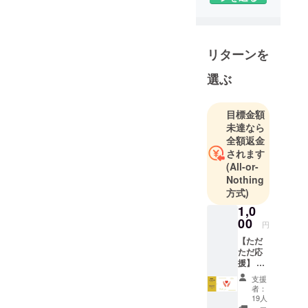
靴下屋さん
になるため
の活動を始
め、10月に
リターンを
本来廃棄さ
れるはず
選ぶ
だった糸を
活用した靴
目標金額
下が完成し
未達なら
ました。
全額返金
このブラン
されます
(All-or-
ドでは、個
Nothing
性を大切に
方式)
して欲しい
1,0
という想い
00
円
を靴下に乗
【ただ
せて全国の
ただ応
若者に届け
援】 ▼
ます。
内容 ①
支援
応援を
者：
して下
19人
さり、