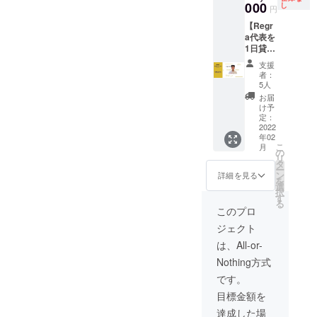
レター
000
間は靴
をお借
し
回 ダ
円
ろしく
（大）
下がお
りしな
サいズ
お願い
【Regr
④一分
届け完
がら、
ボンと
申し上
a代表を
お礼動
了した
お客様
カッコ
げま
1日貸し
画 ▼詳
翌月か
の作り
いいズ
す。
出
細 ・靴
ら1年間
たい
ボンの
支援
し！？
下5色、
とさせ
色、デ
者：
見分け
】 ▼内
ステッ
て頂き
ザイ
5人
方 第五
容
カー、
ます。
ン、素
お届
回 大
①Regr
手紙、
・備考
材の靴
け予
人っぽ
a代表吉
動画、
定：
欄に、
下の作
く見え
村俊輔
2022
の詰め
法人・
成を全
る靴
年02
を
合わせ
企業名
面的に
と、そ
こ
月
15000
プラン
の
と担当
お手伝
の合わ
リ
円/日で
です。
タ
者名の
いしま
せ方 ▼
ー
貸し出
・靴
ン
記入を
す。 ・
詳細を見る
注意 ・
を
し ▼詳
下、ス
選
よろし
靴下完
個人で
択
細 ・マ
テッ
す
くお願
成後、
の相談
る
ルシェ
カー、
い致し
300足の
このプロ
は代表
やイベ
手紙は
ます。
靴下を
の吉村
ジェクト
ント運
同時に
▼注意
ご提供
と予定
営、
お届け
・最大3
しま
は、All-or-
を合わ
Regra
しま
名の
す。 ・
せて行
Nothing方式
の講演
す。 ・
方々
内容や
うもの
会はも
動画に
と、共
日程は
です。
になり
ちろ
ついて
同で開
要相談
ますの
目標金額を
ん、
は、ご
発する
となり
で、相
引っ越
登録頂
商品に
ます。1
達成した場
談日程