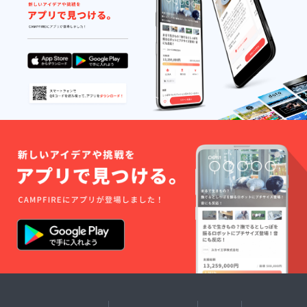
す。 ・
ご了承
は自由
メール
法令、
下さい
にデザ
アドレ
公序良
ますよ
インし
ス宛に
俗に反
う、よ
て頂く
ご連絡
する行
ろしく
のです
させて
為はお
お願い
が、編
頂きま
断りさ
申し上
み方の
す。ク
せて頂
げま
都合
ラウド
きま
す。 ※
上、
ファン
す。 ・
参加者
100%イ
ディン
お会い
の方の
メージ
グのリ
する際
人数に
通りの
ターン
は、公
よっ
柄を入
お届け
共の場
て、作
れて靴
完了後
でお会
る靴下
下を作
になる
いさせ
の総数
る事が
ので、5
て頂き
が変更
出来な
月以降
ます。
しま
い場合
のご案
・備考
す。少
があり
内とな
欄に、
なくと
ます。
りま
お名前
も1名様
ご了承
す。 ・
（漢字/
あたり
下さい
個人の
カタカ
100足の
ますよ
お客様
ナフル
ご提供
う、宜
に寄り
ネー
は約束
しくお
添う形
ム）の
します
願い申
で行い
記入を
が、そ
し上げ
ますの
お願い
れ以上
ます。
で、満