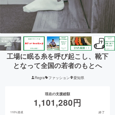
工場に眠る糸を呼び起こし、靴下
となって全国の若者のもとへ
Regra
ファッション
愛知県
現在の支援総額
1,101,280
円
終了
110
%達成