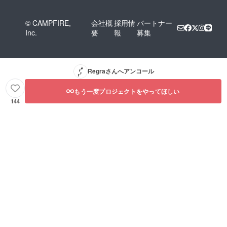
るものなんて一つもありま
せん。でも、その人がやり
© CAMPFIRE,
会社概
採用情
パートナー
たいと思うことなら全力で
Inc.
要
報
募集
応援する気持ちは持ててま
す。人のやりたいを否定し
Regra
さんへアンコール
たくない。どうすればうま
くいくか、一緒になって考
もう一度プロジェクトをやってほしい
えたいです。わたしだっ
144
て、まだ知ってる世界は狭
すぎるけど一歩踏み出すこ
とだけなら、お手伝いでき
ると思っています。それに
私の周りには実際に私の想
いに共感してくれている仲
間たちや、支援者の方々が
います。その方々も、あな