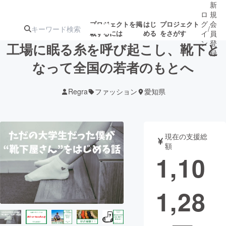
新
ロ
規
グ
会
プロジェクトを掲
はじ
プロジェクト
/
載するには
める
をさがす
イ
員
ン
登
工場に眠る糸を呼び起こし、靴下と
録
なって全国の若者のもとへ
人気のプロ
注目のリ
注目の新着プロ
募集終了が近いプ
もうすぐ公開
Regra
ファッション
愛知県
ジェクト
ターン
ジェクト
ロジェクト
されます
アート・写真
音楽
現在の支援総
額
1,10
テクノロジー・ガジェット
ゲーム・サ
1,28
映像・映画
書籍・雑誌
ビジネス・起業
チャレンジ