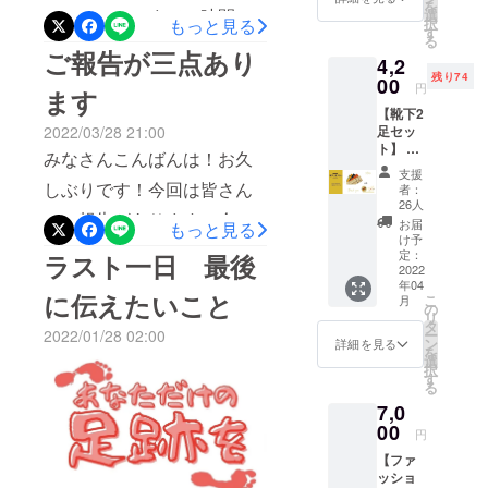
くは、私のSNSの方にご連
を
て、この度、クラウドファ
カー ③
20:15〜22:15までの時間
選
択
もっと見る
サン
す
絡頂いても構いません。迅
る
ンディング支援者の皆さま
で、名古屋にあるコワーキ
キュー
ご報告が三点あり
4,2
速に対応させていただきま
レター
を対象とした報告会を開催
ングスペース「voltage]にて
残り74
00
（小）
円
ます
す。全てのリターンが無事
▼詳細
いたします。以下、イベン
支援者限定の立食パーティ
【靴下2
・靴下1
届け終わり、クラウドファ
足セッ
2022/03/28 21:00
トの詳細です。【クラファ
色、ス
を企画しております。人数
ト】 ▼
テッ
みなさんこんばんは！お久
ンディングの活動を全て終
ン報告会 概要】日時：1月
内容 ①
は40名です！！以前参加希
カー、
支援
靴下2足
しぶりです！今回は皆さん
わらせることができてか
手紙の
者：
18日（木）18:00〜
望を出して頂きました方々
お好き
詰め合
26人
にご報告があります！今回
ら、最後の活動報告を載せ
な色 ②
わせプ
お届
22:00（22:00以降は打ち上
もっと見る
は、20時前後に会場にお集
クラウ
ランで
け予
お伝えするのは三点です！
ようと思います。そこで、
ドファ
定：
げ・片付けタイム）場所：
す。 ・
ラスト一日 最後
まりください！！当日は簡
ンディ
2022
靴下、
手短にご報告させていただ
このプロジェクトで学んだ
年04
Reunión negra -塒-(レウニ
ング限
単な飲み物と、ヴィーガン
ステッ
に伝えたいこと
こ
月
定オリ
の
きますので、目を通してい
ことや、今後の展望などを
カー、
リ
オン ネグラ)名古屋市中区橘
の軽めのお弁当をご用意し
ジナル
タ
手紙は
ー
2022/01/28 02:00
ただけると嬉しいです！一
お話させて頂ければと思い
ステッ
ン
同時に
詳細を見る
1-24-2 ガレージ2階参加費：
ております！皆様と立食に
を
カー ③
選
お届け
択
点目はとうとう靴下の量産
ます。今後とも、よろしく
サン
す
社会人3,000円 / 学生1,000円
しま
て、沢山交流ができればと
る
キュー
す。 ▼
が終わりました！ここから
お願いいたします。
7,0
人数：50～70名（うち支援
レター
思っておりますので、よろ
注意 ・
（小）
00
自宅に靴下を持ってきて、
靴下の
円
者様15名をご招待）※会場の
しくお願いいたします！そ
▼詳細
サイ
【ファ
梱包の作業を行います！来
・靴下2
ズ、色
都合上、支援者の皆さま全
して、三日ほど前からよう
ッショ
色、ス
をお選