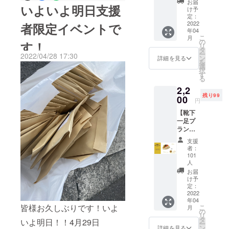
靴下の梱包をほぼ全員分、
お届
いた「あなたらしい足跡
いよいよ明日支援
本当に
け予
ありが
発送作業が終了いたしまし
定：
を」というコンセプトは、
とうご
2022
者限定イベントで
た。手渡しで渡しに行く予
年04
ざいま
すべての人が自分らしい道
こ
月
す。 ②
の
す！
定の方や、住所の変更など
リ
お礼の
を歩んでほしいという想い
タ
ー
2022/04/28 17:30
メッ
ン
詳細を見る
で発送準備が少し遅れてい
を
から生まれました。この想
セージ
選
択
をお手
る方はいますが、それ以外
す
いは今も変わることなく、
る
紙にて
の方々の分は全て発送完了
2,2
送らせ
すべての人が生き生きと働
残り99
て頂き
00
円
しました！9日〜11日には、
ます。
ける社会を目指し、
【靴下
▼注意
ご自宅までお届けできる予
「Re:GURI（リグリ）」と
一足プ
・備考
ラン】
欄にお
定です。この日にちが過ぎ
名前を変えて日々全力で取
▼内容
名前
支援
ても、家まで届かないとい
①靴下
（漢字/
者：
り組んでおります。現在の
一足お
カタカ
101
う方や、サイズや色に間違
好きな
ナフル
人
自分があるのも、3年前に皆
色 ②ク
ネー
お届
いがあるという方がいらっ
さまからいただいたご支援
ラウド
ム）で
け予
ファン
定：
ご記入
しゃいましたらcampfireの
のおかげです。その感謝を
2022
ディン
下さ
年04
私のアカウントにメールを
グ限定
い。
胸に、2025年もさらに挑戦
皆様お久しぶりです！いよ
こ
月
オリジ
の
リ
送って頂きたいです。もし
ナルス
タ
を重ねてまいります。さ
いよ明日！！4月29日
ー
テッ
ン
詳細を見る