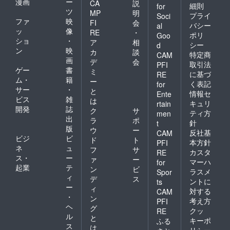
漫画
ー
ないよそんなこと何でそん
CA
説
細則
for
ツ
MP
明
プライ
Soci
なことする意味があるんだ
ファ
映
FI
会
バシー
al
ッ
像
お前そーゆーキャラだっ
RE
・
ポリ
Goo
ショ
・
ア
相
シー
d
たっけ？？笑凡人なんだか
ン
映
カ
談
特定商
CAM
画
ら凡人らしく進もうぜやら
デ
会
取引法
PFI
ゲー
書
ミ
に基づ
RE
ない理由なんて、探したら
ム・
籍
ー
く表記
for
キリがないし馬鹿にしてく
サー
・
と
情報セ
Ente
ビス
雑
は
キュリ
る人、悪口を言ってくる人
rtain
開発
誌
ク
サ
ティ方
men
沢山います。それが悪意が
出
ラ
ポ
針
t
版
ウ
ー
ない場合だってある。心配
反社基
CAM
ビジ
ビ
ド
ト
本方針
PFI
から生じるアドバイスが、
ネ
ュ
フ
サ
カスタ
RE
ス・
ー
ァ
ー
このような形になる場合も
マーハ
for
起業
テ
ン
ビ
ラスメ
Spor
あると思います。そんな
ィ
デ
ス
ントに
ts
ー
ィ
時、行動したい、してみた
対する
CAM
・
ン
考え方
PFI
いそう思うんなら、飛び込
ヘ
グ
クッ
RE
ル
と
んでみてください。飛び込
キーポ
ふる
ス
は
リシー