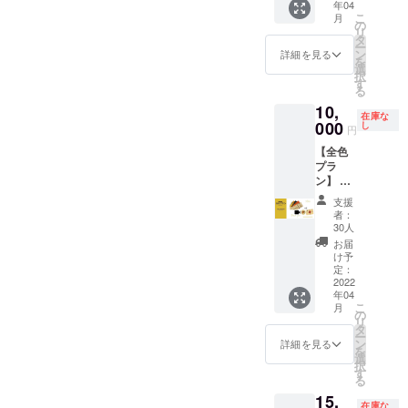
いってほしい。どんどん
年04
SNS、
ルの靴
年5月〜
のお手
にする
こ
月
HPで紹
下を開
2023年
の
伝いを
予定で
チャレンジしましょうトラ
リ
介記事
発 ②完
4月）の
タ
させて
すが、
ー
作成 ▼
成後、
1年間と
ン
頂きま
イアンドエラーを繰り返す
詳細を見る
色ごと
を
詳細 ・
300足分
させて
選
す。 ・
に違う
択
スーツ
の靴下
んです。何度も何度も、自
いただ
す
研修内
テキス
る
に合う
を提供
きま
容 ↓
トを入
分の道を描くため、足を進
10,
落ち着
③HPに
す。 ・
第一
れさせ
在庫な
いた色
お名前
000
備考欄
し
回 ダ
円
て頂き
めていきましょう。時に立
味の靴
掲載、
に、法
サいと
ます。
【全色
下を作
紹介記
人・企
思われ
ち止まっても良いと思いま
（参加
プラ
成しま
事作
業名と
ない髪
者最大5
ン】 ▼
す。 ・
成、
す。自分のペースであなた
担当者
型 第二
名） ・
内容 ①
スーツ
SNSに
名の記
回 お
支援
卑猥な
の歩幅で、一歩一歩進んで
全5色の
用の靴
お客様
入を宜
しゃれ
者：
表現、
靴下
下を販
のこと
しくお
30人
な人が
社会的
いってほしいと思います。
セット
売して
を毎月
願い致
着るイ
お届
に不適
売り ②
下さる
PRしま
しま
け予
ンナー
足を動かし続けていたら、
切だと
クラウ
方のこ
す。 ▼
定：
す。
の共通
判断し
ドファ
2022
とを
詳細 ・
何か見えるようになると信
点 第三
たテキ
年04
ンディ
SNS、
Regra
回 羽
ストは
こ
月
じて、わたしは明日からも
ング限
HPで紹
がお世
の
織るだ
掲載出
リ
定オリ
介記事
話に
タ
けで様
来ませ
足を動かしていきます。こ
ー
ジナル
を作成
なって
ン
詳細を見る
になる
んので
を
ステッ
させて
いる株
選
アウ
んな事を言うと毎回いわれ
ご了承
択
カー ③
頂きま
式会社
す
ターの
下さい
る
サン
す。 ・
大醐様
るのは、失敗するのが怖く
選び方
ますよ
15,
キュー
有効期
のお力
第四
在庫な
う、よ