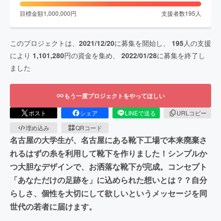
目標金額
1,000,000
円
支援者数
195
人
このプロジェクトは、
2021/12/20
に募集を開始し、
195
人の支援
により
1,101,280
円の資金を集め、
2022/01/28
に募集を終了し
ました
もう一度プロジェクトをやってほしい
ポスト
シェア
LINEで送る
URLコピー
埋め込み
QRコード
名古屋の大学生が、名古屋にある靴下工場で本来廃棄さ
れるはずの糸を利用して靴下を作りました！シンプルか
つ大胆なデザインで、お洒落な靴下が完成。コンセプト
「あなただけの足跡を」に込められた想いとは？？自分
らしさ、個性を大切にして欲しいというメッセージを同
世代の若者に届けます。