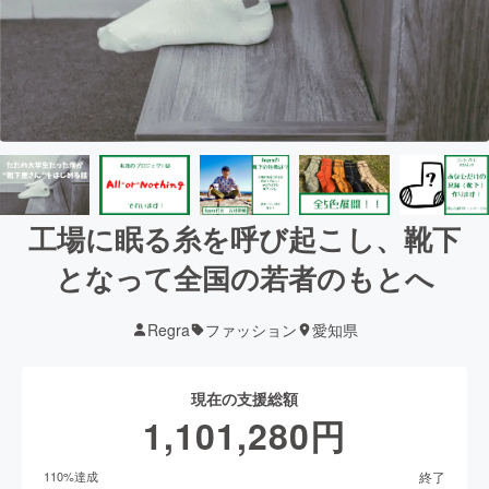
工場に眠る糸を呼び起こし、靴下
となって全国の若者のもとへ
Regra
ファッション
愛知県
現在の支援総額
1,101,280
円
終了
110
%達成