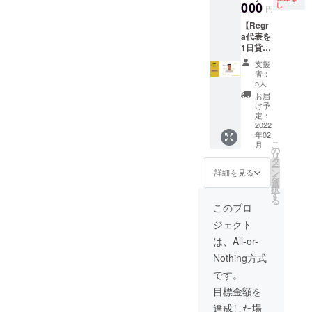
て行動できませんと。失敗
レター
000
間は靴
をお借
し
回 ダ
円
ろしく
（大）
下がお
りしな
サいズ
お願い
するのは怖いに決まってま
【Regr
④一分
届け完
がら、
ボンと
申し上
a代表を
お礼動
了した
お客様
カッコ
す。みんなそう。何か始め
げま
1日貸し
画 ▼詳
翌月か
の作り
いいズ
す。
出
細 ・靴
ら1年間
たい
たら絶対に何か問題は出て
ボンの
支援
し！？
下5色、
とさせ
色、デ
者：
見分け
】 ▼内
くるものです。わたしは今
ステッ
て頂き
ザイ
5人
方 第五
容
カー、
ます。
ン、素
お届
回 大
回のクラファンをほぼ終え
①Regr
手紙、
・備考
材の靴
け予
人っぽ
a代表吉
動画、
定：
欄に、
下の作
く見え
た今数字上では、クラファ
村俊輔
2022
の詰め
法人・
成を全
る靴
年02
を
合わせ
企業名
面的に
ンの世界だけでいったら、
と、そ
こ
月
15000
プラン
の
と担当
お手伝
の合わ
リ
円/日で
短期的な結果だけを見て
です。
タ
者名の
いしま
せ方 ▼
ー
貸し出
・靴
ン
記入を
す。 ・
詳細を見る
注意 ・
を
言ったらわたしは失敗しな
し ▼詳
下、ス
選
よろし
靴下完
個人で
択
細 ・マ
テッ
す
くお願
成後、
の相談
かった人と言う見られ方に
る
ルシェ
カー、
い致し
300足の
このプロ
は代表
やイベ
手紙は
ます。
靴下を
なるのかもしれません。
の吉村
ジェクト
ント運
同時に
▼注意
ご提供
と予定
営、
「そんなわけあるか」失敗
お届け
・最大3
しま
は、All-or-
を合わ
Regra
しま
名の
す。 ・
せて行
だらけしてきました。クラ
Nothing方式
の講演
す。 ・
方々
内容や
うもの
会はも
動画に
と、共
日程は
です。
になり
ファンを始める前だって後
ちろ
ついて
同で開
要相談
ますの
目標金額を
ん、
は、ご
発する
となり
だってそうです。本当にい
で、相
引っ越
登録頂
商品に
ます。1
達成した場
談日程