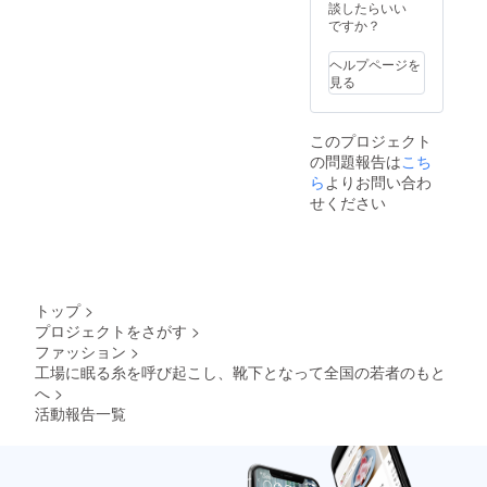
注意 ・
ました。それにクラファン
消費税
談したらいい
は難し
は、ク
負担を
内容や
込みの
ですか？
いので
ラウド
お願い
の途中でもうこの活動をや
日程の
値段設
すが、
ファン
致しま
相談
定で
遅くと
ディン
ヘルプページを
す。 ・
めたいと、残り50万円集め
は、ク
す。靴
も2022
グ終了
見る
備考欄
ラウド
下本来
年12月
後、ご
る動きをするのがどうして
にお名
ファン
の価格
にはお
登録頂
前（漢
ディン
も、苦しすぎていっそのこ
に、ス
届けが
いてい
字/カタ
このプロジェクト
グ終了
テッ
出来る
るメー
カナフ
とやめてしまおうか、親に
の問題報告は
こち
後、ご
カーや
よう動
ルアド
ルネー
登録頂
ら
よりお問い合わ
手紙、
いてい
レス宛
ム）の
半分出してもらって、実際
いてい
動画の
く予定
にご連
せください
ご記入
るメー
価格を
です。
絡させ
プロジェクトを進める中で
を宜し
ルアド
上乗せ
また、
て頂き
くお願
レス宛
少しずつ親に返そうかなと
してい
話し合
ます。
い致し
にご連
る値段
いによ
・備考
ます。
本気で考えました。実際に
絡させ
設定に
りこの
欄に、
・開始
て頂き
してお
期間よ
お名前
トップ
>
月や内
親にそのような弱音を吐い
ます。
りま
りも早
（漢字/
容の相
プロジェクトをさがす
>
・レン
す。
く完成
カタカ
てしまったくらいです。で
談は、
ファッション
>
タルに
する場
ナフル
クラウ
かかる
も、そんなことは決行せず
工場に眠る糸を呼び起こし、靴下となって全国の若者のもと
合もあ
ネー
ドファ
交通費
へ
>
りま
ム）の
ンディ
自分なりに心を入れ替え
や宿泊
す。日
記入を
活動報告一覧
ング終
費等は
にちが
お願い
了後、
て、全力で目標へと進む道
別途頂
確定出
いたし
ご登録
戴いた
来ない
ます。
を選びました。このプロ
頂いて
しま
ことを
・靴下
いる