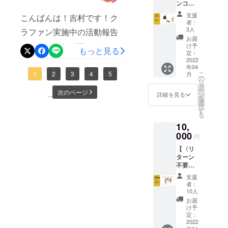
月中には、皆様の靴下の梱
ンコー
テッ
員をご招待できず申し訳あ
びくだ
やく靴下の配送を開始して
ディ
カー、
さい。
支援
包を終え、配送の手続きま
こんばんは！吉村です！ク
ネー
りません。タイムスケ
手紙の
おります。リターンごとに
・備考
者：
ト】 ▼
詰め合
3人
でやらせていただこうと
欄にお
ラファン実施中の活動報告
ジュール第1部18:00 受付開
配送をしておりますので、
内容
わせプ
名前
お届
①4時間
思っております。4月後半〜
ランで
としてはこれがラストかな
け予
（漢字/
始18:30 開会18:40 吉村のこ
お届けする日時が人によっ
もっと見る
の中
す。 ・
定：
カタカ
5月頭には皆様のお手元にお
という予定です。そして、
で、お
2022
靴下、
れまで19:00 食事＆歓談タイ
ナフル
て前後してしまいますが、
年04
客様の
ステッ
ネー
届けできるように、準備し
本日クラウドファンディン
こ
1
2
3
4
5
月
予算、
ム19:15 企画①19:55 吉村の
カー、
ご了承ください。また、リ
の
ム）で
リ
イメー
手紙は
タ
て参ります。また発送が完
ご記入
グの目標金額を達成させる
ー
これから20:05 第1部閉幕第
ターンの配送が落ち着きま
次のページ
ジに合
同時に
ン
...
詳細を見る
下さ
を
わせて
了しましたら、ご報告をさ
お届け
ことができました！！皆様
選
い。 ・
2部20:15 開始20:20 企画
したら、再度ご報告をさせ
択
一緒に
しま
す
送料、
る
せていただきますので、そ
の応援のお陰です！本当に
コー
す。 ▼
②21:40 吉村のこれから
消費税
ていただきます。よろしく
10,
ディ
注意 ・
込みの
の時まで今しばらくお待ち
本当にありがとうございま
ネート
000
21:55 クロージング22:00 第
靴下の
お願いいたします！
値段設
円
をくみ
サイ
ください二点目は、初めて
定で
す！！！これから皆様に少
2部閉幕※22:00以降は希望者
【〈リ
ます。
ズ、色
す。靴
ターン
▼注意
靴下屋さんとしてイベント
の組み
しでも恩返しできるよう
下本来
による打ち上げ＆片付け今
不要の
・服や
合わせ
の価格
出店をさせていただきまし
方へ〉
に、精一杯進んでいきま
靴など
をお選
回のイベントでは、「これ
に、ス
支援
全力応
商品購
びくだ
者：
テッ
た！というご報告です！今
す！これからも応援よろし
援プラ
入に掛
まで」と「これから」を
さい。
10人
カーや
ン】 ▼
かる費
・2足と
お届
回は、大阪で行われたイベ
手紙、
くお願いします！今回の活
テーマに、クラウドファン
内容 ①
用は別
も、同
け予
セミ
全力の
途負担
定：
ントに出店させていただけ
じサイ
動報告はクラファンを通し
ナー参
ディングを経てどのように
応援、
2022
をお願
ズのご
加権の