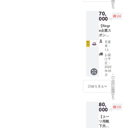
タルに
思った時に、頑張れば良い
択
きま
HPにて
す
（2022
かかる
る
す。 ②
紹介記
年2月〜
んです。周りは絶対に自分
交通費
70,
好きな
事を作
2022年
や宿泊
残り4
色の靴
よりすごく映ってしまいま
000
成させ
4月）の
費等は
円
下一足
て頂き
間で行
別途頂
す。そういうところに目が
【Regr
付き ③
ます。
わさせ
戴いた
a企業ス
ファッ
・有効
て頂き
しま
行きがちなんです。自分が
ポン
ション
期間は
ます。
す。 ・
サー】
に関す
（2022
▼注意
英語を学びたいって思った
法令、
支援
▼内容
る相談
年5月〜
・今回
者：
公序良
靴下ブ
を全般
ら学んでください。資格を
2023年
1人
の
俗に反
ラン
個人に
4月）の
Regra
お届
する行
取りたいと本気で思ったら
ド"Reg
て受け
1年間と
け予
の靴下
為はお
ra（リ
付けま
定：
させて
に入れ
断りさ
取ろうとしてください。や
グ
2022
す。
頂きま
られる
せて頂
年05
ラ）"の
（期間
す。 ・
訳では
りたいと思ったことに進ん
きま
こ
月
企業ス
は3ヶ月
の
備考欄
ありま
す。 ・
リ
ポン
間） ④
でいって欲しいなと思いま
タ
に、法
せんの
お会い
ー
サー企
全5回の
ン
人・企
詳細を見る
で、ご
する際
を
す。しかしこーやってやり
業とし
ファッ
選
業名と
注意下
は、公
択
て下記
ション
す
担当者
さい。
共の場
たいことに向かって走った
る
サービ
知識研
名の記
・備考
でお会
80,
スを提
修開催
入を宜
欄にお
ら必ず壁があります。本当
いさせ
残り3
供しま
000
▼詳細
しくお
名前
円
て頂き
す。
・髪
にこれは自分のやりたいこ
願い致
（漢字/
ます。
【スー
①HPス
型、
しま
カタカ
・備考
ツ用靴
となのか？自分って今こん
ポン
服、ズ
す。
ナフル
欄に、
下共同
サーロ
ボン、
▼注意
ネー