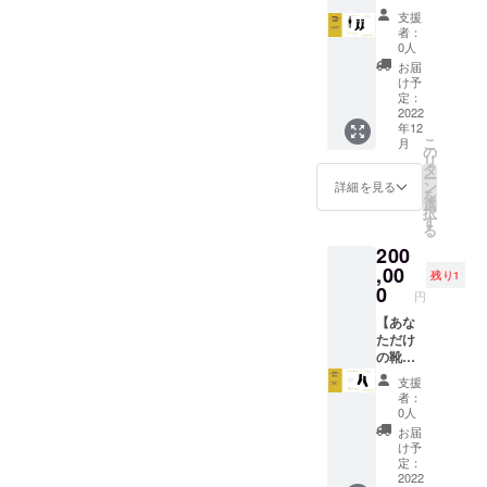
お名前
なことやってて良いのか？
開発】
ゴ掲載
靴下、
もちろ
ム）の
支援
（漢字/
▼内容
②SNS
靴の合
んニ次
者：
ご記入
今と違うこんなことやりた
カタカ
①スー
にてス
わせ
0人
販売用
を宜し
ナフル
ツに合
ポン
方、ア
くなってきたけど、どうし
ではな
お届
くお願
ネー
う靴下
サー企
クセサ
け予
く、複
い致し
ム）の
のデザ
たらいいんだろう？こんな
業紹介
定：
リー、
数名の
ます。
記入を
イン、
2022
（月1）
化粧
方々と
・内容
お願い
事ひたすら思うと思いま
年12
素材を
③HPに
品、整
分ける
や日程
いたし
こ
月
複数人
て企業
の
髪料紹
用とし
の相談
す。でも、僕はこんな壁が
ます。
リ
（参加
紹介記
タ
介、ド
てご購
は、ク
ー
者は最
事作成
ン
ライ
見えたっていうことは成長
詳細を見る
入頂く
ラウド
を
大3名）
▼詳細
選
ヤーの
ことも
ファン
択
で開発
するチャンスなんだと捉え
・
す
仕方な
可能で
ディン
る
②完成
Regra
ど、代
す。
グ終了
るようにしています。今ま
200
した靴
のスポ
表吉村
後、ご
下を100
,00
ンサー
なりの
残り1
登録頂
で気にしていなかった領域
足以上
になっ
0
垢抜け
いてい
円
ご提供※
て頂く
術を全
に興味を持ったり、苦しい
るメー
詳しく
【あな
こと
てお伝
ルアド
は注意
ただけ
なと感じた時こそステージ
で、企
えしま
レス宛
欄をご
の靴下
業の広
す。 ・
にご連
が上がる時です。無理に自
覧下さ
を一緒
報活動
zoomや
絡させ
支援
い ③
に作り
に貢献
実際に
者：
て頂き
分の首を絞めるのではな
スーツ
ましょ
しま
お会い
0人
ます。
用の靴
う】 ▼
す。 ・
して、
く、開き直って純粋に興味
お届
・次回
下を販
内容 ①
有効期
満足す
け予
の靴下
売する
完全オ
のある分野に飛び込んで
間は
定：
るまで
は最大5
方を
リジナ
2022
（2022
垢抜け
色展開