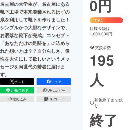
0
円
名古屋の大学生が、名古屋にある
まちづくり・地域活性化
靴下工場で本来廃棄されるはずの
糸を利用して靴下を作りました！
110%
シンプルかつ大胆なデザインで、
目標金額は
CAMPFIRE for Social Good
CAMPFIRE Creation
1,000,000円
お洒落な靴下が完成。コンセプト
CAMPFIREふるさと納税
machi-ya
コミュニティ
「あなただけの足跡を」に込めら
支援者数
れた想いとは？？自分らしさ、個
195
性を大切にして欲しいというメッ
セージを同世代の若者に届けま
人
す。
ポスト
シェア
LINEで送る
URLコピー
埋め込み
QRコード
募集終了まで残
り
終了