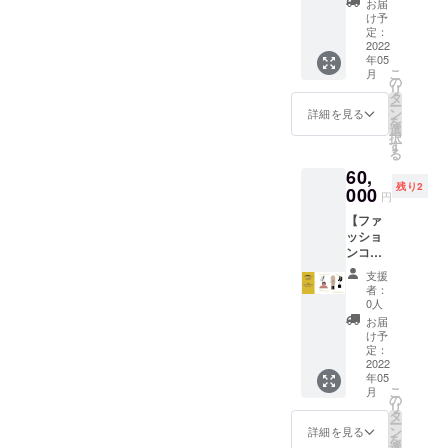
年2月〜
ングスペース「voltage]にて
お届
とも、サラリーマンとして
サイズ
紹介さ
2022年
け予
×5つず
支援者限定の立食パーティ
せて頂
定：
めちゃくちゃ楽しそうに仕
12月〉
つの計
2022
きま
・稼働
を企画しております。まだ
年05
事をする人もいます。ス
50足ま
す。 ▼
時間は
こ
月
とめ売
詳細 ・
の
9:00〜
目を通されていない方、以
ポーツが出来なくても、め
リ
り ②二
次回の
タ
18時で
ー
次販売
Regra
ン
す。 ▼
詳細を見る
下のフォームよりご確認く
ちゃくちゃモテる人もいま
を
をして
の靴下
選
注意 ・
択
頂く事
ださい。
の足裏
す。資格なんてなくても、
す
内容や
る
業主様
部分
日程の
https://forms.gle/HYjqtogUz4
仕事に困っていない人もい
60,
のこと
（靴を
相談
残り2
をSNS
000
履いた
は、ク
円
NrwY6a6支援者の方々のみ
ます。全部全部、全員に必
の投稿
ら全く
ラウド
【ファ
にて紹
見えな
ファン
でのイベントにして、素敵
要ってことではないし、こ
ッショ
介（月
い部
ディン
ンコン
一）、
な方々とのご交流の場とな
分）に
うしなきゃいけないんだと
グ終了
サル】
HPにて
好きな
後、ご
支援
れば幸いです！よろしくお
▼内容
いう義務感に囚われてほし
紹介記
文を入
登録頂
者：
①イ
事作成
れて頂
0人
いてい
願いいたします！それで
くありません。今自分の価
メージ
▼詳細
きま
るメー
お届
に合わ
・
す。 ・
け予
ルアド
は、おやすみなさい。
値観はどこに向いてるの
せて、
Regra
定：
入れる
レス宛
髪型、
2022
の靴下
テキス
か？自分と向き合いましょ
にご連
年05
服、ズ
を店舗
トにつ
絡させ
こ
月
ボン、
う。無理に頑張ろうなんて
に置い
の
いての1
て頂き
リ
靴を一
て頂け
タ
度目の
ます。
ー
しなくて良い頑張りたいと
緒に買
れば、
ン
相談期
詳細を見る
・レン
を
いに行
SNSと
選
間は