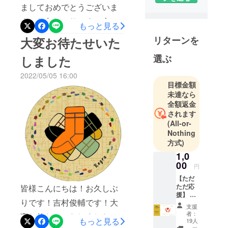
靴下屋さん
ましておめでとうございま
になるため
す。お久しぶりです。吉村
の活動を始
もっと見る
め、10月に
俊輔です。この度は、活動
リターンを
大変お待たせいた
本来廃棄さ
報告を通じて皆さまにお知
れるはず
選ぶ
しました
らせとご招待をさせていた
だった糸を
2022/05/05 16:00
だきたく、ご連絡いたしま
活用した靴
目標金額
下が完成し
した。まずは、改めて2022
未達なら
ました。
全額返金
年1月に靴下屋「Regra」の
このブラン
されます
クラウドファンディングに
(All-or-
ドでは、個
Nothing
ご支援いただきましたこ
性を大切に
方式)
して欲しい
と、心より感謝申し上げま
1,0
という想い
す。あれから早いもので3年
00
円
を靴下に乗
が経ち、現在では一社の代
【ただ
せて全国の
ただ応
皆様こんにちは！お久しぶ
若者に届け
表として大学生のキャリア
援】 ▼
りです！吉村俊輔です！大
ます。
内容 ①
支援事業を行っておりま
支援
応援を
者：
変お待たせいたしました。
して下
す。当時「Regra」で掲げて
もっと見る
19人
さり、