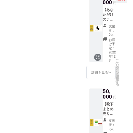
ント運
000
た方々、本当に有り難うご
しましょう運動したいなら
ファン
る値段
円
営、
ディン
設定に
ざいました。お陰様で個性
【あな
運動しましょう成長したい
Regra
グ終了
してお
ただけ
の講演
後、ご
りま
を大切に、やりたいことを
なら、それなりの行動をし
のテキ
会はも
登録頂
す。
ストを
ちろ
いてい
やるために、自分の足跡を
支援
ましょうここで伝えたいの
靴下に
ん、
るメー
者：
刻みま
引っ越
つけていこうと思える仲間
0人
は頭がいいことが良いこと
ルアド
しょ
しのお
レス宛
お届
を作ることができていま
う】 ▼
英語喋れるのが良いこと自
手伝い
け予
にご連
内容 ①
から、
定：
絡させ
す。これからも、この様な
分で稼げることが良いこと
次回の
2022
個人面
て頂き
年12
靴下の
談や子
ます。3
人とのつながりを生み出す
スポーツが得意なことが良
こ
月
デザイ
守りま
の
月以降
リ
ンの足
で、あ
タ
ブランドにしていきたいと
いこと資格を持っているの
でのご
ー
裏に好
らゆる
ン
詳細を見る
案内に
を
思っているので、今後とも
きなテ
が良いことこれは全て人そ
要求に1
選
なりま
択
キスト
日
す
す。
る
私吉村俊輔と、靴下ブラン
れぞれの価値観でしかあり
を掲載
15000
50,
②テキ
円で対
ドRegraをよろしくお願いい
ません。頭が悪くても、人
ストに
000
応しま
円
込めた
す！ ・
たします。三点目は、イベ
生楽しんでる人はいくらで
【靴下
思い
内容や
まとめ
ントの再告知です！4月29日
を、一
もいます。英語が話せなく
日程は
売り】
つのイ
要相談
20:15〜22:15までの時間
ても、海外で生活してる人
▼内容
ンスタ
となり
支援
①Regr
グラム
ます。
者：
で、名古屋にあるコワーキ
もいます。自分で稼げなく
aの靴下
の投稿
〈2022
2人
を5色×2
として