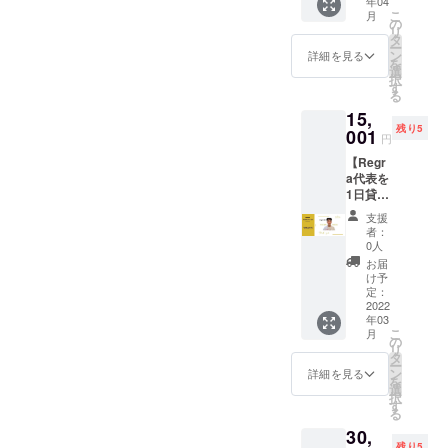
年04
たのですが、サンプルだけ
本当に
て伝えたいことを残しま
い致し
提供と
成長し、どこを目指してい
価格を
こ
月
ありが
ます。
の
なりま
上乗せ
リ
でのショップ運営となりま
す。最後まで目を通してく
とうご
・備考
タ
るのかを皆さまにお伝えし
す。 ・
してい
ー
ざいま
欄にお
ン
備考欄
詳細を見る
した。このイベントでは予
る値段
ださると嬉しいです！結論
を
ます。また、当社インター
す。 ②
名前
選
にお名
設定に
択
お礼の
（漢字/
す
約販売となったのですが、
前（漢
「あなただけの足跡を」コ
してお
る
ン生や現在の仕事関係者も
メッ
カタカ
字/カタ
りま
15,
私の思いに共感し、ご購入
セージ
ンセプトが一番伝えたいこ
ナフル
カナフ
参加予定のため、交流の場
す。
残り5
を動画
001
ネー
ルネー
円
してくださった方が複数名
とです。行動したい人、行
にてお
ム）の
としても楽しんでいただけ
ム）で
【Regr
送りさ
ご記入
ご記入
いらっしゃいました！！本
動してる人、やりたいこと
a代表を
ればと思います。参加をご
せて頂
を宜し
下さ
1日貸し
きま
くお願
当に嬉しかったです。今回
い。 ・
を探したい人こんな方々に
希望の方は、1月6日（日）
出
す。 ▼
い致し
送料、
支援
し！？
のイベントを通して、私が
注意 ・
向けてメッセージが届けば
ます。
消費税
者：
までに本メールにご返信い
】 ▼内
備考欄
・面会
0人
込みの
靴下屋さんを名乗れるよう
いいなと思います。まず大
容
にお名
する場
ただければ幸いです。支援
値段設
お届
①Regr
前（漢
合には
け予
定で
になれたからこそ出会えた
前提何事もやりたいならや
a代表吉
者の皆さまとの再会を心よ
字/カタ
定：
必ず公
す。靴
村俊輔
2022
カナフ
共の場
方々が本当に多く、とても
下本来
ればいい。友達と遊びたい
り楽しみにしております。
年03
を
ルネー
で面会
の価格
こ
月
15000
ありがたいことだなと改め
ム）で
なら遊びましょう趣味がし
の
させて
に、ス
どうぞよろしくお願いいた
リ
円/日で
ご記入
タ
頂きま
テッ
ー
て感じました。改めて私の
たいなら没頭しましょう勉
貸し出
下さ
ン
す。 ・
詳細を見る
します。吉村 俊輔
カーや
を
し ▼詳
い。
選
日程の
手紙の
クラウドファンディングの
強したいならひたすらしま
択
細 ・マ
す
相談
価格を
る
ルシェ
は、ク
支援、拡散をしていただい
上乗せ
しょう留学したいなら留学
30,
やイベ
ラウド
してい
残り5