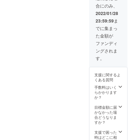
しのお
ろんな失敗をした。自分を
いてい
なりま
度目の
を全て
合にのみ、
手伝い
るメー
すの
相談の
お客様
何回も責めました。何度も
から、
ルアド
で、全
期間は
2022/01/28
のご都
個人面
レス宛
て1人の
以下と
合の付
何度も心が折れそうになり
23:59:59
ま
談や子
にメー
お客様
させて
くお日
守りま
ルにて
の意向
頂きま
ました。顔も名前も知らな
でに集まっ
にちだ
で、あ
お送り
通りの
す。
けで進
た金額が
らゆる
い大人たちから何回も怒ら
させて
靴下を
（2022
める事
要求に1
頂きま
作る事
年2月〜
ファンディ
は難し
れたし、時には笑われまし
日
す。 ▼
は難し
2022年
いで
ングされま
15000
注意 ・
い事が
4月）
す。 ・
た。靴下の会社だって、一
円で対
靴下の
予想さ
・HP記
す。
面会す
応しま
サイズ
れま
載や、
回変えなきゃいけなくなっ
る場合
す！ ・
をお選
す。ご
SNSで
は、公
内容や
たしブランドの名前もメン
びくだ
了承下
のPRは
共の場
支援に関するよ
日程は
さい。
さいま
靴下の
所での
くある質問
バーもかわったしデザイン
要相談
・備考
すよう
お届け
面会を
となり
欄にお
手数料はいく
宜しく
が完了
よろし
もクラファンの宣伝の仕方
ます。
名前
らかかります
お願い
した翌
くお願
〈2022
（漢字/
か？
申し上
月から
もクラファンをする上での
いいた
年2月〜
カタカ
げま
一年間
しま
2022年
人としての在り方もたくさ
ナフル
目標金額に届
す。 ・
とさせ
す。 ・
12月〉
ネー
かなかった場
商品開
て頂き
服や靴
ん間違えてしまった。中に
・稼働
ム）で
合どうなりま
発にか
ます。
など商
時間は
ご記入
すか？
かる期
▼注意
品購入
は、活動中に修正が効かな
9:00〜
下さ
間を確
・内容
に掛か
18時で
い。 ・
支援で困った
定させ
や日程
いような失敗もしてしまい
る費用
す。 ▼
送料、
時はどこに相
ること
の相談
は別途