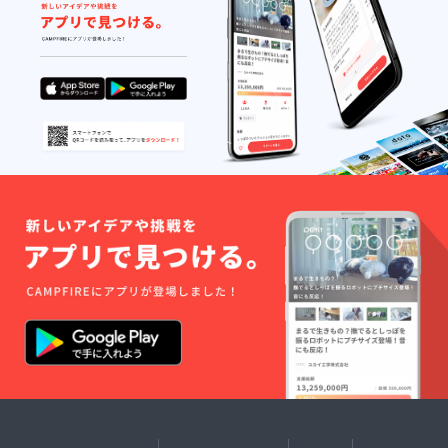
す。 ・
ジェクトが、わたしの人生
ご了承
は自由
メール
法令、
下さい
にデザ
アドレ
をかけて本当にやりたかっ
公序良
ますよ
インし
ス宛に
俗に反
う、よ
て頂く
ご連絡
たことなのかなんてわかん
する行
ろしく
のです
させて
為はお
お願い
が、編
ないです。今でもわからな
頂きま
断りさ
申し上
み方の
す。ク
せて頂
いし、これからも中々わか
げま
都合
ラウド
きま
す。 ※
上、
ファン
る日なんてこないんじゃな
す。 ・
参加者
100%イ
ディン
お会い
の方の
メージ
グのリ
いかなって。でも、これだ
する際
人数に
通りの
ターン
は、公
よっ
柄を入
けは絶対に言えます。やっ
お届け
共の場
て、作
れて靴
完了後
でお会
てよかったと。どれだけ多
る靴下
下を作
になる
いさせ
の総数
る事が
ので、5
くのことが学べたか。並べ
て頂き
が変更
出来な
月以降
ます。
しま
い場合
のご案
出したらキリがない。それ
・備考
す。少
があり
内とな
欄に、
なくと
ます。
に、これから作っていくブ
りま
お名前
も1名様
ご了承
す。 ・
（漢字/
ランドとしての活動純粋に
あたり
下さい
個人の
カタカ
100足の
ますよ
お客様
ワクワクしています。やっ
ナフル
ご提供
う、宜
に寄り
ネー
は約束
しくお
添う形
てみたいことに飛び込むこ
ム）の
します
願い申
で行い
記入を
が、そ
し上げ
とさらにその行動が不安が
ますの
お願い
れ以上
ます。
で、満