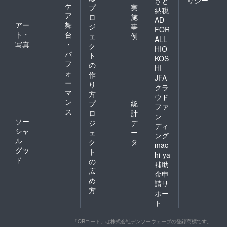
さと
んだ後に、軌道修正してい
ケ
プ
実
納税
ア
ロ
施
きましょう無理にまっすぐ
AD
アー
舞
ジ
事
FOR
な道を作ろうとしなくて大
ト・
台
ェ
例
ALL
写真
・
丈夫だと思います。僕なん
ク
HIO
パ
ト
KOS
てぐっちゃぐちゃだ。やり
フ
の
HI
ォ
たいことは足を動かせば増
作
JFA
ー
り
クラ
えて当然だし、選択肢だっ
マ
方
ウド
ン
て増えて当然、悩んで当然
プ
統
ファ
ス
ロ
計
ン
です。まず歩き出してみて
ソー
ジ
デ
ディ
ほしいです。その最初の一
シャ
ェ
ー
ング
ル
ク
タ
歩がものすごく難しいので
mac
グッ
ト
hi-ya
あれば私を頼ってくださ
ド
の
補助
広
い。わたしは成功者でも何
金申
め
請サ
でもない。ただの凡人で
方
ポー
す。自分にできて、他人に
ト
できないことだって、言え
「QRコード」は株式会社デンソーウェーブの登録商標です。