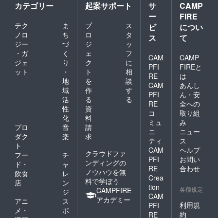
いたし
伴うものだった場合特に、
にご提
カテゴリー
起案サポート
サ
CAMP
足度向
ます。
供出来
上のた
ー
FIRE
必ず得られるものがありま
る可能
め２名
テク
ま
プ
ス
ビ
につい
性もご
様まで
す。失敗しようが成功しよ
ノロ
ち
ロ
タ
ざいま
ス
て
とさせ
す。こ
うが関係ない。私は伝えた
ジー
づ
ジ
ッ
て頂き
ちらの
ます。
・ガ
く
ェ
フ
いです。やってみようって
CAM
CAMP
総数の
ジェ
り
ク
に
確定に
PFI
FIREと
一緒に頑張ろうって隣で歩
ット
・
ト
相
つきま
RE
は
地
を
談
して
き続ける存在でありたいで
CAM
あんし
は、ク
域
作
す
PFI
ん・安
ラウド
す。やる前から分かること
活
る
る
RE
全への
ファン
性
資
もあるけど、やってみて気
コ
取り組
ディン
化
料
グ終了
ミュ
み
づくことの方が多いと思い
プロ
音
請
後、ご
ニ
ニュー
ダク
楽
求
登録頂
ます。でもはじめの一歩っ
ティ
ス
いてい
ト
CAM
ヘルプ
るメー
て、簡単なようですごく難
クラウドファ
フー
チ
PFI
お問い
ルアド
ンディングの
ド・
ャ
しく重たい一歩です。そん
レス宛
RE
合わせ
ノウハウを無
飲食
レ
にご連
Crea
なこと失敗するからやめと
料で学ぼう
店
ン
絡させ
tion
各種規定
CAMPFIRE
て頂き
ジ
いた方がいい儲からないよ
CAM
ます。
アカデミー
アニ
ス
利用規
PFI
そんなことお前に出来っこ
メ・
ポ
約
RE