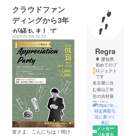
クラウドファン
ディングから3年
が経ちまして
2025/01/04 16:53
Regra
愛知県
初めてのプ
ロジェクト
です
名古屋に住
む南山三年
生の吉村俊
輔が立ち上
https://instagram.com/regra___official___?utm_medium=copy_link
げた靴下ブ
特定商取引
ランドで
法に基づく
表記
す。
メッセー
2021年3月に
皆さま、こんにちは！明け
ジを送る