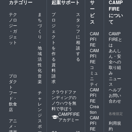
カテゴリー
起案サポート
サ
CAMP
ー
FIRE
テク
ま
プ
ス
ビ
につい
ノロ
ち
ロ
タ
ス
て
ジー
づ
ジ
ッ
・ガ
く
ェ
フ
CAM
CAMP
ジェ
り
ク
に
PFI
FIREと
ット
・
ト
相
RE
は
地
を
談
CAM
あんし
域
作
す
PFI
ん・安
活
る
る
RE
全への
性
資
コ
取り組
化
料
ミュ
み
プロ
音
請
ニ
ニュー
ダク
楽
求
ティ
ス
ト
CAM
ヘルプ
クラウドファ
フー
チ
PFI
お問い
ンディングの
ド・
ャ
RE
合わせ
ノウハウを無
飲食
レ
Crea
料で学ぼう
店
ン
tion
各種規定
CAMPFIRE
ジ
CAM
アカデミー
アニ
ス
利用規
PFI
メ・
ポ
約
RE
漫画
ー