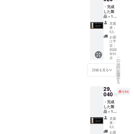
・中素
・完成
材：
した製
アップ
品 × 1
サイク
点 ア
ルダウ
支援
ウトド
ン1200
者：
アダウ
ｇ ・側
0人
ンマッ
生地：
お届
ト 【定
綿100％
け予
価
・カ
定：
48,400
2022
ラー：
年01
円の
ベー
こ
月
45％OF
ジュ ・
の
リ
F＝
サイ
タ
ー
26,620
ズ：70
ン
詳細を見る
を
円】
ｃｍ
選
択
ポータ
×200ｃ
す
る
ブルダ
ｍ ※
29,
ウン
商品代
残り50
マット
040
金には
円
・中素
消費税
・完成
材：
が含ま
した製
アップ
れてい
品 × 1
サイク
ます。
点 ア
ルダウ
※送料込
支援
ウトド
ン1200
み ※デ
者：
アダウ
ｇ ・側
ザイ
0人
ンマッ
生地：
ン・仕
お届