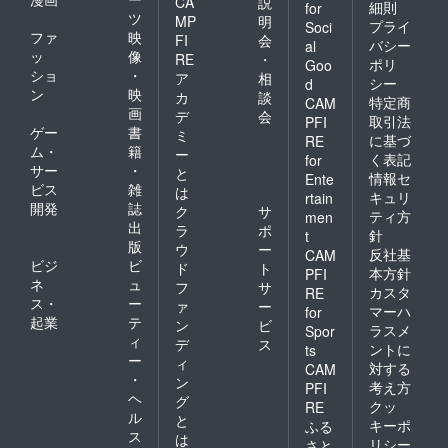
CA
説
細則
for
ツ
MP
明
プライ
Soci
ファ
映
FI
会
バシー
al
ッ
像
RE
・
ポリ
Goo
ショ
・
ア
相
シー
d
ン
映
カ
談
特定商
CAM
画
デ
会
取引法
PFI
ゲー
書
ミ
に基づ
RE
ム・
籍
ー
く表記
for
サー
・
と
情報セ
Ente
ビス
雑
は
キュリ
rtain
開発
誌
ク
サ
ティ方
men
出
ラ
ポ
針
t
版
ウ
ー
反社基
CAM
ビジ
ビ
ド
ト
本方針
PFI
ネ
ュ
フ
サ
カスタ
RE
ス・
ー
ァ
ー
マーハ
for
起業
テ
ン
ビ
ラスメ
Spor
ィ
デ
ス
ントに
ts
ー
ィ
対する
CAM
・
ン
考え方
PFI
ヘ
グ
クッ
RE
ル
と
キーポ
ふる
ス
は
リシー
さと