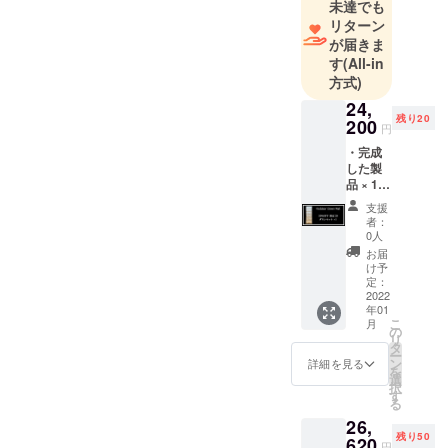
未達でも
ドプロ
リターン
デュースや
が届きま
す
(All-in
美容系サロ
方式)
ン、クリ
24,
ニックな
残り20
200
ど、美容と
円
健康に特化
・完成
した製
した究極の
品 × 1
寝具を企
点 ア
支援
ウトド
画、開発を
者：
アダウ
0人
していま
ンマッ
お届
す。
ト 【定
け予
価
定：
48,400
2022
年01
円の
こ
月
50％OF
の
リ
F＝
タ
ー
24,200
ン
詳細を見る
を
円】
選
択
ポータ
す
る
ブルダ
26,
ウン
残り50
マット
620
円