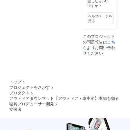
談したらいい
す。ご
ですか？
了承く
ださ
ヘルプページを
い。 ※
見る
ご注文
状況、
使用部
このプロジェクト
材の供
の問題報告は
こち
給状
況、製
ら
よりお問い合わ
造工程
せください
上の都
合等に
より出
荷時期
が遅れ
る場合
トップ
>
があり
プロジェクトをさがす
>
ます
プロダクト
>
アウトドアダウンマット【アウトドア・車中泊】本物を知る
寝具プロデューサー開発
>
支援者