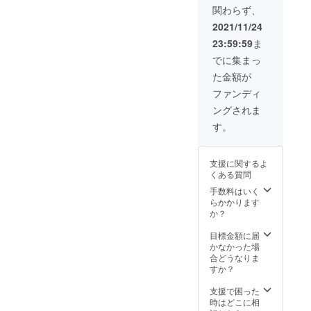
※送料込
上の都
関わらず、
ン1200
み ※デ
合等に
ｇ ・側
ザイ
より出
2021/11/24
生地：
ン・仕
荷時期
23:59:59
ま
綿100％
様は変
が遅れ
・カ
更にな
る場合
でに集まっ
ラー：
る可能
があり
た金額が
ベー
性もご
ます
ジュ ・
ざいま
ファンディ
サイ
す。ご
ングされま
ズ：70
了承く
ｃｍ
ださ
す。
×200ｃ
い。 ※
ｍ ※
ご注文
商品代
状況、
支援に関するよ
金には
使用部
くある質問
消費税
材の供
が含ま
給状
手数料はいく
れてい
況、製
らかかります
ます。
造工程
か？
※送料込
上の都
み ※デ
合等に
目標金額に届
ザイ
より出
かなかった場
ン・仕
荷時期
合どうなりま
様は変
が遅れ
すか？
更にな
る場合
る可能
があり
支援で困った
性もご
ます。
時はどこに相
ざいま