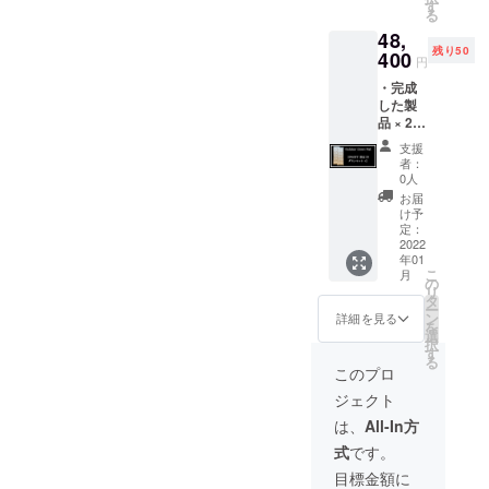
ポータ
×200ｃ
す
い。 ※
る
ブルダ
ｍ ※
ご注文
48,
ウン
商品代
状況、
残り50
マット
400
金には
使用部
円
・中素
消費税
材の供
・完成
材：
が含ま
給状
した製
アップ
れてい
況、製
品 × 2
サイク
ます。
造工程
点 ア
ルダウ
※送料込
上の都
支援
ウトド
ン1200
み ※デ
合等に
者：
アダウ
ｇ ・側
ザイ
0人
より出
ンマッ
生地：
ン・仕
荷時期
お届
ト 【定
綿100％
様は変
け予
が遅れ
価
・カ
定：
更にな
る場合
96,800
2022
ラー：
る可能
があり
年01
円の
ベー
性もご
ます
こ
月
50％OF
ジュ ・
の
ざいま
リ
F＝
サイ
タ
す。ご
ー
48,400
ズ：70
ン
了承く
詳細を見る
を
円】
ｃｍ
選
ださ
択
ポータ
×200ｃ
す
い。 ※
る
ブルダ
ｍ ※
ご注文
このプロ
ウン
商品代
状況、
ジェクト
マット
金には
使用部
・中素
消費税
材の供
は、
All-In方
材：
が含ま
給状
式
です。
アップ
れてい
況、製
サイク
ます。
造工程
目標金額に
ルダウ