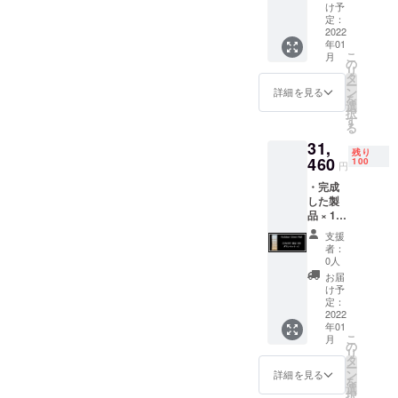
ト 【定
綿100％
様は変
け予
価
・カ
定：
更にな
48,400
2022
ラー：
る可能
年01
円の
ベー
性もご
こ
月
40％OF
ジュ ・
の
ざいま
リ
F＝
サイ
タ
す。ご
ー
29,040
ズ：70
ン
了承く
詳細を見る
を
円】
ｃｍ
選
ださ
択
ポータ
×200ｃ
す
い。 ※
る
ブルダ
ｍ ※
ご注文
31,
ウン
商品代
状況、
残り
マット
460
金には
100
使用部
円
・中素
消費税
材の供
・完成
材：
が含ま
給状
した製
アップ
れてい
況、製
品 × 1
サイク
ます。
造工程
点 ア
ルダウ
※送料込
上の都
支援
ウトド
ン1200
み ※デ
合等に
者：
アダウ
ｇ ・側
ザイ
0人
より出
ンマッ
生地：
ン・仕
荷時期
お届
ト 【定
綿100％
様は変
け予
が遅れ
価
・カ
定：
更にな
る場合
48,400
2022
ラー：
る可能
があり
年01
円の
ベー
性もご
ます
こ
月
35％OF
ジュ ・
の
ざいま
リ
F＝
サイ
タ
す。ご
ー
31,460
ズ：70
ン
了承く
詳細を見る
を
円】
ｃｍ
選
ださ
択