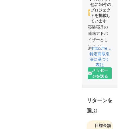
他に24件の
プロジェク
トを掲載し
ています
寝装寝具の
睡眠アドバ
イザーとし
て３０年以
http://frest-pro.jp/
上に渡る現
特定商取引
場経験を持
法に基づく
表記
つ寝具の匠
メッセー
が経験と知
ジを送る
見を活か
し、寝具製
造メーカー
のコンサル
リターンを
タントとし
て、某大手
選ぶ
インテリア
家具店の寝
目標金額
装品ブラン