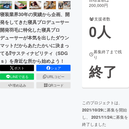
200,000円
まちづくり・地域活性化
寝装業界30年の実績から企画、開
支援者数
発をしてきた寝具プロデューサー
0
人
CAMPFIRE for Social Good
CAMPFIRE Creation
開発羽毛に特化した寝具プロ
CAMPFIREふるさと納税
machi-ya
コミュニティ
デューサーが本気を出したダウン
マットだからあたたかいに決まっ
募集終了まで残
てる⁉サスティナビリティ（SDG
り
ｓ）を身近な所から始めよう！
終了
ポスト
シェア
LINEで送る
URLコピー
埋め込み
QRコード
このプロジェクトは、
2021/10/29
に募集を開始
し、
2021/11/24
に募集を
終了しました