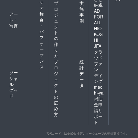
ケ
プ
実
納税
ア
ロ
施
AD
アー
舞
ジ
事
FOR
ト・
台
ェ
例
ALL
写真
・
ク
HIO
パ
ト
KOS
フ
の
HI
ォ
作
JFA
ー
り
クラ
マ
方
ウド
ン
プ
統
ファ
ス
ロ
計
ン
ソー
ジ
デ
ディ
シャ
ェ
ー
ング
ル
ク
タ
mac
グッ
ト
hi-ya
ド
の
補助
広
金申
め
請サ
方
ポー
ト
「QRコード」は株式会社デンソーウェーブの登録商標です。