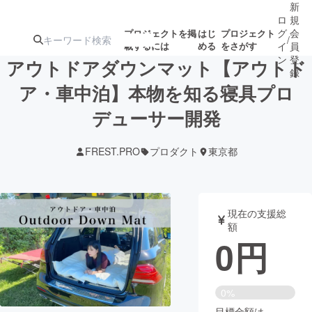
新
ロ
規
グ
会
プロジェクトを掲
はじ
プロジェクト
/
載するには
める
をさがす
イ
員
ン
登
アウトドアダウンマット【アウトド
録
ア・車中泊】本物を知る寝具プロ
デューサー開発
人気のプロ
注目のリ
注目の新着プロ
募集終了が近いプ
もうすぐ公開
ジェクト
ターン
ジェクト
ロジェクト
されます
FREST.PRO
プロダクト
東京都
アート・写真
音楽
現在の支援総
テクノロジー・ガジェット
ゲーム・サ
額
0
円
映像・映画
書籍・雑誌
0%
ビジネス・起業
チャレンジ
目標金額は