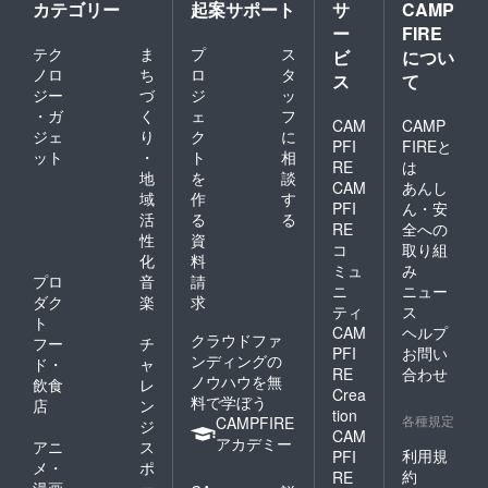
カテゴリー
起案サポート
サ
CAMP
ー
FIRE
テク
ま
プ
ス
ビ
につい
ノロ
ち
ロ
タ
ス
て
ジー
づ
ジ
ッ
・ガ
く
ェ
フ
CAM
CAMP
ジェ
り
ク
に
PFI
FIREと
ット
・
ト
相
RE
は
地
を
談
CAM
あんし
域
作
す
PFI
ん・安
活
る
る
RE
全への
性
資
コ
取り組
化
料
ミュ
み
プロ
音
請
ニ
ニュー
ダク
楽
求
ティ
ス
ト
CAM
ヘルプ
クラウドファ
フー
チ
PFI
お問い
ンディングの
ド・
ャ
RE
合わせ
ノウハウを無
飲食
レ
Crea
料で学ぼう
店
ン
tion
各種規定
CAMPFIRE
ジ
CAM
アカデミー
アニ
ス
利用規
PFI
メ・
ポ
約
RE
漫画
ー