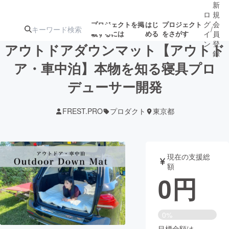
新
ロ
規
グ
会
プロジェクトを掲
はじ
プロジェクト
/
載するには
める
をさがす
イ
員
ン
登
アウトドアダウンマット【アウトド
録
ア・車中泊】本物を知る寝具プロ
デューサー開発
人気のプロ
注目のリ
注目の新着プロ
募集終了が近いプ
もうすぐ公開
ジェクト
ターン
ジェクト
ロジェクト
されます
FREST.PRO
プロダクト
東京都
アート・写真
音楽
現在の支援総
テクノロジー・ガジェット
ゲーム・サ
額
0
円
映像・映画
書籍・雑誌
0%
ビジネス・起業
チャレンジ
目標金額は