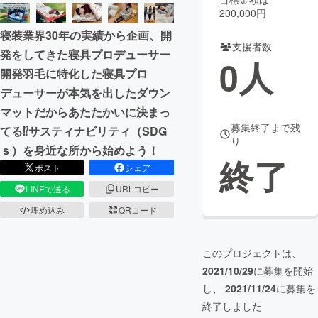
200,000円
まちづくり・地域活性化
寝装業界30年の実績から企画、開
支援者数
発をしてきた寝具プロデューサー
0
人
CAMPFIRE for Social Good
CAMPFIRE Creation
開発羽毛に特化した寝具プロ
CAMPFIREふるさと納税
machi-ya
コミュニティ
デューサーが本気を出したダウン
マットだからあたたかいに決まっ
募集終了まで残
てる⁉サスティナビリティ（SDG
り
ｓ）を身近な所から始めよう！
終了
ポスト
シェア
LINEで送る
URLコピー
埋め込み
QRコード
このプロジェクトは、
2021/10/29
に募集を開始
し、
2021/11/24
に募集を
終了しました