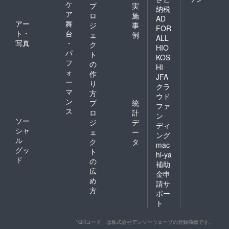
ケ
プ
実
納税
ア
ロ
施
AD
アー
舞
ジ
事
FOR
ト・
台
ェ
例
ALL
写真
・
ク
HIO
パ
ト
KOS
フ
の
HI
ォ
作
JFA
ー
り
クラ
マ
方
ウド
ン
プ
統
ファ
ス
ロ
計
ン
ソー
ジ
デ
ディ
シャ
ェ
ー
ング
ル
ク
タ
mac
グッ
ト
hi-ya
ド
の
補助
広
金申
め
請サ
方
ポー
ト
「QRコード」は株式会社デンソーウェーブの登録商標です。