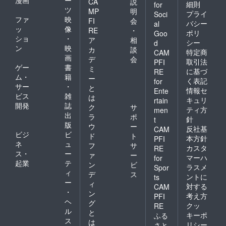
CA
説
細則
for
ツ
MP
明
プライ
Soci
ファ
映
FI
会
バシー
al
ッ
像
RE
・
ポリ
Goo
ショ
・
ア
相
シー
d
ン
映
カ
談
特定商
CAM
画
デ
会
取引法
PFI
ゲー
書
ミ
に基づ
RE
ム・
籍
ー
く表記
for
サー
・
と
情報セ
Ente
ビス
雑
は
キュリ
rtain
開発
誌
ク
サ
ティ方
men
出
ラ
ポ
針
t
版
ウ
ー
反社基
CAM
ビジ
ビ
ド
ト
本方針
PFI
ネ
ュ
フ
サ
カスタ
RE
ス・
ー
ァ
ー
マーハ
for
起業
テ
ン
ビ
ラスメ
Spor
ィ
デ
ス
ントに
ts
ー
ィ
対する
CAM
・
ン
考え方
PFI
ヘ
グ
クッ
RE
ル
と
キーポ
ふる
ス
は
リシー
さと