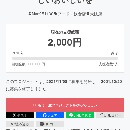
Nao951130
フード・飲食店
大阪府
現在の支援総額
2,000
円
終了
0
%達成
目標金額
3,000,000
円
支援者数
1
人
このプロジェクトは、
2021/11/08
に募集を開始し、
2021/12/20
に募集を終了しました
もう一度プロジェクトをやってほしい
ポスト
シェア
LINEで送る
URLコピー
埋め込み
QRコード