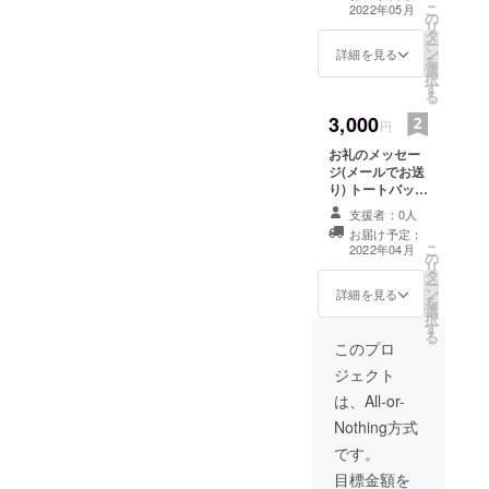
クーポンの有効
こ
2022年05月
の
期限
リ
タ
2022/05/01-
ー
ン
2023/05/01
詳細を見る
を
選
択
す
る
3,000
円
お礼のメッセー
ジ(メールでお送
り) トートバッグ
当店で使用でき
支援者：0人
る50%オフクー
お届け予定：
ポン5枚 有効期
こ
2022年04月
の
限2022/05/01-
リ
タ
2023/05/01
ー
ン
詳細を見る
を
選
択
す
る
このプロ
ジェクト
は、All-or-
Nothing方式
です。
目標金額を