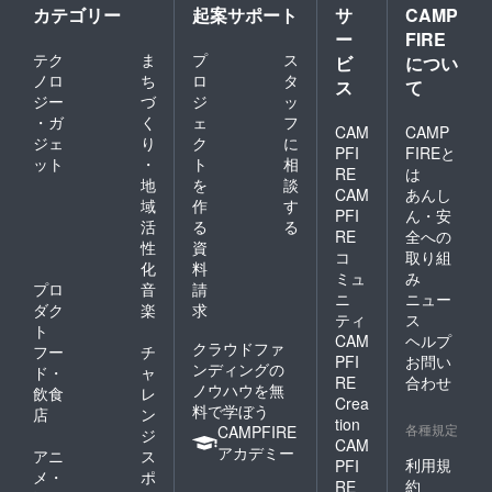
カテゴリー
起案サポート
サ
CAMP
ー
FIRE
テク
ま
プ
ス
ビ
につい
ノロ
ち
ロ
タ
ス
て
ジー
づ
ジ
ッ
・ガ
く
ェ
フ
CAM
CAMP
ジェ
り
ク
に
PFI
FIREと
ット
・
ト
相
RE
は
地
を
談
CAM
あんし
域
作
す
PFI
ん・安
活
る
る
RE
全への
性
資
コ
取り組
化
料
ミュ
み
プロ
音
請
ニ
ニュー
ダク
楽
求
ティ
ス
ト
CAM
ヘルプ
クラウドファ
フー
チ
PFI
お問い
ンディングの
ド・
ャ
RE
合わせ
ノウハウを無
飲食
レ
Crea
料で学ぼう
店
ン
tion
各種規定
CAMPFIRE
ジ
CAM
アカデミー
アニ
ス
利用規
PFI
メ・
ポ
約
RE