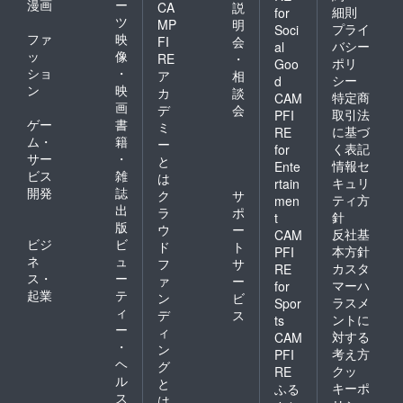
漫画
ー
CA
説
細則
for
ツ
MP
明
プライ
Soci
ファ
映
FI
会
バシー
al
ッ
像
RE
・
ポリ
Goo
ショ
・
ア
相
シー
d
ン
映
カ
談
特定商
CAM
画
デ
会
取引法
PFI
ゲー
書
ミ
に基づ
RE
ム・
籍
ー
く表記
for
サー
・
と
情報セ
Ente
ビス
雑
は
キュリ
rtain
開発
誌
ク
サ
ティ方
men
出
ラ
ポ
針
t
版
ウ
ー
反社基
CAM
ビジ
ビ
ド
ト
本方針
PFI
ネ
ュ
フ
サ
カスタ
RE
ス・
ー
ァ
ー
マーハ
for
起業
テ
ン
ビ
ラスメ
Spor
ィ
デ
ス
ントに
ts
ー
ィ
対する
CAM
・
ン
考え方
PFI
ヘ
グ
クッ
RE
ル
と
キーポ
ふる
ス
は