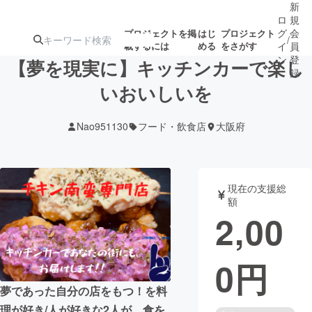
新
ロ
規
グ
会
プロジェクトを掲
はじ
プロジェクト
/
載するには
める
をさがす
イ
員
ン
登
【夢を現実に】キッチンカーで楽し
録
いおいしいを
人気のプロ
注目のリ
注目の新着プロ
募集終了が近いプ
もうすぐ公開
Nao951130
フード・飲食店
大阪府
ジェクト
ターン
ジェクト
ロジェクト
されます
アート・写真
音楽
現在の支援総
額
2,00
テクノロジー・ガジェット
ゲーム・サ
0
円
映像・映画
書籍・雑誌
夢であった自分の店をもつ！を料
ビジネス・起業
チャレンジ
理が好き/人が好きな2人が、食を