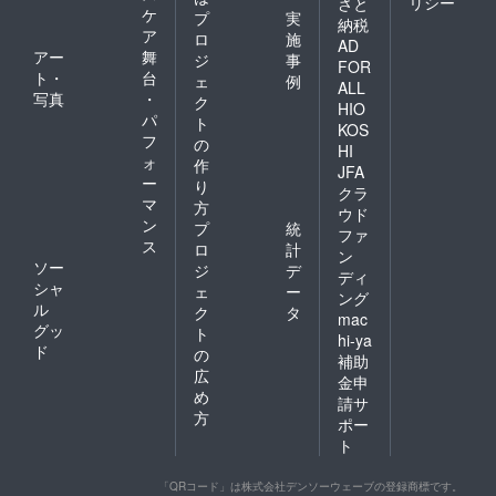
リシー
さと
ケ
プ
実
納税
ア
ロ
施
AD
アー
舞
ジ
事
FOR
ト・
台
ェ
例
ALL
写真
・
ク
HIO
パ
ト
KOS
フ
の
HI
ォ
作
JFA
ー
り
クラ
マ
方
ウド
ン
プ
統
ファ
ス
ロ
計
ン
ソー
ジ
デ
ディ
シャ
ェ
ー
ング
ル
ク
タ
mac
グッ
ト
hi-ya
ド
の
補助
広
金申
め
請サ
方
ポー
ト
「QRコード」は株式会社デンソーウェーブの登録商標です。