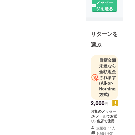
メッセー
ジを送る
リターンを
選ぶ
目標金額
未達なら
全額返金
されます
(All-or-
Nothing
方式)
2,000
円
お礼のメッセー
ジ(メールでお送
り) 当店で使用で
きる 50%オフ
支援者：1人
クーポン5枚
お届け予定：