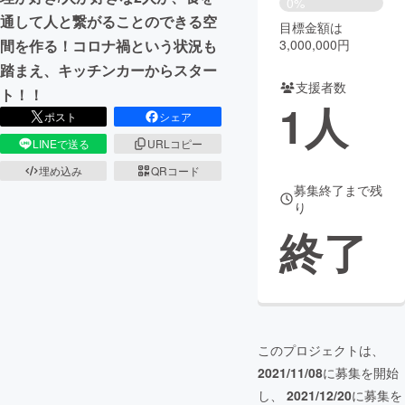
0%
通して人と繋がることのできる空
目標金額は
まちづくり・地域活性化
3,000,000円
間を作る！コロナ禍という状況も
踏まえ、キッチンカーからスター
支援者数
CAMPFIRE for Social Good
CAMPFIRE Creation
ト！！
1
人
CAMPFIREふるさと納税
machi-ya
コミュニティ
ポスト
シェア
LINEで送る
URLコピー
埋め込み
QRコード
募集終了まで残
り
終了
このプロジェクトは、
2021/11/08
に募集を開始
し、
2021/12/20
に募集を